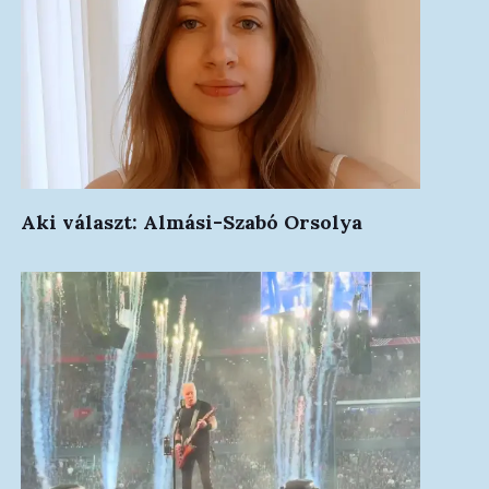
Aki választ: Almási-Szabó Orsolya