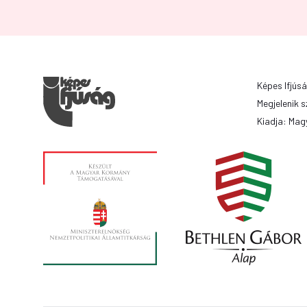
Képes Ifjúsá
Megjelenik s
Kiadja: Magy