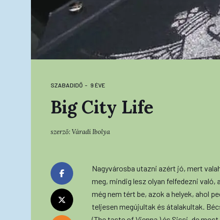
SZABADIDŐ
9 ÉVE
Big City Life
szerző:
Váradi Ibolya
Nagyvárosba utazni azért jó, mert valah
meg, mindig lesz olyan felfedezni való,
még nem tért be, azok a helyek, ahol ped
teljesen megújultak és átalakultak. Béc
(The taste of Vienna ) és Sissi, de mos