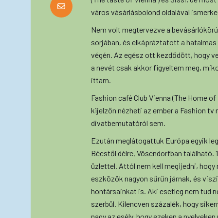
város vásárlásbolond oldalával ismerk
Nem volt megtervezve a bevásárlókörú
sorjában, és elkápráztatott a hatalmas
végén. Az egész ott kezdődött, hogy 
a nevét csak akkor figyeltem meg, miko
ittam.
Fashion café Club Vienna (The Home of
kijelzőn nézheti az ember a Fashion tv
divatbemutatóról sem.
Ezután meglátogattuk Európa egyik le
Bécstől délre, Vösendorfban található. 
üzlettel. Attól nem kell megijedni, ho
eszközök nagyon sűrűn járnak, és visz
hontársainkat is. Aki esetleg nem tud 
szerbül. Kilencven százalék, hogy sikerre
nagy az esély, hogy ezeken a nyelveken