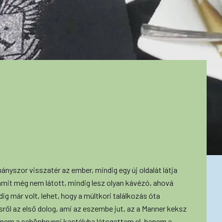
ányszor visszatér az ember, mindig egy új oldalát látja
 amit még nem látott, mindig lesz olyan kávézó, ahová
ig már volt, lehet, hogy a múltkori találkozás óta
sről az első dolog, ami az eszembe jut, az a Manner keksz
t nem a schönbrunni kastélyba látogattam el, hanem a