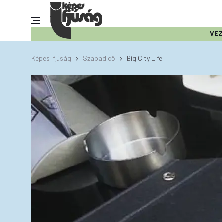
VE
Képes Ifjúság
Szabadidő
Big City Life