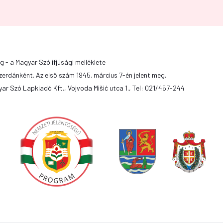
g - a Magyar Szó ifjúsági melléklete
zerdánként. Az első szám 1945. március 7-én jelent meg.
ar Szó Lapkiadó Kft., Vojvoda Mišić utca 1., Tel: 021/457-244