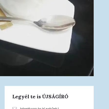
Legyél te is ÚJSÁGÍRÓ
Jelentkezz és írj nekünk!