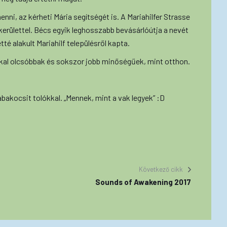
ni, az kérheti Mária segítségét is. A Mariahilfer Strasse
kerülettel. Bécs egyik leghosszabb bevásárlóútja a nevét
tté alakult Mariahilf településről kapta.
kal olcsóbbak és sokszor jobb minőségűek, mint otthon.
abakocsit tolókkal. „Mennek, mint a vak legyek” :D
Következő cikk
Sounds of Awakening 2017