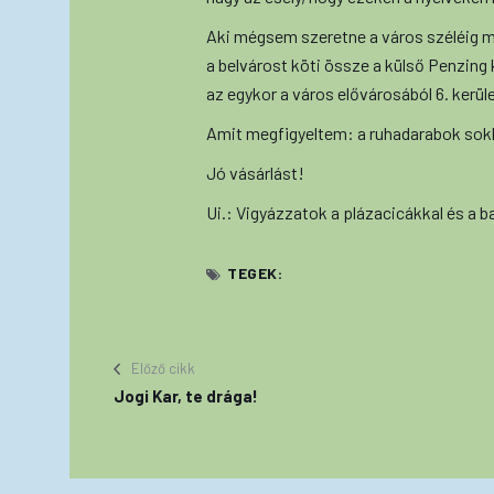
Aki mégsem szeretne a város széléig men
a belvárost köti össze a külső Penzing 
az egykor a város elővárosából 6. kerüle
Amit megfigyeltem: a ruhadarabok sok
Jó vásárlást!
Ui.: Vigyázzatok a plázacicákkal és a b
TEGEK:
Előző cikk
Jogi Kar, te drága!