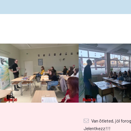
Van ötleted, jól foro
Jelentkezz!!!