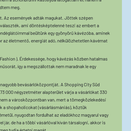
edtem meg.
t. Az események adták magukat. Jöttek szépen
 választék, ami döntésképtelenné teszi az embert a
vendéglátóimmal beültünk egy gyönyörű kávézóba, aminek
r az életmentő, energiát adó, nélkülözhetetlen kávémat
 Fashion ). Érdekessége, hogy kávézás közben hatalmas
 műsorát, így a megszállottak nem maradnak le egy
gnagyobb bevásárlóközpontját. A Shopping City Süd
173 000 négyzetméter alapterület várja a vásárlókat 330
gy nem a városközpontban van, mert a tömegközlekedési
ik a shopaholicokat (vásárlásmániás), köztük
németül, nyugodtan fordulhat az eladókhoz magyarul vagy
l jár, de ha a többi vásárlóval kíván társalogni, akkor is
 meg tudja értetni magát.