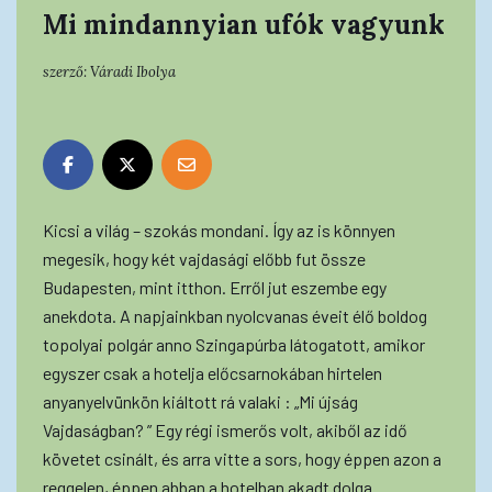
Mi mindannyian ufók vagyunk
szerző:
Váradi Ibolya
Kicsi a világ – szokás mondani. Így az is könnyen
megesik, hogy két vajdasági előbb fut össze
Budapesten, mint itthon. Erről jut eszembe egy
anekdota. A napjainkban nyolcvanas éveit élő boldog
topolyai polgár anno Szingapúrba látogatott, amikor
egyszer csak a hotelja előcsarnokában hirtelen
anyanyelvünkön kiáltott rá valaki : „Mi újság
Vajdaságban? ” Egy régi ismerős volt, akiből az idő
követet csinált, és arra vitte a sors, hogy éppen azon a
reggelen, éppen abban a hotelban akadt dolga.