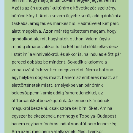
Azóta az én utazási kultúrám a következő: szekrény,
bőrönd kinyit. Ami a kezem ügyébe kerül, addig dobálni a
táskába, amíg fér, és már kész is. Hadművelet két perc
alatt megoldva. Azon már rég túltettem magam, hogy
gondolkodjak, mit hagyhatok otthon. Valami úgyis
mindig elmarad, akkor is, ha két héttel előbb elkezdesz
listát írni a vinnivalókról, és akkor is, ha indulás előtt pár
perccel dobálsz be mindent. Sokadik alkalomra a
vonatozást is kezdtem megszeretni. Nem a hatórás
egy helyben döglés miatt, hanem az emberek miatt, az
élettörténetek miatt, amelyekbe van pár óránk
belecsöppenni, amíg addig ismeretlenekkel, az
útitársainkkal beszélgetünk. Az emberek imádnak
magukról beszélni, csak szóra kell bírni őket. Ám ha
egyszer belekezdenek, nemhogy a Topolya–Budapest,
hanem egy harmincórás indiai vonatút sem lenne elég.
Arra azért még nem vállalkoznék. Még. Ilyenkor