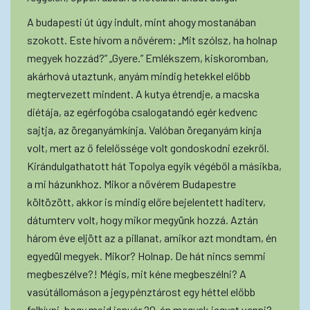
A budapesti út úgy indult, mint ahogy mostanában
szokott. Este hívom a nővérem: „Mit szólsz, ha holnap
megyek hozzád?” „Gyere.” Emlékszem, kiskoromban,
akárhová utaztunk, anyám mindig hetekkel előbb
megtervezett mindent. A kutya étrendje, a macska
diétája, az egérfogóba csalogatandó egér kedvenc
sajtja, az öreganyámkínja. Valóban öreganyám kínja
volt, mert az ő felelőssége volt gondoskodni ezekről.
Kirándulgathatott hát Topolya egyik végéből a másikba,
a mi házunkhoz. Mikor a nővérem Budapestre
költözött, akkor is mindig előre bejelentett haditerv,
dátumterv volt, hogy mikor megyünk hozzá. Aztán
három éve eljött az a pillanat, amikor azt mondtam, én
egyedül megyek. Mikor? Holnap. De hát nincs semmi
megbeszélve?! Mégis, mit kéne megbeszélni? A
vasútállomáson a jegypénztárost egy héttel előbb
felhívni, hogy majd január 20-án megyek jegyet venni?