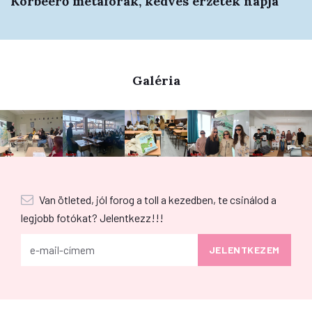
Körbeérő metaforák, kedves érzetek napja
Galéria
Van ötleted, jól forog a toll a kezedben, te csinálod a
legjobb fotókat? Jelentkezz!!!