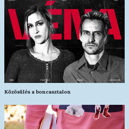
Közösülés a boncasztalon