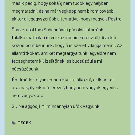
másik pedig, hogy sokáig nem tudok egy helyben
megmaradni, és ha már végképp nem bírom tovább,
akkor a legegyszerűbb alternatíva, hogy megyek Pestre.
Összefutottam Suhannával (pár oldallal arrébb
találkozhattok ti is vele az írásain keresztül). Az első
közös pont bennünk, hogy ő is szeret világgá menni. Az
államtitkokat, amiket megtárgyaltunk, egyelőre nem
fecseghetem ki. Ízelítőnek, és búcsúzóul a mi
búcsúzásunk.
Én: Imádok olyan emberekkel találkozni, akik sokat
utaznak, ilyenkor jó érezni, hogy nem vagyok egyedül,
nem vagyok ufó.
S.: Ne aggódj! Mi mindannyian ufók vagyunk.
TEGEK: