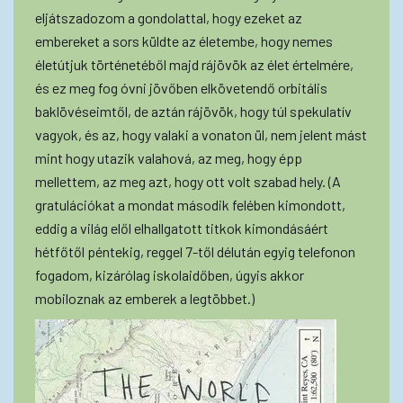
eljátszadozom a gondolattal, hogy ezeket az
embereket a sors küldte az életembe, hogy nemes
életútjuk történetéből majd rájövök az élet értelmére,
és ez meg fog óvni jövőben elkövetendő orbitális
baklövéseimtől, de aztán rájövök, hogy túl spekulatív
vagyok, és az, hogy valaki a vonaton ül, nem jelent mást
mint hogy utazik valahová, az meg, hogy épp
mellettem, az meg azt, hogy ott volt szabad hely. (A
gratulációkat a mondat második felében kimondott,
eddig a világ elől elhallgatott titkok kimondásáért
hétfőtől péntekig, reggel 7-től délután egyig telefonon
fogadom, kizárólag iskolaidőben, úgyis akkor
mobiloznak az emberek a legtöbbet.)