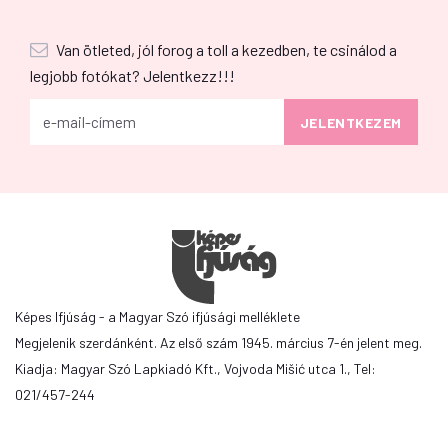
Van ötleted, jól forog a toll a kezedben, te csinálod a
legjobb fotókat? Jelentkezz!!!
Képes Ifjúság - a Magyar Szó ifjúsági melléklete
Megjelenik szerdánként. Az első szám 1945. március 7-én jelent meg.
Kiadja: Magyar Szó Lapkiadó Kft., Vojvoda Mišić utca 1., Tel:
021/457-244