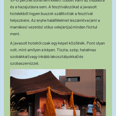
és a hazajutásra sem. A fesztiválozókat a javasolt
hotelekből ingyen buszok szállították a fesztivál
helyszínére. Az enyhe halálfélelmet leszámítva (ami a
marrákesi vezetési stílus velejárója) minden flottul
ment.
A javasolt hotelról csak egy képet közölnék. Pont olyan
volt, mint amilyen a képen. Tiszta, szép, hatalmas
szobákkal (vagy inkább lakosztályokkal) és
szobaszervízzel.