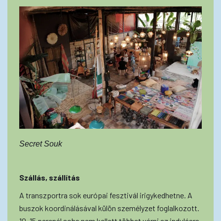
Secret Souk
Szállás, szállítás
A transzportra sok európai fesztivál irigykedhetne. A
buszok koordinálásával külön személyzet foglalkozott.
10–15 percnél soha nem kellett többet várni az indulásra