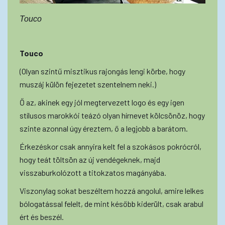
Touco
Touco
(Olyan szintű misztikus rajongás lengi körbe, hogy
muszáj külön fejezetet szentelnem neki.)
Ő az, akinek egy jól megtervezett logo és egy igen
stílusos marokkói teázó olyan hírnevet kölcsönöz, hogy
szinte azonnal úgy éreztem, ő a legjobb a barátom.
Érkezéskor csak annyira kelt fel a szokásos pokrócról,
hogy teát töltsön az új vendégeknek, majd
visszaburkolózott a titokzatos magányába.
Viszonylag sokat beszéltem hozzá angolul, amire lelkes
bólogatással felelt, de mint később kiderült, csak arabul
ért és beszél.