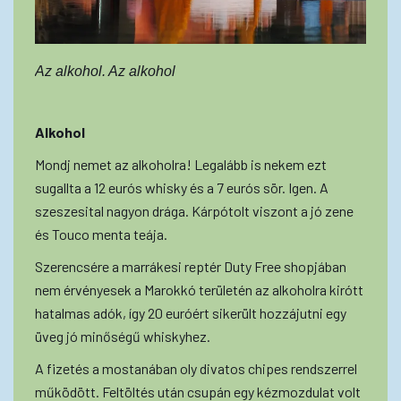
Az alkohol. Az alkohol
Alkohol
Mondj nemet az alkoholra! Legalább is nekem ezt
sugallta a 12 eurós whisky és a 7 eurós sör. Igen. A
szeszesital nagyon drága. Kárpótolt viszont a jó zene
és Touco menta teája.
Szerencsére a marrákesi reptér Duty Free shopjában
nem érvényesek a Marokkó területén az alkoholra kirótt
hatalmas adók, így 20 euróért sikerült hozzájutni egy
üveg jó minőségű whiskyhez.
A fizetés a mostanában oly divatos chipes rendszerrel
működött. Feltöltés után csupán egy kézmozdulat volt