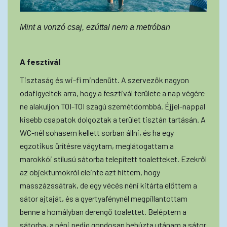
Mint a vonzó csaj, ezúttal nem a metróban
A fesztivál
Tisztaság és wi-fi mindenütt. A szervezők nagyon
odafigyeltek arra, hogy a fesztivál területe a nap végére
ne alakuljon TOI-TOI szagú szemétdombbá. Éjjel-nappal
kisebb csapatok dolgoztak a terület tisztán tartásán. A
WC-nél sohasem kellett sorban állni, és ha egy
egzotikus ürítésre vágytam, meglátogattam a
marokkói stílusú sátorba telepített toaletteket. Ezekről
az objektumokról eleinte azt hittem, hogy
masszázssátrak, de egy vécés néni kitárta előttem a
sátor ajtaját, és a gyertyafénynél megpillantottam
benne a homályban derengő toalettet. Beléptem a
sátorba, a néni pedig gondosan behúzta utánam a sátor