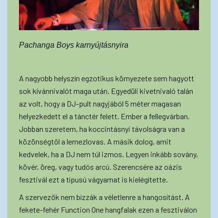
Pachanga Boys karnyújtásnyira
A nagyobb helyszín egzotikus környezete sem hagyott
sok kívánnivalót maga után. Egyedüli kivetnivaló talán
az volt, hogy a DJ-pult nagyjából 5 méter magasan
helyezkedett el a tánctér felett. Ember a fellegvárban.
Jobban szeretem, ha koccintásnyi távolságra van a
közönségtől a lemezlovas. A másik dolog, amit
kedvelek, ha a DJ nem túl izmos. Legyen inkább sovány,
kövér, öreg, vagy tudós arcú. Szerencsére az oázis
fesztivál ezt a típusú vágyamat is kielégítette.
A szervezők nem bízzák a véletlenre a hangosítást. A
fekete-fehér Function One hangfalak ezen a fesztiválon