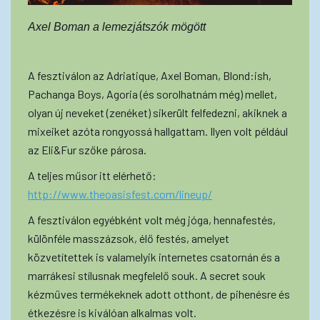
Axel Boman a lemezjátszók mögött
A fesztiválon az Adriatique, Axel Boman, Blond:ish,
Pachanga Boys, Agoria (és sorolhatnám még) mellet,
olyan új neveket (zenéket) sikerült felfedezni, akiknek a
mixeiket azóta rongyossá hallgattam. Ilyen volt például
az Eli&Fur szőke párosa.
A teljes műsor itt elérhető:
http://www.theoasisfest.com/lineup/
A fesztiválon egyébként volt még jóga, hennafestés,
különféle masszázsok, élő festés, amelyet
közvetítettek is valamelyik internetes csatornán és a
marrákesi stílusnak megfelelő souk. A secret souk
kézműves termékeknek adott otthont, de pihenésre és
étkezésre is kiválóan alkalmas volt.