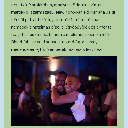
fesztivál Marokkóban, amelynek ötlete a szintén
marokkói származású, New York-ban élő Marjana Jaidi
fejéből pattant elő. Így ezentúl Marrákesről már
nemcsak a hatalmas piac, a kígyóbűvölők és a menta
tea jut az eszembe, hanem a naplementében zenélő
Blond:ish, az acid house-t tekerő Agoria vagy a
medencében ejtőző emberek: az oázis fesztivál.