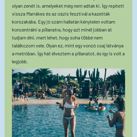
olyan zenét is, amelyeket még nem adtak ki. Így repített
vissza Marrákes és az oázis fesztivál a kazetták
korszakába. Egy jó szám hallatán kénytelen voltam
koncentrálni a pillanatra, hogy azt minél jobban át
tudjam élni, mert lehet, hogy soha többé nem
találkozom vele. Olyan ez, mint egy vonzó csaj látványa
a metróban. Így hát élveztem a pillanatot, és így is volt a
legjobb.