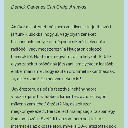
Derrick Carter és Carl Craig. Aranyos
Amikor az internet még nem volt ilyen elterjedt, azért
jártunk klubokba, hogy új, vagy olyan zenéket
hallhassunk, melyeket még nem sikerült felvenni a
rádióból, vagy megszerezni a Nyugaton dolgozó
haveroktól. Mostanra megváltozott a helyzet. A DJ-k
olyan zenéket próbálnak játszani, amelyeket a legtöbb
ember már ismer, hogy ezután örömmel rikkanthassák,
fú, de jó szám! Ez megvan nekem is!
Úgy éreztem, az oázis fesztivál néhány napra
visszaröpített az időben. Ismeritek, a „fú, ez vajon
milyen szám lehet” érzést? Na, ez sokszor
megkörnyékezett. Persze, ezt manapság általában egy
Shazam-ozás követi. Itt viszont nem segített az
internet és az okostelefon, mivel a DJ-k játszottak sok