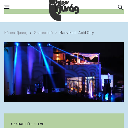
Képes Ifjúság
Szabadidő
Marrakesh Acid City
SZABADIDŐ
10 ÉVE