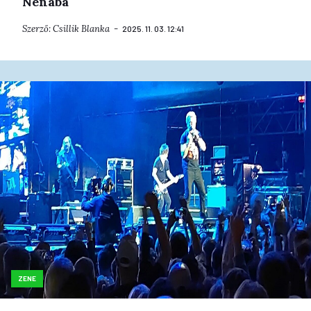
Nenába
Szerző:
Csillik Blanka
2025. 11. 03. 12:41
ZENE