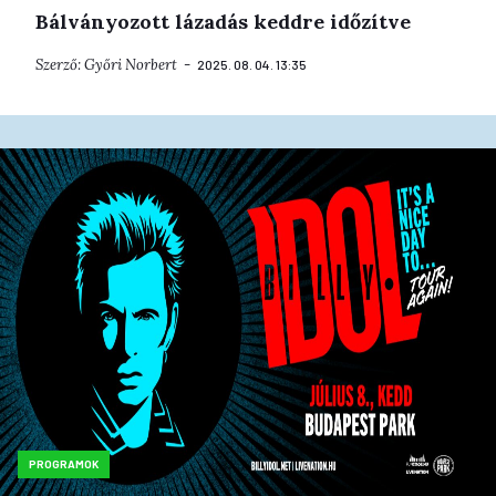
Bálványozott lázadás keddre időzítve
Szerző:
Győri Norbert
2025. 08. 04. 13:35
PROGRAMOK