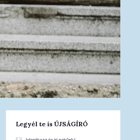
Legyél te is ÚJSÁGÍRÓ
Jelentkezz és írj nekünk!