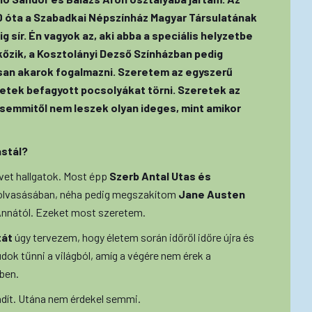
 óta a Szabadkai Népszínház Magyar Társulatának
ig sír. Én vagyok az, aki abba a speciális helyzetbe
kőzik, a Kosztolányi Dezső Színházban pedig
osan akarok fogalmazni. Szeretem az egyszerű
retek befagyott pocsolyákat törni. Szeretek az
 semmitől nem leszek olyan ideges, mint amikor
astál?
et hallgatok. Most épp
Szerb Antal Utas és
lolvasásában, néha pedig megszakítom
Jane Austen
 Annától. Ezeket most szeretem.
tát
úgy tervezem, hogy életem során időről időre újra és
tudok tűnni a világból, amíg a végére nem érek a
bben.
ndít. Utána nem érdekel semmi.