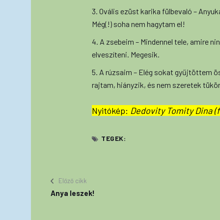
3. Ovális ezüst karika fülbevaló – An
Még(!) soha nem hagytam el!
4. A zsebeim – Mindennel tele, amire 
elveszíteni. Megesik.
5. A rúzsaim – Elég sokat gyűjtöttem ö
rajtam, hiányzik, és nem szeretek tükör
Nyitókép:
Dedovity Tomity Dina (f
TEGEK:
Előző cikk
Anya leszek!