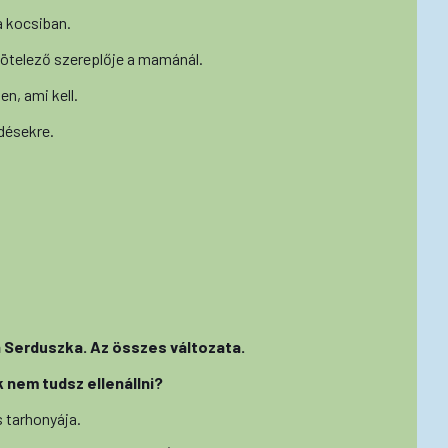
a kocsiban.
kötelező szereplője a mamánál.
en, ami kell.
désekre.
a Serduszka. Az összes változata.
ek nem tudsz ellenállni?
 tarhonyája.