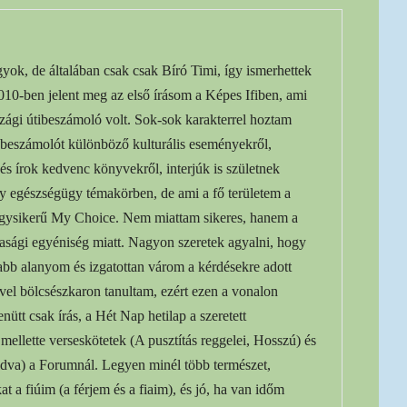
yok, de általában csak csak Bíró Timi, így ismerhettek
2010-ben jelent meg az első írásom a Képes Ifiben, ami
zági útibeszámoló volt. Sok-sok karakterrel hoztam
eszámolót különböző kulturális eseményekről,
és írok kedvenc könyvekről, interjúk is születnek
 egészségügy témakörben, de ami a fő területem a
agysikerű My Choice. Nem miattam sikeres, hanem a
dasági egyéniség miatt. Nagyon szeretek agyalni, hogy
jabb alanyom és izgatottan várom a kérdésekre adott
vel bölcsészkaron tanultam, ezért ezen a vonalon
tt csak írás, a Hét Nap hetilap a szeretett
ellette verseskötetek (A pusztítás reggelei, Hosszú) és
dva) a Forumnál. Legyen minél több természet,
t a fiúim (a férjem és a fiaim), és jó, ha van időm