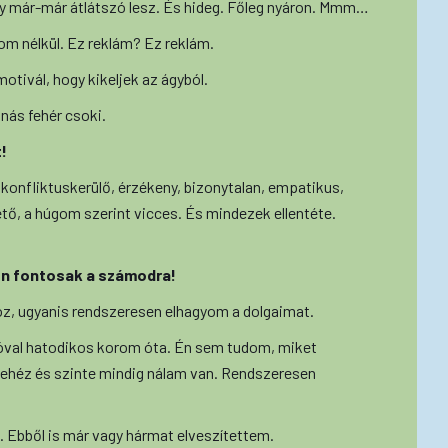
gy már-már átlátszó lesz. És hideg. Főleg nyáron. Mmm…
om nélkül. Ez reklám? Ez reklám.
otivál, hogy kikeljek az ágyból.
nás fehér csoki.
!
 konfliktuskerülő, érzékeny, bizonytalan, empatikus,
tő, a húgom szerint vicces. És mindezek ellentéte.
yon fontosak a számodra!
z, ugyanis rendszeresen elhagyom a dolgaimat.
zóval hatodikos korom óta. Én sem tudom, miket
nehéz és szinte mindig nálam van. Rendszeresen
. Ebből is már vagy hármat elveszítettem.