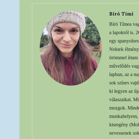
Bíró Timi
Bíró Tímea vag
a lapokról is. 
egy spanyolors
Nektek élményb
örömmel írtam 
művelődés vagy
lapban, az a n
sok színes vaj
ki legyen az ú
válaszaikat. Mi
mozgok. Mindenü
munkahelyem, m
kisregény (Mol
nevessenek soka