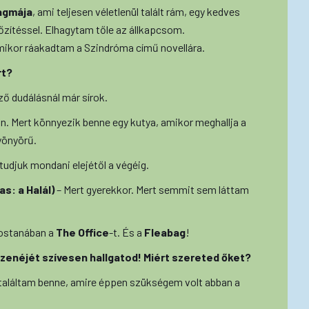
agmája
, ami teljesen véletlenül talált rám, egy kedves
dőzítéssel. Elhagytam tőle az állkapcsom.
mikor ráakadtam a Szindróma című novellára.
rt?
lző dudálásnál már sírok.
. Mert könnyezik benne egy kutya, amikor meghallja a
yönyörű.
tudjuk mondani elejétől a végéig.
as: a Halál)
– Mert gyerekkor. Mert semmit sem láttam
mostanában a
The Office
-t. És a
Fleabag
!
zenéjét szívesen hallgatod! Miért szereted őket?
aláltam benne, amire éppen szükségem volt abban a