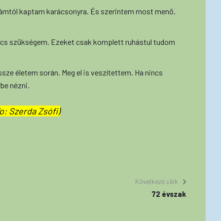
yukámtól kaptam karácsonyra. És szerintem most menő.
nincs szükségem. Ezeket csak komplett ruhástul tudom
ssze életem során. Meg el is veszítettem. Ha nincs
be nézni.
o: Szerda Zsófi)
Következő cikk
72 évszak