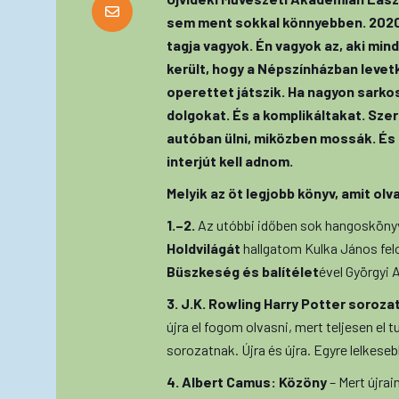
sem ment sokkal könnyebben. 2020
tagja vagyok. Én vagyok az, aki mind
került, hogy a Népszínházban levet
operettet játszik. Ha nagyon sark
dolgokat. És a komplikáltakat. Sze
autóban ülni, miközben mossák. És
interjút kell adnom.
Melyik az öt legjobb könyv, amit olv
1.–2.
Az utóbbi időben sok hangoskönyv
Holdvilágát
hallgatom Kulka János fe
Büszkeség és balítélet
ével Györgyi
3. J.K. Rowling Harry Potter soroza
újra el fogom olvasni, mert teljesen el 
sorozatnak. Újra és újra. Egyre lelkese
4. Albert Camus: Közöny
– Mert újrai