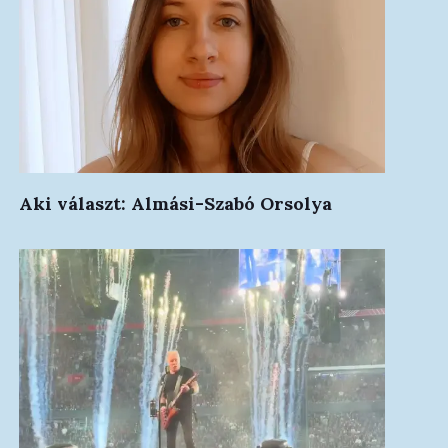
Aki választ: Almási-Szabó Orsolya