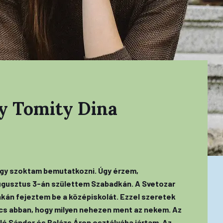
ty Tomity Dina
 Így szoktam bemutatkozni. Úgy érzem,
ugusztus 3-án születtem Szabadkán. A Svetozar
kán fejeztem be a középiskolát. Ezzel szeretek
incs abban, hogy milyen nehezen ment az nekem. Az
ó Sándor és Balázs Áron osztályába jártam. Az