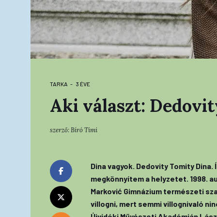
TARKA
3 ÉVE
Aki választ: Dedovi
szerző:
Bíró Timi
Dina vagyok. Dedovity Tomity Dina.
megkönnyítem a helyzetet. 1998. a
Marković Gimnázium természeti sza
villogni, mert semmi villognivaló n
Újvidéki Művészeti Akadémián Lászl