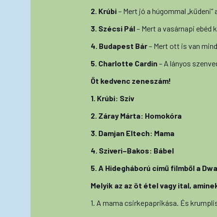
2. Krúbi
– Mert jó a húgommal „kűdeni” 
3. Szécsi Pál
– Mert a vasárnapi ebéd 
4. Budapest Bár
– Mert ott is van mind
5. Charlotte Cardin
– A lányos szenve
Öt kedvenc zeneszám!
1. Krúbi: Szív
2. Záray Márta: Homokóra
3. Damjan Eltech: Mama
4. Sziveri–Bakos: Bábel
5. A Hidegháború című filmből a Dw
Melyik az az öt étel vagy ital, amin
1. A mama csirkepaprikása. És krumplis