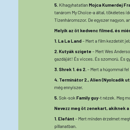
5.
Kihagyhatatlan
Mojca Kumerdej Fr
tanárom My Choice-a által, tökéletes i
Tizenháromszor. De egyszer nagyon, a
Melyik az öt kedvenc filmed, és mié
1. La La Land
– Mert a film kezdetét je
2. Kutyák szigete
– Mert Wes Anderson
gazdáját! És vicces. És szomorú. És g
3. Shrek 1. és 2.
– Mert a húgommal fel 
4. Terminátor 2., Alien (Nyolcadik ut
még ennyiszer.
5.
Sok-sok
Family guy
-t nézek. Meg 
Nevezz meg öt zenekart, akiknek a 
1. Elefánt
– Mert minden érzelmet megt
pillanatban.