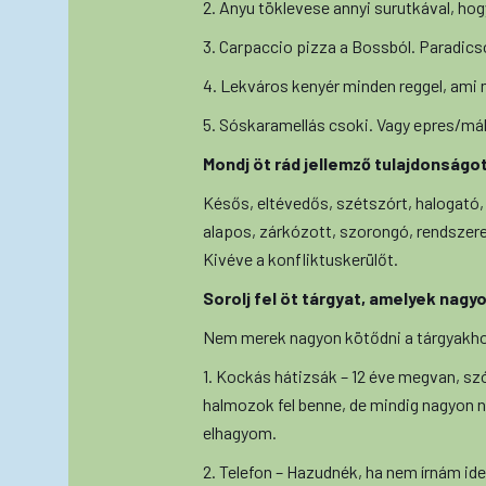
2. Anyu töklevese annyi surutkával, ho
3. Carpaccio pizza a Bossból. Paradics
4. Lekváros kenyér minden reggel, ami m
5. Sóskaramellás csoki. Vagy epres/mál
Mondj öt rád jellemző tulajdonságot
Késős, eltévedős, szétszórt, halogató,
alapos, zárkózott, szorongó, rendszere
Kivéve a konfliktuskerülőt.
Sorolj fel öt tárgyat, amelyek nag
Nem merek nagyon kötődni a tárgyakho
1. Kockás hátizsák – 12 éve megvan, s
halmozok fel benne, de mindig nagyon 
elhagyom.
2. Telefon – Hazudnék, ha nem írnám ide