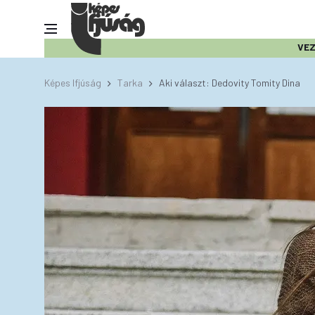
VE
Képes Ifjúság
Tarka
Aki választ: Dedovity Tomity Dina