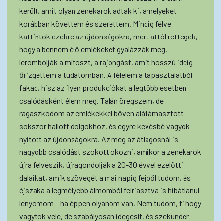
került, amit olyan zenekarok adtak ki, amelyeket
korábban követtem és szerettem. Mindig félve
kattintok ezekre az újdonságokra, mert attól rettegek,
hogy a bennem élő emlékeket gyalázzák meg,
lerombolják a mítoszt, a rajongást, amit hosszú ideig
őrizgettem a tudatomban. A félelem a tapasztalatból
fakad, hisz az ilyen produkciókat a legtöbb esetben
csalódásként élem meg. Talán öregszem, de
ragaszkodom az emlékekkel bőven alátámasztott
sokszor hallott dolgokhoz, és egyre kevésbé vagyok
nyitott az újdonságokra. Az meg az átlagosnál is
nagyobb csalódást szokott okozni, amikor a zenekarok
újra felveszik, újragondolják a 20-30 évvel ezelőtti
dalaikat, amik szövegét a mai napig fejből tudom, és
éjszaka a legmélyebb álmomból felriasztva is hibátlanul
lenyomom – ha éppen olyanom van. Nem tudom, ti hogy
vagytok vele, de szabályosan idegesít, és szekunder