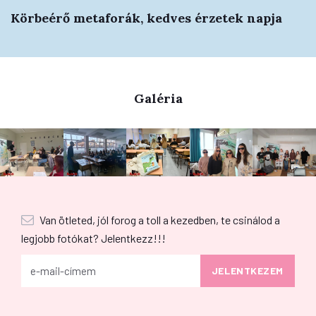
Körbeérő metaforák, kedves érzetek napja
Galéria
Van ötleted, jól forog a toll a kezedben, te csinálod a
legjobb fotókat? Jelentkezz!!!