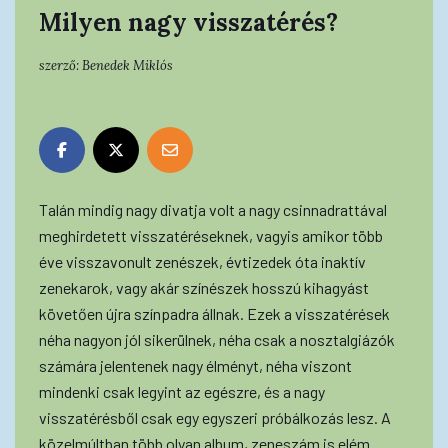
Milyen nagy visszatérés?
szerző:
Benedek Miklós
Talán mindig nagy divatja volt a nagy csinnadrattával
meghirdetett visszatéréseknek, vagyis amikor több
éve visszavonult zenészek, évtizedek óta inaktív
zenekarok, vagy akár színészek hosszú kihagyást
követően újra színpadra állnak. Ezek a visszatérések
néha nagyon jól sikerülnek, néha csak a nosztalgiázók
számára jelentenek nagy élményt, néha viszont
mindenki csak legyint az egészre, és a nagy
visszatérésből csak egy egyszeri próbálkozás lesz. A
közelmúltban több olyan album, zeneszám is elém