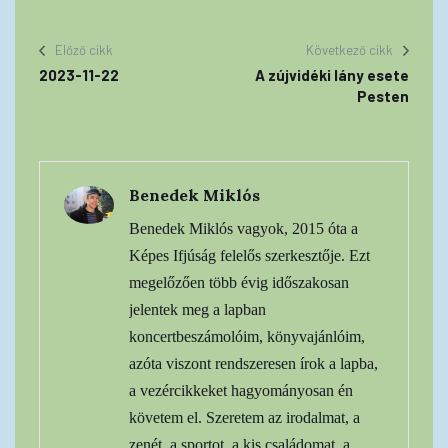
Előző cikk
Következő cikk
2023-11-22
A zújvidéki lány esete
Pesten
Benedek Miklós
Benedek Miklós vagyok, 2015 óta a
Képes Ifjúság felelős szerkesztője. Ezt
megelőzően több évig időszakosan
jelentek meg a lapban
koncertbeszámolóim, könyvajánlóim,
azóta viszont rendszeresen írok a lapba,
a vezércikkeket hagyományosan én
követem el. Szeretem az irodalmat, a
zenét, a sportot, a kis családomat, a