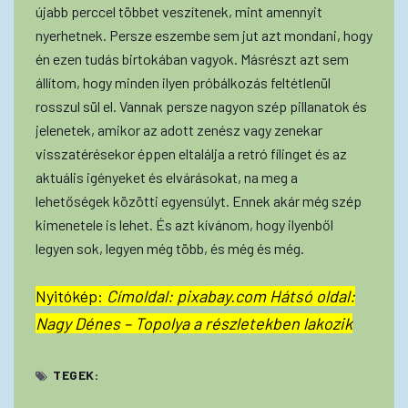
újabb perccel többet veszítenek, mint amennyit
nyerhetnek. Persze eszembe sem jut azt mondani, hogy
én ezen tudás birtokában vagyok. Másrészt azt sem
állítom, hogy minden ilyen próbálkozás feltétlenül
rosszul sül el. Vannak persze nagyon szép pillanatok és
jelenetek, amikor az adott zenész vagy zenekar
visszatérésekor éppen eltalálja a retró fílinget és az
aktuális igényeket és elvárásokat, na meg a
lehetőségek közötti egyensúlyt. Ennek akár még szép
kimenetele is lehet. És azt kívánom, hogy ilyenből
legyen sok, legyen még több, és még és még.
Nyitókép:
Címoldal: pixabay.com Hátsó oldal:
Nagy Dénes – Topolya a részletekben lakozik
TEGEK: