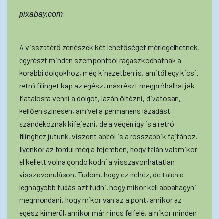
pixabay.com
A visszatérő zenészek két lehetőséget mérlegelhetnek,
egyrészt minden szempontból ragaszkodhatnak a
korábbi dolgokhoz, még kinézetben is, amitől egy kicsit
retró fílinget kap az egész, másrészt megpróbálhatják
fiatalosra venni a dolgot, lazán öltözni, divatosan,
kellően színesen, amivel a permanens lázadást
szándékoznak kifejezni, de a végén így is a retró
fílinghez jutunk, viszont abból is a rosszabbik fajtához.
Ilyenkor az fordul meg a fejemben, hogy talán valamikor
el kellett volna gondolkodni a visszavonhatatlan
visszavonuláson. Tudom, hogy ez nehéz, de talán a
legnagyobb tudás azt tudni, hogy mikor kell abbahagyni,
megmondani, hogy mikor van az a pont, amikor az
egész kimerül, amikor már nincs felfelé, amikor minden