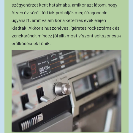
szégyenérzet kerít hatalmába, amikor azt látom, hogy
ötven év körüli férfiak próbálják meg újragondolni
ugyanazt, amit valamikor a kétezres évek elején
kiadtak. Akkor a huszonéves, ígéretes rocksztárnak és
zenekarának mindez jól állt, most viszont sokszor csak
erőlködésnek tűnik.