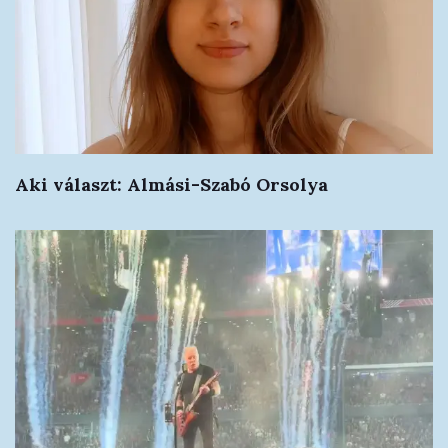
Aki választ: Almási-Szabó Orsolya