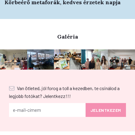
Körbeérő metaforák, kedves érzetek napja
Galéria
Van ötleted, jól forog a toll a kezedben, te csinálod a
legjobb fotókat? Jelentkezz!!!