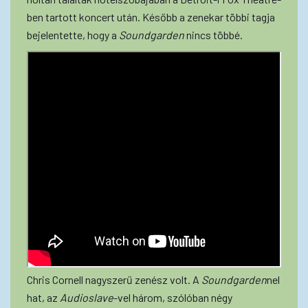
ben tartott koncert után. Később a zenekar többi tagja
bejelentette, hogy a
Soundgarden
nincs többé.
Chris Cornell nagyszerű zenész volt. A
Soundgarden
nel
hat, az
Audioslave
-vel három, szólóban négy