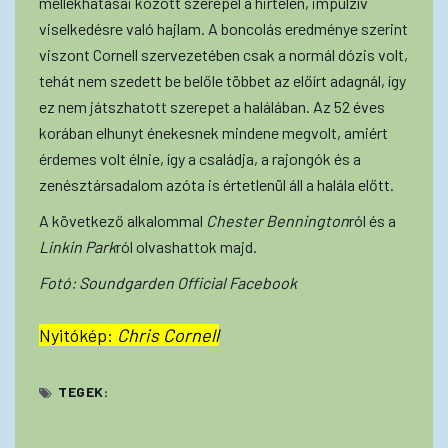
mellékhatásai között szerepel a hirtelen, impulzív
viselkedésre való hajlam. A boncolás eredménye szerint
viszont Cornell szervezetében csak a normál dózis volt,
tehát nem szedett be belőle többet az előírt adagnál, így
ez nem játszhatott szerepet a halálában. Az 52 éves
korában elhunyt énekesnek mindene megvolt, amiért
érdemes volt élnie, így a családja, a rajongók és a
zenésztársadalom azóta is értetlenül áll a halála előtt.
A következő alkalommal
Chester Bennington
ról és a
Linkin Park
ról olvashattok majd.
Fotó: Soundgarden Official Facebook
Nyitókép:
Chris Cornell
TEGEK: