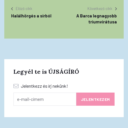
Előző cikk
Következő cikk
Halálhörgés a sírból
A Barca legnagyobb
triumvirátusa
Legyél te is ÚJSÁGÍRÓ
Jelentkezz és írj nekünk!