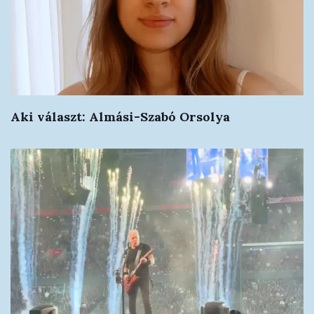
Aki választ: Almási-Szabó Orsolya