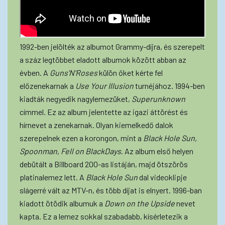
1992-ben jelölték az albumot Grammy-díjra, és szerepelt
a száz legtöbbet eladott albumok között abban az
évben. A
Guns'N'Roses
külön őket kérte fel
előzenekarnak a
Use Your Illusion
turnéjához. 1994-ben
kiadták negyedik nagylemezüket,
Superunknown
címmel. Ez az album jelentette az igazi áttörést és
hírnevet a zenekarnak. Olyan kiemelkedő dalok
szerepelnek ezen a korongon, mint a
Black Hole Sun,
Spoonman, Fell on BlackDays
. Az album első helyen
debütált a Billboard 200-as listáján, majd ötszörös
platinalemez lett. A
Black Hole Sun
dal videoklipje
slágerré vált az MTV-n, és több díjat is elnyert. 1996-ban
kiadott ötödik albumuk a
Down on the Upside
nevet
kapta. Ez a lemez sokkal szabadabb, kísérletezik a