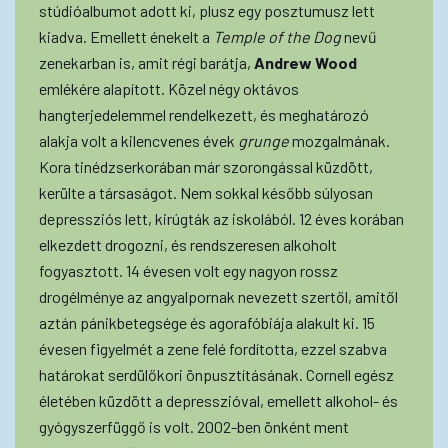
stúdióalbumot adott ki, plusz egy posztumusz lett
kiadva. Emellett énekelt a
Temple of the Dog
nevű
zenekarban is, amit régi barátja,
Andrew Wood
emlékére alapított. Közel négy oktávos
hangterjedelemmel rendelkezett, és meghatározó
alakja volt a kilencvenes évek
grunge
mozgalmának.
Kora tinédzserkorában már szorongással küzdött,
kerülte a társaságot. Nem sokkal később súlyosan
depressziós lett, kirúgták az iskolából. 12 éves korában
elkezdett drogozni, és rendszeresen alkoholt
fogyasztott. 14 évesen volt egy nagyon rossz
drogélménye az angyalpornak nevezett szertől, amitől
aztán pánikbetegsége és agorafóbiája alakult ki. 15
évesen figyelmét a zene felé fordította, ezzel szabva
határokat serdülőkori önpusztításának. Cornell egész
életében küzdött a depresszióval, emellett alkohol- és
gyógyszerfüggő is volt. 2002-ben önként ment