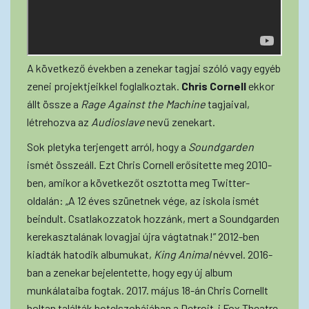
A következő években a zenekar tagjai szóló vagy egyéb
zenei projektjeikkel foglalkoztak.
Chris Cornell
ekkor
állt össze a
Rage Against the Machine
tagjaival,
létrehozva az
Audioslave
nevű zenekart.
Sok pletyka terjengett arról, hogy a
Soundgarden
ismét összeáll. Ezt Chris Cornell erősítette meg 2010-
ben, amikor a következőt osztotta meg Twitter-
oldalán: „A 12 éves szünetnek vége, az iskola ismét
beindult. Csatlakozzatok hozzánk, mert a Soundgarden
kerekasztalának lovagjai újra vágtatnak!” 2012-ben
kiadták hatodik albumukat,
King Animal
névvel. 2016-
ban a zenekar bejelentette, hogy egy új album
munkálataiba fogtak. 2017. május 18-án Chris Cornellt
holtan találták hotelszobájában a Detroit-i Fox Theatre-