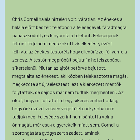
Chris Cornell halála hirtelen volt, váratlan. Az énekes a
halála előtt beszélt telefonon a feleségével, fáradtságra
panaszkodott, és kinyomta a telefont. Feleségének
feltűnt férje nem megszokott viselkedése, ezért
felhívta az énekes testőrét, hogy ellenőrizze, jól van-e a
zenész. A testőr megpróbált bejutni a hotelszobába,
sikertelenül. Miután az ajtót betörve bejutott,
megtalálta az énekest, aki közben felakasztotta magát.
Megkezdte az újraélesztést, ezt a kiérkezett mentők
folytatták, de sajnos már nem tudták megmenteni. Az
okot, hogy mi juttatott el egy sikeres embert odáig,
hogy önkezével vessen véget életének, soha nem
tudjuk meg. Felesége szerint nem bántotta volna
önmagát, már csak a gyerekeik miatt sem. Cornell a
szorongására gyógyszert szedett, aminek