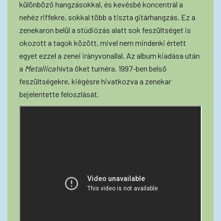
különböző hangzásokkal, és kevésbé koncentrál a
nehéz riffekre, sokkal több a tiszta gitárhangzás. Ez a
zenekaron belül a stúdiózás alatt sok feszültséget is
okozott a tagok között, mivel nem mindenki értett
egyet ezzel a zenei irányvonallal. Az album kiadása után
a
Metallica
hívta őket turnéra. 1997-ben belső
feszültségekre, kiégésre hivatkozva a zenekar
bejelentette feloszlását.