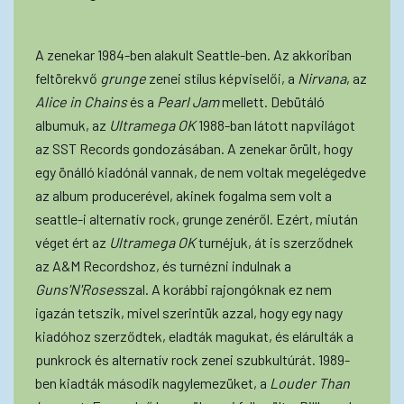
A zenekar 1984-ben alakult Seattle-ben. Az akkoriban
feltörekvő
grunge
zenei stílus képviselői, a
Nirvana
, az
Alice in Chains
és a
Pearl Jam
mellett. Debütáló
albumuk, az
Ultramega OK
1988-ban látott napvilágot
az SST Records gondozásában. A zenekar örült, hogy
egy önálló kiadónál vannak, de nem voltak megelégedve
az album producerével, akinek fogalma sem volt a
seattle-i alternatív rock, grunge zenéről. Ezért, miután
véget ért az
Ultramega OK
turnéjuk, át is szerződnek
az A&M Recordshoz, és turnézni indulnak a
Guns'N'Roses
szal. A korábbi rajongóknak ez nem
igazán tetszik, mivel szerintük azzal, hogy egy nagy
kiadóhoz szerződtek, eladták magukat, és elárulták a
punkrock és alternatív rock zenei szubkultúrát. 1989-
ben kiadták második nagylemezüket, a
Louder Than