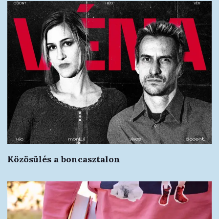
Közösülés a boncasztalon