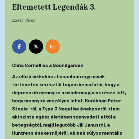
Eltemetett Legendák 3.
szerző:
Piros
Chris Cornell és a Soundgarden
Az előző cikkekhez hasonlóan egy másik
történeten keresztül fogom bemutatni, hogy a
depresszió mennyire a mindennapjaink része lett,
hogy mennyire veszélyes lehet. Korábban Peter
Steele-ről, a Type O Negative énekeséről írtam,
aki szinte egész életében szenvedett ettől a
betegségtől, majd legutóbb Jill Janusról, a
Huntress énekesnőjéről, akinek súlyos mentális