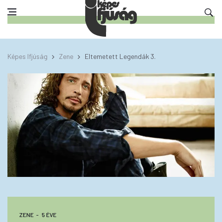
Képes Ifjúság
Zene
Eltemetett Legendák 3.
ZENE
5 ÉVE