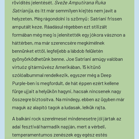
rövidítés jelentését.
Sveže Amputirana Ruka
Satrianija
, és itt már semmilyen kiejtés nem javít a
helyzeten. Még rágondolni is szörnyű: Satriani frissen
amputált keze. Ráadásul régebben ezt stilizált
formában még meg is jelenítették egy jókora vásznon a
háttérben, ma már szerencsére megkímélnek
bennünket ettől, legfeljebb a lábdob felületén
gyönyörködhetünk benne. Joe Satriani amúgy valóban
virtuóz gitárművész Amerikában, 15 kitűnő
szólóalbummal rendelkezik, egyszer még a Deep
Purple-ben is megfordult, de hát éppen ezért kellene
fürge ujjait a helyükön hagyni, hacsak nincsenek nagy
összegre biztosítva. Na mindegy, ebben az ügyben már
maguk az alapító tagok a ludasak, lelkük rajta.
A balkáni rock szerelmesei mindenesetre jól jártak az
adai fesztivál harmadik napján, mert a vérbeli,
temperamentumos zenészek egy egész estés