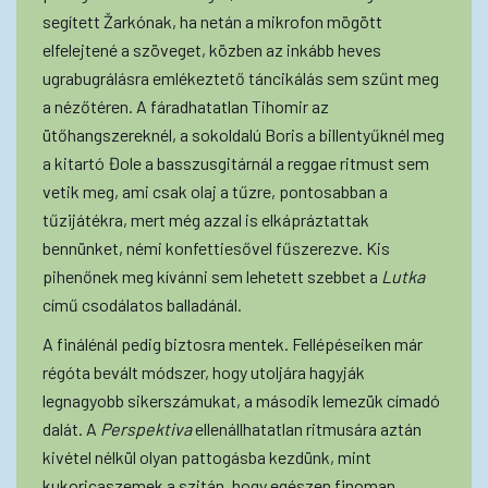
segített Žarkónak, ha netán a mikrofon mögött
elfelejtené a szöveget, közben az inkább heves
ugrabugrálásra emlékeztető táncikálás sem szűnt meg
a nézőtéren. A fáradhatatlan Tihomir az
ütőhangszereknél, a sokoldalú Boris a billentyűknél meg
a kitartó Đole a basszusgitárnál a reggae ritmust sem
vetik meg, ami csak olaj a tűzre, pontosabban a
tűzijátékra, mert még azzal is elkápráztattak
bennünket, némi konfettiesővel fűszerezve. Kis
pihenőnek meg kívánni sem lehetett szebbet a
Lutka
című csodálatos balladánál.
A finálénál pedig biztosra mentek. Fellépéseiken már
régóta bevált módszer, hogy utoljára hagyják
legnagyobb sikerszámukat, a második lemezük címadó
dalát. A
Perspektiva
ellenállhatatlan ritmusára aztán
kivétel nélkül olyan pattogásba kezdünk, mint
kukoricaszemek a szitán, hogy egészen finoman