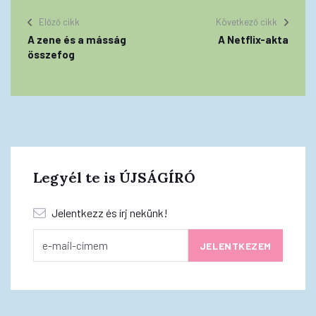
Előző cikk
Következő cikk
A zene és a másság
A Netflix-akta
összefog
Legyél te is ÚJSÁGÍRÓ
Jelentkezz és írj nekünk!