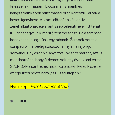
fejezzem ki magam. Ekkor már izmaink és
hangszálaink több mint másfél órán keresztül állták a
heves igénybevételt, ami előadónak és aktív
zenehallgatónak egyaránt szép teljesítmény, itt tehát
illik abbahagyni a kimerítő testmozgást. De azért még
hosszasan integetünk egymásnak, Žarkóék heten a
színpadról, mi pedig százszor annyian a rajongói
sorokból. Egy csepp hiányérzetünk sem maradt, azt is
mondhatnánk, hogy érdemes volt egy évet várni erre a
S.A.R.S.-koncertre, és most különösen kéretik szépen
az együttes nevét nem „esz”-szel kiejteni!
Nyitókép:
Fotók: Szőcs Attila
TEGEK: