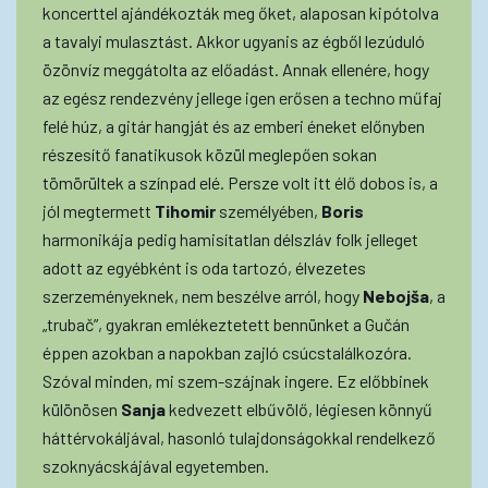
koncerttel ajándékozták meg őket, alaposan kipótolva
a tavalyi mulasztást. Akkor ugyanis az égből lezúduló
özönvíz meggátolta az előadást. Annak ellenére, hogy
az egész rendezvény jellege igen erősen a techno műfaj
felé húz, a gitár hangját és az emberi éneket előnyben
részesítő fanatikusok közül meglepően sokan
tömörültek a színpad elé. Persze volt itt élő dobos is, a
jól megtermett
Tihomir
személyében,
Boris
harmonikája pedig hamisítatlan délszláv folk jelleget
adott az egyébként is oda tartozó, élvezetes
szerzeményeknek, nem beszélve arról, hogy
Nebojša
, a
„trubač”, gyakran emlékeztetett bennünket a Gučán
éppen azokban a napokban zajló csúcstalálkozóra.
Szóval minden, mi szem-szájnak ingere. Ez előbbinek
különösen
Sanja
kedvezett elbűvölő, légiesen könnyű
háttérvokáljával, hasonló tulajdonságokkal rendelkező
szoknyácskájával egyetemben.