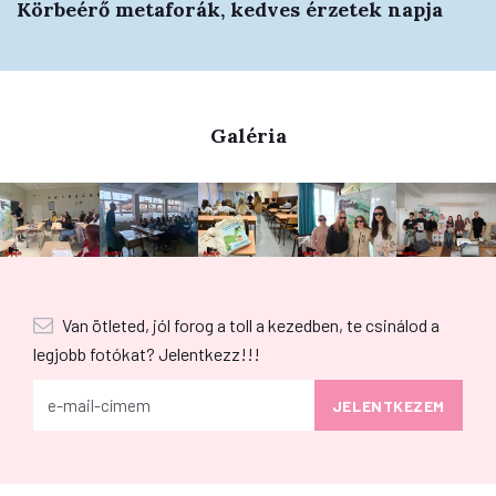
Körbeérő metaforák, kedves érzetek napja
Galéria
Van ötleted, jól forog a toll a kezedben, te csinálod a
legjobb fotókat? Jelentkezz!!!