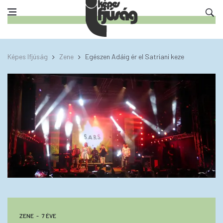
Képes Ifjúság
Zene
Egészen Adáig ér el Satriani keze
ZENE
7 ÉVE