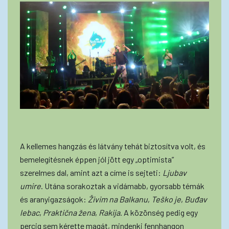
A kellemes hangzás és látvány tehát biztosítva volt, és
bemelegítésnek éppen jól jött egy „optimista”
szerelmes dal, amint azt a címe is sejteti:
Ljubav
umire
. Utána sorakoztak a vidámabb, gyorsabb témák
és aranyigazságok:
Živim na Balkanu
,
Teško je
,
Buđav
lebac
,
Praktična žena
,
Rakija
. A közönség pedig egy
percig sem kérette magát, mindenki fennhangon