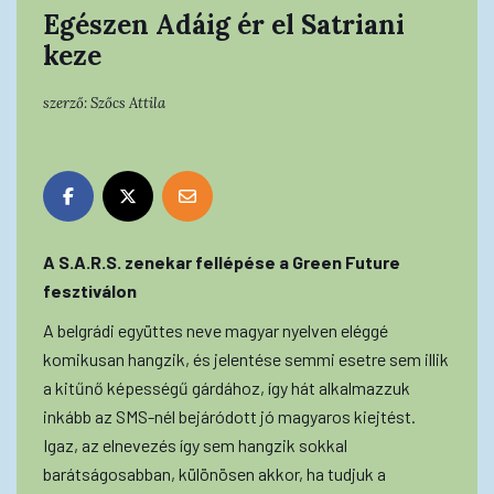
Egészen Adáig ér el Satriani
keze
szerző:
Szőcs Attila
A S.A.R.S. zenekar fellépése a Green Future
fesztiválon
A belgrádi együttes neve magyar nyelven eléggé
komikusan hangzik, és jelentése semmi esetre sem illik
a kitűnő képességű gárdához, így hát alkalmazzuk
inkább az SMS-nél bejáródott jó magyaros kiejtést.
Igaz, az elnevezés így sem hangzik sokkal
barátságosabban, különösen akkor, ha tudjuk a