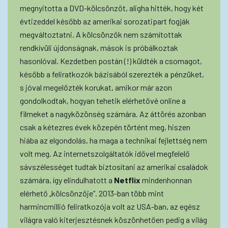
megnyitotta a DVD-kölcsönzőt, aligha hitték, hogy két
évtizeddel később az amerikai sorozatipart fogják
megváltoztatni. A kölcsönzők nem számítottak
rendkívüli újdonságnak, mások is próbálkoztak
hasonlóval. Kezdetben postán (!) küldték a csomagot,
később a feliratkozók bázisából szerezték a pénzüket,
s jóval megelőzték korukat, amikor már azon
gondolkodtak, hogyan tehetik elérhetővé online a
filmeket a nagyközönség számára. Az áttörés azonban
csak a kétezres évek közepén történt meg, hiszen
hiába az elgondolás, ha maga a technikai fejlettség nem
volt meg. Az internetszolgáltatók idővel megfelelő
sávszélességet tudtak biztosítani az amerikai családok
számára, így elindulhatott a
Netflix
mindenhonnan
elérhető „kölcsönzője”. 2013-ban több mint
harmincmillió feliratkozója volt az USA-ban, az egész
világra való kiterjesztésnek köszönhetően pedig a világ