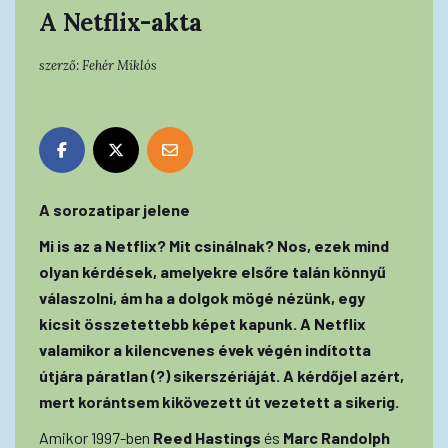
A Netflix-akta
szerző:
Fehér Miklós
A sorozatipar jelene
Mi is az a Netflix? Mit csinálnak? Nos, ezek mind
olyan kérdések, amelyekre elsőre talán könnyű
válaszolni, ám ha a dolgok mögé nézünk, egy
kicsit összetettebb képet kapunk. A Netflix
valamikor a kilencvenes évek végén indította
útjára páratlan (?) sikerszériáját. A kérdőjel azért,
mert korántsem kikövezett út vezetett a sikerig.
Amikor 1997-ben
Reed Hastings
és
Marc Randolph