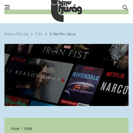
Képes Ifjúság
Film
A Netflix-akta
FILM
7 ÉVE