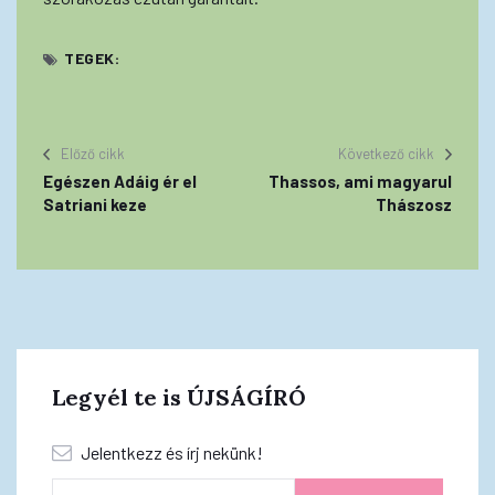
TEGEK:
Előző cikk
Következő cikk
Egészen Adáig ér el
Thassos, ami magyarul
Satriani keze
Thászosz
Legyél te is ÚJSÁGÍRÓ
Jelentkezz és írj nekünk!