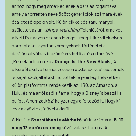
ahhoz, hogy megismerkedjenek a darálás fogalmával,
amely a torrenten nevelődött generációk számára évek
óta létező opció volt. Külön cikkek és tanulmányok
születtek az ún.
„binge-watching”
jelenlétéről, amelyet
a Netflix nagyon okosan lovagolt meg. Elkezdtek olyan
sorozatokat gyártani, amelyeknek történetei a
darálással válnak igazán élvezhetővé és érthetővé.
(Remek példa erre az
Orange Is The New Black
.) A
sikerből okulva természetesen a „klasszikus” csatornák
is saját szolgáltatást indítottak, a jelenlegi helyzetben
külön platformmal rendelkezik az HBO, az Amazon, a
Hulu, és ma arról szól a fáma, hogy a Disney is beszáll a
buliba. A nemzetközi helyzet egyre fokozódik. Hogy ki
lesz a győztes, idővel kiderül.
A Netflix
Szerbiában is elérhető
bárki számára:
8, 10
vagy 12 eurós csomag
közül választhatunk. A
szórakozás ezután garantált.