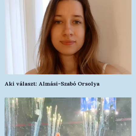
Aki választ: Almási-Szabó Orsolya