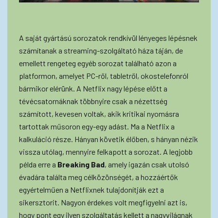
A saját gyártású sorozatok rendkívül lényeges lépésnek
számítanak a streaming-szolgáltató háza táján, de
emellett rengeteg egyéb sorozat található azon a
platformon, amelyet PC-ről, tabletről, okostelefonról
bármikor elérünk. A Netflix nagy lépése előtt a
tévécsatornáknak többnyire csak a nézettség
számított, kevesen voltak, akik kritikai nyomásra
tartottak műsoron egy-egy adást. Ma a Netflix a
kalkuláció része. Hányan követik élőben, s hányan nézik
vissza utólag, mennyire felkapott a sorozat. A legjobb
példa erre a
Breaking Bad
, amely igazán csak utolsó
évadára találta meg célközönségét, a hozzáértők
egyértelműen a Netflixnek tulajdonítják ezt a
sikersztorit. Nagyon érdekes volt megfigyelni azt is,
hogy pont egy ilyen szolgáltatás kellett a nagyvilágnak