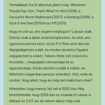
Fennállásuk óta öt albumuk jelent meg: Whatever
People Say I Am, That’s What I’m Not (2006), a
Favourite Worst Nightmare (2007), a Humbug (2009), a
Suck It and See (2011) és az AM (2013).
Hogy mi volt az, ami engem megfogott? Lássuk csak.
Eleinte csak a dalok címét böngésztem. Az első, ami
úgymond szemet szúrt, az az R U Mine című dal volt.
Végighallgattam a dalt, és minden részletre figyelve
végignéztem a videót. Fekete-fehér, két csávó ül a
kocsiban… megragadó a lezsersége és az
egyszerűsége. Aztán néztem tovább a videót, és
feltettem magamban párszor a kérdést: Hűű, ezek de
coolok. Hogy lehet, hogy én még nem hallottam róluk?
Hihetetlen, hogy mennyi idő telt el 2002 óta. Még
hihetetlenebb, hogy 2009-ben ez a banda itt nálunk is
fellépet az EXIT-en, de nekem akkor még csak