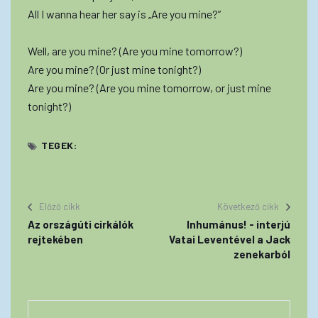
All I wanna hear her say is „Are you mine?”
Well, are you mine? (Are you mine tomorrow?)
Are you mine? (Or just mine tonight?)
Are you mine? (Are you mine tomorrow, or just mine
tonight?)
TEGEK:
Előző cikk
Következő cikk
Az országúti cirkálók
Inhumánus! - interjú
rejtekében
Vatai Leventével a Jack
zenekarból