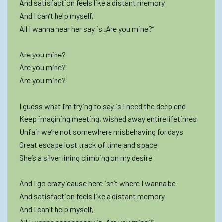
And satisfaction feels like a distant memory
And I can’t help myself,
All I wanna hear her say is „Are you mine?”
Are you mine?
Are you mine?
Are you mine?
I guess what I’m trying to say is I need the deep end
Keep imagining meeting, wished away entire lifetimes
Unfair we’re not somewhere misbehaving for days
Great escape lost track of time and space
She’s a silver lining climbing on my desire
And I go crazy ’cause here isn’t where I wanna be
And satisfaction feels like a distant memory
And I can’t help myself,
All I wanna hear her say is „Are you mine?”