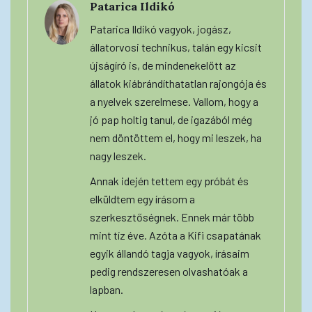
Patarica Ildikó
Patarica Ildikó vagyok, jogász,
állatorvosi technikus, talán egy kicsit
újságíró is, de mindenekelőtt az
állatok kiábrándíthatatlan rajongója és
a nyelvek szerelmese. Vallom, hogy a
jó pap holtig tanul, de igazából még
nem döntöttem el, hogy mi leszek, ha
nagy leszek.
Annak idején tettem egy próbát és
elküldtem egy írásom a
szerkesztőségnek. Ennek már több
mint tíz éve. Azóta a Kifi csapatának
egyik állandó tagja vagyok, írásaim
pedig rendszeresen olvashatóak a
lapban.