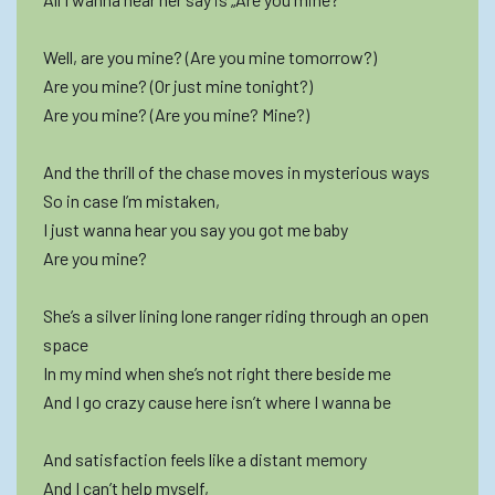
Well, are you mine? (Are you mine tomorrow?)
Are you mine? (Or just mine tonight?)
Are you mine? (Are you mine? Mine?)
And the thrill of the chase moves in mysterious ways
So in case I’m mistaken,
I just wanna hear you say you got me baby
Are you mine?
She’s a silver lining lone ranger riding through an open
space
In my mind when she’s not right there beside me
And I go crazy cause here isn’t where I wanna be
And satisfaction feels like a distant memory
And I can’t help myself,