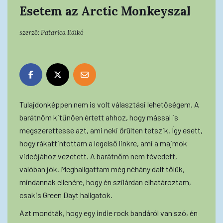
Esetem az Arctic Monkeyszal
szerző:
Patarica Ildikó
Tulajdonképpen nem is volt választási lehetőségem. A
barátnőm kitűnően értett ahhoz, hogy mással is
megszerettesse azt, ami neki őrülten tetszik. Így esett,
hogy rákattintottam a legelső linkre, ami a majmok
videójához vezetett. A barátnőm nem tévedett,
valóban jók. Meghallgattam még néhány dalt tőlük,
mindannak ellenére, hogy én szilárdan elhatároztam,
csakis Green Dayt hallgatok.
Azt mondták, hogy egy indie rock bandáról van szó, én