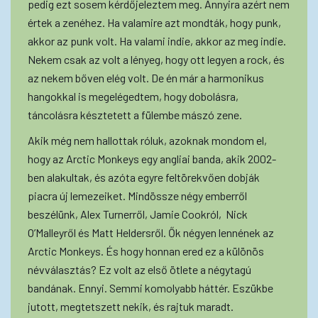
pedig ezt sosem kérdőjeleztem meg. Annyira azért nem
értek a zenéhez. Ha valamire azt mondták, hogy punk,
akkor az punk volt. Ha valami indie, akkor az meg indie.
Nekem csak az volt a lényeg, hogy ott legyen a rock, és
az nekem bőven elég volt. De én már a harmonikus
hangokkal is megelégedtem, hogy dobolásra,
táncolásra késztetett a fülembe mászó zene.
Akik még nem hallottak róluk, azoknak mondom el,
hogy az Arctic Monkeys egy angliai banda, akik 2002-
ben alakultak, és azóta egyre feltörekvően dobják
piacra új lemezeiket. Mindössze négy emberről
beszélünk, Alex Turnerről, Jamie Cookról, Nick
O’Malleyről és Matt Heldersről. Ők négyen lennének az
Arctic Monkeys. És hogy honnan ered ez a különös
névválasztás? Ez volt az első ötlete a négytagú
bandának. Ennyi. Semmi komolyabb háttér. Eszükbe
jutott, megtetszett nekik, és rajtuk maradt.