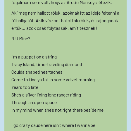
fogalmam sem volt, hogy az Arctic Monkeys létezik.
Aki még nem hallott róluk, azoknak itt az ideje feltenni a
fülhallgatót. Akik viszont hallottak róluk, és rajonganak
értük… azok csak folytassák, amit tesznek!
R U Mine?
I’m a puppet on a string
Tracy Island, time-traveling diamond
Coulda shaped heartaches
Come to find ya fall in some velvet morning
Years too late
She’s a silver lining lone ranger riding
Through an open space
In my mind when she’s not right there beside me
I go crazy ’cause here isn’t where I wanna be