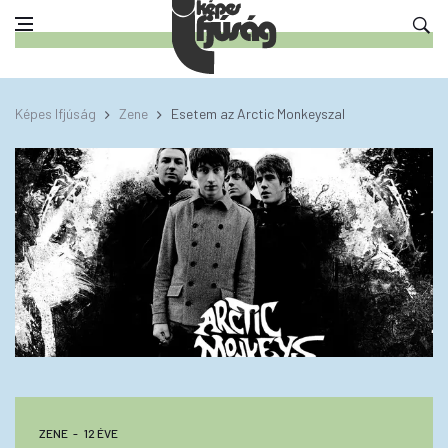
Képes Ifjúság
Zene
Esetem az Arctic Monkeyszal
ZENE
12 ÉVE