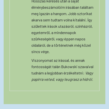
Hosszas keresés után a saját
élménybeszámolóim írásában találtam
meg igazán a hangom. Jobb sztorikat
akarva sem tudtam volna kitalálni. Így
születtek írások utazásról, színházról,
egyetemről, a mindennapok
szürkeségéről, vagy éppen napos
oldaláról, de a történetnek még közel
sincs vége.
Viszonyomat az írással, és annak
fontosságát talán Bukowski szavaival
tudnám a legjobban érzékeltetni:
Vagy
papírra veted, vagy leugrasz a hídról.