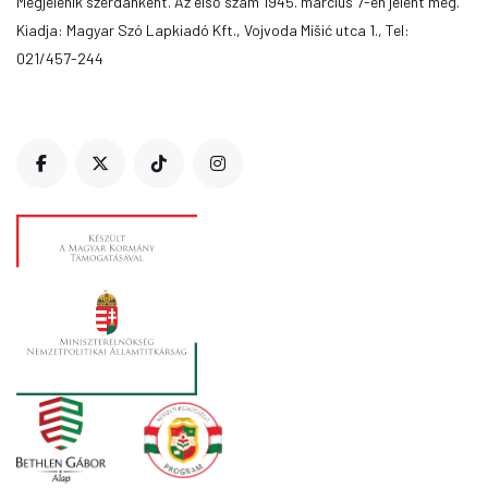
Megjelenik szerdánként. Az első szám 1945. március 7-én jelent meg.
Kiadja: Magyar Szó Lapkiadó Kft., Vojvoda Mišić utca 1., Tel:
021/457-244