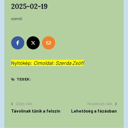
2025-02-19
szerző:
Nyitókép:
Címoldal: Szerda Zsófi
TEGEK:
Előző cikk
Következő cikk
Távolinak tűnik a felszín
Lehetőség a fázásban