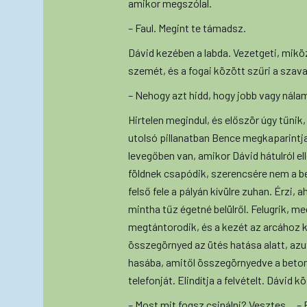
amikor megszólal.
– Faul. Megint te támadsz.
Dávid kezében a labda. Vezetgeti, mik
szemét, és a fogai között szűri a szav
– Nehogy azt hidd, hogy jobb vagy nál
Hirtelen megindul, és először úgy tűnik, 
utolsó pillanatban Bence megkaparintja a
levegőben van, amikor Dávid hátulról ell
földnek csapódik, szerencsére nem a be
felső fele a pályán kívülre zuhan. Érzi,
mintha tűz égetné belülről. Felugrik, me
megtántorodik, és a kezét az arcához 
összegörnyed az ütés hatása alatt, azu
hasába, amitől összegörnyedve a betonr
telefonját. Elindítja a felvételt. Dávi
– Most mit fogsz csinálni? Vesztes… – 