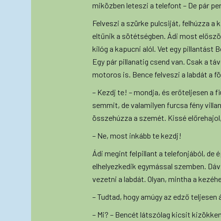
miközben leteszi a telefont – De pár per
Felveszi a szürke pulcsiját, felhúzza a
eltűnik a sötétségben. Ádi most először
kilóg a kapucni alól. Vet egy pillantást
Egy pár pillanatig csend van. Csak a táv
motoros is. Bence felveszi a labdát a föl
– Kezdj te! – mondja, és erőteljesen a f
semmit, de valamilyen furcsa fény vil
összehúzza a szemét. Kissé előrehajol
– Ne, most inkább te kezdj!
Ádi megint felpillant a telefonjából, de
elhelyezkedik egymással szemben. Dávi
vezetni a labdát. Olyan, mintha a kezéhez
– Tudtad, hogy amúgy az edző teljesen át
– Mi? – Bencét látszólag kicsit kizökken