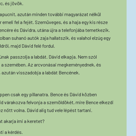
c, és jövök.
 kapucnit, azután minden további magyarázat nélkül
 emeli fel a fejét. Szemüveges, és a haja egy kis része
 Bencére és Dávidra, utána újra a telefonjába temetkezik.
olban suhanó autók zaja hallatszik, és valahol elzúg egy
dről, majd Dávid felé fordul.
iúnak passzolja a labdát. Dávid elkapja. Nem szól
lan a szemében. Az arcvonásai megkeményednek, és
, azután visszadobja a labdát Bencének.
 éppen csak egy pillanatra. Bence és Dávid közben
d várakozva felvonja a szemöldökét, mire Bence elkezdi
 nőtt volna. Dávid alig tud vele lépést tartani.
 akarja írni a keretet?
ti a kérdés.