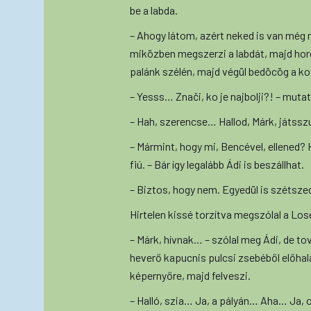
be a labda.
– Ahogy látom, azért neked is van még 
miközben megszerzi a labdát, majd horo
palánk szélén, majd végül bedöcög a ko
– Yesss… Znači, ko je najbolji?! – mut
– Hah, szerencse… Hallod, Márk, játss
– Mármint, hogy mi, Bencével, ellened? 
fiú. – Bár így legalább Ádi is beszállhat.
– Biztos, hogy nem. Egyedül is szétszedl
Hirtelen kissé torzítva megszólal a Lo
– Márk, hívnak… – szólal meg Ádi, de to
heverő kapucnis pulcsi zsebéből előhalá
képernyőre, majd felveszi.
– Halló, szia… Ja, a pályán… Aha… Ja,