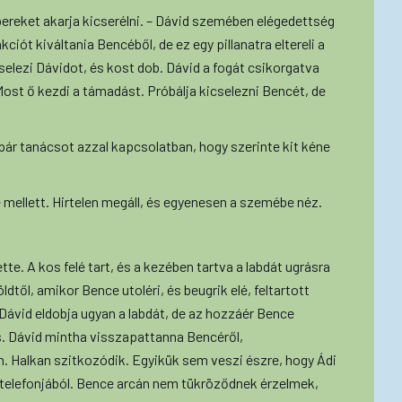
bereket akarja kicserélni. – Dávid szemében elégedettség
akciót kiváltania Bencéből, de ez egy pillanatra eltereli a
cselezi Dávidot, és kost dob. Dávid a fogát csikorgatva
 Most ő kezdi a támadást. Próbálja kicselezni Bencét, de
pár tanácsot azzal kapcsolatban, hogy szerinte kit kéne
mellett. Hirtelen megáll, és egyenesen a szemébe néz.
te. A kos felé tart, és a kezében tartva a labdát ugrásra
ldtől, amikor Bence utoléri, és beugrik elé, feltartott
ávid eldobja ugyan a labdát, de az hozzáér Bence
os. Dávid mintha visszapattanna Bencéről,
 Halkan szitkozódik. Egyikük sem veszi észre, hogy Ádi
a telefonjából. Bence arcán nem tükröződnek érzelmek,