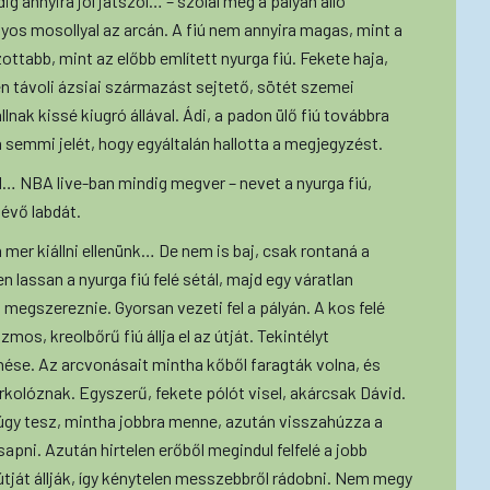
ig annyira jól játszol… – szólal meg a pályán álló
yos mosollyal az arcán. A fiú nem annyira magas, mint a
ottabb, mint az előbb említett nyurga fiú. Fekete haja,
én távoli ázsiai származást sejtető, sötét szemei
nak kissé kiugró állával. Ádi, a padon ülő fiú továbbra
 semmi jelét, hogy egyáltalán hallotta a megjegyzést.
id… NBA live-ban mindig megver – nevet a nyurga fiú,
évő labdát.
 mer kiállni ellenünk… De nem is baj, csak rontaná a
 lassan a nyurga fiú felé sétál, majd egy váratlan
is megszereznie. Gyorsan vezeti fel a pályán. A kos felé
mos, kreolbőrű fiú állja el az útját. Tekintélyt
nése. Az arcvonásait mintha kőből faragták volna, és
rkolóznak. Egyszerű, fekete pólót visel, akárcsak Dávid.
úgy tesz, mintha jobbra menne, azután visszahúzza a
sapni. Azután hirtelen erőből megindul felfelé a jobb
 útját állják, így kénytelen messzebbről rádobni. Nem megy