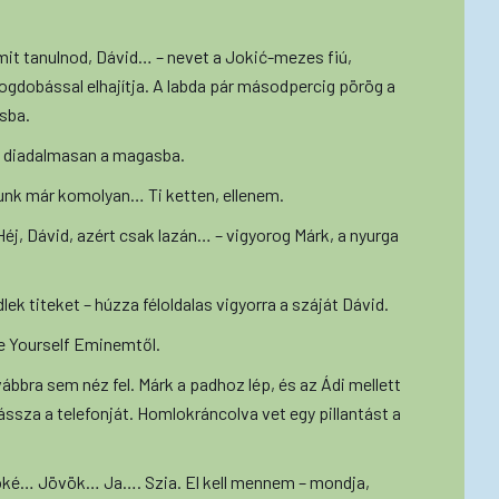
mit tanulnod, Dávid… – nevet a Jokić-mezes fiú,
gdobással elhajítja. A labda pár másodpercig pörög a
sba.
at diadalmasan a magasba.
zunk már komolyan… Ti ketten, ellenem.
Héj, Dávid, azért csak lazán… – vigyorog Márk, a nyurga
ek titeket – húzza féloldalas vigyorra a száját Dávid.
se Yourself Eminemtől.
vábbra sem néz fel. Márk a padhoz lép, és az Ádi mellett
ssza a telefonját. Homlokráncolva vet egy pillantást a
 oké… Jövök… Ja…. Szia. El kell mennem – mondja,