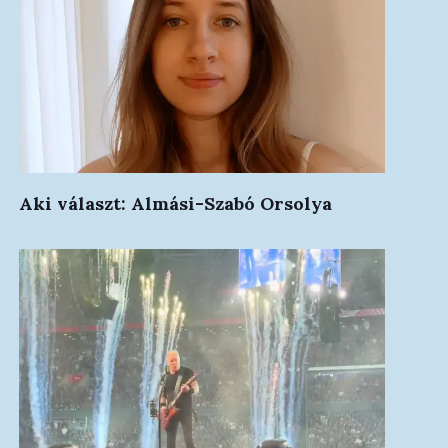
Aki választ: Almási-Szabó Orsolya