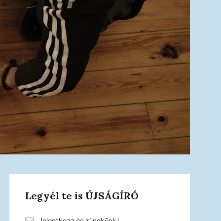
Legyél te is ÚJSÁGÍRÓ
Jelentkezz és írj nekünk!