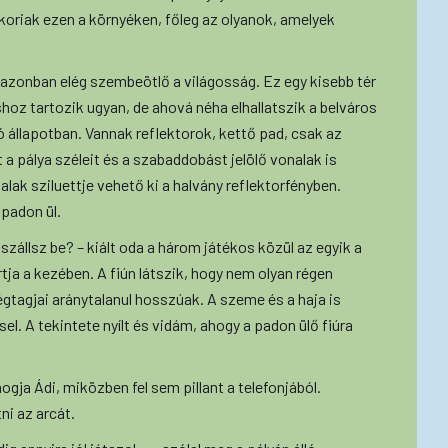
oriak ezen a környéken, főleg az olyanok, amelyek
 azonban elég szembeötlő a világosság. Ez egy kisebb tér
hoz tartozik ugyan, de ahová néha elhallatszik a belváros
ó állapotban. Vannak reflektorok, kettő pad, csak az
t a pálya széleit és a szabaddobást jelölő vonalak is
alak sziluettje vehető ki a halvány reflektorfényben.
 padon ül.
szállsz be? – kiált oda a három játékos közül az egyik a
rtja a kezében. A fiún látszik, hogy nem olyan régen
égtagjai aránytalanul hosszúak. A szeme és a haja is
sel. A tekintete nyílt és vidám, ahogy a padon ülő fiúra
gja Ádi, miközben fel sem pillant a telefonjából.
ni az arcát.