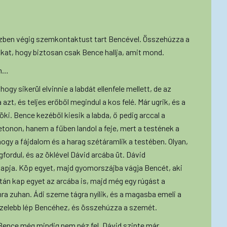
özben végig szemkontaktust tart Bencével. Összehúzza a
akat, hogy biztosan csak Bence hallja, amit mond.
am…
hogy sikerül elvinnie a labdát ellenfele mellett, de az
zt, és teljes erőből megindul a kos felé. Már ugrik, és a
öki. Bence kezéből kiesik a labda, ő pedig arccal a
tonon, hanem a fűben landol a feje, mert a testének a
 ahogy a fájdalom és a harag szétáramlik a testében. Olyan,
gfordul, és az öklével Dávid arcába üt. Dávid
kapja. Köp egyet, majd gyomorszájba vágja Bencét, aki
tán kap egyet az arcába is, majd még egy rúgást a
a zuhan. Ádi szeme tágra nyílik, és a magasba emeli a
d közelebb lép Bencéhez, és összehúzza a szemét.
Bence még mindig nem néz fel. Dávid szinte már