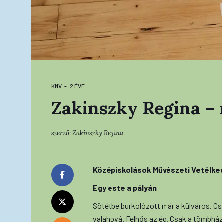
KMV
2 ÉVE
Zakinszky Regina – 
szerző:
Zakinszky Regina
Középiskolások Művészeti Vetélkedő
Egy este a pályán
Sötétbe burkolózott már a külváros. Csil
valahová. Felhős az ég. Csak a tömbház