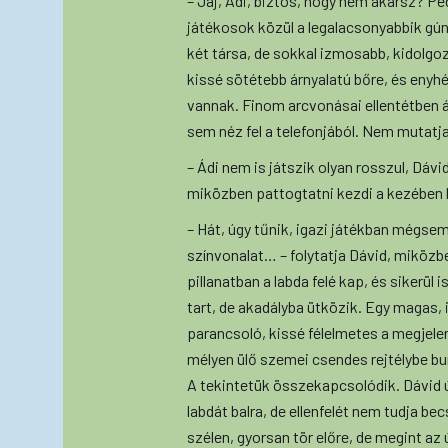
– Jaj, Ádi, biztos, hogy nem akarsz? Ped
játékosok közül a legalacsonyabbik gún
két társa, de sokkal izmosabb, kidolgoz
kissé sötétebb árnyalatú bőre, és enyh
vannak. Finom arcvonásai ellentétben áll
sem néz fel a telefonjából. Nem mutatja
– Ádi nem is játszik olyan rosszul, Dáv
miközben pattogtatni kezdi a kezében l
– Hát, úgy tűnik, igazi játékban mégsem
színvonalat… – folytatja Dávid, miközben
pillanatban a labda felé kap, és sikerül 
tart, de akadályba ütközik. Egy magas, iz
parancsoló, kissé félelmetes a megjele
mélyen ülő szemei csendes rejtélybe bu
A tekintetük összekapcsolódik. Dávid 
labdát balra, de ellenfelét nem tudja bec
szélen, gyorsan tör előre, de megint az