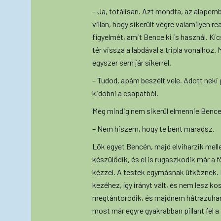
– Ja, totálisan. Azt mondta, az alapem
villan, hogy sikerült végre valamilyen re
figyelmét, amit Bence ki is használ. Ki
tér vissza a labdával a tripla vonalhoz.
egyszer sem jár sikerrel.
– Tudod, apám beszélt vele. Adott neki 
kidobni a csapatból.
Még mindig nem sikerül elmennie Bence 
– Nem hiszem, hogy te bent maradsz.
Lök egyet Bencén, majd elviharzik mellet
készülődik, és el is rugaszkodik már a fö
kézzel. A testek egymásnak ütköznek. D
kezéhez, így irányt vált, és nem lesz k
megtántorodik, és majdnem hátrazuhan.
most már egyre gyakrabban pillant fel 