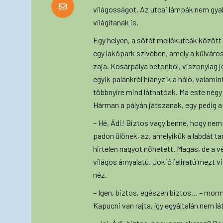
világosságot. Az utcai lámpák nem gyak
világítanak is.
Egy helyen, a sötét mellékutcák között
egy lakópark szívében, amely a külváros
zaja. Kosárpálya betonból, viszonylag j
egyik palánkról hiányzik a háló, valamin
többnyire mind láthatóak. Ma este négy 
Hárman a pályán játszanak, egy pedig a
– Hé, Ádi! Biztos vagy benne, hogy nem 
padon ülőnek, az, amelyikük a labdát ta
hirtelen nagyot nőhetett. Magas, de a v
világos árnyalatú. Jokić feliratú mezt vi
néz.
– Igen, biztos, egészen biztos… – mormo
Kapucni van rajta, így egyáltalán nem lát