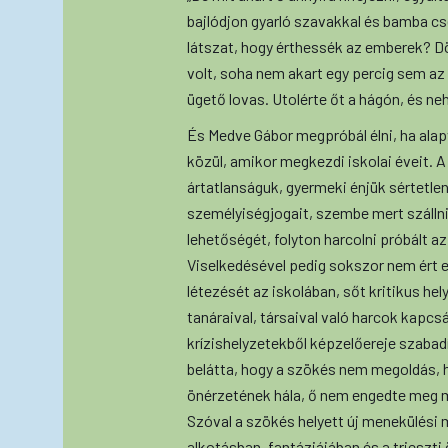
bajlódjon gyarló szavakkal és bamba cs
látszat, hogy érthessék az emberek? 
volt, soha nem akart egy percig sem az 
ügető lovas. Utolérte őt a hágón, és neh
És Medve Gábor megpróbál élni, ha alapv
közül, amikor megkezdi iskolai éveit. A
ártatlanságuk, gyermeki énjük sértetle
személyiségjogait, szembe mert szállni
lehetőségét, folyton harcolni próbált a
Viselkedésével pedig sokszor nem ért e
létezését az iskolában, sőt kritikus h
tanáraival, társaival való harcok kapcs
krízishelyzetekből képzelőereje szabadíto
belátta, hogy a szökés nem megoldás, h
önérzetének hála, ő nem engedte meg ma
Szóval a szökés helyett új menekülési
alkotásban, fantáziájában és a trieszt