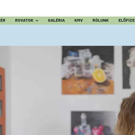
ZÉR
ROVATOK
GALÉRIA
KMV
RÓLUNK
ELŐFIZ