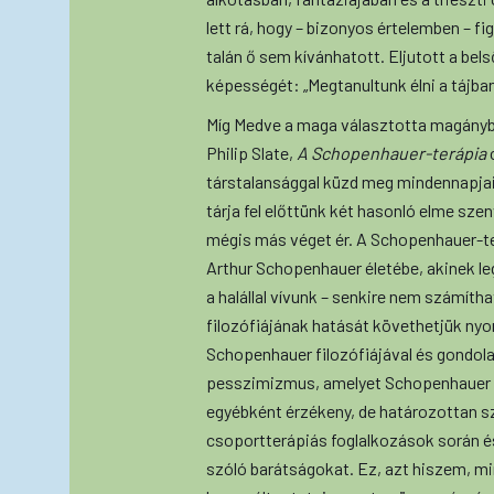
lett rá, hogy – bizonyos értelemben – fi
talán ő sem kívánhatott. Eljutott a bels
képességét: „Megtanultunk élni a tájba
Míg Medve a maga választotta magányban
Philip Slate,
A Schopenhauer-terápia
c
társtalansággal küzd meg mindennapjai
tárja fel előttünk két hasonló elme sze
mégis más véget ér. A Schopenhauer-ter
Arthur Schopenhauer életébe, akinek l
a halállal vívunk – senkire nem számíth
filozófiájának hatását követhetjük nyom
Schopenhauer filozófiájával és gondola
pesszimizmus, amelyet Schopenhauer ké
egyébként érzékeny, de határozottan szé
csoportterápiás foglalkozások során és
szóló barátságokat. Ez, azt hiszem, m