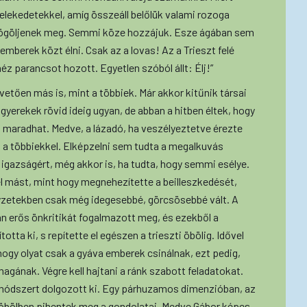
elekedetekkel, amíg összeáll belőlük valami rozoga
Dögöljenek meg. Semmi köze hozzájuk. Esze ágában sem
emberek közt élni. Csak az a lovas! Az a Trieszt felé
éz parancsot hozott. Egyetlen szóból állt: Élj!”
etően más is, mint a többiek. Már akkor kitűnik társai
 gyerekek rövid ideig ugyan, de abban a hitben éltek, hogy
n maradhat. Medve, a lázadó, ha veszélyeztetve érezte
 a többiekkel. Elképzelni sem tudta a megalkuvás
z igazságért, még akkor is, ha tudta, hogy semmi esélye.
l mást, mint hogy megnehezítette a beilleszkedését,
elyzetekben csak még idegesebbé, görcsösebbé vált. A
án erős önkritikát fogalmazott meg, és ezekből a
tta ki, s repítette el egészen a trieszti öbölig. Idővel
ogy olyat csak a gyáva emberek csinálnak, ezt pedig,
gának. Végre kell hajtani a ránk szabott feladatokat.
 módszert dolgozott ki. Egy párhuzamos dimenzióban, az
i öbölben pihentek meg a gondolatai. Medve Gábor képes