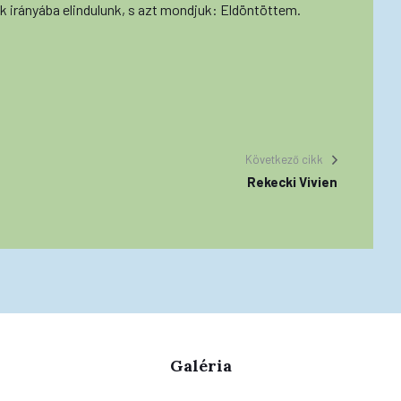
k irányába elindulunk, s azt mondjuk: Eldöntöttem.
.
Következő cikk
Rekecki Vivien
Galéria