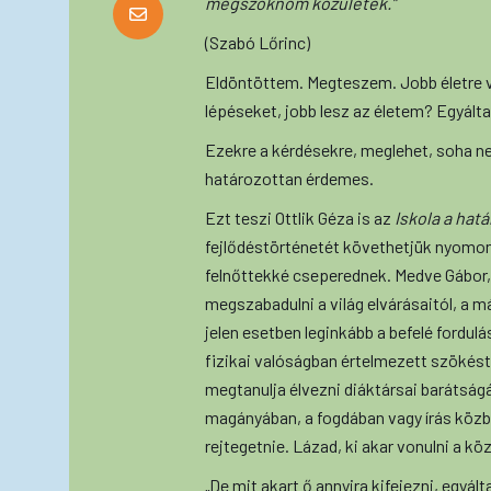
megszöknöm közületek.”
(Szabó Lőrinc)
Eldöntöttem. Megteszem. Jobb életre v
lépéseket, jobb lesz az életem? Egyálta
Ezekre a kérdésekre, meglehet, soha n
határozottan érdemes.
Ezt teszi Ottlik Géza is az
Iskola a hat
fejlődéstörténetét követhetjük nyomon,
felnőttekké cseperednek. Medve Gábor,
megszabadulni a világ elvárásaitól, a
jelen esetben leginkább a befelé fordulás
fizikai valóságban értelmezett szökést 
megtanulja élvezni diáktársai barátságá
magányában, a fogdában vagy írás közbe
rejtegetnie. Lázad, ki akar vonulni a kö
„De mit akart ő annyira kifejezni, egy