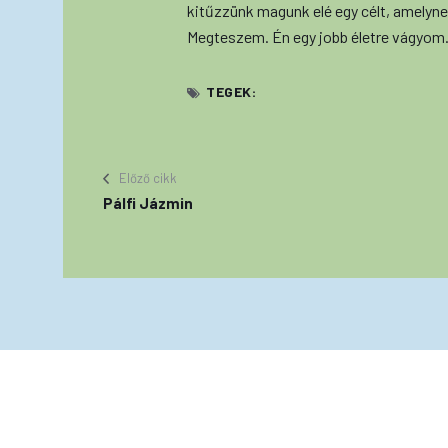
kitűzzünk magunk elé egy célt, amelyne
Megteszem. Én egy jobb életre vágyom
TEGEK:
Előző cikk
Pálfi Jázmin