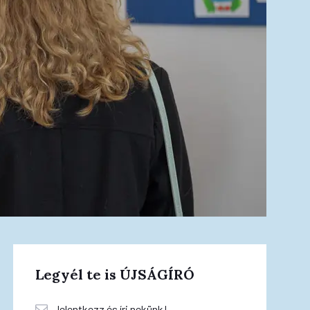
Legyél te is ÚJSÁGÍRÓ
Jelentkezz és írj nekünk!