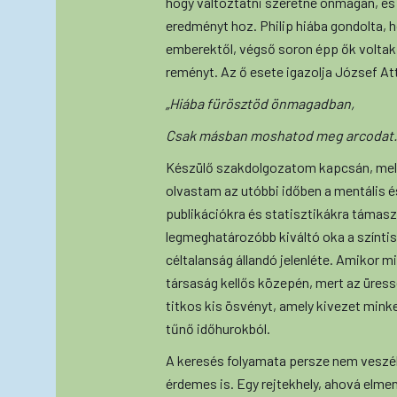
hogy változtatni szeretne önmagán, és 
eredményt hoz. Philip hiába gondolta, h
emberektől, végső soron épp ők volta
reményt. Az ő esete igazolja József Att
„Hiába fürösztöd önmagadban,
Csak másban moshatod meg arcodat.
Készülő szakdolgozatom kapcsán, mely
olvastam az utóbbi időben a mentális é
publikációkra és statisztikákra támasz
legmeghatározóbb kiváltó oka a színtis
céltalanság állandó jelenléte. Amikor 
társaság kellős közepén, mert az üressé
titkos kis ösvényt, amely kivezet minke
tűnő időhurokból.
A keresés folyamata persze nem veszé
érdemes is. Egy rejtekhely, ahová elmen