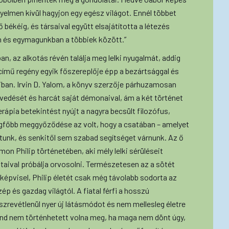
gyelmen kívül hagyjon egy egész világot. Ennél többet
ő békéig, és társaival együtt elsajátította a létezés
n és egymagunkban a többiek között.”
, az alkotás révén találja meg lelki nyugalmát, addig
ímű regény egyik főszereplője épp a bezártsággal és
ban. Irvin D. Yalom, a könyv szerzője párhuzamosan
nvedését és harcát saját démonaival, ám a két történet
ápia betekintést nyújt a nagyra becsült filozófus,
egfőbb meggyőződése az volt, hogy a csatában – amelyet
atunk, és senkitől sem szabad segítséget várnunk. Az ő
on Philip történetében, aki mély lelki sérüléseit
taival próbálja orvosolni. Természetesen az a sötét
pvisel, Philip életét csak még távolabb sodorta az
p és gazdag világtól. A fiatal férfi a hosszú
zrevétlenül nyer új látásmódot és nem mellesleg életre
ind nem történhetett volna meg, ha maga nem dönt úgy,