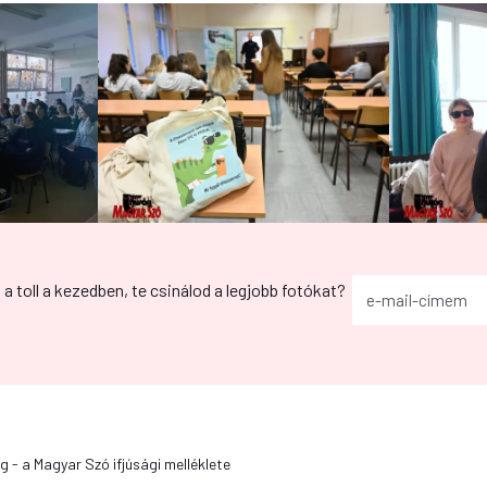
g a toll a kezedben, te csinálod a legjobb fotókat?
g - a Magyar Szó ifjúsági melléklete