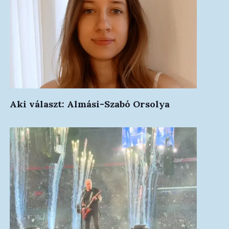
Aki választ: Almási-Szabó Orsolya