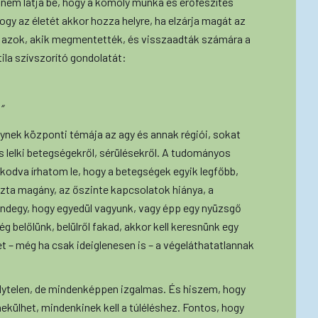
nem látja be, hogy a komoly munka és erőfeszítés
ogy az életét akkor hozza helyre, ha elzárja magát az
k azok, akik megmentették, és visszaadták számára a
ila szívszorító gondolatát:
”
nek központi témája az agy és annak régiói, sokat
s lelki betegségekről, sérülésekről. A tudományos
kodva írhatom le, hogy a betegségek egyik legfőbb,
zta magány, az őszinte kapcsolatok hiánya, a
mindegy, hogy egyedül vagyunk, vagy épp egy nyüzsgő
g belőlünk, belülről fakad, akkor kell keresnünk egy
t – még ha csak ideiglenesen is – a végeláthatatlannak
lytelen, de mindenképpen izgalmas. És hiszem, hogy
ekülhet, mindenkinek kell a túléléshez. Fontos, hogy