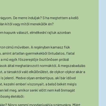
ágyom. De merre induljak? S ha megtettem a kellő
lán kitől vagy mitől menekülök én?
em kapunk választ, elmélkedni rajtuk azonban
áron
című művében. A regényben kamasz fiúk
 amint ártatlan gyermekekből öntudatos, fiatal
 a mű egyik főszereplője ösztönösen próbál
 mások által meghatározott normáktól. A megszabadulás
t, a társaktól való elkülönülést, de olykor-olykor akár a
is jelenti. Medve olyan embertípus, aki bár idővel
t, kezelni emberi viszonyait, a belső békét mégis
n leli meg, amikor senki előtt nem kell önmagát
zösség életéből:
általán? Nincs semmi mondanivalója számunkra. Miért