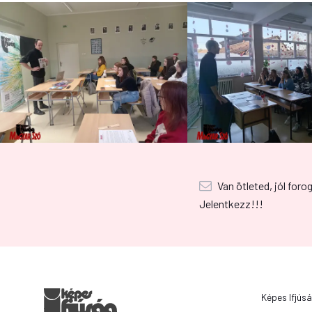
Van ötleted, jól foro
Jelentkezz!!!
Képes Ifjúsá