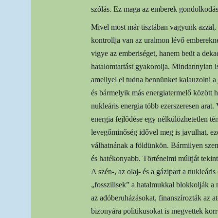
szólás. Ez maga az emberek gondolkodásán
Mivel most már tisztában vagyunk azzal,
kontrollja van az uralmon lévő emberekne
vigye az emberiséget, hanem beüt a dekad
hatalomtartást gyakorolja. Mindannyian is
amellyel el tudna bennünket kalauzolni a
és bármelyik más energiatermelő között h
nukleáris energia több ezerszeresen arat.
energia fejlődése egy nélkülözhetetlen t
levegőminőség idővel meg is javulhat, e
válhatnának a földünkön. Bármilyen szem
és hatékonyabb. Történelmi múltját tekintv
A szén-, az olaj- és a gázipart a nukleári
„fosszilisek” a hatalmukkal blokkolják a
az adóberuházásokat, finanszírozták az a
bizonyára politikusokat is megvettek korr