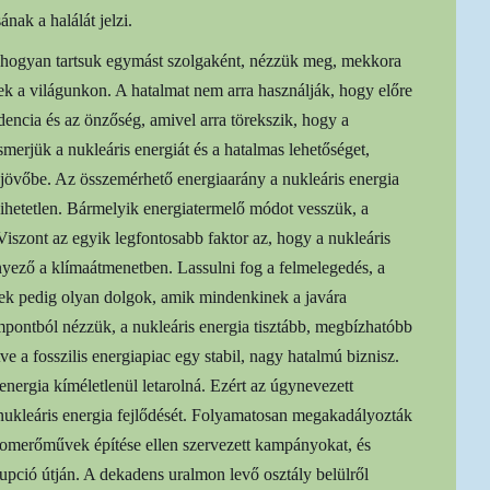
ak a halálát jelzi.
 hogyan tartsuk egymást szolgaként, nézzük meg, mekkora
k a világunkon. A hatalmat nem arra használják, hogy előre
encia és az önzőség, amivel arra törekszik, hogy a
merjük a nukleáris energiát és a hatalmas lehetőséget,
 jövőbe. Az összemérhető energiaarány a nukleáris energia
ihetetlen. Bármelyik energiatermelő módot vesszük, a
 Viszont az egyik legfontosabb faktor az, hogy a nukleáris
ényező a klímaátmenetben. Lassulni fog a felmelegedés, a
zek pedig olyan dolgok, amik mindenkinek a javára
pontból nézzük, a nukleáris energia tisztább, megbízhatóbb
e a fosszilis energiapiac egy stabil, nagy hatalmú biznisz.
s energia kíméletlenül letarolná. Ezért az úgynevezett
 nukleáris energia fejlődését. Folyamatosan megakadályozták
tomerőművek építése ellen szervezett kampányokat, és
upció útján. A dekadens uralmon levő osztály belülről