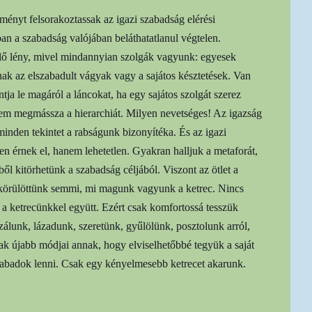
ényt felsorakoztassak az igazi szabadság elérési
n a szabadság valójában beláthatatlanul végtelen.
élő lény, mivel mindannyian szolgák vagyunk: egyesek
ak az elszabadult vágyak vagy a sajátos késztetések. Van
ántja le magáról a láncokat, ha egy sajátos szolgát szerez
em megmássza a hierarchiát. Milyen nevetséges! Az igazság
minden tekintet a rabságunk bizonyítéka. És az igazi
n érnek el, hanem lehetetlen. Gyakran halljuk a metaforát,
l kitörhetünk a szabadság céljából. Viszont az ötlet a
s körülöttünk semmi, mi magunk vagyunk a ketrec. Nincs
 a ketrecünkkel együtt. Ezért csak komfortossá tesszük
álunk, lázadunk, szeretünk, gyűlölünk, posztolunk arról,
 újabb módjai annak, hogy elviselhetőbbé tegyük a saját
abadok lenni. Csak egy kényelmesebb ketrecet akarunk.