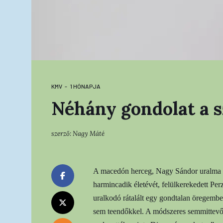
KMV
1 HÓNAPJA
Néhány gondolat a 
szerző:
Nagy Máté
A macedón herceg, Nagy Sándor uralma az e
harmincadik életévét, felülkerekedett Per
uralkodó rátalált egy gondtalan öregember
sem teendőkkel. A módszeres semmittevő 