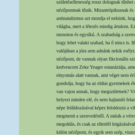
születésellenesség rossz dolognak tűnhet 
nézőpontnak tűnik. Mizantrópikusnak és 
antinatalizmus azt mondja el nekünk, ho
világba, mert a létezés mindig ártalom. E
monoton és egysíkú. A szabadság a szenve
hogy lehet valaki szabad, ha ő nincs is. I
valójában a jóra sem adnánk nekik esély
nézőpont, de vannak olyan fikcionális szi
kedvencem Zeke Yeager eutanáziája, amel
elnyomás alatt vannak, ami véget nem ér
gondolja, hogy ha az eldiai gyermekek éle
van vajon annak, hogy megszületnek? Visz
helyezi minden elé, és nem hajlandó felad
népe feláldozásával képes feloldozni a vil
megmenti a szenvedéstől. A másik a véres
megoldás, és csak az ellenfél leigázásával
külön nézőpont, és egyik sem szép, viszont