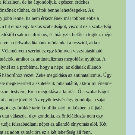
a felszínen, de ha átgondoljuk, egészen érdekes
önzőnek tűnhet, de látok benne lehetőségeket. Az
gy jobb lenne, ha nem érkeznének már többen ebbe a
z a hit elhoz egy biztos szabadságot, viszont ez a szabadság
déstől csak metaforikus, és hiányzik belőle a logika: mégis
lletve ha felszabadítanánk utódainkat a rossztól, akkor
t. Véleményem szerint ez egy könnyen visszautasítható
tuációk, amikor az antinatalizmus megoldást nyújthat. A
ynél az a probléma, hogy a népe, az eldiaiak állandó
ő háborúhoz vezet. Zeke megoldása az antinatalizmus. Úgy
te megkeserített a születésük pillanatától, akkor mi értelme
ont testvére, Eren megoldása a fajirtás. Ő a szabadságot
ni a népe jövőjét. Az egyik testvér úgy gondolja, a saját
ágot egy örökké tartó konfliktustól, miközben a fajtáját
 utat választja, úgy gondolja, az önfeláldozás nem egy
 tudja felszabadítani népét az állandó elnyomás alól. Két
 az adott szituációra ez a két lehetőség áll fenn.