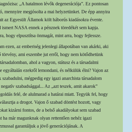
 diagnózisa: „A hatalmon lévők degenerációja”. Ez pontosan
, mennyire megjósolta a mai helyzetünket. De épp annyira
it az Egyesült Államok költ háborús kiadásokra évente.
tal ismert NASA ennek a pénznek töredékét sem kapja.
a, hogy elpusztítsa önmagát, mint arra, hogy fejlessze.
 ezen, az emberiség jelenlegi állapotában van akárki, aki
ő törvény, ami eszembe jut erről, hogy nem kötődhetünk
társadalomban, ahol a vagyon, státusz és a társadalmi
e egyáltalán ezekről lemondani, és nélkülük élni? Vajon az
k szabadulni, mégpedig egy igazi anarchista társadalom
negatív szabadsággal... Az „azt teszek, amit akarok”
ldás felé, de alulmarad a határai miatt. Tegyük fel, hogy
álasztja a drogot. Vajon ő szabad döntést hozott, vagy
okat kizárni fontos, de a belső akadályokat sem szabad
int ha már magunknak olyan rettentően nehéz igazi
izmussal garantáljuk a jövő generációjának. A