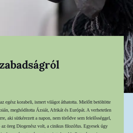
szabadságról
gész korabeli, ismert világot áthatotta. Mielőtt betöltötte
zsián, meghódította Ázsiát, Afrikát és Európát. A verhetetlen
re, aki sütkérezett a napon, nem törődve sem felelősséggel,
az öreg Diogenész volt, a cinikus filozófus. Egyesek úgy