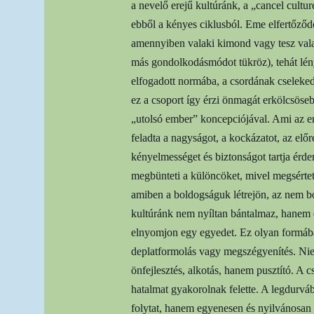
a nevelő erejű kultúránk, a „cancel cultur
ebből a kényes ciklusból. Eme elfertőződ
amennyiben valaki kimond vagy tesz vala
más gondolkodásmódot tükröz), tehát lénye
elfogadott normába, a csordának cseleked
ez a csoport így érzi önmagát erkölcsöse
„utolsó ember” koncepciójával. Ami az em
feladta a nagyságot, a kockázatot, az előr
kényelmességet és biztonságot tartja érd
megbünteti a különcöket, mivel megsértett
amiben a boldogságuk létrejön, az nem 
kultúránk nem nyíltan bántalmaz, hanem
elnyomjon egy egyedet. Ez olyan formába
deplatformolás vagy megszégyenítés. Nie
önfejlesztés, alkotás, hanem pusztító. A c
hatalmat gyakorolnak felette. A legdurvá
folytat, hanem egyenesen és nyilvánosan