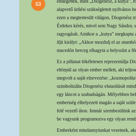
emlegették, mint „Diogenész, a kutya”, mi
alapvető ürítési szükségleteit nyilvános
ezen a megtestesült világon, Diogenész m
Érdekes kérés, mivel sem Nagy Sándor, 
ragyogását. Amikor a „kutya” megkapta a k
ifjú királyt: „Akkor mozdulj el az utambó
macedón herceg elhagyta a helyszínt a fil
Ez a pillanat tökéletesen reprezentálja D
eltörpül az olyan ember mellett, aki telj
megvolt a saját elnevezése: „kozmopolita”
szimbolizálta Diogenész elutasítását min
egy láncot a szabadságán. Mélyebben bel
emberiség elhelyezett magán a saját szül
felé vezető úton. Immár szembesülünk a
be vagyunk programozva egy olyan rendsze
Emberként mindannyiunkat vezetnek, aká