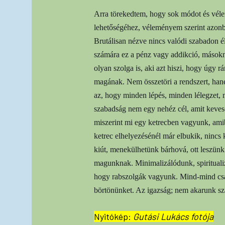
Arra törekedtem, hogy sok módot és vélem
lehetőségéhez, véleményem szerint azonba
Brutálisan nézve nincs valódi szabadon 
számára ez a pénz vagy addikció, másokn
olyan szolga is, aki azt hiszi, hogy úgy r
magának. Nem összetöri a rendszert, han
az, hogy minden lépés, minden lélegzet, 
szabadság nem egy nehéz cél, amit kevese
miszerint mi egy ketrecben vagyunk, amibő
ketrec elhelyezésénél már elbukik, ninc
kiút, menekülhetünk bárhová, ott leszünk
magunknak. Minimalizálódunk, spiritualiz
hogy rabszolgák vagyunk. Mind-mind csak
börtönünket. Az igazság; nem akarunk sz
Nyitókép:
Gutási Lukács fotója