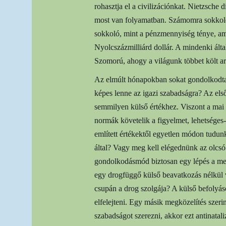
rohasztja el a civilizációnkat. Nietzsche
most van folyamatban. Számomra sokkoló
sokkoló, mint a pénzmennyiség ténye, am
Nyolcszázmilliárd dollár. A mindenki ál
Szomorú, ahogy a világunk többet költ arr
Az elmúlt hónapokban sokat gondolkodtam
képes lenne az igazi szabadságra? Az els
semmilyen külső értékhez. Viszont a mai 
normák követelik a figyelmet, lehetséges-
említett értékektől egyetlen módon tudun
által? Vagy meg kell elégednünk az olcsó 
gondolkodásmód biztosan egy lépés a mego
egy drogfüggő külső beavatkozás nélkül v
csupán a drog szolgája? A külső befolyás
elfelejteni. Egy másik megközelítés szer
szabadságot szerezni, akkor ezt antinatal