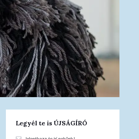
Legyél te is ÚJSÁGÍRÓ
Jelentkezz és írj nekünk!