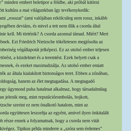
e” minden embert beletipor a földbe, aki próbál kitörni
ött kultúra a mai világunkban így tevékenykedik:
mi „rosszat” (ami valójában erkölcsileg nem rossz, inkább
gében deviáns, és mivel a tett nem illik a csorda által
nie kell. Mi történik? A csorda azonnal támad. Miért? Mert
bbnek. Ezt Friedrich Nietzsche tökéletesen megjósolta az
beriség végállapotát jelképezi. Ez az utolsó ember teljesen
etörést, a küzdelmet és a teremtést. Ezek helyett csak a
emesnek, és ezeket maximalizálja. Az utolsó ember emiatt
ék az általa kialakított biztonságos teret. Ebben a zónában,
boldogság, hanem az élet megtagadása. A megtagadó
 egy úgymond puha hatalmat alkalmaz, hogy társadalmilag
n jelenik meg, mint reputációrombolás, bojkott,
tzsche szerint ez nem önalkotó hatalom, mint az
sorda együttesen leszorítja az egyént, amivel ilyen önkitalált
bb része ennek a folyamatnak, hogy a csorda nem vitát
 kivégez. Tipikus példa minderre a „szóra sem érdemes”