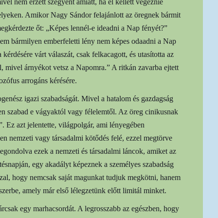
vel nem érzett szégyent amiatt, ha el kellett végeznie
 helyeken. Amikor Nagy Sándor felajánlott az öregnek bármit
egkérdezte őt: „Képes lennél-e ideadni a Nap fényét?”
sem bármilyen emberfeletti lény nem képes odaadni a Nap
érdésére várt válaszát, csak felkacagott, és utasította az
l, mivel árnyékot vetsz a Napomra.” A ritkán zavarba ejtett
ozófus arrogáns kérésére.
iogenész igazi szabadságát. Mivel a hatalom és gazdagság
esen szabad e vágyaktól vagy félelemtől. Az öreg cinikusnak
. Ez azt jelentette, világpolgár, ami lényegében
den nemzeti vagy társadalmi kötődés felé, ezzel megtörve
egondolva ezek a nemzeti és társadalmi láncok, amiket az
etésnapján, egy akadályt képeznek a személyes szabadság
zzal, hogy nemcsak saját magunkat tudjuk megkötni, hanem
rbe, amely már első lélegzetünk előtt limitál minket.
rcsak egy marhacsordát. A legrosszabb az egészben, hogy