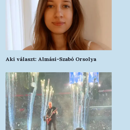
Aki választ: Almási-Szabó Orsolya