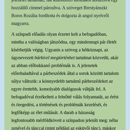
hozzáillő címmel párosítva. A szöveget Brestyánszki
Boros Rozália fordította és dolgozta át angol nyelvről
magyarra.
A színpadi előadás olyan érzetet kelt a befogadóban,
mintha a valóságban játszódna, egy mindennapi pár életét
kísérhetjük végig. Ugyanis a szöveg a hétköznapi, az
úgynevezett
bárkivel megtörténhet
tartalmat közvetíti, akár
az abban előbukkanó problémák is. A jelenetek
előrehaladtával a párbeszédek által a sorok közötti tartalom
súlya változik: a könnyedebb tartalmú párbeszédeket az
egyre érettebb, komolyabb dialógusok váltják fel. A
befogadóval érzékelteti a felnőtté válás folyamatát, az érést
és öregedést, a történések és problémák kezelését, és
legfőképp az élet múlását. A darab a házasság
legfontosabb mérföldköveit a színpadon jeleníti meg: néha
zenével és tánccal (mint például az esküvői tánc), máskor