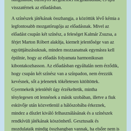
visszatérnek az előadásban.
A színészek játékának összhangja, a közöttük lévő kémia a
legfontosabb mozgatórugója az előadásnak. Mivel az
előadást csupán két színész, a feleséget Kalmár Zsuzsa, a
férjet Marton Róbert alakítja, kiemelt jelentősége van az
együttjátszásuknak, minden mozzanatnak egymásra kell
épülnie, hogy az előadás folyamata harmonikusan
kibontakozhasson. Az előadásban egyáltalán nem érződik,
hogy csupán két színész van a színpadon, nem érezzük
kevésnek, sőt a jelenetek tökéletesen kitöltöttek.
Gyermekeik jelenlétét úgy érzékeltetik, mintha
ténylegesen ott lennének a másik szobában, illetve a fiuk
esküvője után közvetlenül a hálószobába érkeznek,
mindez a díszlet kiváló felhasználásának és a színészek
rendkívüli játékának köszönhető. Gesztusaik és
mozdulataik mindig összhangban vannak, ha elsőre nem is