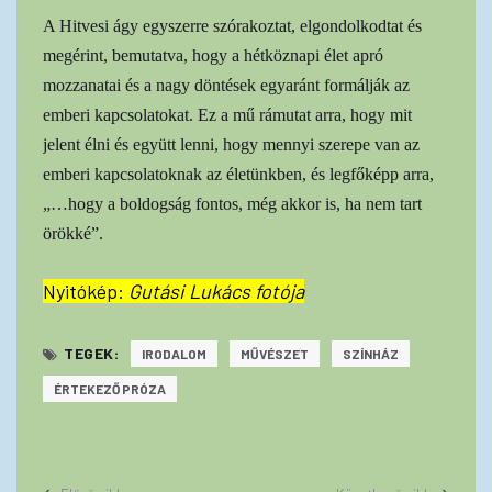
A Hitvesi ágy egyszerre szórakoztat, elgondolkodtat és
megérint, bemutatva, hogy a hétköznapi élet apró
mozzanatai és a nagy döntések egyaránt formálják az
emberi kapcsolatokat. Ez a mű rámutat arra, hogy mit
jelent élni és együtt lenni, hogy mennyi szerepe van az
emberi kapcsolatoknak az életünkben, és legfőképp arra,
„…hogy a boldogság fontos, még akkor is, ha nem tart
örökké”.
Nyitókép:
Gutási Lukács fotója
TEGEK:
IRODALOM
MŰVÉSZET
SZÍNHÁZ
ÉRTEKEZŐ PRÓZA