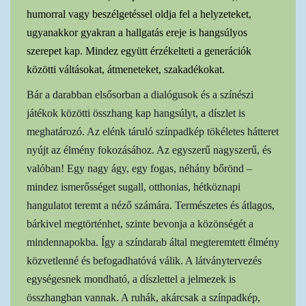
humorral vagy beszélgetéssel oldja fel a helyzeteket,
ugyanakkor gyakran a hallgatás ereje is hangsúlyos
szerepet kap. Mindez együtt érzékelteti a generációk
közötti váltásokat, átmeneteket, szakadékokat.
Bár a darabban elsősorban a dialógusok és a színészi
játékok közötti összhang kap hangsúlyt, a díszlet is
meghatározó. Az elénk táruló színpadkép tökéletes hátteret
nyújt az élmény fokozásához. Az egyszerű nagyszerű, és
valóban! Egy nagy ágy, egy fogas, néhány bőrönd –
mindez ismerősséget sugall, otthonias, hétköznapi
hangulatot teremt a néző számára. Természetes és átlagos,
bárkivel megtörténhet, szinte bevonja a közönségét a
mindennapokba. Így a színdarab által megteremtett élmény
közvetlenné és befogadhatóvá válik. A látványtervezés
egységesnek mondható, a díszlettel a jelmezek is
összhangban vannak. A ruhák, akárcsak a színpadkép,