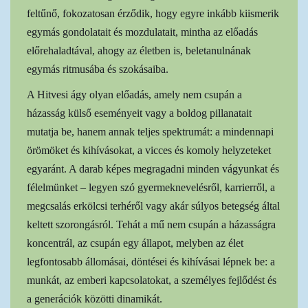
feltűnő, fokozatosan érződik, hogy egyre inkább kiismerik
egymás gondolatait és mozdulatait, mintha az előadás
előrehaladtával, ahogy az életben is, beletanulnának
egymás ritmusába és szokásaiba.
A Hitvesi ágy olyan előadás, amely nem csupán a
házasság külső eseményeit vagy a boldog pillanatait
mutatja be, hanem annak teljes spektrumát: a mindennapi
örömöket és kihívásokat, a vicces és komoly helyzeteket
egyaránt. A darab képes megragadni minden vágyunkat és
félelmünket – legyen szó gyermeknevelésről, karrierről, a
megcsalás erkölcsi terhéről vagy akár súlyos betegség által
keltett szorongásról. Tehát a mű nem csupán a házasságra
koncentrál, az csupán egy állapot, melyben az élet
legfontosabb állomásai, döntései és kihívásai lépnek be: a
munkát, az emberi kapcsolatokat, a személyes fejlődést és
a generációk közötti dinamikát.