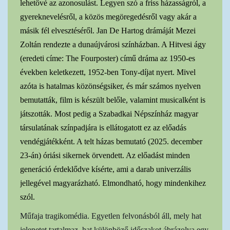
lehetővé az azonosulást. Legyen szó a friss házasságról, a
gyereknevelésről, a közös megöregedésről vagy akár a
másik fél elvesztéséről. Jan De Hartog drámáját Mezei
Zoltán rendezte a dunaújvárosi színházban. A Hitvesi ágy
(eredeti címe: The Fourposter) című dráma az 1950-es
években keletkezett, 1952-ben Tony-díjat nyert. Mivel
azóta is hatalmas közönségsiker, és már számos nyelven
bemutatták, film is készült belőle, valamint musicalként is
játszották. Most pedig a Szabadkai Népszínház magyar
társulatának színpadjára is ellátogatott ez az előadás
vendégjátékként. A telt házas bemutató (2025. december
23-án) óriási sikernek örvendett. Az előadást minden
generáció érdeklődve kísérte, ami a darab univerzális
jellegével magyarázható. Elmondható, hogy mindenkihez
szól.
Műfaja tragikomédia. Egyetlen felvonásból áll, mely hat
jelenetet tartalmaz, hat különböző időszakot ábrázolva egy