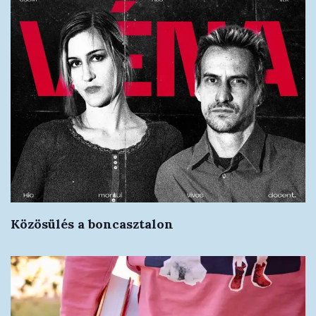
Közösülés a boncasztalon