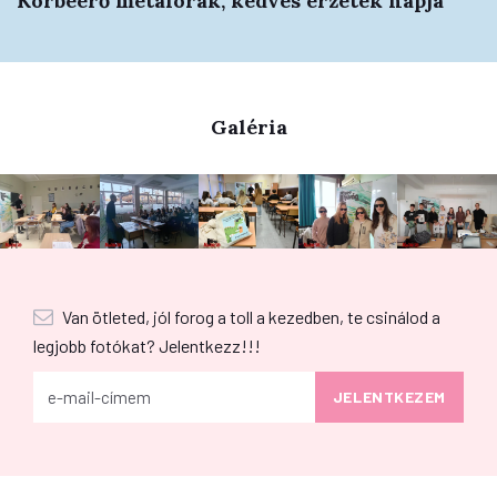
Körbeérő metaforák, kedves érzetek napja
Galéria
Van ötleted, jól forog a toll a kezedben, te csinálod a
legjobb fotókat? Jelentkezz!!!