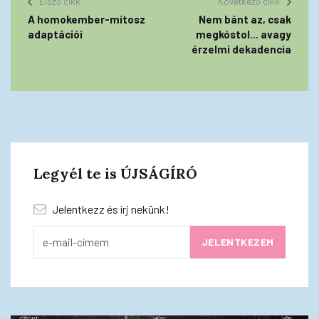
Előző cikk
Következő cikk
A homokember-mítosz
Nem bánt az, csak
adaptációi
megkóstol... avagy
érzelmi dekadencia
Legyél te is ÚJSÁGÍRÓ
Jelentkezz és írj nekünk!