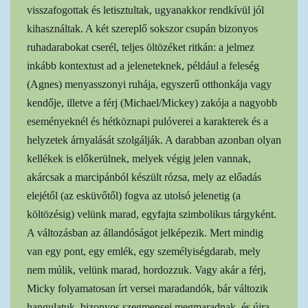
visszafogottak és letisztultak, ugyanakkor rendkívül jól
kihasználtak. A két szereplő sokszor csupán bizonyos
ruhadarabokat cserél, teljes öltözéket ritkán: a jelmez
inkább kontextust ad a jeleneteknek, például a feleség
(Agnes) menyasszonyi ruhája, egyszerű otthonkája vagy
kendője, illetve a férj (Michael/Mickey) zakója a nagyobb
eseményeknél és hétköznapi pulóverei a karakterek és a
helyzetek árnyalását szolgálják. A darabban azonban olyan
kellékek is előkerülnek, melyek végig jelen vannak,
akárcsak a marcipánból készült rózsa, mely az előadás
elejétől (az esküvőtől) fogva az utolsó jelenetig (a
költözésig) velünk marad, egyfajta szimbolikus tárgyként.
A változásban az állandóságot jelképezik. Mert mindig
van egy pont, egy emlék, egy személyiségdarab, mely
nem múlik, velünk marad, hordozzuk. Vagy akár a férj,
Micky folyamatosan írt versei maradandók, bár változik
hangulatuk, bizonyos szegmensei megmaradnak, és újra