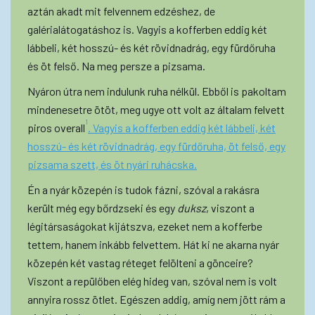
aztán akadt mit felvennem edzéshez, de
galérialátogatáshoz is. Vagyis a kofferben eddig két
lábbeli, két hosszú- és két rövidnadrág, egy fürdőruha
és öt felső. Na meg persze a pizsama.
Nyáron útra nem indulunk ruha nélkül. Ebből is pakoltam
mindenesetre ötöt, meg ugye ott volt az általam felvett
1
piros overall
. Vagyis a kofferben eddig két lábbeli, két
hosszú- és két rövidnadrág, egy fürdőruha, öt felső, egy
pizsama szett, és öt nyári ruhácska.
Én a nyár közepén is tudok fázni, szóval a rakásra
került még egy bőrdzseki és egy
duksz
, viszont a
légitársaságokat kijátszva, ezeket nem a kofferbe
tettem, hanem inkább felvettem. Hát ki ne akarna nyár
közepén két vastag réteget felölteni a gönceire?
Viszont a repülőben elég hideg van, szóval nem is volt
annyira rossz ötlet. Egészen addig, amíg nem jött rám a