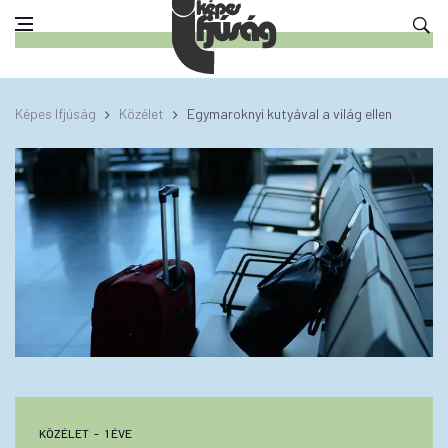
Képes Ifjúság
Közélet
Egymaroknyi kutyával a világ ellen
KÖZÉLET
1 ÉVE