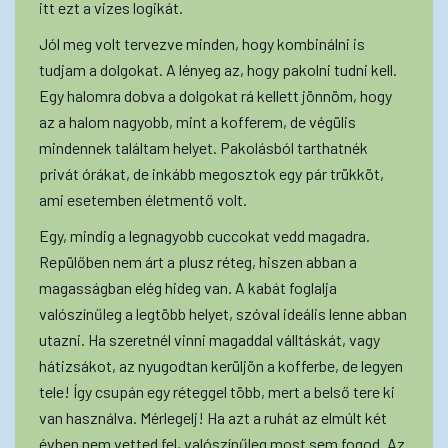
itt ezt a vizes logikát.
Jól meg volt tervezve minden, hogy kombinálni is
tudjam a dolgokat. A lényeg az, hogy pakolni tudni kell.
Egy halomra dobva a dolgokat rá kellett jönnöm, hogy
az a halom nagyobb, mint a kofferem, de végülis
mindennek találtam helyet. Pakolásból tarthatnék
privát órákat, de inkább megosztok egy pár trükköt,
ami esetemben életmentő volt.
Egy, mindig a legnagyobb cuccokat vedd magadra.
Repülőben nem árt a plusz réteg, hiszen abban a
magasságban elég hideg van. A kabát foglalja
valószínűleg a legtöbb helyet, szóval ideális lenne abban
utazni. Ha szeretnél vinni magaddal válltáskát, vagy
hátizsákot, az nyugodtan kerüljön a kofferbe, de legyen
tele! Így csupán egy réteggel több, mert a belső tere ki
van használva. Mérlegelj! Ha azt a ruhát az elmúlt két
évben nem vetted fel, valószínűleg most sem fogod. Az