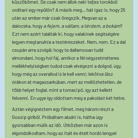
küszöbömet. De csak nem állok neki teljes torokból
ordítani egy repülőn? A másik meg... hát igaz is, hogy 25
után az ember már csak öregszik. Megvan az a
dalocska, hogy
a fejem, a vállam, a térdem, a bokám
?
Ezt nem azért találták ki, hogy valakinek segítségére
legyen megtanulnia a testéreszeket. Nem, nem. Ez a dal
csupán arra szolgál, hogy te dallamosan tudd
elmondani, hogy hol fáj, amikor a fél négyzetméteres
mellékhelyiségben tudod csak elvégezni a dolgod, úgy,
hogy még az overallod is le kell venni; lekötve ülsz
órákon át magassarkúban, mert az mellőzhetetlen, de
több helyet foglal, mint a tornacipő, így azt kellett
felvenni. Én ugye így oldottam meg a pakolást két hétre.
Aztán végignéztem egy filmet, meg három részt a
Gossip girlből. Próbáltam aludni is, hátha úgy
gyorsabban múlik az idő. Útközben már azon is
elgondolkodtam, hogy az italt és ételt hordó lengyel