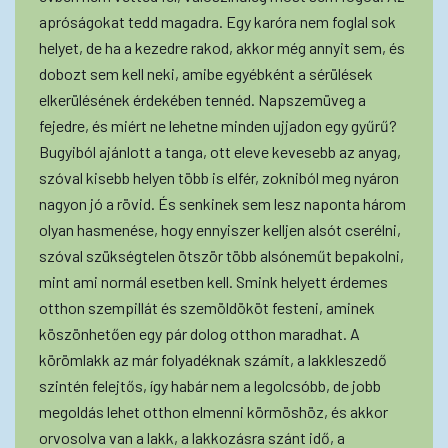
apróságokat tedd magadra. Egy karóra nem foglal sok
helyet, de ha a kezedre rakod, akkor még annyit sem, és
dobozt sem kell neki, amibe egyébként a sérülések
elkerülésének érdekében tennéd. Napszemüveg a
fejedre, és miért ne lehetne minden ujjadon egy gyűrű?
Bugyiból ajánlott a tanga, ott eleve kevesebb az anyag,
szóval kisebb helyen több is elfér, zokniból meg nyáron
nagyon jó a rövid. És senkinek sem lesz naponta három
olyan hasmenése, hogy ennyiszer kelljen alsót cserélni,
szóval szükségtelen ötször több alsóneműt bepakolni,
mint ami normál esetben kell. Smink helyett érdemes
otthon szempillát és szemöldököt festeni, aminek
köszönhetően egy pár dolog otthon maradhat. A
körömlakk az már folyadéknak számít, a lakkleszedő
szintén felejtős, így habár nem a legolcsóbb, de jobb
megoldás lehet otthon elmenni körmöshöz, és akkor
orvosolva van a lakk, a lakkozásra szánt idő, a