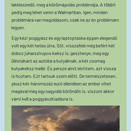
lakkleszedő, meg a körömápolás problémája. A többit
pedig meg lehet venni a Walmartban. Igen, minden
problémára van megoldásom, csak ne az én problémám
legyen.
Egy kézi poggyász és egy laptoptáska éppen elegendő
volt egy két hetes útra. Sőt, visszafelé még befért két
doboz juharszirupos keksz is, gesztenye, meg egy
üléstakaró az autóba a kutyáknak, a két csomag
kutyakeksz mellé. És persze amit elvittem, azt vissza
is hoztam. Ezt tartsuk szem előtt. De természetesen,
plusz két-háromszáz euró ellenében az ember vihet
magával még egy nagyobb bőröndöt is, viszont akkor
várni kell a poggyászkiadásra is.