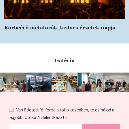
Körbeérő metaforák, kedves érzetek napja
Galéria
Van ötleted, jól forog a toll a kezedben, te csinálod a
legjobb fotókat? Jelentkezz!!!