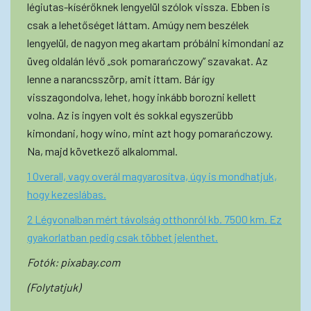
légiutas-kísérőknek lengyelül szólok vissza. Ebben is
csak a lehetőséget láttam. Amúgy nem beszélek
lengyelül, de nagyon meg akartam próbálni kimondani az
üveg oldalán lévő „sok pomarańczowy” szavakat. Az
lenne a narancsszörp, amit ittam. Bár így
visszagondolva, lehet, hogy inkább borozni kellett
volna. Az is ingyen volt és sokkal egyszerűbb
kimondani, hogy wino, mint azt hogy pomarańczowy.
Na, majd következő alkalommal.
1 Overall, vagy overál magyarosítva, úgy is mondhatjuk,
hogy kezeslábas.
2 Légvonalban mért távolság otthonról kb. 7500 km. Ez
gyakorlatban pedig csak többet jelenthet.
Fotók: pixabay.com
(Folytatjuk)