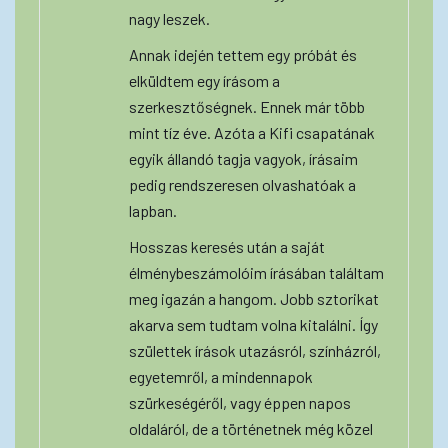
nagy leszek.
Annak idején tettem egy próbát és
elküldtem egy írásom a
szerkesztőségnek. Ennek már több
mint tíz éve. Azóta a Kifi csapatának
egyik állandó tagja vagyok, írásaim
pedig rendszeresen olvashatóak a
lapban.
Hosszas keresés után a saját
élménybeszámolóim írásában találtam
meg igazán a hangom. Jobb sztorikat
akarva sem tudtam volna kitalálni. Így
születtek írások utazásról, színházról,
egyetemről, a mindennapok
szürkeségéről, vagy éppen napos
oldaláról, de a történetnek még közel