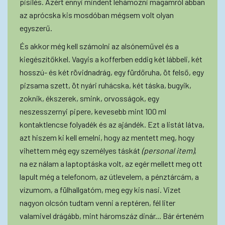
pisilés. Azért ennyi mindent lehámozni magamról abban
az aprócska kis mosdóban mégsem volt olyan
egyszerű.
És akkor még kell számolni az alsóneművel és a
kiegészítőkkel. Vagyis a kofferben eddig két lábbeli, két
hosszú- és két rövidnadrág, egy fürdőruha, öt felső, egy
pizsama szett, öt nyári ruhácska, két táska, bugyik,
zoknik, ékszerek, smink, orvosságok, egy
neszesszernyi pipere, kevesebb mint 100 ml
kontaktlencse folyadék és az ajándék. Ezt a listát látva,
azt hiszem ki kell emelni, hogy az mentett meg, hogy
vihettem még egy személyes táskát
(personal item)
,
na ez nálam a laptoptáska volt, az egér mellett meg ott
lapult még a telefonom, az útlevelem, a pénztárcám, a
vízumom, a fülhallgatóm, meg egy kis nasi. Vizet
nagyon olcsón tudtam venni a reptéren, fél liter
valamivel drágább, mint háromszáz dinár... Bár érteném