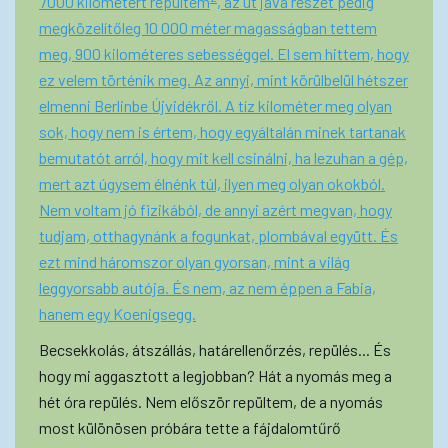
7000 kilométert repültem
, az út java részét pedig
megközelítőleg 10 000 méter magasságban tettem
meg, 900 kilométeres sebességgel. El sem hittem, hogy
ez velem történik meg. Az annyi, mint körülbelül hétszer
elmenni Berlinbe Újvidékről. A tíz kilométer meg olyan
sok, hogy nem is értem, hogy egyáltalán minek tartanak
bemutatót arról, hogy mit kell csinálni, ha lezuhan a gép,
mert azt úgysem élnénk túl, ilyen meg olyan okokból.
Nem voltam jó fizikából, de annyi azért megvan, hogy
tudjam, otthagynánk a fogunkat, plombával együtt. És
ezt mind háromszor olyan gyorsan, mint a világ
leggyorsabb autója. És nem, az nem éppen a Fabia,
hanem egy Koenigsegg.
Becsekkolás, átszállás, határellenőrzés, repülés... És
hogy mi aggasztott a legjobban? Hát a nyomás meg a
hét óra repülés. Nem először repültem, de a nyomás
most különösen próbára tette a fájdalomtűrő