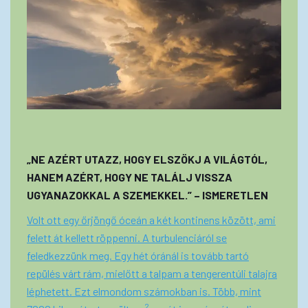
„NE AZÉRT UTAZZ, HOGY ELSZÖKJ A VILÁGTÓL,
HANEM AZÉRT, HOGY NE TALÁLJ VISSZA
UGYANAZOKKAL A SZEMEKKEL.” – ISMERETLEN
Volt ott egy őrjöngő óceán a két kontinens között, ami
felett át kellett röppenni. A turbulenciáról se
feledkezzünk meg. Egy hét óránál is tovább tartó
repülés várt rám, mielőtt a talpam a tengerentúli talajra
léphetett. Ezt elmondom számokban is. Több, mint
2