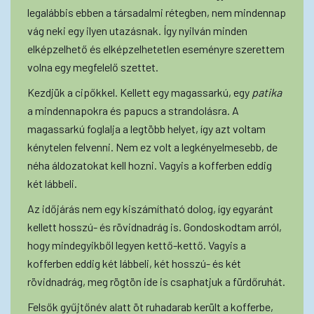
legalábbis ebben a társadalmi rétegben, nem mindennap
vág neki egy ilyen utazásnak. Így nyilván minden
elképzelhető és elképzelhetetlen eseményre szerettem
volna egy megfelelő szettet.
Kezdjük a cipőkkel. Kellett egy magassarkú, egy
patika
a mindennapokra és papucs a strandolásra. A
magassarkú foglalja a legtöbb helyet, így azt voltam
kénytelen felvenni. Nem ez volt a legkényelmesebb, de
néha áldozatokat kell hozni. Vagyis a kofferben eddig
két lábbeli.
Az időjárás nem egy kiszámítható dolog, így egyaránt
kellett hosszú- és rövidnadrág is. Gondoskodtam arról,
hogy mindegyikből legyen kettő-kettő. Vagyis a
kofferben eddig két lábbeli, két hosszú- és két
rövidnadrág, meg rögtön ide is csaphatjuk a fürdőruhát.
Felsők gyűjtőnév alatt öt ruhadarab került a kofferbe,