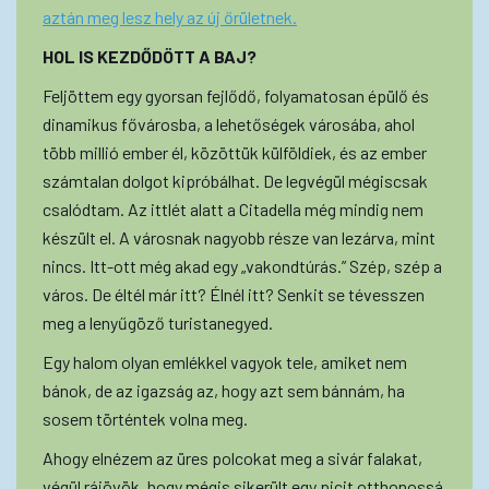
aztán meg lesz hely az új őrületnek.
HOL IS KEZDŐDÖTT A BAJ?
Feljöttem egy gyorsan fejlődő, folyamatosan épülő és
dinamikus fővárosba, a lehetőségek városába, ahol
több millió ember él, közöttük külföldiek, és az ember
számtalan dolgot kipróbálhat. De legvégül mégiscsak
csalódtam. Az ittlét alatt a Citadella még mindig nem
készült el. A városnak nagyobb része van lezárva, mint
nincs. Itt-ott még akad egy „vakondtúrás.” Szép, szép a
város. De éltél már itt? Élnél itt? Senkit se tévesszen
meg a lenyűgöző turistanegyed.
Egy halom olyan emlékkel vagyok tele, amiket nem
bánok, de az igazság az, hogy azt sem bánnám, ha
sosem történtek volna meg.
Ahogy elnézem az üres polcokat meg a sivár falakat,
végül rájövök, hogy mégis sikerült egy picit otthonossá