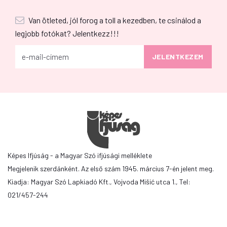
Van ötleted, jól forog a toll a kezedben, te csinálod a
legjobb fotókat? Jelentkezz!!!
Képes Ifjúság - a Magyar Szó ifjúsági melléklete
Megjelenik szerdánként. Az első szám 1945. március 7-én jelent meg.
Kiadja: Magyar Szó Lapkiadó Kft., Vojvoda Mišić utca 1., Tel:
021/457-244