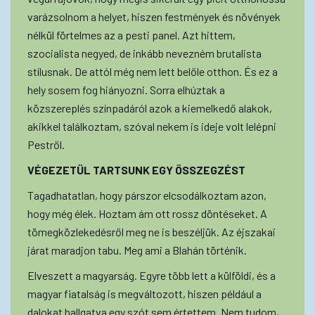
varázsolnom a helyet, hiszen festmények és növények
nélkül förtelmes az a pesti panel. Azt hittem,
szocialista negyed, de inkább nevezném brutalista
stílusnak. De attól még nem lett belőle otthon. És ez a
hely sosem fog hiányozni. Sorra elhúztak a
közszereplés színpadáról azok a kiemelkedő alakok,
akikkel találkoztam, szóval nekem is ideje volt lelépni
Pestről.
VÉGEZETÜL TARTSUNK EGY ÖSSZEGZÉST
Tagadhatatlan, hogy párszor elcsodálkoztam azon,
hogy még élek. Hoztam ám ott rossz döntéseket. A
tömegközlekedésről meg ne is beszéljük. Az éjszakai
járat maradjon tabu. Meg ami a Blahán történik.
Elveszett a magyarság. Egyre több lett a külföldi, és a
magyar fiatalság is megváltozott, hiszen például a
dalokat hallgatva egy szót sem értettem. Nem tudom,