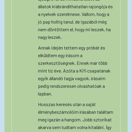
állatok kiábrándíthatatlan rajongója és
a nyelvek szerelmese. Vallom, hogy a
jó pap holtig tanul, de igazából még
nem döntöttem el, hogy mi leszek, ha
nagy leszek.
Annak idején tettem egy próbát és
elküldtem egy írásom a
szerkesztőségnek. Ennek már több
mint tíz éve. Azóta a Kifi csapatának
egyik állandó tagja vagyok, írásaim
pedig rendszeresen olvashatóak a
lapban.
Hosszas keresés után a saját
élménybeszámolóim írásában találtam
meg igazán a hangom. Jobb sztorikat
akarva sem tudtam volna kitalálni. Így