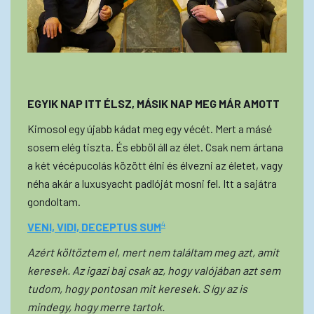
EGYIK NAP ITT ÉLSZ, MÁSIK NAP MEG MÁR AMOTT
Kimosol egy újabb kádat meg egy vécét. Mert a másé
sosem elég tiszta. És ebből áll az élet. Csak nem ártana
a két vécépucolás között élni és élvezni az életet, vagy
néha akár a luxusyacht padlóját mosni fel. Itt a sajátra
gondoltam.
4
VENI, VIDI, DECEPTUS SUM
Azért költöztem el, mert nem találtam meg azt, amit
keresek. Az igazi baj csak az, hogy valójában azt sem
tudom, hogy pontosan mit keresek. S így az is
mindegy, hogy merre tartok.