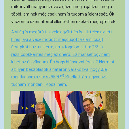
mikor vált magyar szóvá a gázsi meg a gádzsi, meg a
többi, aminek még csak nem is tudom a jelentését. Ők
viszont a szemaforral ellentétben ezeket megfejtették.
A világ is megőrült, s vele együtt én is. Hirtelen az lett
híres, aki a vécé mögött megdugott valami csajt,
ársapkát húztunk erre, arra, fogalom lett a 2/3, a
rezsicsökkentés meg az önerő. Ez már sehogy nem
lehet az én világom. És hogy hiányozni fog-e? Mármint
az ilyen beszólások a határon várakozva, hogy „De
3
megdugnám azt a szőkét!”
Mindkettőre ugyanazt
tudnám mondani. Kösz, nem.