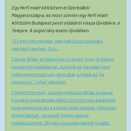
Egy férfi miatt költöztem el Szerbiából
Magyarországra, és most szintén egy férfi miatt
költözöm Budapest pesti oldaláról vissza Újvidékre, a
Telepre. A zuglói lány esete Újvidéken.
1 Ez egy ilyen mondás, nem kell hozzá szexuális
jelentést társítani. Ccc...
2 Oscar Wilde, az idézet úgy is ismert, hogy „A világon
csupán két tragédia van. Az egyik az, ha valaki nem
tudja megszerezni azt, amit akar, a másik az, ha
megszerzi.” Lehet válogatni.
3 Megtörtént eset, a szerb rendszám láttán a magyar
kiscsávó gondolkodás nélkül osztotta meg barátjával,
hogy meghúzná azt a szőkét a kék autóban, miközben
engem bámult. Jól nevelt gyerek vagyok,
megköszöntem. Ők meg szaporán mentek tovább.