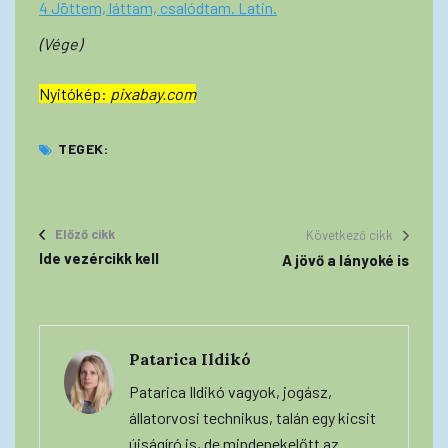
4 Jöttem, láttam, csalódtam. Latin.
(Vége)
Nyitókép:
pixabay.com
TEGEK:
Előző cikk
Következő cikk
Ide vezércikk kell
A jövő a lányoké is
Patarica Ildikó
Patarica Ildikó vagyok, jogász,
állatorvosi technikus, talán egy kicsit
újságíró is, de mindenekelőtt az