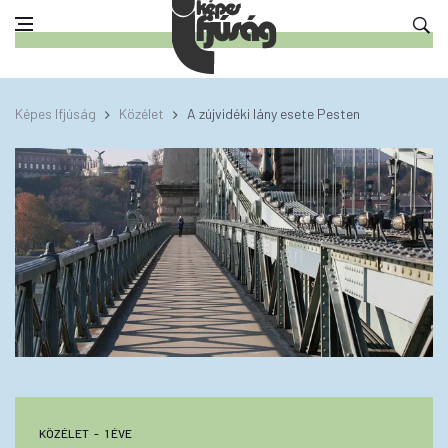
Képes Ifjúság
Közélet
A zújvidéki lány esete Pesten
KÖZÉLET
1 ÉVE