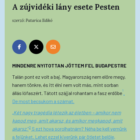
A zújvidéki lány esete Pesten
szerző:
Patarica Ildikó
MINDENRE NYITOTTAN JÖTTEM FEL BUDAPESTRE
Talán pont ez volt a baj. Magyarország nem előre megy,
hanem tönkre, és itt élni nem volt más, mint sorban
1
állás lófaszért. Tátott szájjal rohantam a fasz erdőbe
.
De most becsukom a számat.
„Két nagy tragédia létezik az életben – amikor nem
kapod meg, amit akarsz, és amikor megkapod, amit
2
akarsz.
”
S ezt hova sorolhatnám? Néha be kell vernünk
a fejünket. Lehet ezzel kiverünk pár ötletet belőle,