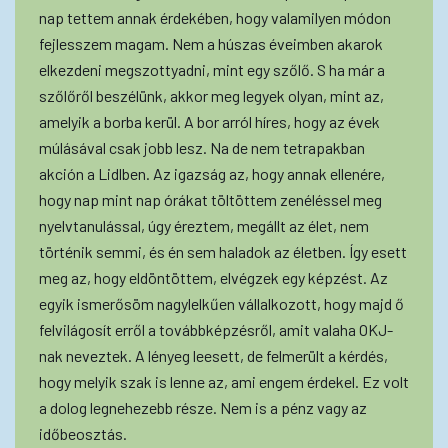
nap tettem annak érdekében, hogy valamilyen módon
fejlesszem magam. Nem a húszas éveimben akarok
elkezdeni megszottyadni, mint egy szőlő. S ha már a
szőlőről beszélünk, akkor meg legyek olyan, mint az,
amelyik a borba kerül. A bor arról híres, hogy az évek
múlásával csak jobb lesz. Na de nem tetrapakban
akción a Lidlben. Az igazság az, hogy annak ellenére,
hogy nap mint nap órákat töltöttem zenéléssel meg
nyelvtanulással, úgy éreztem, megállt az élet, nem
történik semmi, és én sem haladok az életben. Így esett
meg az, hogy eldöntöttem, elvégzek egy képzést. Az
egyik ismerősöm nagylelkűen vállalkozott, hogy majd ő
felvilágosít erről a továbbképzésről, amit valaha OKJ-
nak neveztek. A lényeg leesett, de felmerült a kérdés,
hogy melyik szak is lenne az, ami engem érdekel. Ez volt
a dolog legnehezebb része. Nem is a pénz vagy az
időbeosztás.