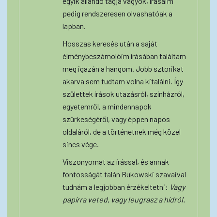
egyik állandó tagja vagyok, írásaim
pedig rendszeresen olvashatóak a
lapban.
Hosszas keresés után a saját
élménybeszámolóim írásában találtam
meg igazán a hangom. Jobb sztorikat
akarva sem tudtam volna kitalálni. Így
születtek írások utazásról, színházról,
egyetemről, a mindennapok
szürkeségéről, vagy éppen napos
oldaláról, de a történetnek még közel
sincs vége.
Viszonyomat az írással, és annak
fontosságát talán Bukowski szavaival
tudnám a legjobban érzékeltetni:
Vagy
papírra veted, vagy leugrasz a hídról.