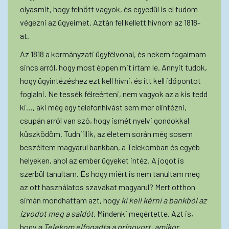
olyasmit, hogy felnőtt vagyok, és egyedül is el tudom
végezni az ügyeimet. Aztán fel kellett hívnom az 1818-
at.
Az 1818 a kormányzati ügyfélvonal, és nekem fogalmam
sincs arról, hogy most éppen mit írtam le. Annyit tudok,
hogy ügyintézéshez ezt kell hívni, és itt kell időpontot
foglalni. Ne tessék félreérteni, nem vagyok az a kis tedd
ki…, aki még egy telefonhívást sem mer elintézni,
csupán arról van szó, hogy ismét nyelvi gondokkal
küszködöm. Tudniillik, az életem során még sosem
beszéltem magyarul bankban, a Telekomban és egyéb
helyeken, ahol az ember ügyeket intéz. A jogot is
szerbül tanultam. És hogy miért is nem tanultam meg
az ott használatos szavakat magyarul? Mert otthon
simán mondhattam azt, hogy
ki kell kérni a bankból az
izvodot meg a saldót
. Mindenki megértette. Azt is,
hogy
a Telekom elfogadta a prigovort, amikor