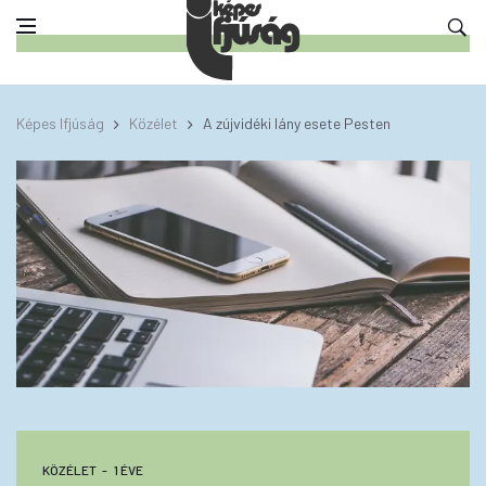
Képes Ifjúság
Közélet
A zújvidéki lány esete Pesten
KÖZÉLET
1 ÉVE