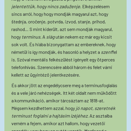
jelentettük, hogy nincs zaduženje
. Elképzelésem
sincs arról, hogy hogy mondják magyarul azt, hogy
štednja, oročenje, potvrda, izvod, stanje, prihod,
rashod… S mint kiderült, azt sem mondják magyarul,
hogy
terminus
. A
slág
után nekem ez már egy kicsit
sok volt. És hiába bizonygattam az embereknek, hogy
németül is így mondják, és hasonló a helyzet a
szenf
fel
is. Szóval mentális felkészülést igényelt egy ötperces
telefonhívás. Szerencsére abból három és felet várni
kellett az ügyintéző jelentkezésére.
És akkor jött az engedélycsere meg a terminusfoglalás
és a vele járó nehézségek. Itt két oldalt nem működött
a kommunikáció, amikor tárcsáztam az 1818-at.
Mégsem kezdhettem azzal, hogy
jó napot, szeretnék
terminust foglalni a hajtásim izéjéhez
. Az asztalba
verném a fejem, amikor azt hallom, hogy vezetői
engedély, vagy hogy az autót vezetik. Megfogod a