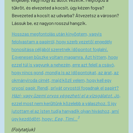
tükröt, és elvezeted a kocsit, úgy kézen fogva?
Bevezeted a kocsit az udvarba? Átvezetsz a városon?
Lássuk be, ez nagyon rosszul hangzik.
Hosszas megfontolás után kinyögtem, vagyis
felolvastam a papírról, hogy szerb vezetői engedély
honosítása céljából szeretnék időpontot foglalni.
Egyenesen büszke voltam magamra. Azt hittem, hogy
ezzel túl is vagyunk a nehezén, erre azt feleli a csávó,
hogy nincs gond, mondja is az időpontokat, az árat, az
okmányiroda címét, majd közli velem, hogy kell egy
orvosi papír. Rendi, privát orvostól fogadnak el papírt?
Házi- vagy üzemi orvos végezheti el a vizsgálatot.
Jó,
ezzel most nem kerültünk közelebb a válaszhoz. S így
jutottam el az isten tudja hanyadik olyan híváshoz, ami
3
úgy kezdődött, hogy:
Eee, Timi…
(Folytatjuk)