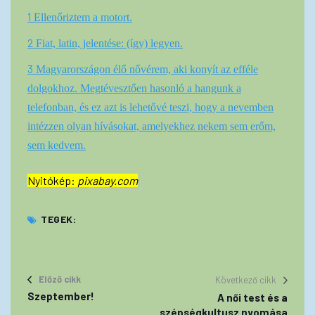
1
Ellenőriztem a motort.
2
Fiat, latin, jelentése: (így) legyen.
3
Magyarországon élő nővérem, aki konyít az efféle
dolgokhoz. Megtévesztően hasonló a hangunk a
telefonban, és ez azt is lehetővé teszi, hogy a nevemben
intézzen olyan hívásokat, amelyekhez nekem sem erőm,
sem kedvem.
Nyitókép:
pixabay.com
TEGEK:
Előző cikk
Következő cikk
Szeptember!
A női test és a
szépségkultusz nyomása