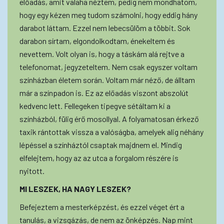
előadás, amit valaha néztem, pedig nem mondhatom,
hogy egy kézen meg tudom számolni, hogy eddig hány
darabot láttam. Ezzel nem lebecsülöm a többit. Sok
darabon sírtam, elgondolkodtam, énekeltem és
nevettem. Volt olyan is, hogy a táskám alá rejtve a
telefonomat, jegyzeteltem. Nem csak egyszer voltam
színházban életem során. Voltam már néző, de álltam
már a színpadon is. Ez az előadás viszont abszolút
kedvenc lett. Fellegeken tipegve sétáltam ki a
színházból, fülig érő mosollyal. A folyamatosan érkező
taxik rántottak vissza a valóságba, amelyek alig néhány
lépéssel a színháztól csaptak majdnem el. Mindig
elfelejtem, hogy az az utca a forgalom részére is
nyitott.
MI LESZEK, HA NAGY LESZEK?
Befejeztem a mesterképzést, és ezzel véget ért a
tanulás, a vizsgázás, de nem az önképzés. Nap mint