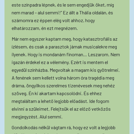
este színpadra lépnek, és le sem engedjük őket, míg
nem marad – alul semmi!” Ez állt a Thália oldalán, és
számomra ez éppen elég volt ahhoz, hogy
elhatározzam, én ezt megnézem.
Már nem egyszer kaptam meg, hogy katasztrofális az
ízlésem, és csak a parasztok járnak musicalekre meg
ilyenek. Hogy is mondanám finoman… Leszarom. Nem
igazán érdekel ez a vélemény. Ezért is mentem el
egyedül színházba. Megvoltak a magam kis gyötrelmei.
A fenének sem kellett volna három óra tragédia meg
dráma, öngyilkos szerelmes tizenévesek meg nehéz
szöveg. Én ki akartam kapcsolódni. És ehhez
megtaláltam a lehető legjobb előadást. Ide fogom
elvinni a szüleimet. Felejtsük el az előző vetkőzős
megjegyzést. Alul semmi.
Gondolkodás nélkül vágtam rá, hogy ez volt a legjobb