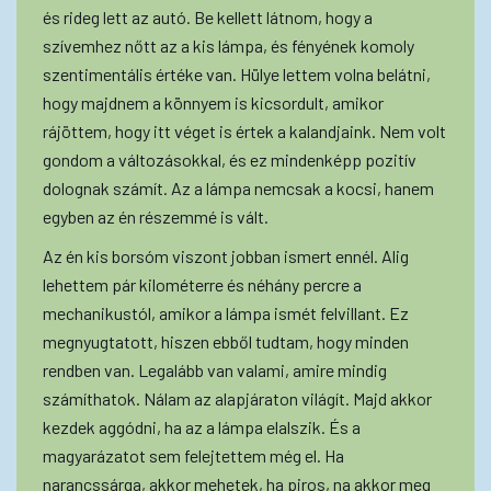
és rideg lett az autó. Be kellett látnom, hogy a
szívemhez nőtt az a kis lámpa, és fényének komoly
szentimentális értéke van. Hülye lettem volna belátni,
hogy majdnem a könnyem is kicsordult, amikor
rájöttem, hogy itt véget is értek a kalandjaink. Nem volt
gondom a változásokkal, és ez mindenképp pozitív
dolognak számít. Az a lámpa nemcsak a kocsi, hanem
egyben az én részemmé is vált.
Az én kis borsóm viszont jobban ismert ennél. Alig
lehettem pár kilométerre és néhány percre a
mechanikustól, amikor a lámpa ismét felvillant. Ez
megnyugtatott, hiszen ebből tudtam, hogy minden
rendben van. Legalább van valami, amire mindig
számíthatok. Nálam az alapjáraton világít. Majd akkor
kezdek aggódni, ha az a lámpa elalszik. És a
magyarázatot sem felejtettem még el. Ha
narancssárga, akkor mehetek, ha piros, na akkor meg