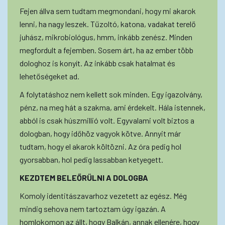
Fejen állva sem tudtam megmondani, hogy mi akarok
lenni, ha nagy leszek. Tűzoltó, katona, vadakat terelő
juhász, mikrobiológus, hmm, inkább zenész. Minden
megfordult a fejemben. Sosem árt, ha az ember több
dologhoz is konyít. Az inkább csak hatalmat és
lehetőségeket ad.
A folytatáshoz nem kellett sok minden. Egy igazolvány,
pénz, na meg hát a szakma, ami érdekelt. Hála istennek,
abból is csak húszmillió volt. Egyvalami volt biztos a
dologban, hogy időhöz vagyok kötve. Annyit már
tudtam, hogy el akarok költözni. Az óra pedig hol
gyorsabban, hol pedig lassabban ketyegett.
KEZDTEM BELEŐRÜLNI A DOLOGBA
Komoly identitászavarhoz vezetett az egész. Még
mindig sehova nem tartoztam úgy igazán. A
homlokomon az állt, hogy Balkán, annak ellenére, hogy