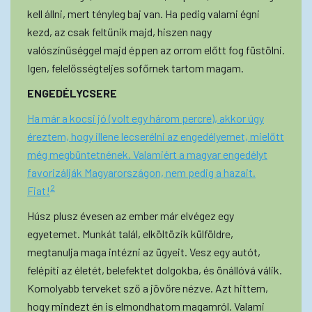
kell állni, mert tényleg baj van. Ha pedig valami égni
kezd, az csak feltűnik majd, hiszen nagy
valószínűséggel majd éppen az orrom előtt fog füstölni.
Igen, felelősségteljes sofőrnek tartom magam.
ENGEDÉLYCSERE
Ha már a kocsi jó (volt egy három percre), akkor úgy
éreztem, hogy illene lecserélni az engedélyemet, mielőtt
még megbüntetnének. Valamiért a magyar engedélyt
favorizálják Magyarországon, nem pedig a hazait.
2
Fiat!
Húsz plusz évesen az ember már elvégez egy
egyetemet. Munkát talál, elköltözik külföldre,
megtanulja maga intézni az ügyeit. Vesz egy autót,
felépíti az életét, belefektet dolgokba, és önállóvá válik.
Komolyabb terveket sző a jövőre nézve. Azt hittem,
hogy mindezt én is elmondhatom magamról. Valami