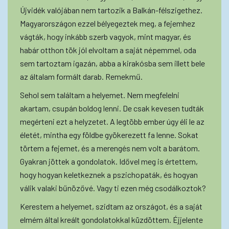
Újvidék valójában nem tartozik a Balkán-félszigethez.
Magyarországon ezzel bélyegeztek meg, a fejemhez
vágták, hogy inkább szerb vagyok, mint magyar, és
habár otthon tök jól elvoltam a saját népemmel, oda
sem tartoztam igazán, abba a kirakósba sem illett bele
az általam formált darab. Remekmű.
Sehol sem találtam a helyemet. Nem megfelelni
akartam, csupán boldog lenni. De csak kevesen tudták
megérteni ezt a helyzetet. A legtöbb ember úgy éli le az
életét, mintha egy földbe gyökerezett fa lenne. Sokat
törtem a fejemet, és a merengés nem volt a barátom.
Gyakran jöttek a gondolatok. Idővel meg is értettem,
hogy hogyan keletkeznek a pszichopaták, és hogyan
válik valaki bűnözővé. Vagy ti ezen még csodálkoztok?
Kerestem a helyemet, szidtam az országot, és a saját
elmém által kreált gondolatokkal küzdöttem. Éjjelente