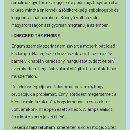
rémálmok gyötörtek, reggelente pedig úgy hagytam el a
lakást, mintha én lennék a földkerekség legboldogabb és
leggondtalanabb embere. Könnyű volt hazudni.
Magyarországon azt gyorsan megtanulja az ember.
1
I CHECKED THE ENGINE
Engem személy szerint nem zavart a motorhibát jelző
kis lámpa. Már egészen hozzászoktam, hiszen az év
bármelyik napján karácsonyi hangulatot tudott kelteni
az emberben. Legalább valami világított a kontakthibás
műszerfalon.
De felelősségteljesen áldásomat adtam rá, hogy
orvosoljuk a problémát. Ennyi törődést megérdemelt a
kicsike mindazok után, hogy lemosva is csak akkor
volt, amikor kint éppen esett az eső. A lámpa elaludt,
és a laptop sem jelzett hibát.
Keserű szájízzel ültem ismételten a volán mögé. Sötét