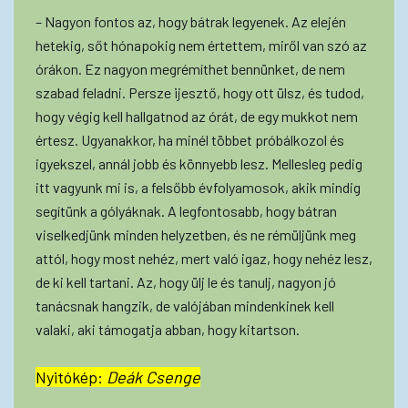
– Nagyon fontos az, hogy bátrak legyenek. Az elején
hetekig, sőt hónapokig nem értettem, miről van szó az
órákon. Ez nagyon megrémíthet bennünket, de nem
szabad feladni. Persze ijesztő, hogy ott ülsz, és tudod,
hogy végig kell hallgatnod az órát, de egy mukkot nem
értesz. Ugyanakkor, ha minél többet próbálkozol és
igyekszel, annál jobb és könnyebb lesz. Mellesleg pedig
itt vagyunk mi is, a felsőbb évfolyamosok, akik mindig
segítünk a gólyáknak. A legfontosabb, hogy bátran
viselkedjünk minden helyzetben, és ne rémüljünk meg
attól, hogy most nehéz, mert való igaz, hogy nehéz lesz,
de ki kell tartani. Az, hogy ülj le és tanulj, nagyon jó
tanácsnak hangzik, de valójában mindenkinek kell
valaki, aki támogatja abban, hogy kitartson.
Nyitókép:
Deák Csenge