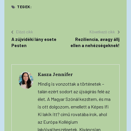
TEGEK:
Előző cikk
Következő cikk
A zújvidéki lány esete
Reziliencia, avagy állj
Pesten
ellen a nehézségeknek!
Kasza Jennifer
Mindig is vonzottak a történetek –
talán ezért sodort az újságírás felé az
élet. A Magyar Szónál kezdtem, és ma
is ott dolgozom, emellett a Képes Ifi
Ki lakik itt? című rovatába írok, ahol
az Európa Kollégium
lakóival beszélgetek. Kíváncsian