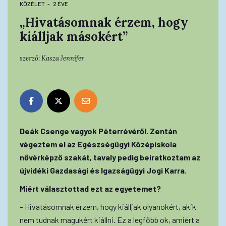
KÖZÉLET
2 ÉVE
„Hivatásomnak érzem, hogy
kiálljak másokért”
szerző:
Kasza Jennifer
Deák Csenge vagyok Péterrévéről. Zentán
végeztem el az Egészségügyi Középiskola
nővérképző szakát, tavaly pedig beiratkoztam az
újvidéki Gazdasági és Igazságügyi Jogi Karra.
Miért választottad ezt az egyetemet?
– Hivatásomnak érzem, hogy kiálljak olyanokért, akik
nem tudnak magukért kiállni. Ez a legfőbb ok, amiért a