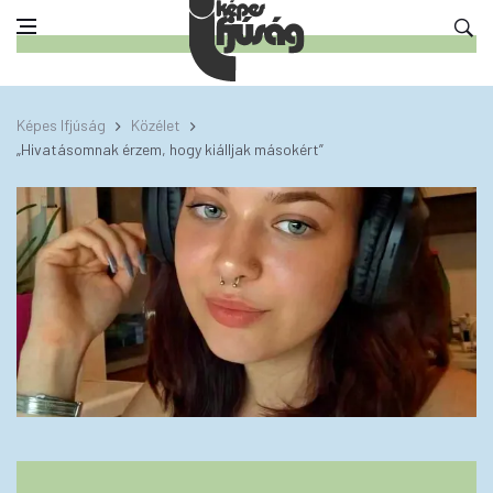
Képes Ifjúság
Közélet
„Hivatásomnak érzem, hogy kiálljak másokért”