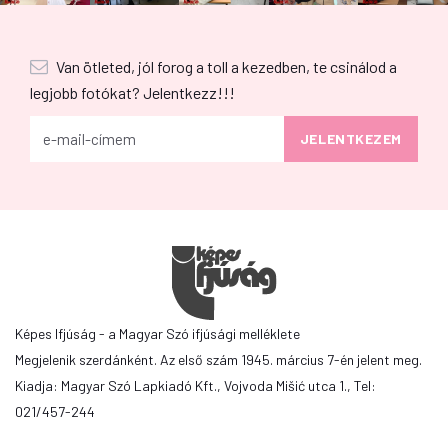
Van ötleted, jól forog a toll a kezedben, te csinálod a
legjobb fotókat? Jelentkezz!!!
Képes Ifjúság - a Magyar Szó ifjúsági melléklete
Megjelenik szerdánként. Az első szám 1945. március 7-én jelent meg.
Kiadja: Magyar Szó Lapkiadó Kft., Vojvoda Mišić utca 1., Tel:
021/457-244