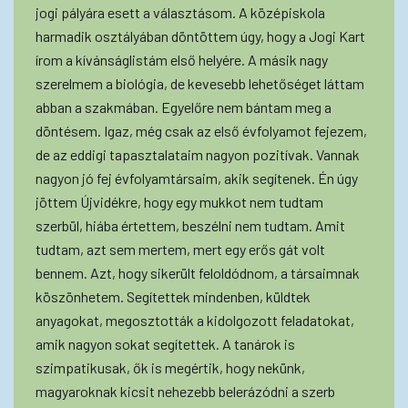
jogi pályára esett a választásom. A középiskola
harmadik osztályában döntöttem úgy, hogy a Jogi Kart
írom a kívánságlistám első helyére. A másik nagy
szerelmem a biológia, de kevesebb lehetőséget láttam
abban a szakmában. Egyelőre nem bántam meg a
döntésem. Igaz, még csak az első évfolyamot fejezem,
de az eddigi tapasztalataim nagyon pozitívak. Vannak
nagyon jó fej évfolyamtársaim, akik segítenek. Én úgy
jöttem Újvidékre, hogy egy mukkot nem tudtam
szerbül, hiába értettem, beszélni nem tudtam. Amit
tudtam, azt sem mertem, mert egy erős gát volt
bennem. Azt, hogy sikerült feloldódnom, a társaimnak
köszönhetem. Segítettek mindenben, küldtek
anyagokat, megosztották a kidolgozott feladatokat,
amik nagyon sokat segítettek. A tanárok is
szimpatikusak, ők is megértik, hogy nekünk,
magyaroknak kicsit nehezebb belerázódni a szerb