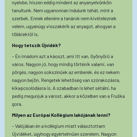
nyelvbe, hiszen eddig mindent az anyanyelvünkön
tanultunk. Nem ugyanonnan indulunk tehát, mint a
szerbek. Ennek ellenére a tanárok nem kivételeznek
velem, ugyanúgy visszakérik az anyagot, ahogyan a
többiektől is.
Hogy tetszik Újvidék?
– Én imádom azt a káoszt, ami itt van. Gyönyörű a
város. Nagyon jó, hogy mindig történik valami, van
pörgés, nagyon sokszínűek az emberek, és ez nekem
nagyon bejön. Rengetek lehetőség van szórakozásra,
kikapcsolódásra is. A szabadban is lehet sétálni, ha
pedig megunjuk a várost, akkor a közelben van a Fruška
gora.
Milyen az Európai Kollégium lakójának lenni?
– Valójában én a kollégium miatt választottam
Újvidéket, úgyhogy egyértelműen szerelem. Nagyon