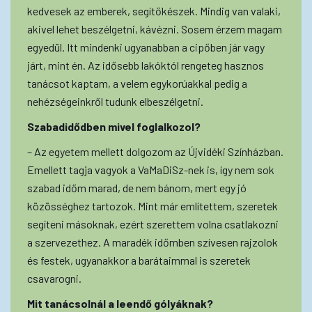
kedvesek az emberek, segítőkészek. Mindig van valaki,
akivel lehet beszélgetni, kávézni. Sosem érzem magam
egyedül. Itt mindenki ugyanabban a cipőben jár vagy
járt, mint én. Az idősebb lakóktól rengeteg hasznos
tanácsot kaptam, a velem egykorúakkal pedig a
nehézségeinkről tudunk elbeszélgetni.
Szabadidődben mivel foglalkozol?
– Az egyetem mellett dolgozom az Újvidéki Színházban.
Emellett tagja vagyok a VaMaDiSz-nek is, így nem sok
szabad időm marad, de nem bánom, mert egy jó
közösséghez tartozok. Mint már említettem, szeretek
segíteni másoknak, ezért szerettem volna csatlakozni
a szervezethez. A maradék időmben szívesen rajzolok
és festek, ugyanakkor a barátaimmal is szeretek
csavarogni.
Mit tanácsolnál a leendő gólyáknak?