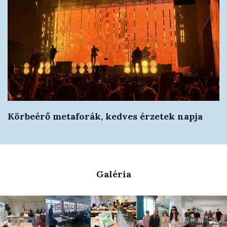
Körbeérő metaforák, kedves érzetek napja
Galéria