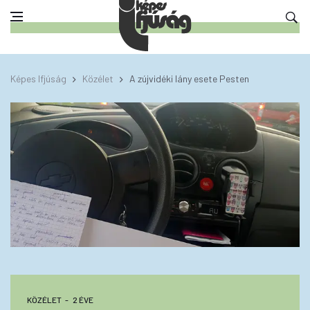
Képes Ifjúság
Közélet
A zújvidéki lány esete Pesten
KÖZÉLET
2 ÉVE