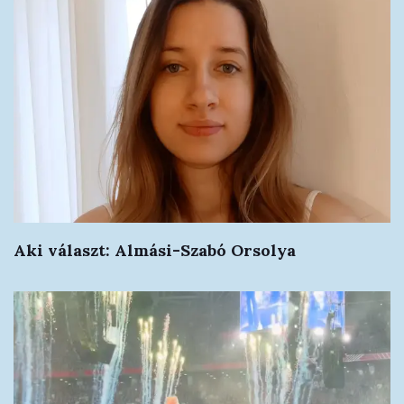
Aki választ: Almási-Szabó Orsolya