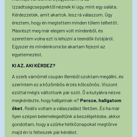
izzadtságcseppektől néznek ki úgy, mint egy saláta.
Kérdezzetek, amit akartok, lesz rá válaszom. Úgy
éreztem, hogy én megtettem minden tőlem telhetőt.
Másrészt meg már elegem volt mindenből, és
szerettem volna ezt is lehúzni a teendők listájáról.
Egyszer és mindenkorra be akartam fejezni az
egyetemezést.
KI AZ, AKI KÉRDEZ?
A szerb vámőrnél csupán illemből szoktam megállni, és
szerintem ez a közömbös érzés kölcsönös. Viszont
ezúttal mégis váltottunk pár szót. Ő a kutyákra nézve
megkérdezte, hogy hallgatnak-e?
Persze, hallgatom
őket.
Reális voltam a válaszadást illetően. És ha már
ilyen szépen belemelegedtünk a beszélgetésbe, akkor
gondoltam, hogy a szürke hétköznapokat megtörve
majd én is felteszek pár kérdést.