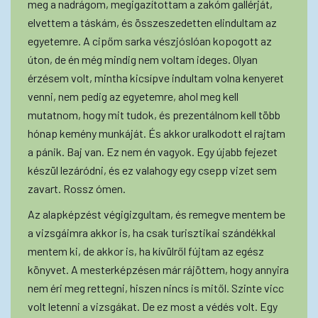
meg a nadrágom, megigazítottam a zakóm gallérját,
elvettem a táskám, és összeszedetten elindultam az
egyetemre. A cipőm sarka vészjóslóan kopogott az
úton, de én még mindig nem voltam ideges. Olyan
érzésem volt, mintha kicsípve indultam volna kenyeret
venni, nem pedig az egyetemre, ahol meg kell
mutatnom, hogy mit tudok, és prezentálnom kell több
hónap kemény munkáját. És akkor uralkodott el rajtam
a pánik. Baj van. Ez nem én vagyok. Egy újabb fejezet
készül lezáródni, és ez valahogy egy csepp vizet sem
zavart. Rossz ómen.
Az alapképzést végigizgultam, és remegve mentem be
a vizsgáimra akkor is, ha csak turisztikai szándékkal
mentem ki, de akkor is, ha kívülről fújtam az egész
könyvet. A mesterképzésen már rájöttem, hogy annyira
nem éri meg rettegni, hiszen nincs is mitől. Szinte vicc
volt letenni a vizsgákat. De ez most a védés volt. Egy