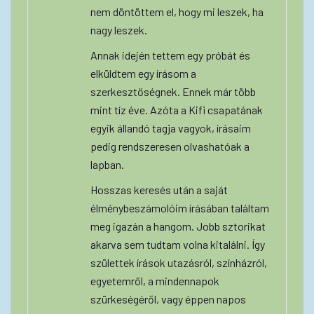
nem döntöttem el, hogy mi leszek, ha
nagy leszek.
Annak idején tettem egy próbát és
elküldtem egy írásom a
szerkesztőségnek. Ennek már több
mint tíz éve. Azóta a Kifi csapatának
egyik állandó tagja vagyok, írásaim
pedig rendszeresen olvashatóak a
lapban.
Hosszas keresés után a saját
élménybeszámolóim írásában találtam
meg igazán a hangom. Jobb sztorikat
akarva sem tudtam volna kitalálni. Így
születtek írások utazásról, színházról,
egyetemről, a mindennapok
szürkeségéről, vagy éppen napos