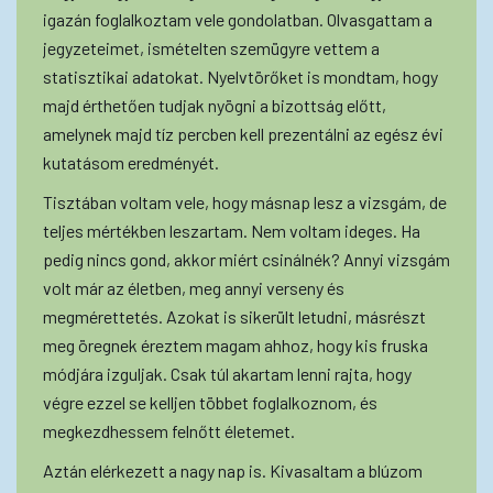
igazán foglalkoztam vele gondolatban. Olvasgattam a
jegyzeteimet, ismételten szemügyre vettem a
statisztikai adatokat. Nyelvtörőket is mondtam, hogy
majd érthetően tudjak nyögni a bizottság előtt,
amelynek majd tíz percben kell prezentálni az egész évi
kutatásom eredményét.
Tisztában voltam vele, hogy másnap lesz a vizsgám, de
teljes mértékben leszartam. Nem voltam ideges. Ha
pedig nincs gond, akkor miért csinálnék? Annyi vizsgám
volt már az életben, meg annyi verseny és
megmérettetés. Azokat is sikerült letudni, másrészt
meg öregnek éreztem magam ahhoz, hogy kis fruska
módjára izguljak. Csak túl akartam lenni rajta, hogy
végre ezzel se kelljen többet foglalkoznom, és
megkezdhessem felnőtt életemet.
Aztán elérkezett a nagy nap is. Kivasaltam a blúzom