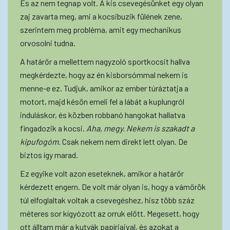
És az nem tegnap volt. A kis csevegésünket egy olyan
zaj zavarta meg, ami a kocsibuzik fülének zene,
szerintem meg probléma, amit egy mechanikus
orvosolni tudna.
A határőr a mellettem nagyzoló sportkocsit hallva
megkérdezte, hogy az én kisborsómmal nekem is
menne-e ez. Tudjuk, amikor az ember túráztatja a
motort, majd későn emeli fel a lábát a kuplungról
induláskor, és közben robbanó hangokat hallatva
fingadozik a kocsi.
Aha, megy. Nekem is szakadt a
kipufogóm.
Csak nekem nem direkt lett olyan. De
biztos így marad.
Ez egyike volt azon eseteknek, amikor a határőr
kérdezett engem. De volt már olyan is, hogy a vámőrök
túl elfoglaltak voltak a csevegéshez, hisz több száz
méteres sor kígyózott az orruk előtt. Megesett, hogy
ott álltam már a kutyák papírjaival, és azokat a