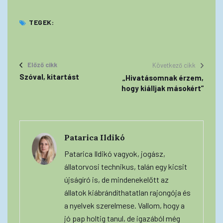
TEGEK:
Előző cikk
Következő cikk
Szóval, kitartást
„Hivatásomnak érzem,
hogy kiálljak másokért”
Patarica Ildikó
Patarica Ildikó vagyok, jogász,
állatorvosi technikus, talán egy kicsit
újságíró is, de mindenekelőtt az
állatok kiábrándíthatatlan rajongója és
a nyelvek szerelmese. Vallom, hogy a
jó pap holtig tanul, de igazából még