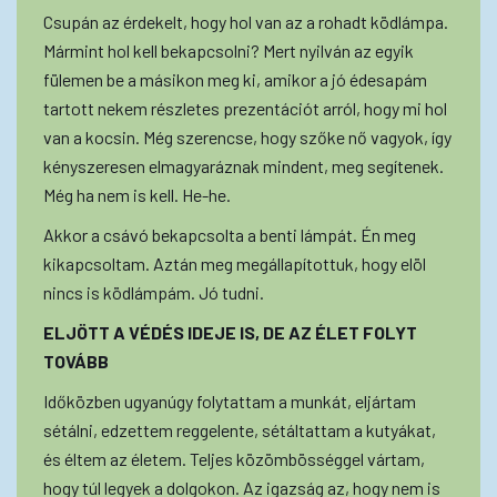
Csupán az érdekelt, hogy hol van az a rohadt ködlámpa.
Mármint hol kell bekapcsolni? Mert nyilván az egyik
fülemen be a másikon meg ki, amikor a jó édesapám
tartott nekem részletes prezentációt arról, hogy mi hol
van a kocsin. Még szerencse, hogy szőke nő vagyok, így
kényszeresen elmagyaráznak mindent, meg segítenek.
Még ha nem is kell. He-he.
Akkor a csávó bekapcsolta a benti lámpát. Én meg
kikapcsoltam. Aztán meg megállapítottuk, hogy elöl
nincs is ködlámpám. Jó tudni.
ELJÖTT A VÉDÉS IDEJE IS, DE AZ ÉLET FOLYT
TOVÁBB
Időközben ugyanúgy folytattam a munkát, eljártam
sétálni, edzettem reggelente, sétáltattam a kutyákat,
és éltem az életem. Teljes közömbösséggel vártam,
hogy túl legyek a dolgokon. Az igazság az, hogy nem is