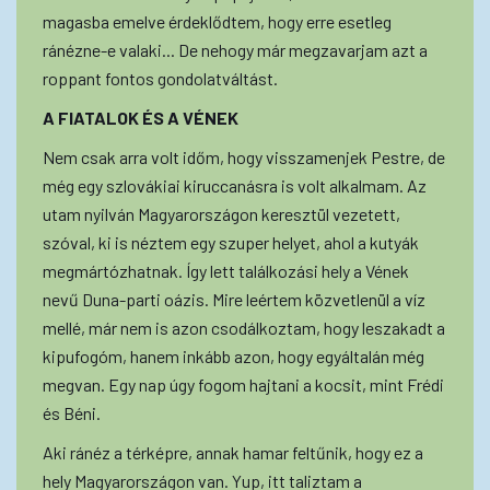
magasba emelve érdeklődtem, hogy erre esetleg
ránézne-e valaki... De nehogy már megzavarjam azt a
roppant fontos gondolatváltást.
A FIATALOK ÉS A VÉNEK
Nem csak arra volt időm, hogy visszamenjek Pestre, de
még egy szlovákiai kiruccanásra is volt alkalmam. Az
utam nyilván Magyarországon keresztül vezetett,
szóval, ki is néztem egy szuper helyet, ahol a kutyák
megmártózhatnak. Így lett találkozási hely a Vének
nevű Duna-parti oázis. Mire leértem közvetlenül a víz
mellé, már nem is azon csodálkoztam, hogy leszakadt a
kipufogóm, hanem inkább azon, hogy egyáltalán még
megvan. Egy nap úgy fogom hajtani a kocsit, mint Frédi
és Béni.
Aki ránéz a térképre, annak hamar feltűnik, hogy ez a
hely Magyarországon van. Yup, itt taliztam a