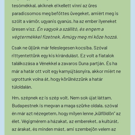
tesómékkal, akiknek el kellett vinni az üres
paradicsomos meg befőttes üvegeket, amiért meg is
szólt a vámőr, ugyanis gyanús, ha az ember ilyeneket
üresen visz.
Én vagyok a szállító, és engem a
végtermékkel fizetnek. Amúgy meg mi köze hozzá.
Csak ne üljünk már feleslegesen kocsiba. Szóval
rittyentettünk egy kis kirándulást. Ez volt a fiatalok
találkozása a Vénekkel a zavaros Duna partján. És ha
már a határ ott volt egy karnyújtásnyira, akkor miért ne
ugrottunk volna át, hogy körülnézzünk a határ
túloldalán.
Hm, szépnek ez is szép volt. Nem sok újat láttam.
Budapestnek is megvan a maga szürke oldala, szóval
én már azt nézegetem, hogy milyen lenne „külföldön” az
élet. Végigmérem a házakat, az embereket, a kultúrát,
az árakat, és minden mást, ami szembejön velem az