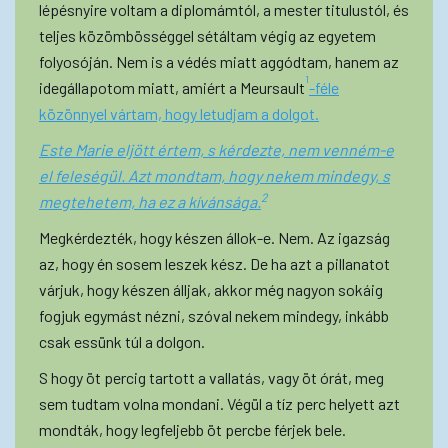
lépésnyire voltam a diplomámtól, a mester titulustól, és
teljes közömbösséggel sétáltam végig az egyetem
folyosóján. Nem is a védés miatt aggódtam, hanem az
1
idegállapotom miatt, amiért a Meursault
-féle
közönnyel vártam, hogy letudjam a dolgot.
Este Marie eljött értem, s kérdezte, nem venném-e
el feleségül. Azt mondtam, hogy nekem mindegy, s
2
megtehetem, ha ez a kívánsága.
Megkérdezték, hogy készen állok-e. Nem. Az igazság
az, hogy én sosem leszek kész. De ha azt a pillanatot
várjuk, hogy készen álljak, akkor még nagyon sokáig
fogjuk egymást nézni, szóval nekem mindegy, inkább
csak essünk túl a dolgon.
S hogy öt percig tartott a vallatás, vagy öt órát, meg
sem tudtam volna mondani. Végül a tíz perc helyett azt
mondták, hogy legfeljebb öt percbe férjek bele.