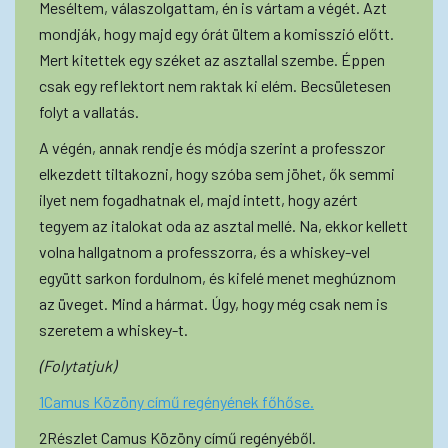
Meséltem, válaszolgattam, én is vártam a végét. Azt
mondják, hogy majd egy órát ültem a komisszió előtt.
Mert kitettek egy széket az asztallal szembe. Éppen
csak egy reflektort nem raktak ki elém. Becsületesen
folyt a vallatás.
A végén, annak rendje és módja szerint a professzor
elkezdett tiltakozni, hogy szóba sem jöhet, ők semmi
ilyet nem fogadhatnak el, majd intett, hogy azért
tegyem az italokat oda az asztal mellé. Na, ekkor kellett
volna hallgatnom a professzorra, és a whiskey-vel
együtt sarkon fordulnom, és kifelé menet meghúznom
az üveget. Mind a hármat. Úgy, hogy még csak nem is
szeretem a whiskey-t.
(Folytatjuk)
1Camus Közöny című regényének főhőse.
2Részlet Camus Közöny című regényéből.