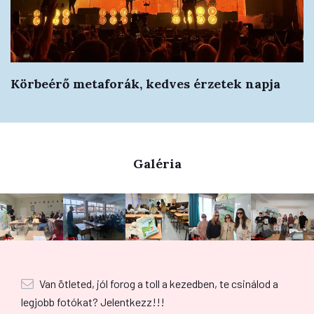
Körbeérő metaforák, kedves érzetek napja
Galéria
Van ötleted, jól forog a toll a kezedben, te csinálod a
legjobb fotókat? Jelentkezz!!!