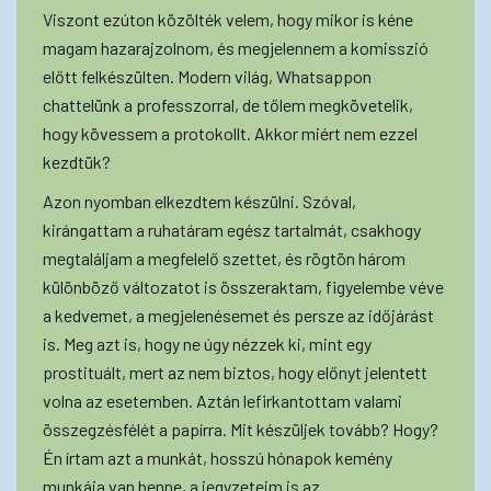
Viszont ezúton közölték velem, hogy mikor is kéne
magam hazarajzolnom, és megjelennem a komisszió
előtt felkészülten. Modern világ, Whatsappon
chattelünk a professzorral, de tőlem megkövetelik,
hogy kövessem a protokollt. Akkor miért nem ezzel
kezdtük?
Azon nyomban elkezdtem készülni. Szóval,
kirángattam a ruhatáram egész tartalmát, csakhogy
megtaláljam a megfelelő szettet, és rögtön három
különböző változatot is összeraktam, figyelembe véve
a kedvemet, a megjelenésemet és persze az időjárást
is. Meg azt is, hogy ne úgy nézzek ki, mint egy
prostituált, mert az nem biztos, hogy előnyt jelentett
volna az esetemben. Aztán lefirkantottam valami
összegzésfélét a papírra. Mit készüljek tovább? Hogy?
Én írtam azt a munkát, hosszú hónapok kemény
munkája van benne, a jegyzeteim is az