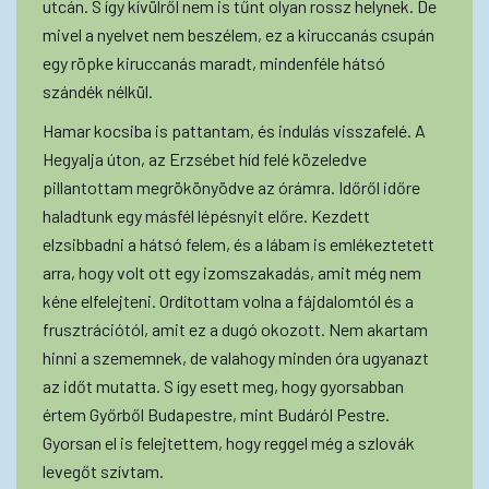
utcán. S így kívülről nem is tűnt olyan rossz helynek. De
mivel a nyelvet nem beszélem, ez a kiruccanás csupán
egy röpke kiruccanás maradt, mindenféle hátsó
szándék nélkül.
Hamar kocsiba is pattantam, és indulás visszafelé. A
Hegyalja úton, az Erzsébet híd felé közeledve
pillantottam megrökönyödve az órámra. Időről időre
haladtunk egy másfél lépésnyit előre. Kezdett
elzsibbadni a hátsó felem, és a lábam is emlékeztetett
arra, hogy volt ott egy izomszakadás, amit még nem
kéne elfelejteni. Ordítottam volna a fájdalomtól és a
frusztrációtól, amit ez a dugó okozott. Nem akartam
hinni a szememnek, de valahogy minden óra ugyanazt
az időt mutatta. S így esett meg, hogy gyorsabban
értem Győrből Budapestre, mint Budáról Pestre.
Gyorsan el is felejtettem, hogy reggel még a szlovák
levegőt szívtam.