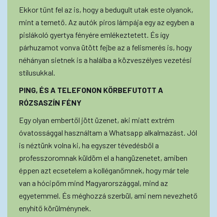
Ekkor tűnt fel az is, hogy a bedugult utak este olyanok,
mint a temető. Az autók piros lámpája egy az egyben a
pislákoló gyertya fényére emlékeztetett. És így
párhuzamot vonva ütött fejbe az a felismerés is, hogy
néhányan sietnek is a halálba a közveszélyes vezetési
stílusukkal.
PING, ÉS A TELEFONON KÖRBEFUTOTT A
RÓZSASZÍN FÉNY
Egy olyan embertől jött üzenet, aki miatt extrém
óvatossággal használtam a Whatsapp alkalmazást. Jól
is néztünk volna ki, ha egyszer tévedésből a
professzoromnak küldöm el a hangüzenetet, amiben
éppen azt ecsetelem a kolléganőmnek, hogy már tele
van a hócipőm mind Magyarországgal, mind az
egyetemmel. És méghozzá szerbül, ami nem nevezhető
enyhítő körülménynek.