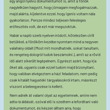
egy angol nyelvű dokumentumot is, amit a főnök
nagylelkűen hagyott, hogy jómagam megfogalmazzak,
majd aláírta, kijelentve ezzel, hogy igenis voltam nála
gyakorlaton. Persze mindez teljesen felesleges
erőfeszítés volt, de ezt már megszoktuk.
Habár a napló szerb nyelven íródott, kötelezően cirill
betűkkel, a főnököm kezébe nyomtam mind a negyven
valahány oldalt (Most mit mondhatnék, sokat tanultam,
és rengeteg dologról tudok beszámolni.), amit az a rövid
idő alatt sikerült legépelnem. Egyrészt azért, hogy írja
őket alá, ugyanis csak ezzel tudom majd bizonyítani,
hogy valóban elvégeztem a házi feladatom, nem pedig
csak kitalált hagyatéki tárgyalásokról írtam, másrészt
viszont a beleegyezése is kellett.
Nem adnék át valami olyat az egyetemnek, amire nem
adta rá áldását, szóval elő is szedtem a lefordítani való
dokumentumot, és készen álltam arra, hogy