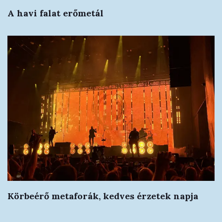
A havi falat erőmetál
Körbeérő metaforák, kedves érzetek napja