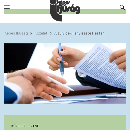
Képes Ifjúság
Közélet
A zújvidéki lány esete Pesten
KÖZÉLET
2 ÉVE