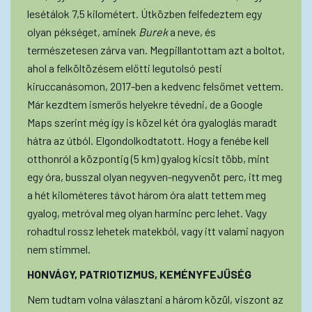
lesétálok 7,5 kilométert. Útközben felfedeztem egy
olyan pékséget, aminek
Burek
a neve, és
természetesen zárva van. Megpillantottam azt a boltot,
ahol a felköltözésem előtti legutolsó pesti
kiruccanásomon, 2017-ben a kedvenc felsőmet vettem.
Már kezdtem ismerős helyekre tévedni, de a Google
Maps szerint még így is közel két óra gyaloglás maradt
hátra az útból. Elgondolkodtatott. Hogy a fenébe kell
otthonról a központig (5 km) gyalog kicsit több, mint
egy óra, busszal olyan negyven-negyvenöt perc, itt meg
a hét kilométeres távot három óra alatt tettem meg
gyalog, metróval meg olyan harminc perc lehet. Vagy
rohadtul rossz lehetek matekból, vagy itt valami nagyon
nem stimmel.
HONVÁGY, PATRIOTIZMUS, KEMÉNYFEJŰSÉG
Nem tudtam volna választani a három közül, viszont az