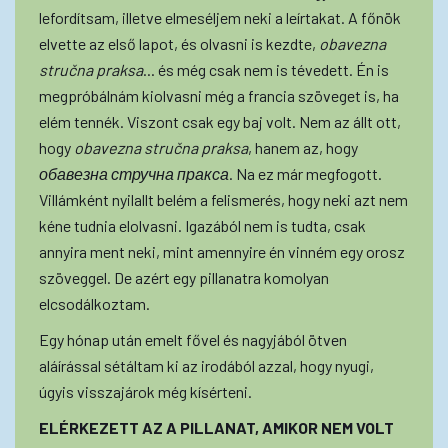
lefordítsam, illetve elmeséljem neki a leírtakat. A főnök
elvette az első lapot, és olvasni is kezdte,
obavezna
stručna praksa
... és még csak nem is tévedett. Én is
megpróbálnám kiolvasni még a francia szöveget is, ha
elém tennék. Viszont csak egy baj volt. Nem az állt ott,
hogy
obavezna stručna praksa
, hanem az, hogy
обавезна стручна пракса
. Na ez már megfogott.
Villámként nyilallt belém a felismerés, hogy neki azt nem
kéne tudnia elolvasni. Igazából nem is tudta, csak
annyira ment neki, mint amennyire én vinném egy orosz
szöveggel. De azért egy pillanatra komolyan
elcsodálkoztam.
Egy hónap után emelt fővel és nagyjából ötven
aláírással sétáltam ki az irodából azzal, hogy nyugi,
úgyis visszajárok még kísérteni.
ELÉRKEZETT AZ A PILLANAT, AMIKOR NEM VOLT