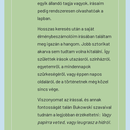
egyik állandó tagja vagyok, írásaim
pedig rendszeresen olvashatóak a
lapban.
Hosszas keresés után a saját
élménybeszámolóim írásában találtam
meg igazán a hangom. Jobb sztorikat
akarva sem tudtam volna kitalálni. Így
születtek írások utazásról, színházról,
egyetemről, a mindennapok
szürkeségéről, vagy éppen napos
oldaláról, de a történetnek még közel
sincs vége.
Viszonyomat az írással, és annak
fontosságát talán Bukowski szavaival
tudnám a legjobban érzékeltetni:
Vagy
papírra veted, vagy leugrasz a hídról.