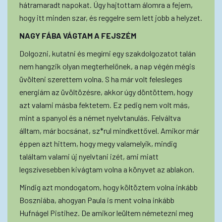
hátramaradt napokat. Úgy hajtottam álomra a fejem,
hogy itt minden szar, és reggelre sem lett jobb a helyzet.
NAGY FÁBA VÁGTAM A FEJSZÉM
Dolgozni, kutatni és megírni egy szakdolgozatot talán
nem hangzik olyan megterhelőnek, a nap végén mégis
üvölteni szerettem volna. S ha már volt felesleges
energiám az üvöltözésre, akkor úgy döntöttem, hogy
azt valami másba fektetem. Ez pedig nem volt más,
mint a spanyol és a német nyelvtanulás. Felváltva
álltam, már bocsánat, sz*rul mindkettővel. Amikor már
éppen azt hittem, hogy megy valamelyik, mindig
találtam valami új nyelvtani izét, ami miatt
legszívesebben kivágtam volna a könyvet az ablakon.
Mindig azt mondogatom, hogy költöztem volna inkább
Boszniába, ahogyan Paula is ment volna inkább
Hufnágel Pistihez. De amikor leültem németezni meg