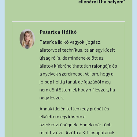
ellenére itt a helyem”
Patarica Ildikó
Patarica Ildikó vagyok, jogász,
állatorvosi technikus, talán egy kicsit
újságíró is, de mindenekelőtt az
állatok kiábrándíthatatlan rajongója és
a nyelvek szerelmese. Vallom, hogy a
jó pap holtig tanul, de igazából még
nem döntöttem el, hogy mi leszek, ha
nagy leszek.
Annak idején tettem egy próbát és
elküldtem egy írásom a
szerkesztőségnek. Ennek már több
mint tíz éve. Azóta a Kifi csapatának