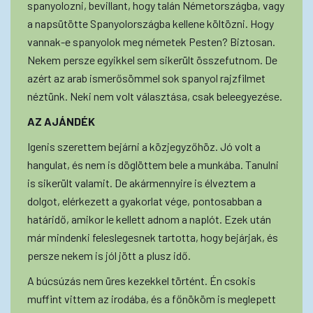
spanyolozni, bevillant, hogy talán Németországba, vagy
a napsütötte Spanyolországba kellene költözni. Hogy
vannak-e spanyolok meg németek Pesten? Biztosan.
Nekem persze egyikkel sem sikerült összefutnom. De
azért az arab ismerősömmel sok spanyol rajzfilmet
néztünk. Neki nem volt választása, csak beleegyezése.
AZ AJÁNDÉK
Igenis szerettem bejárni a közjegyzőhöz. Jó volt a
hangulat, és nem is döglöttem bele a munkába. Tanulni
is sikerült valamit. De akármennyire is élveztem a
dolgot, elérkezett a gyakorlat vége, pontosabban a
határidő, amikor le kellett adnom a naplót. Ezek után
már mindenki feleslegesnek tartotta, hogy bejárjak, és
persze nekem is jól jött a plusz idő.
A búcsúzás nem üres kezekkel történt. Én csokis
muffint vittem az irodába, és a főnököm is meglepett