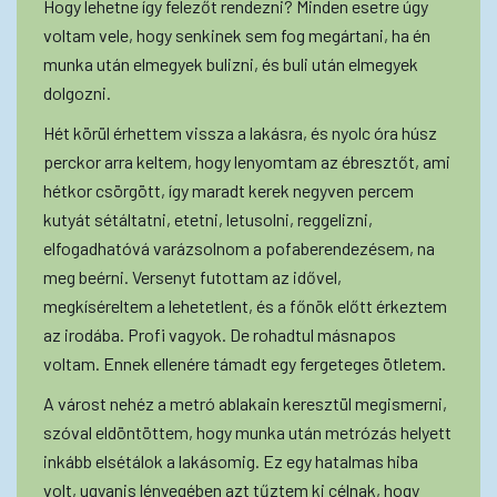
Hogy lehetne így felezőt rendezni? Minden esetre úgy
voltam vele, hogy senkinek sem fog megártani, ha én
munka után elmegyek bulizni, és buli után elmegyek
dolgozni.
Hét körül érhettem vissza a lakásra, és nyolc óra húsz
perckor arra keltem, hogy lenyomtam az ébresztőt, ami
hétkor csörgött, így maradt kerek negyven percem
kutyát sétáltatni, etetni, letusolni, reggelizni,
elfogadhatóvá varázsolnom a pofaberendezésem, na
meg beérni. Versenyt futottam az idővel,
megkíséreltem a lehetetlent, és a főnök előtt érkeztem
az irodába. Profi vagyok. De rohadtul másnapos
voltam. Ennek ellenére támadt egy fergeteges ötletem.
A várost nehéz a metró ablakain keresztül megismerni,
szóval eldöntöttem, hogy munka után metrózás helyett
inkább elsétálok a lakásomig. Ez egy hatalmas hiba
volt, ugyanis lényegében azt tűztem ki célnak, hogy