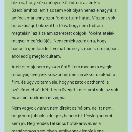
biztos, hogy kőkeményen kötődtem az én kis
Szerbiámhoz, amit sosem volt olyan nehéz elhagyni, s
aminek már annyiszor fordítottam hátat. Viszont sok
bosszúságot okozott a tény, hogy nem tudtam
megtalálni az általam szeretett dolgok, főként ételek
magyar megfelelőjét. Nem emlékszem arra, hogy
hasonló gondom lett volna bármelyik másik országban,
ahol eddig megfordultam.
Amikor majdnem nyakon öntöttem magam a nyegle
műanyag üvegnek köszönhetően, na akkor szakadt a
film, és úgy voltam vele, hogy hozatok otthonról a
szüleimmel két kétliteres üveget, mert ami sok, az sok,
és az én türelmem is véges.
Nem vagyok
hater
, nem direkt csinálom, de itt nem,
hogy nem jobbak a dolgok, hanem itt tényleg semmi
sem jó. Még rendes tél sincs hótakaróval, és a
magánorvos sem olyan, amilyennek lennie kéne.