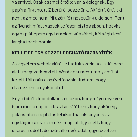
valamivel. Csak eszmei értéke van a dolognak. Egy
papírra firkantott Z betűről beszélünk. Aki érti, érti, aki
nem, az meg nem. Mi azért jót nevettünk a dolgon. Pont
az ilyenek miatt vagyok teljesen biztos abban, hogyha
egy nap átlépem egy templom küszöbét, kétségtelenül
lángba fogok borulni.
KELLETT EGY KÉZZELFOGHATÓ BIZONYÍTÉK
Az egyetem weboldaláról le tudtuk szedni azt a fél perc
alatt megszerkesztett Word dokumentumot, amit ki
kellett töltenünk, amivel igazolni tudtam, hogy
elvégeztem a gyakorlatot.
Egy icipicit elgondolkodtam azon, hogy milyen nyelven
írjam meg a naplót, de aztán rájöttem, hogy akár egy
palacsinta receptet is lefirkanthatok, ugyanis az
égvilágon senki sem nézi majd át. Így esett, hogy
szerbül íródott, de azért illemből odabiggyesztettem