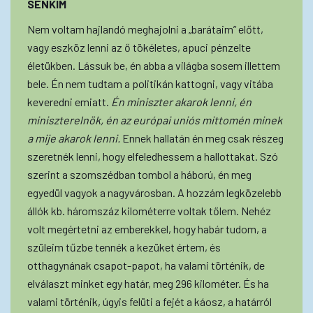
SENKIM
Nem voltam hajlandó meghajolni a „barátaim” előtt,
vagy eszköz lenni az ő tökéletes, apuci pénzelte
életükben. Lássuk be, én abba a világba sosem illettem
bele. Én nem tudtam a politikán kattogni, vagy vitába
keveredni emiatt.
Én miniszter akarok lenni, én
miniszterelnök, én az európai uniós mittomén minek
a mije akarok lenni.
Ennek hallatán én meg csak részeg
szeretnék lenni, hogy elfeledhessem a hallottakat. Szó
szerint a szomszédban tombol a háború, én meg
egyedül vagyok a nagyvárosban. A hozzám legközelebb
állók kb. háromszáz kilométerre voltak tőlem. Nehéz
volt megértetni az emberekkel, hogy habár tudom, a
szüleim tűzbe tennék a kezüket értem, és
otthagynának csapot-papot, ha valami történik, de
elválaszt minket egy határ, meg 296 kilométer. És ha
valami történik, úgyis felüti a fejét a káosz, a határról