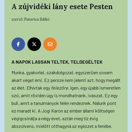
A zújvidéki lány esete Pesten
szerző:
Patarica Ildikó
A NAPOK LASSAN TELTEK, TELDEGÉLTEK
Munka, gyakorlat, szakdolgozat, egyszerűen sosem
akart véget érni. Ez persze nem jelenti azt, hogy megállt
az élet. Elhívtak egy
felezőre
. Igen, egy újabb ismeretlen
szó, amit röviden úgy is mondhatnánk, ivászat. Ez egy
buli, amit a tanulmányok felén rendeznek. Nálunk pont
ez maradt ki. A Jogi Karon az ember állami költségen
végigcsinálja a négy évet, aztán meg tíz évig
abszolvens, mielőtt otthagyná az egészet a fenébe.