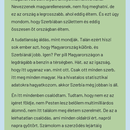
Nevezzenek magyarellenesnek, nem fog meghatni, de
ez az ország a legrosszabb, ahol eddig éltem. És ezt úgy
mondom, hogy Szerbiában születtem és eddig
összesen öt országban éltem.
A tudatlanság áldás, mint mondják. Talán ezért hiszi
sok ember azt, hogy Magyarország különb, és
Szerbiánál jobb. Igen? Per pill Magyarországon a
legdrágább a benzin a térségben. Hát, az az igazság,
hogy itt ugyanaz van, mint ott. Csak ott minden szerb,
itt meg minden magyar. Ha a hivatalos statisztikai
adatokra hagyatkozom, akkor Szerbia még jobban is áll.
Én itt mindenben csalódtam. Tudtam, hogy nem ez az
ígéret földje, nem Pesten lesz belőlem multimilliárdos
álomnő, nem itt találom meg életem szerelmét. De az a
leírhatatlan csalódás, ami minden oldalról ért, napról
napra gyötört. Számolom a szerződés lejártáig