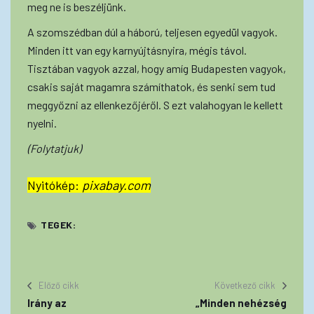
meg ne is beszéljünk.
A szomszédban dúl a háború, teljesen egyedül vagyok.
Minden itt van egy karnyújtásnyira, mégis távol.
Tisztában vagyok azzal, hogy amíg Budapesten vagyok,
csakis saját magamra számíthatok, és senki sem tud
meggyőzni az ellenkezőjéről. S ezt valahogyan le kellett
nyelni.
(Folytatjuk)
Nyitókép:
pixabay.com
TEGEK:
Előző cikk
Következő cikk
Irány az
„Minden nehézség