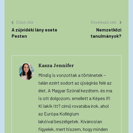
Előző cikk
Következő cikk
A zújvidéki lány esete
Nemzetközi
Pesten
tanulmányok?
Kasza Jennifer
Mindig is vonzottak a történetek –
talán ezért sodort az újságírás felé az
élet. A Magyar Szónál kezdtem, és ma
is ott dolgozom, emellett a Képes Ifi
Ki lakik itt? című rovatába írok, ahol
az Európa Kollégium
lakóival beszélgetek. Kíváncsian
figyelek, mert hiszem, hogy minden