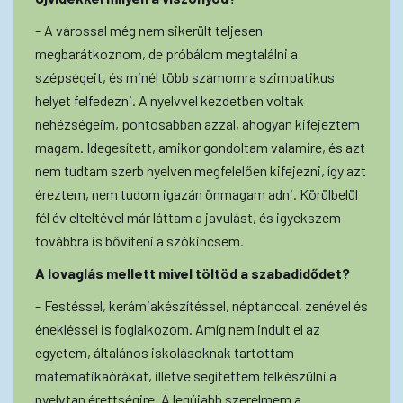
– A várossal még nem sikerült teljesen
megbarátkoznom, de próbálom megtalálni a
szépségeit, és minél több számomra szimpatikus
helyet felfedezni. A nyelvvel kezdetben voltak
nehézségeim, pontosabban azzal, ahogyan kifejeztem
magam. Idegesített, amikor gondoltam valamire, és azt
nem tudtam szerb nyelven megfelelően kifejezni, így azt
éreztem, nem tudom igazán önmagam adni. Körülbelül
fél év elteltével már láttam a javulást, és igyekszem
továbbra is bővíteni a szókincsem.
A lovaglás mellett mivel töltöd a szabadidődet?
– Festéssel, kerámiakészítéssel, néptánccal, zenével és
énekléssel is foglalkozom. Amíg nem indult el az
egyetem, általános iskolásoknak tartottam
matematikaórákat, illetve segítettem felkészülni a
nyelvtan érettségire. A legújabb szerelmem a