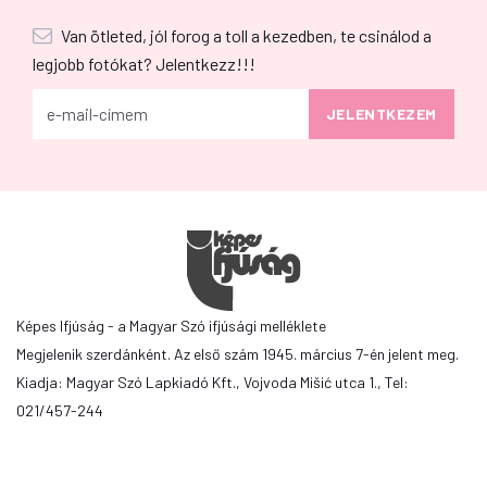
Van ötleted, jól forog a toll a kezedben, te csinálod a
legjobb fotókat? Jelentkezz!!!
Képes Ifjúság - a Magyar Szó ifjúsági melléklete
Megjelenik szerdánként. Az első szám 1945. március 7-én jelent meg.
Kiadja: Magyar Szó Lapkiadó Kft., Vojvoda Mišić utca 1., Tel:
021/457-244