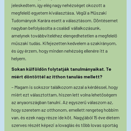
jeleskedtem, így elég nagy nehézséget okozott a
megfelelő egyetem kiválasztása. Végül a Műszaki
Tudományok Karára esett a választásom. Döntésemet
nagyban befolyásolta a családi vállalkozásunk,
amelynek továbbviteléhez elengedhetetlen a megfelelő
műszaki tudás. Kifejezetten kedvelem a szakirányom,
és úgy érzem, hogy minden nehézség ellenére itt a
helyem.
Sokan külföldön folytatják tanulmányaikat. Te
miért döntöttél az itthon tanulás mellett?
– Magam is sokszor találkozom azzal a kérdéssel, hogy
miért ezt választottam, hiszen lett volna lehetőségem
az anyaországban tanulni. Az egyszerű válaszom az,
hogy szeretem az otthonom, emellett rengeteg hobbim
van, és ezek nagy része ide köt. Nagyjából 15 éve életem
szerves részét képezi a lovaglás és több lovas sportág