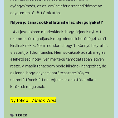
gyöngyhímzés, ez az, ami belefér a szabadidőmbe az
egyetemen töltött órák után.
Milyen jó tanácsokkal látnád el az idei gólyákat?
– Azt javasolnám mindenkinek, hogy járjanak nyitott
szemmel, és ragadjanak meg minden lehetőséget, amit
kínálnak nekik. Nem mondom, hogy itt könnyű helytállni,
viszont jó itthon tanulni. Nem sokaknak adatik meg az
a lehetőség, hogy ilyen mértékű támogatásban legyen
része. A másik tanácsom pedig klisének hangozhat, de
az lenne, hogy legyenek határozott céljaik, és
semmiért/senkiért ne térjenek el azoktól, amiket
kitűztek maguknak.
Nyitókép:
Vámos Viola
TEGEK: