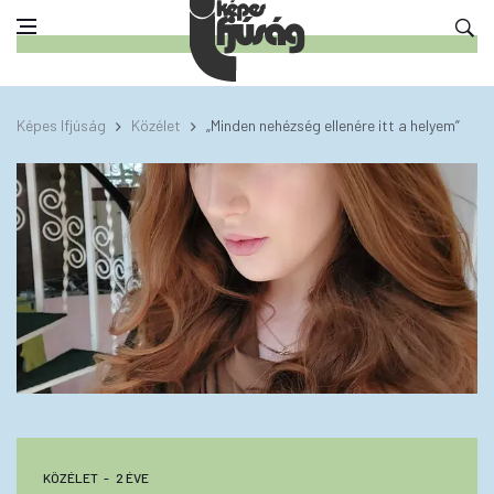
Képes Ifjúság
Közélet
„Minden nehézség ellenére itt a helyem”
KÖZÉLET
2 ÉVE