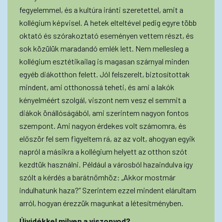
fegyelemmel, és a kultúra iránti szeretettel, amit a
kollégium képvisel. A hetek elteltével pedig egyre több
oktató és szórakoztató eseményen vettem részt, és
sok közülük maradandó emlék lett. Nem mellesleg a
kollégium esztétikailag is magasan szárnyal minden
egyéb diákotthon felett. Jól felszerelt, biztosítottak
mindent, ami otthonossá teheti, és ami a lakók
kényelméért szolgál, viszont nem vesz el semmit a
diákok önállóságából, ami szerintem nagyon fontos
szempont. Ami nagyon érdekes volt számomra, és
először fel sem figyeltem rá, az az volt, ahogyan egyik
napról a másikra a kollégium helyett az otthon szót
kezdtük használni. Például a városból hazaindulva így
szólt a kérdés a barátnőmhöz: „Akkor mostmár
indulhatunk haza?” Szerintem ezzel mindent elárultam
arról, hogyan érezzük magunkat a létesítményben.
Újvidékkel milyen a viszonyod?