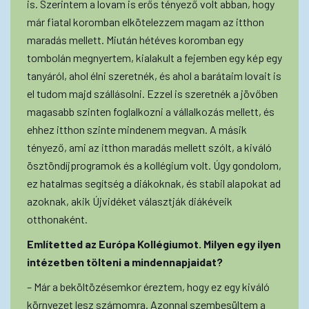
is. Szerintem a lovam is erős tényező volt abban, hogy
már fiatal koromban elkötelezzem magam az itthon
maradás mellett. Miután hétéves koromban egy
tombolán megnyertem, kialakult a fejemben egy kép egy
tanyáról, ahol élni szeretnék, és ahol a barátaim lovait is
el tudom majd szállásolni. Ezzel is szeretnék a jövőben
magasabb szinten foglalkozni a vállalkozás mellett, és
ehhez itthon szinte mindenem megvan. A másik
tényező, ami az itthon maradás mellett szólt, a kiváló
ösztöndíjprogramok és a kollégium volt. Úgy gondolom,
ez hatalmas segítség a diákoknak, és stabil alapokat ad
azoknak, akik Újvidéket választják diákéveik
otthonaként.
Említetted az Európa Kollégiumot. Milyen egy ilyen
intézetben tölteni a mindennapjaidat?
– Már a beköltözésemkor éreztem, hogy ez egy kiváló
környezet lesz számomra. Azonnal szembesültem a