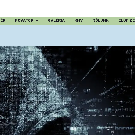
ZÉR
ROVATOK
GALÉRIA
KMV
RÓLUNK
ELŐFIZ