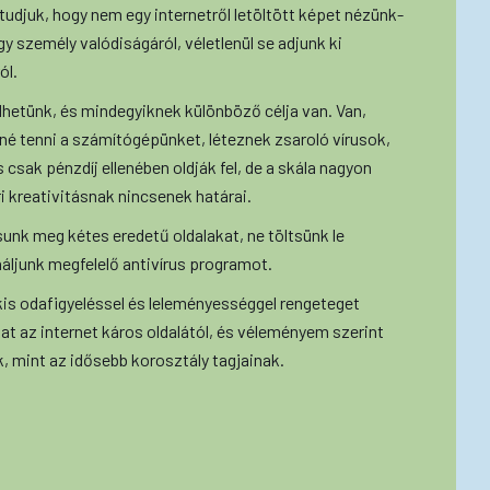
tudjuk, hogy nem egy internetről letöltött képet nézünk-
személy valódiságáról, véletlenül se adjunk ki
ól.
dhetünk, és mindegyiknek különböző célja van. Van,
é tenni a számítógépünket, léteznek zsaroló vírusok,
csak pénzdíj ellenében oldják fel, de a skála nagyon
 kreativitásnak nincsenek határai.
unk meg kétes eredetű oldalakat, ne töltsünk le
ználjunk megfelelő antivírus programot.
s odafigyeléssel és leleményességgel rengeteget
t az internet káros oldalától, és véleményem szerint
k, mint az idősebb korosztály tagjainak.