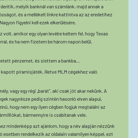
kiderítik, melyik banknál van számlánk, majd annak a
sságot, és a mellékelt linkre kattintva az az eredetihez
gyon figyelni kell ezek elkerülésére.
 volt, amikor egy olyan levélre keltem fel, hogy Texas
rral, és ha nem fizetem be három napon belül,
lretett pénzemet, és siettem a bankba…
 kapott piramisjáték, illetve MLM cégekhez való
ély, vagy egy régi „barát”, aki csak jót akar nekünk. A
cégek nagyrésze pedig szintén hasonló elven alapul,
színű, hogy nem egy ilyen cégben fogjuk megtalálni az
ármilliókat, bármennyire is csábítanak vele.
z mindenképp azt ajánlom, hogy a név alapján nézzünk
ó esetben rendelkezik az oldalain valamilyen képpel, ezt