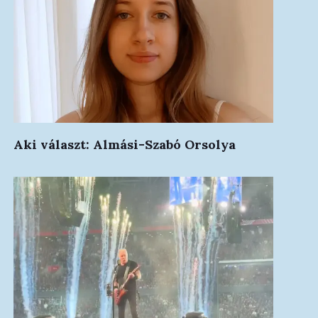
Aki választ: Almási-Szabó Orsolya