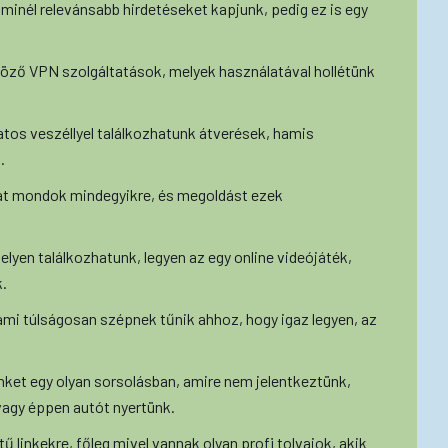
minél relevánsabb hirdetéseket kapjunk, pedig ez is egy
böző VPN szolgáltatások, melyek használatával hollétünk
tos veszéllyel találkozhatunk átverések, hamis
.
kat mondok mindegyikre, és megoldást ezek
lyen találkozhatunk, legyen az egy online videójáték,
.
lami túlságosan szépnek tűnik ahhoz, hogy igaz legyen, az
nket egy olyan sorsolásban, amire nem jelentkeztünk,
agy éppen autót nyertünk.
tű linkekre, főleg mivel vannak olyan profi tolvajok, akik