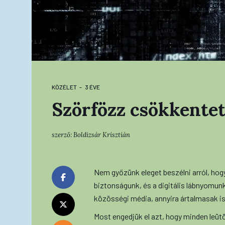
KÖZÉLET
3 ÉVE
Szörfözz csökkentet
szerző:
Boldizsár Krisztián
Nem győzünk eleget beszélni arról, hogy
biztonságunk, és a digitális lábnyomunk
közösségi média, annyira ártalmasak is
Most engedjük el azt, hogy minden leüt