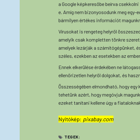
a Google képkeresőbe beírva csekkolni 
e. Amíg nem bizonyosodunk meg egy-egy 
bármilyen értékes információt magunkr
Vírusokat is rengeteg helyről összesze
amelyik csak kompletten tönkre szeretn
amelyek lezárják a számítógépünket, és 
széles, ezekben az esetekben az emberi
Ennek elkerülése érdekében ne látogass
ellenőrizetlen helyről dolgokat, és has
Összességében elmondható, hogy egy ki
tehetünk azért, hogy megóvjuk magunka
ezeket tanítani kellene úgy a fiatalokna
Nyitókép:
pixabay.com
TEGEK: