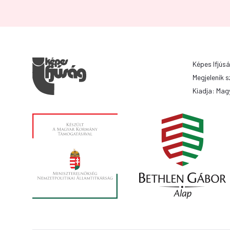
Képes Ifjúsá
Megjelenik s
Kiadja: Magy