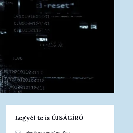
Legyél te is ÚJSÁGÍRÓ
Jelentkezz és írj nekünk!