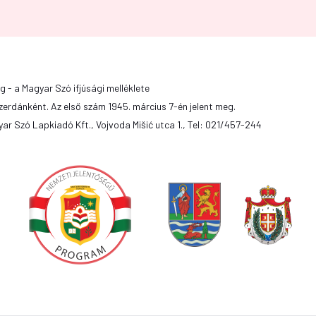
g - a Magyar Szó ifjúsági melléklete
zerdánként. Az első szám 1945. március 7-én jelent meg.
ar Szó Lapkiadó Kft., Vojvoda Mišić utca 1., Tel: 021/457-244