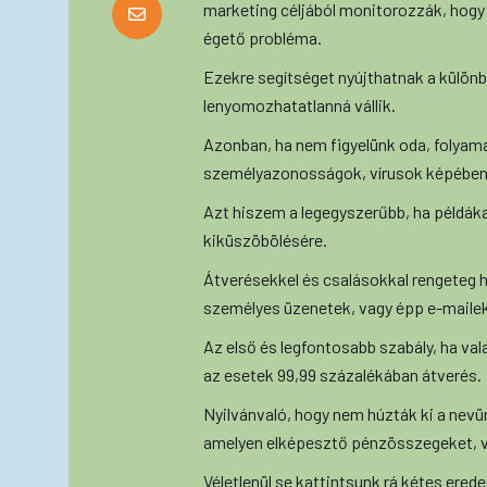
marketing céljából monitorozzák, hogy 
égető probléma.
Ezekre segítséget nyújthatnak a külön
lenyomozhatatlanná vállik.
Azonban, ha nem figyelünk oda, folyama
személyazonosságok, vírusok képében
Azt hiszem a legegyszerűbb, ha példá
kiküszöbölésére.
Átverésekkel és csalásokkal rengeteg he
személyes üzenetek, vagy épp e-mailek
Az első és legfontosabb szabály, ha va
az esetek 99,99 százalékában átverés.
Nyilvánvaló, hogy nem húzták ki a nevü
amelyen elképesztő pénzösszegeket, v
Véletlenül se kattintsunk rá kétes erede