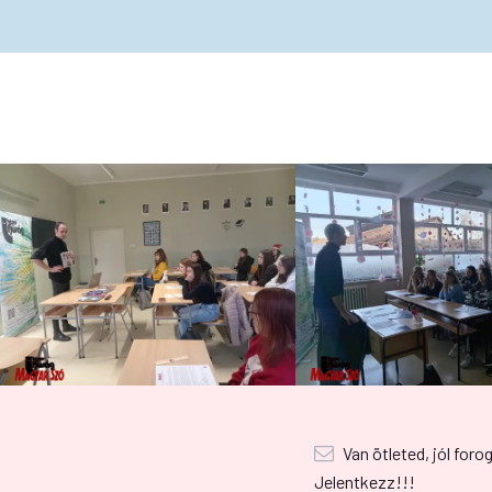
Van ötleted, jól foro
Jelentkezz!!!