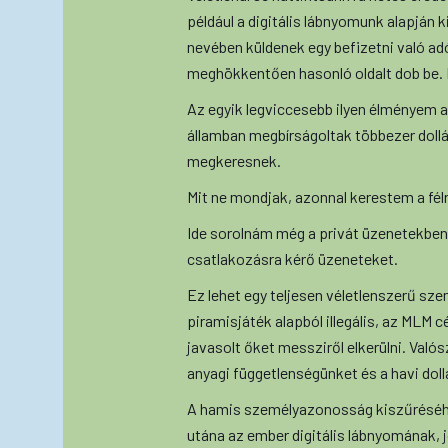
például a digitális lábnyomunk alapján 
nevében küldenek egy befizetni való adó
meghökkentően hasonló oldalt dob be. Na
Az egyik legviccesebb ilyen élményem az
államban megbírságoltak többezer dollá
megkeresnek.
Mit ne mondjak, azonnal kerestem a fé
Ide sorolnám még a privát üzenetekben
csatlakozásra kérő üzeneteket.
Ez lehet egy teljesen véletlenszerű szem
piramisjáték alapból illegális, az MLM 
javasolt őket messziről elkerülni. Való
anyagi függetlenségünket és a havi doll
A hamis személyazonosság kiszűréséhe
utána az ember digitális lábnyomának, j