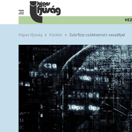
VE
Képes Ifjúság
Közélet
Szörfözz csökkentett veszéllyel