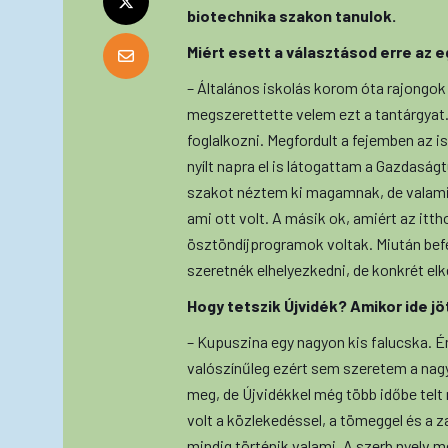
biotechnika szakon tanulok.
Miért esett a választásod erre az
– Általános iskolás korom óta rajongok
megszerettette velem ezt a tantárgyat
foglalkozni. Megfordult a fejemben az 
nyílt napra el is látogattam a Gazdasá
szakot néztem ki magamnak, de valami
ami ott volt. A másik ok, amiért az it
ösztöndíjprogramok voltak. Miután b
szeretnék elhelyezkedni, de konkrét e
Hogy tetszik Újvidék? Amikor ide jö
– Kupuszina egy nagyon kis falucska. 
valószínűleg ezért sem szeretem a na
meg, de Újvidékkel még több időbe te
volt a közlekedéssel, a tömeggel és a 
mindig történik valami. A szerb nyelv 