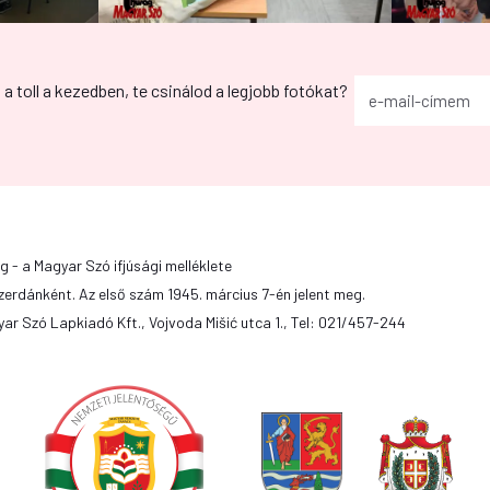
g a toll a kezedben, te csinálod a legjobb fotókat?
g - a Magyar Szó ifjúsági melléklete
zerdánként. Az első szám 1945. március 7-én jelent meg.
ar Szó Lapkiadó Kft., Vojvoda Mišić utca 1., Tel: 021/457-244