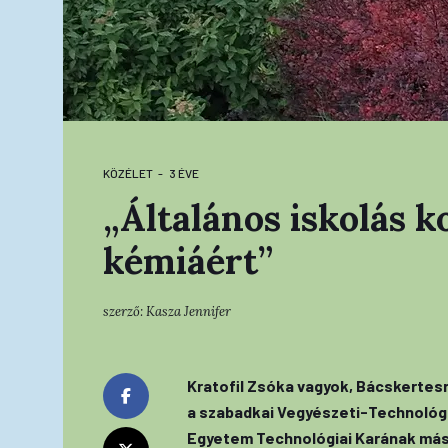
KÖZÉLET
3 ÉVE
„Általános iskolás 
kémiáért”
szerző:
Kasza Jennifer
Kratofil Zsóka vagyok, Bácskertesr
a szabadkai Vegyészeti-Technológia
Egyetem Technológiai Karának máso