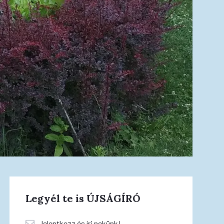
Legyél te is ÚJSÁGÍRÓ
Jelentkezz és írj nekünk!