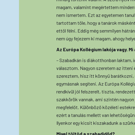
magam, valamint megértettem mindent, v
nem ismertem. Ezt az egyetemen tanult
tartottam tőle, hogy a tanárok másként
ettől félni. Eddig még semmilyen hátr
nem úgy fejezem ki magam, ahogy helye
Az Európa Kollégium lakója vagy. Mi a
– Szabadkán is diákotthonban laktam, í
választom. Nagyon szeretem az itteni é
szereztem, hisz itt könnyű barátkozni,
egymásnak segíteni. Az Európa Kollégiu
rendkívül jól felszerelt, tiszta, rendez
szakkörök vannak, ami szintén nagyon j
megfelelőt. Különböző közéleti estekre
ezért a tanulás mellett van lehetőségü
Ilyenkor egy kicsit kiszakadunk a szür
Mivel töltöd a szabadidőd?