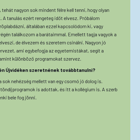
, tehát nagyon sok mindent félre kell tenni, hogy olyan
. A tanulás ezért rengeteg időt elvesz. Próbálom
röplabdázni, általában ezzel kapcsolódom ki, vagy
végén találkozom a barátaimmal. Emellett tagja vagyok a
lveszi, de élvezem és szeretem csinálni. Nagyon jó
ervezet, ami egybefogja az egyetemistákat, segít a
alamint különböző programokat szervez.
tén Újvidéken szeretnének továbbtanulni?
 a sok nehézség mellett van egy csomó jó dolog is.
ztöndíjprogramok is adottak, és itt a kollégium is. A szerb
nki bele fog jönni.