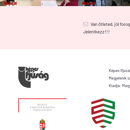
Van ötleted, jól foro
Jelentkezz!!!
Képes Ifjúsá
Megjelenik s
Kiadja: Magy