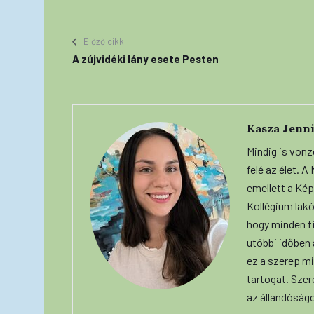
Előző cikk
A zújvidéki lány esete Pesten
Kasza Jenni
Mindig is vonz
felé az élet. 
emellett a Képe
Kollégium lakó
hogy minden f
utóbbi időben
ez a szerep mi
tartogat. Szer
az állandóság