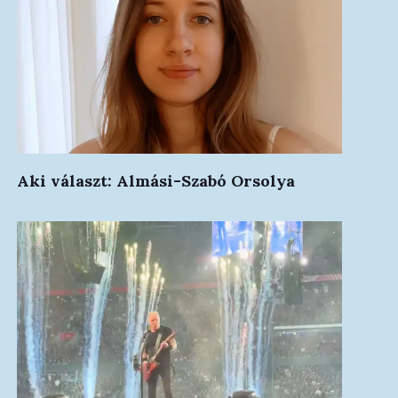
Aki választ: Almási-Szabó Orsolya