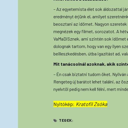
– Az egyetemista élet sok áldozattal jár
eredményt érjünk el, amilyet szeretnénk
beosztani az időmet. Nagyon szeretek 
megnézek egy filmet, sorozatot. A hét
VaMaDiSznek, ami szintén sok időmet e
dolognak tartom, hogy van egy ilyen sz
beilleszkedésben, útba igazítást ad, v
Mit tanácsolnál azoknak, akik szin
– Én csak biztatni tudom őket. Nyilván
Rengeteg új barátot lehet találni, az ös
nyelvtől pedig nem kell félni, mert minde
Nyitókép:
Kratofil Zsóka
TEGEK: