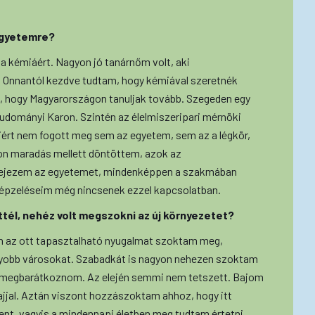
 egyetemre?
 a kémiáért. Nagyon jó tanárnőm volt, aki
. Onnantól kezdve tudtam, hogy kémiával szeretnék
is, hogy Magyarországon tanuljak tovább. Szegeden egy
gtudományi Karon. Szintén az élelmiszeripari mérnöki
ért nem fogott meg sem az egyetem, sem az a légkör,
thon maradás mellett döntöttem, azok az
efejezem az egyetemet, mindenképpen a szakmában
lképzeléseim még nincsenek ezzel kapcsolatban.
ttél, nehéz volt megszokni az új környezetet?
Én az ott tapasztalható nyugalmat szoktam meg,
gyobb városokat. Szabadkát is nagyon nehezen szoktam
lt megbarátkoznom. Az elején semmi nem tetszett. Bajom
zajjal. Aztán viszont hozzászoktam ahhoz, hogy itt
ment, vagyis a mindennapi életben meg tudtam értetni