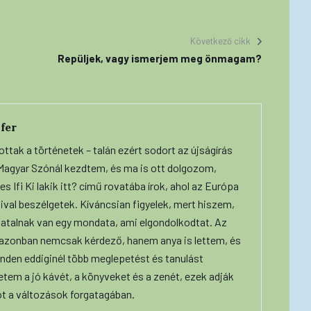
Következő cikk
Repüljek, vagy ismerjem meg önmagam?
fer
ottak a történetek – talán ezért sodort az újságírás
A Magyar Szónál kezdtem, és ma is ott dolgozom,
s Ifi Ki lakik itt? című rovatába írok, ahol az Európa
ival beszélgetek. Kíváncsian figyelek, mert hiszem,
iatalnak van egy mondata, ami elgondolkodtat. Az
 azonban nemcsak kérdező, hanem anya is lettem, és
nden eddiginél több meglepetést és tanulást
etem a jó kávét, a könyveket és a zenét, ezek adják
ot a változások forgatagában.