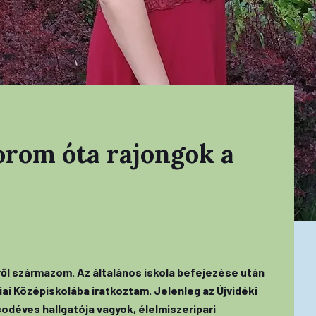
korom óta rajongok a
ől származom. Az általános iskola befejezése után
i Középiskolába iratkoztam. Jelenleg az Újvidéki
déves hallgatója vagyok, élelmiszeripari