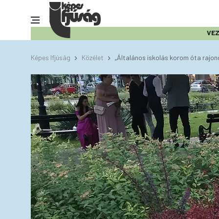
VE
Képes Ifjúság
Közélet
„Általános iskolás korom óta rajon