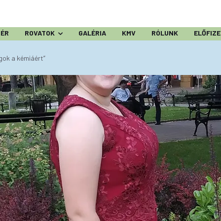
ZÉR
ROVATOK
GALÉRIA
KMV
RÓLUNK
ELŐFIZ
gok a kémiáért”