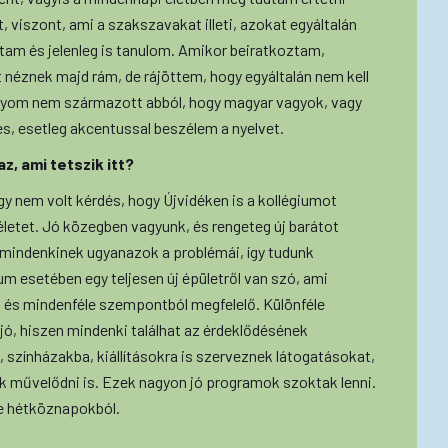
iszont, ami a szakszavakat illeti, azokat egyáltalán
am és jelenleg is tanulom. Amikor beiratkoztam,
 néznek majd rám, de rájöttem, hogy egyáltalán nem kell
ányom nem származott abból, hogy magyar vagyok, vagy
s, esetleg akcentussal beszélem a nyelvet.
z, ami tetszik itt?
gy nem volt kérdés, hogy Újvidéken is a kollégiumot
letet. Jó közegben vagyunk, és rengeteg új barátot
 mindenkinek ugyanazok a problémái, így tudunk
m esetében egy teljesen új épületről van szó, ami
ett és mindenféle szempontból megfelelő. Különféle
ó, hiszen mindenki találhat az érdeklődésének
, színházakba, kiállításokra is szerveznek látogatásokat,
nk művelődni is. Ezek nagyon jó programok szoktak lenni.
ke hétköznapokból.