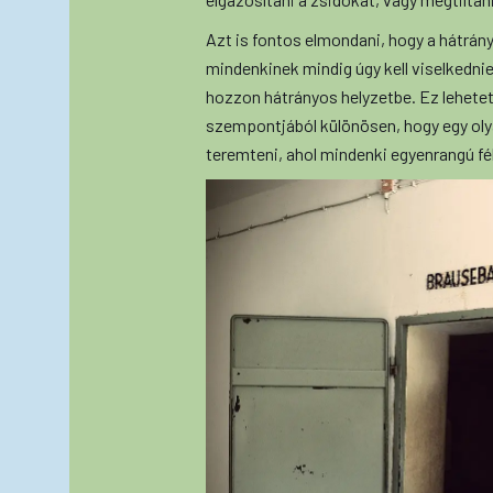
Azt is fontos elmondani, hogy a hátrán
mindenkinek mindig úgy kell viselkedni
hozzon hátrányos helyzetbe. Ez lehetetl
szempontjából különösen, hogy egy ol
teremteni, ahol mindenki egyenrangú fé