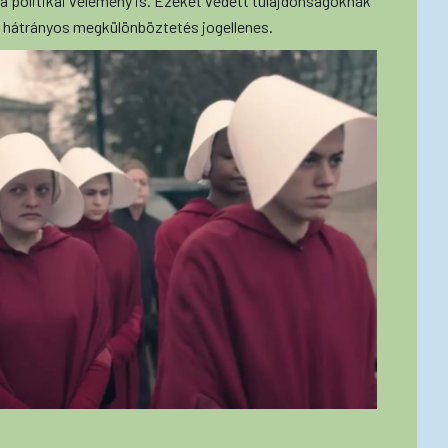
 a politikai vélemény is. Ezeket védett tulajdonságoknak
ő hátrányos megkülönböztetés jogellenes.