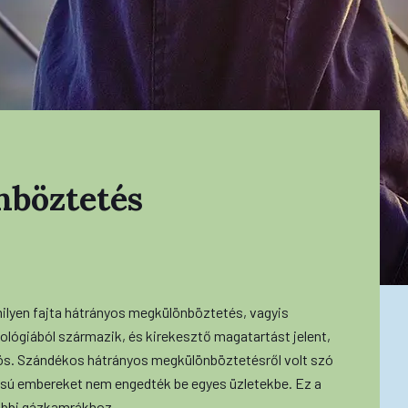
nböztetés
milyen fajta hátrányos megkülönböztetés, vagyis
ológiából származik, és kirekesztő magatartást jelent,
ös. Szándékos hátrányos megkülönböztetésről volt szó
ású embereket nem engedték be egyes üzletekbe. Ez a
sőbbi gázkamrákhoz.