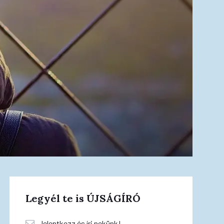
Legyél te is ÚJSÁGÍRÓ
Jelentkezz és írj nekünk!