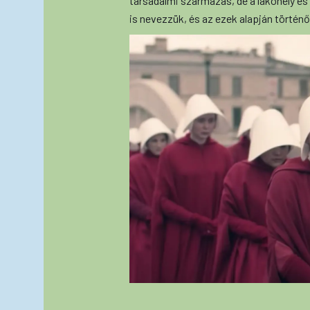
társadalmi származás, de a lakóhely és
is nevezzük, és az ezek alapján történ