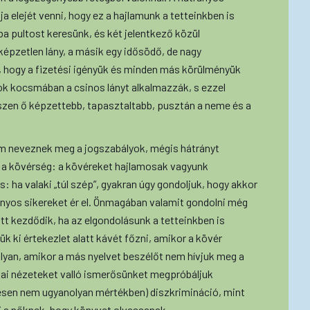
 elejét venni, hogy ez a hajlamunk a tetteinkben is
pultost keresünk, és két jelentkező közül
képzetlen lány, a másik egy idősödő, de nagy
e, hogy a fizetési igényük és minden más körülményük
ok kocsmában a csinos lányt alkalmazzák, s ezzel
iszen ő képzettebb, tapasztaltabb, pusztán a neme és a
m neveznek meg a jogszabályok, mégis hátrányt
l a kövérség: a kövéreket hajlamosak vagyunk
is: ha valaki „túl szép”, gyakran úgy gondoljuk, hogy akkor
nyos sikereket ér el. Önmagában valamit gondolni még
tt kezdődik, ha az elgondolásunk a tetteinkben is
ük ki értekezlet alatt kávét főzni, amikor a kövér
yan, amikor a más nyelvet beszélőt nem hívjuk meg a
tikai nézeteket valló ismerősünket megpróbáljuk
esen nem ugyanolyan mértékben) diszkrimináció, mint
ni a nőknek, hogy könyvet olvassanak.