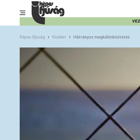
VE
Képes Ifjúság
Közélet
Hátrányos megkülönböztetés