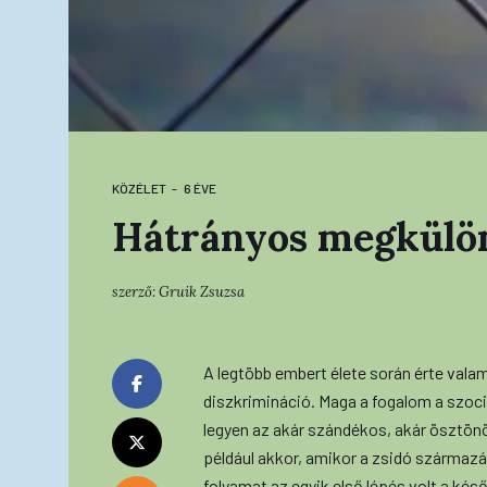
KÖZÉLET
6 ÉVE
Hátrányos megkülö
szerző:
Gruik Zsuzsa
A legtöbb embert élete során érte vala
diszkrimináció. Maga a fogalom a szoci
legyen az akár szándékos, akár ösztön
például akkor, amikor a zsidó származ
folyamat az egyik első lépés volt a ké