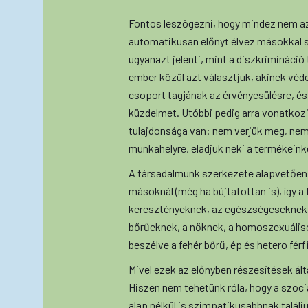
Fontos leszögezni, hogy mindez nem azt
automatikusan előnyt élvez másokkal s
ugyanazt jelenti, mint a diszkrimináció 
ember közül azt választjuk, akinek véde
csoport tagjának az érvényesülésre, és
küzdelmet. Utóbbi pedig arra vonatkozi
tulajdonsága van: nem verjük meg, nem
munkahelyre, eladjuk neki a termékeink
A társadalmunk szerkezete alapvetően 
másoknál (még ha bújtatottan is), így a
keresztényeknek, az egészségeseknek t
bőrűeknek, a nőknek, a homoszexuális
beszélve a fehér bőrű, ép és hetero férf
Mivel ezek az előnyben részesítések ált
Hiszen nem tehetünk róla, hogy a szoci
alap nélkül is szimpatikusabbnak találj