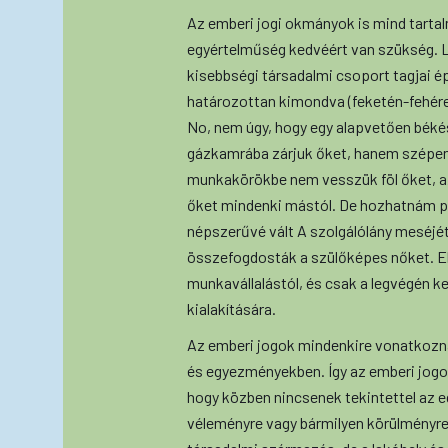
Az emberi jogi okmányok is mind tarta
egyértelműség kedvéért van szükség. 
kisebbségi társadalmi csoport tagjai é
határozottan kimondva (feketén-fehéren
No, nem úgy, hogy egy alapvetően béké
gázkamrába zárjuk őket, hanem szépen 
munkakörökbe nem vesszük föl őket, az
őket mindenki mástól. De hozhatnám pé
népszerűvé vált A szolgálólány meséjét
összefogdosták a szülőképes nőket. Elő
munkavállalástól, és csak a legvégén k
kialakítására.
Az emberi jogok mindenkire vonatkoznak
és egyezményekben. Így az emberi jog
hogy közben nincsenek tekintettel az 
véleményre vagy bármilyen körülményre.