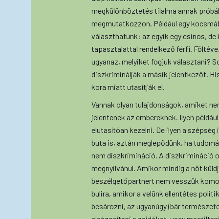
megkülönböztetés tilalma annak próbálja
megmutatkozzon. Például egy kocsmába 
választhatunk: az egyik egy csinos, de 
tapasztalattal rendelkező férfi. Föltév
ugyanaz, melyiket fogjuk választani? S
diszkriminálják a másik jelentkezőt. H
kora miatt utasítják el.
Vannak olyan tulajdonságok, amiket ne
jelentenek az embereknek. Ilyen példáu
elutasítóan kezelni. De ilyen a szépség 
buta is, aztán meglepődünk, ha tudomá
nem diszkrimináció. A diszkrimináció o
megnyilvánul. Amikor mindig a nőt küldj
beszélgetőpartnert nem vesszük komol
bulira, amikor a velünk ellentétes poli
besározni, az ugyanúgy (bár természet
elgázosítani a zsidókat, vagy megtilta