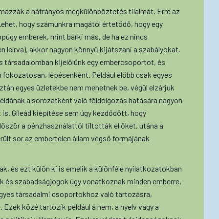
lmazzák a hátrányos megkülönböztetés tilalmát. Erre az
Lehet, hogy számunkra magától értetődő, hogy egy
ppúgy emberek, mint bárki más, de ha ez nincs
 leírva), akkor nagyon könnyű kijátszani a szabályokat.
s társadalomban kijelölünk egy embercsoportot, és
fokozatosan, lépésenként. Például előbb csak egyes
tán egyes üzletekbe nem mehetnek be, végül elzárjuk
ldának a sorozatként való földolgozás hatására nagyon
 is. Gileád kiépítése sem úgy kezdődött, hogy
ször a pénzhasználattól tiltották el őket, utána a
erült sor az embertelen állam végső formájának
, és ezt külön ki is emelik a különféle nyilatkozatokban
ok és szabadságjogok úgy vonatkoznak minden emberre,
egyes társadalmi csoportokhoz való tartozásra,
 Ezek közé tartozik például a nem, a nyelv vagy a