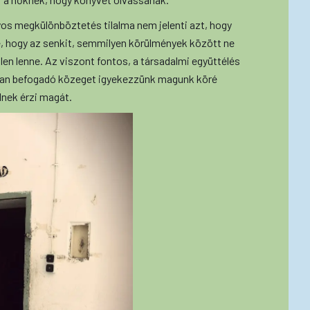
yos megkülönböztetés tilalma nem jelenti azt, hogy
e, hogy az senkit, semmilyen körülmények között ne
en lenne. Az viszont fontos, a társadalmi együttélés
yan befogadó közeget igyekezzünk magunk köré
lnek érzi magát.