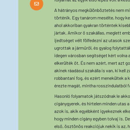
A hátrányos megkülönböztetés nem min
történik. Egy tanárom mesélte, hogy ke
ahol akkoriban gyakran történtek kise
jártak. Amikor ő szakállas, meglett emb
ijedtséget vélt fölfedezni az utasok sz
ugrottak a járműről, és gyalog folytattá
idegen városban segítséget kért volna a
elkerülték őt. És nem azért, mert azt 
akinek ráadásul szakálla is van, ki kel
robbantani fog, és ezért menekültek a 
érezte magát, mintha rosszindulatból f
Hasonló folyamatok játszódnak le akkor 
cigánygyerek, és hirtelen minden utas 
azok is, akik egyébként igyekeznek elke
hogy minden cigány egyben tolvaj is. De
első, ösztönös reakciójuk nekik is az, 