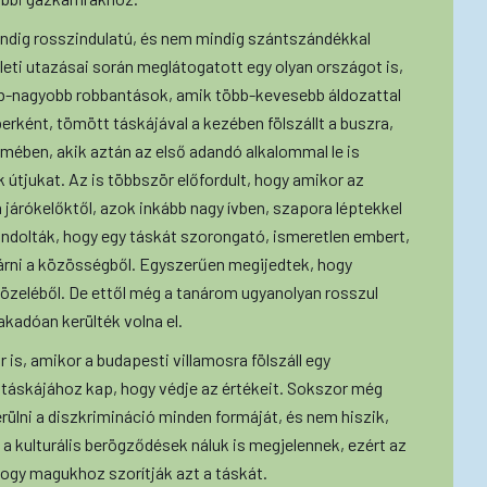
dig rosszindulatú, és nem mindig szántszándékkal
leti utazásai során meglátogatott egy olyan országot is,
bb-nagyobb robbantások, amik több-kevesebb áldozattal
erként, tömött táskájával a kezében fölszállt a buszra,
emében, akik aztán az első adandó alkalommal le is
k útjukat. Az is többször előfordult, hogy amikor az
 járókelőktől, azok inkább nagy ívben, szapora léptekkel
gondolták, hogy egy táskát szorongató, ismeretlen embert,
l zárni a közösségből. Egyszerűen megijedtek, hogy
közeléből. De ettől még a tanárom ugyanolyan rosszul
akadóan kerülték volna el.
is, amikor a budapesti villamosra fölszáll egy
a táskájához kap, hogy védje az értékeit. Sokszor még
rülni a diszkrimináció minden formáját, és nem hiszik,
 a kulturális berögződések náluk is megjelennek, ezért az
hogy magukhoz szorítják azt a táskát.