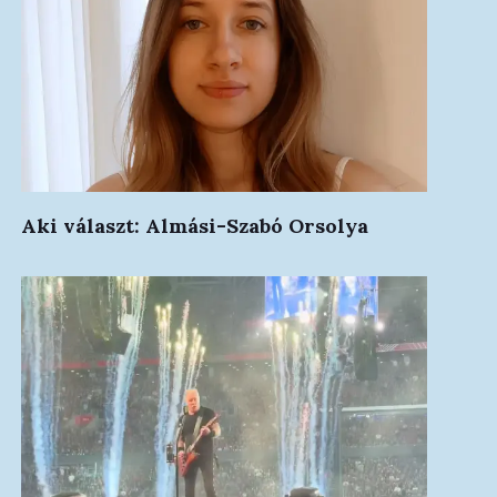
Aki választ: Almási-Szabó Orsolya