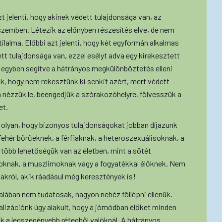
 jelenti, hogy akinek védett tulajdonsága van, az
zemben. Létezik az előnyben részesítés elve, de nem
tilalma. Előbbi azt jelenti, hogy két egyformán alkalmas
tt tulajdonsága van, ezzel esélyt adva egy kirekesztett
 egyben segítve a hátrányos megkülönböztetés elleni
k, hogy nem rekesztünk ki senkit azért, mert védett
 nézzük le, beengedjük a szórakozóhelyre, fölvesszük a
et.
olyan, hogy bizonyos tulajdonságokat jobban díjazunk
 fehér bőrűeknek, a férfiaknak, a heteroszexuálisoknak, a
öbb lehetőségük van az életben, mint a sötét
oknak, a muszlimoknak vagy a fogyatékkal élőknek. Nem
iakról, akik ráadásul még keresztények is!
alában nem tudatosak, nagyon nehéz föllépni ellenük.
alizációnk úgy alakult, hogy a jómódban élőket minden
uk a legszegényebb rétegből valóknál. A hátrányos