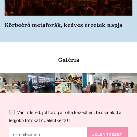
Körbeérő metaforák, kedves érzetek napja
Galéria
Van ötleted, jól forog a toll a kezedben, te csinálod a
legjobb fotókat? Jelentkezz!!!