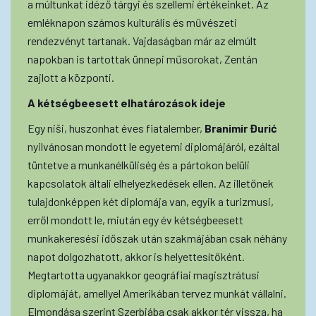
a múltunkat idéző tárgyi és szellemi értékeinket. Az
emléknapon számos kulturális és művészeti
rendezvényt tartanak. Vajdaságban már az elmúlt
napokban is tartottak ünnepi műsorokat, Zentán
zajlott a központi.
A
kétségbeesett
elhatározások
ideje
Egy niši, huszonhat éves fiatalember,
Branimir
Đurić
nyilvánosan mondott le egyetemi diplomájáról, ezáltal
tüntetve a munkanélküliség és a pártokon belüli
kapcsolatok általi elhelyezkedések ellen. Az illetőnek
tulajdonképpen két diplomája van, egyik a turizmusi,
erről mondott le, miután egy év kétségbeesett
munkakeresési időszak után szakmájában csak néhány
napot dolgozhatott, akkor is helyettesítőként.
Megtartotta ugyanakkor geográfiai magisztrátusi
diplomáját, amellyel Amerikában tervez munkát vállalni.
Elmondása szerint Szerbiába csak akkor tér vissza, ha