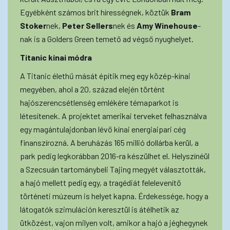
Egyébként számos brit hírességnek, köztük
Bram
Stoker
nek,
Peter
Sellers
nek és
Amy
Winehouse
-
nak is a Golders Green temető ad végső nyughelyet.
Titanic
kínai
módra
A Titanic élethű mását építik meg egy közép-kínai
megyében, ahol a 20. század elején történt
hajószerencsétlenség emlékére témaparkot is
létesítenek. A projektet amerikai terveket felhasználva
egy magántulajdonban lévő kínai energiaipari cég
finanszírozná. A beruházás 165 millió dollárba kerül, a
park pedig legkorábban 2016-ra készülhet el. Helyszínéül
a Szecsuán tartománybeli Tajing megyét választották,
a hajó mellett pedig egy, a tragédiát felelevenítő
történeti múzeum is helyet kapna. Érdekessége, hogy a
látogatók szimuláción keresztül is átélhetik az
ütközést, vajon milyen volt, amikor a hajó a jéghegynek