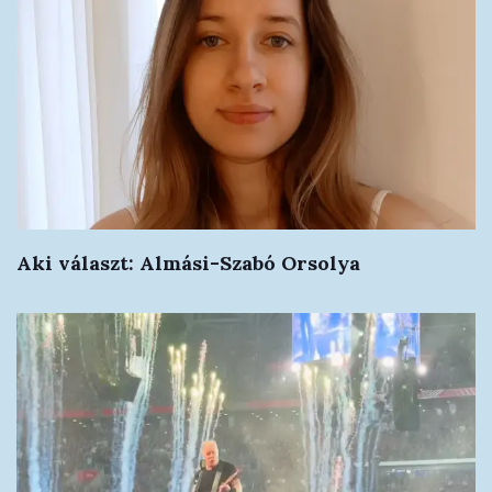
Aki választ: Almási-Szabó Orsolya