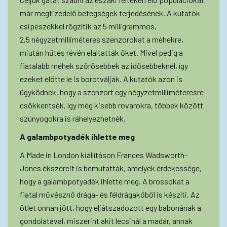
már megtizedelő betegségek terjedésének. A kutatók
csipeszekkel rögzítik az 5 milligrammos,
2,5 négyzetmilliméteres szenzorokat a méhekre,
miután hűtés révén elaltatták őket. Mivel pedig a
fiatalabb méhek szőrösebbek az idősebbeknél, így
ezeket előtte le is borotválják. A kutatók azon is
ügyködnek, hogy a szenzort egy négyzetmilliméteresre
csökkentsék, így még kisebb rovarokra, többek között
szúnyogokra is ráhelyezhetnék.
A
galambpotyadék
ihlette
meg
A Made in London kiállításon Frances Wadsworth-
Jones ékszereit is bemutatták, amelyek érdekessége,
hogy a galambpotyadék ihlette meg. A brossokat a
fiatal művésznő drága- és féldrágakőből is készíti. Az
ötlet onnan jött, hogy eljátszadozott egy babonának a
gondolatával, miszerint akit lecsinál a madár, annak