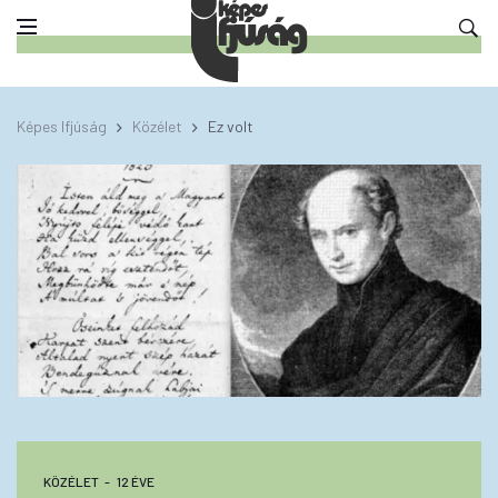
Képes Ifjúság
Közélet
Ez volt
KÖZÉLET
12 ÉVE