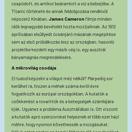
csapódott, és amikor beáramlott a víz a belsejébe. A
Titanic története és annak feldolgozása rendkívül
népszerű Kínában,
James
Cameron
filmje minden
idők legnagyobb bevételét hozta mozijaiknak. Az 1912
áprilisában elsüllyedt óceánjáró másának megépítése
sem az első próbálkozás lesz az országban: hasonló
projektbe kezdett egy másik cég is, egy ausztrál
bányamágnás megrendelésére.
A
mikrovilág
csodája
El tudod képzelni a világot méz nélkül? Márpedig sor
kerülhet rá, hiszen a méhek száma évről évre
fogyatkozik az európai országokban. A kutatók a
csökkenést a rovarirtók és a betegségek számlájára
írják. Ugyanez a probléma Ausztráliában is. Ott viszont
a kutatók apró szenzorokat helyeznek el több ezer házi
méhre, hogy nyomon követhessék a mozgásukat.
Céljuk gátat szabni az északi féltekén élő populációkat