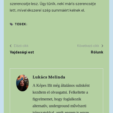
szerencséje lesz. Úgy tűnik, neki máris szerencséje
lett, mivel ékszerei szép summáért kelnek el.
TEGEK:
Előző cikk
Következő cikk
Vajdasági est
Rólunk
Lukács Melinda
A Képes Ifit még általános sulisként
kezdtem el olvasgatni. Felkeltette a
figyelmemet, hogy foglalkozik
alternatív, underground művészeti
irányzatokkal, amik engem is egyre