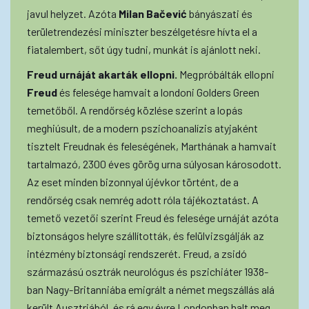
javul helyzet. Azóta
Milan
Bačević
bányászati és
területrendezési miniszter beszélgetésre hívta el a
fiatalembert, sőt úgy tudni, munkát is ajánlott neki.
Freud
urnáját
akarták
ellopni.
Megpróbálták ellopni
Freud
és felesége hamvait a londoni Golders Green
temetőből. A rendőrség közlése szerint a lopás
meghiúsult, de a modern pszichoanalízis atyjaként
tisztelt Freudnak és feleségének, Marthának a hamvait
tartalmazó, 2300 éves görög urna súlyosan károsodott.
Az eset minden bizonnyal újévkor történt, de a
rendőrség csak nemrég adott róla tájékoztatást. A
temető vezetői szerint Freud és felesége urnáját azóta
biztonságos helyre szállították, és felülvizsgálják az
intézmény biztonsági rendszerét. Freud, a zsidó
származású osztrák neurológus és pszichiáter 1938-
ban Nagy-Britanniába emigrált a német megszállás alá
került Ausztriából, és rá egy évre Londonban halt meg.