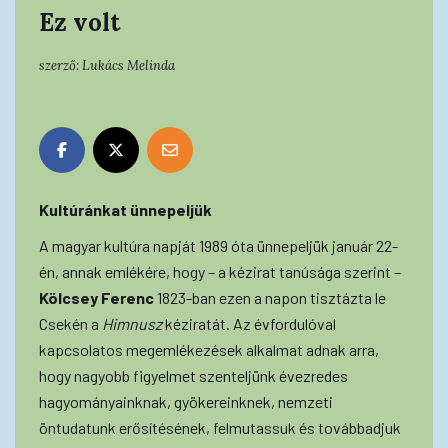
Ez volt
szerző:
Lukács Melinda
Kultúránkat
ünnepeljük
A magyar kultúra napját 1989 óta ünnepeljük január 22-
én, annak emlékére, hogy – a kézirat tanúsága szerint –
Kölcsey
Ferenc
1823-ban ezen a napon tisztázta le
Csekén a
Himnusz
kéziratát. Az évfordulóval
kapcsolatos megemlékezések alkalmat adnak arra,
hogy nagyobb figyelmet szenteljünk évezredes
hagyományainknak, gyökereinknek, nemzeti
öntudatunk erősítésének, felmutassuk és továbbadjuk