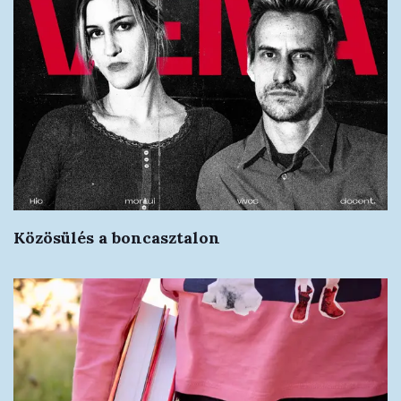
Közösülés a boncasztalon