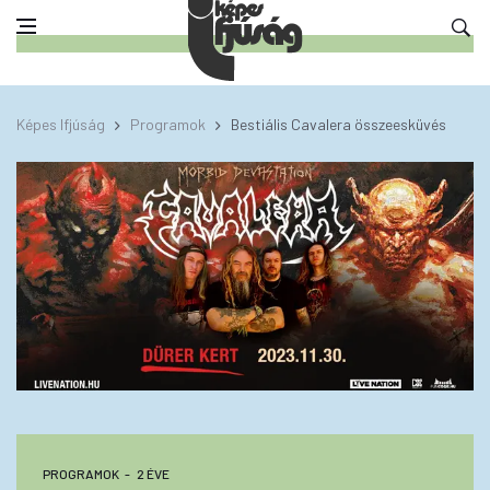
Képes Ifjúság
Programok
Bestiális Cavalera összeesküvés
PROGRAMOK
2 ÉVE