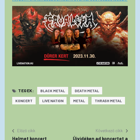
TEGEK:
BLACK METAL
DEATH METAL
KONCERT
LIVE NATION
METAL
THRASH METAL
Előző cikk
Következő cikk
Helmet koncert
Újvidéken ad koncertet a