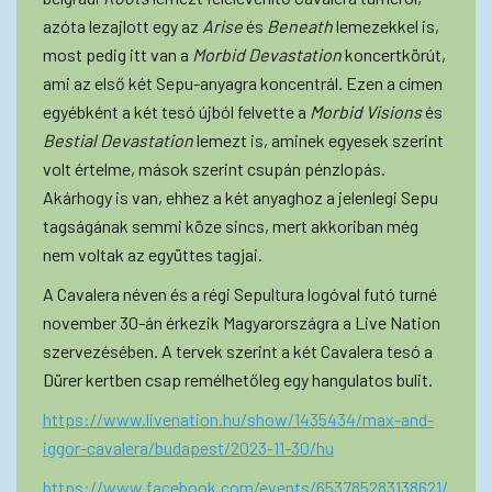
azóta lezajlott egy az
Arise
és
Beneath
lemezekkel is,
most pedig itt van a
Morbid Devastation
koncertkörút,
ami az első két Sepu-anyagra koncentrál. Ezen a címen
egyébként a két tesó újból felvette a
Morbid Visions
és
Bestial Devastation
lemezt is, aminek egyesek szerint
volt értelme, mások szerint csupán pénzlopás.
Akárhogy is van, ehhez a két anyaghoz a jelenlegi Sepu
tagságának semmi köze sincs, mert akkoriban még
nem voltak az együttes tagjai.
A Cavalera néven és a régi Sepultura logóval futó turné
november 30-án érkezik Magyarországra a Live Nation
szervezésében. A tervek szerint a két Cavalera tesó a
Dürer kertben csap remélhetőleg egy hangulatos bulit.
https://www.livenation.hu/show/1435434/max-and-
iggor-cavalera/budapest/2023-11-30/hu
https://www.facebook.com/events/653785283138621/