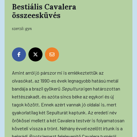
Bestiális Cavalera
összeesküvés
szerző:
gyn
Amint arról jó párszor mi is emlékeztettük az
olvasókat, az 1990-es évek legnagyobb hatású metál
bandája a brazil gyökerű
Sepultura
igen határozottan
kettészakadt, és azóta sincs béke az egykori és új
tagok között. Ennek azért vannak jó oldalai is, mert
gyakorlatilag két Sepulturát kaptunk. Az eredeti név
örökösei mellett a két Cavalera testvér is folyamatosan
követeli vissza a trónt. Néhány évvel ezelőtt írtunk is a
belgrádi
Roots
lemezt felelevenítő Cavalera turnéról,