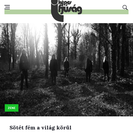
ZENE
Sötét fém a világ körül