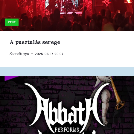
ZENE
A pusztulás serege
Szerző:
gyn
2025. 05. 17. 20:07