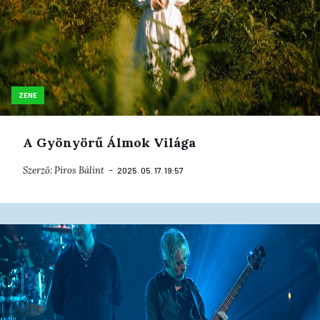
ZENE
A Gyönyörű Álmok Világa
Szerző:
Piros Bálint
2025. 05. 17. 19:57