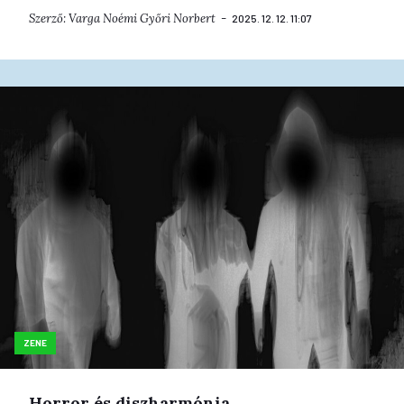
Szerző:
Varga Noémi
Győri Norbert
2025. 12. 12. 11:07
ZENE
Horror és diszharmónia