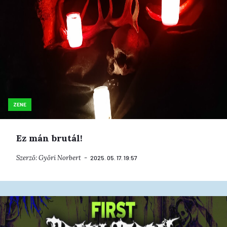
ZENE
Ez mán brutál!
Szerző:
Győri Norbert
2025. 05. 17. 19:57