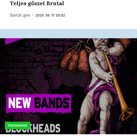
Teljes gőzzel Brutal
Szerző:
gyn
2025. 05. 17. 20:02
PROGRAMOK