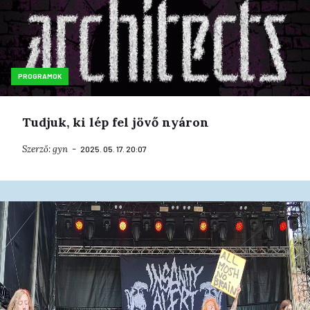
PROGRAMOK
Tudjuk, ki lép fel jövő nyáron
Szerző:
gyn
2025. 05. 17. 20:07