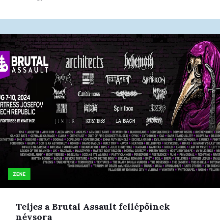
ZENE
Teljes a Brutal Assault fellépőinek
névsora