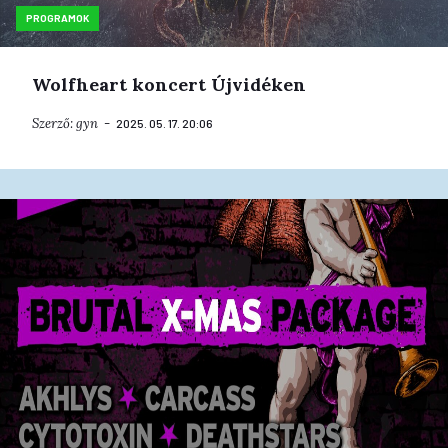
PROGRAMOK
Wolfheart koncert Újvidéken
Szerző:
gyn
2025. 05. 17. 20:06