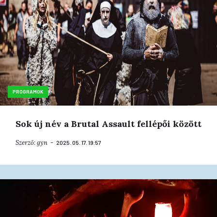
PROGRAMOK
Sok új név a Brutal Assault fellépői között
Szerző:
gyn
2025. 05. 17. 19:57