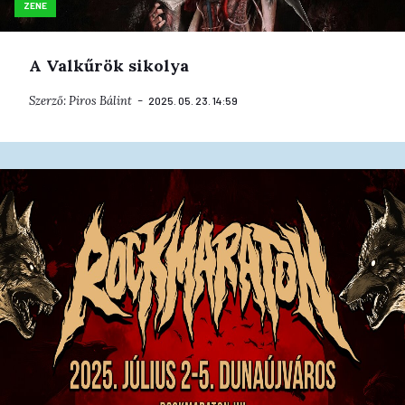
ZENE
A Valkűrök sikolya
Szerző:
Piros Bálint
2025. 05. 23. 14:59