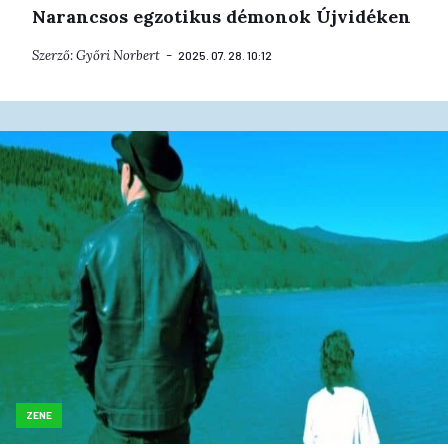
Narancsos egzotikus démonok Újvidéken
Szerző:
Győri Norbert
2025. 07. 28. 10:12
ZENE