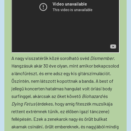
A nagy visszatérők közé sorolható svéd
Dismember
.
Hangzásuk akár 30 éve olyan, mint amikor bekapcsolod
a láncfűrészt, és erre adsz egy kis gitárszimulációt.
Őszintén, nem látszott kopottnak a banda. A best of
jellegű koncerten hatalmas hangulat volt óriási body
surfinggel, akárcsak az őket követő
Biohazard
és
Dying Fetus
(érdekes, hogy amíg fíteszék muzsikája
rettent extrémnek tűnik, ez élőben igazi tánczene)
fellépésén. Ezek a zenekarok nagy és őrült bulikat
akarnak csinálni, őrült embereknek, és nagyjából mindig