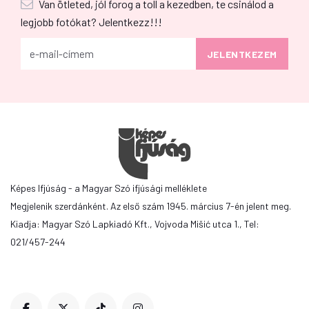
Van ötleted, jól forog a toll a kezedben, te csinálod a
legjobb fotókat? Jelentkezz!!!
Képes Ifjúság - a Magyar Szó ifjúsági melléklete
Megjelenik szerdánként. Az első szám 1945. március 7-én jelent meg.
Kiadja: Magyar Szó Lapkiadó Kft., Vojvoda Mišić utca 1., Tel:
021/457-244