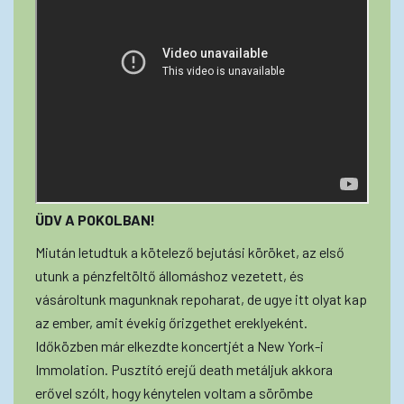
ÜDV A POKOLBAN!
Miután letudtuk a kötelező bejutási köröket, az első
utunk a pénzfeltöltő állomáshoz vezetett, és
vásároltunk magunknak repoharat, de ugye itt olyat kap
az ember, amit évekig őrizgethet ereklyeként.
Időközben már elkezdte koncertjét a New York-i
Immolation. Pusztító erejű death metáljuk akkora
erővel szólt, hogy kénytelen voltam a sörömbe