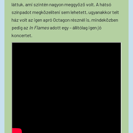
láttuk, ami szintén nagyon meggyőző volt. A hátsó
színpadot megközelíteni sem lehetett, ugyanakkor telt
ház volt az igen apró Octagon résznél is, mindeközben
pedig az
In Flames
adott egy – állítólag igen jó
koncertet.