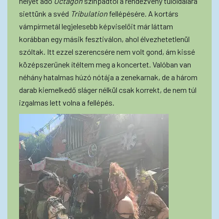
helyet adó
Octagon
színpadtól a rendezvény túloldalára
siettünk a svéd
Tribulation
fellépésére. A kortárs
vámpírmetál legjelesebb képviselőit már láttam
korábban egy másik fesztiválon, ahol élvezhetetlenül
szóltak. Itt ezzel szerencsére nem volt gond, ám kissé
középszerűnek ítéltem meg a koncertet. Valóban van
néhány hatalmas húzó nótája a zenekarnak, de a három
darab kiemelkedő sláger nélkül csak korrekt, de nem túl
izgalmas lett volna a fellépés.