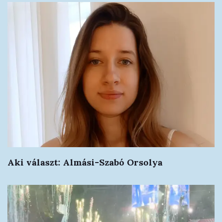
Aki választ: Almási-Szabó Orsolya