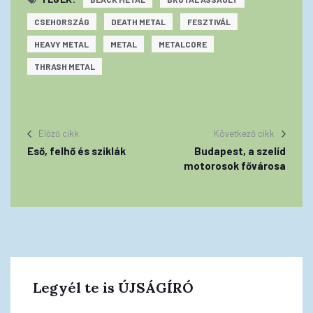
CSEHORSZÁG
DEATH METAL
FESZTIVÁL
HEAVY METAL
METAL
METALCORE
THRASH METAL
Előző cikk
Következő cikk
Eső, felhő és sziklák
Budapest, a szelíd
motorosok fővárosa
Legyél te is ÚJSÁGÍRÓ