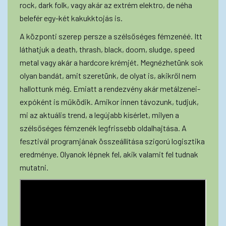
rock, dark folk, vagy akár az extrém elektro, de néha
belefér egy-két kakukktojás is.
A központi szerep persze a szélsőséges fémzenéé. Itt
láthatjuk a death, thrash, black, doom, sludge, speed
metal vagy akár a hardcore krémjét. Megnézhetünk sok
olyan bandát, amit szeretünk, de olyat is, akikről nem
hallottunk még. Emiatt a rendezvény akár metálzenei-
expóként is működik. Amikor innen távozunk, tudjuk,
mi az aktuális trend, a legújabb kísérlet, milyen a
szélsőséges fémzenék legfrissebb oldalhajtása. A
fesztivál programjának összeállítása szigorú logisztika
eredménye. Olyanok lépnek fel, akik valamit fel tudnak
mutatni.