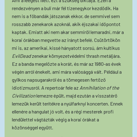
Ami a leégést illeti, ezt a szükség diktálja. Ezen a
rendezvényen a buli már fél tizenegykor kezdődik. Ha
nem is a főbandák játszanak ekkor, de semmivel sem
rosszabb zenekarok azoknál, akik éjszakai időpontot
kaptak. Emiatt aki nem akar semmiről lemaradni, már a
korai órákban megvette az irányt befelé. Csütörtökön
mi is, az amerikai, kissé hányatott sorsú, ám kultikus
EvilDead
zenekar környezetvédelmi thrash metáljára.
Ez a banda megelőzte a korát, és már az 1980-as évek
végén arról énekelt, ami mára valósággá vált. Például a
gyilkos napsugarakról és a tömegesen fertőző
idiotizmusról. A repertoár fele az
Annihilation of the
Civilization
lemezre épült, majd ezután a visszatérő
lemezük került terítékre a nyúlfarknyi koncerten. Ennek
ellenére a hangulat jó volt, és a régi mesterek profi
lendülettel vágtázták végig a korai órákat a
közönséggel együtt.