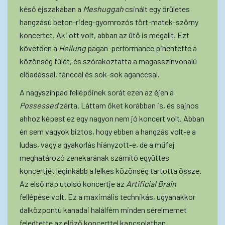
késő éjszakában a
Meshuggah
csinált egy őrületes
hangzású beton-rideg-gyomrozós tört-matek-szörny
koncertet. Aki ott volt, abban az ütő is megállt. Ezt
követően a
Heilung
pagan-performance pihentette a
közönség fülét, és szórakoztatta a magasszínvonalú
előadással, tánccal és sok-sok aganccsal.
A nagyszínpad fellépőinek sorát ezen az éjen a
Possessed
zárta. Láttam őket korábban is, és sajnos
ahhoz képest ez egy nagyon nem jó koncert volt. Abban
én sem vagyok biztos, hogy ebben a hangzás volt-e a
ludas, vagy a gyakorlás hiányzott-e, de a műfaj
meghatározó zenekarának számító együttes
koncertjét leginkább a lelkes közönség tartotta össze.
Az első nap utolsó koncertje az
Artificial Brain
fellépése volt. Ez a maximális technikás, ugyanakkor
dalközpontú kanadai halálfém minden sérelmemet
feledtette az előző koncerttel kapcsolatban.