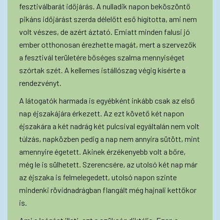
fesztiválbarát időjárás. A nulladik napon beköszöntő
pikáns időjárást szerda délelőtt eső hígította, ami nem
volt vészes, de azért áztató. Emiatt minden falusi jó
ember otthonosan érezhette magát, mert a szervezők
a fesztivál területére bőséges szalma mennyiséget
szórtak szét. A kellemes istállószag végig kísérte a
rendezvényt.
A látogatók harmada is egyébként inkább csak az első
nap éjszakájára érkezett. Az ezt követő két napon
éjszakára a két nadrág két pulcsival egyáltalán nem volt
túlzás, napközben pedig a nap nem annyira sütött, mint
amennyire égetett. Akinek érzékenyebb volt a bőre,
még le is sülhetett. Szerencsére, az utolsó két nap már
az éjszaka is felmelegedett, utolsó napon szinte
mindenki rövidnadrágban flangált még hajnali kettőkor
is.