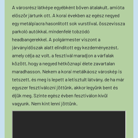
A városrész látképe egyébként bőven átalakult, amióta
először jártunk ott. A korai években az egész negyed
egy metálpiacra hasonlított sok vurstlival, összevissza
parkoló autókkal, mindenfelé tobzódó
headbangerekkel. A polgármester viszont a
járványidőszak alatt elindított egy kezdeményezést,
amely célja az volt, a fesztivál maradjon a várfalak
között, hogy a negyed hétköznapi élete zavartalan
maradhasson. Nekem a korai metálkáosz városkép is
tetszett, és meg is lepett a letisztult látvány, de ha már
egyszer fesztiválozni jöttünk, akkor legyünk bent és
éljük meg. Szinte egész évben fesztiválon kívül
vagyunk. Nem kint lenni jöttünk.