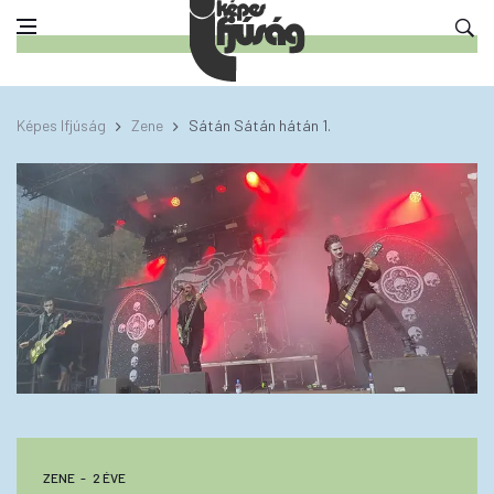
Képes Ifjúság
Zene
Sátán Sátán hátán 1.
ZENE
2 ÉVE