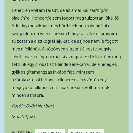
Lehet, én voltam fáradt, de az amerikai
Midnight
black’n’roll koncertje sem fogott meg túlzottan. Oké, jó
ötlet így maszkban meg bőrdzsekiben rohangálni a
színpadon, de valami nekem hiányzott. Nem ismerem
túlzottan a diszkográfiájukat, de sajnos nem is fogott
meg a fellépés. A közönség viszont élvezte, vagyis
lehet, csak én égtem már ki aznapra. Ezt követően még
tettünk egy próbát az Elende zenekarral, de a hideg és
gyilkos gitárhangzás inkább fájt, mintsem
szórakoztatott. Ennek ellenére ez is szintén egy
meggyőző fellépés volt, csak nekünk volt már sok
minden aznapra.
Fotók: Győri Norbert
(Folytatjuk)
TEGEK:
BLACK METAL
BRUTAL ASSAULT