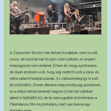
A
Carpenter Brut
ot már láttam korábban, nem is volt
rossz, de ezúttal már öt perc után tudtam, ez engem
még egyszer nem érdekel. Értem én, hogy synthwave,
de olyan érzésem volt, hogy egy cédéről szól a zene, és
néha valamit belejátszanak. Ez valószínűleg így is volt,
de működött. Ennek ellenére még mindig úgy gondolom,
ez a stílus háttérzenének nagyon jó (de hát valóban
abból is fejlődött ki), de én sem ugrálok örömömben a
Flashdance film muzsikájára, mert van benne egy
digitális gitár.