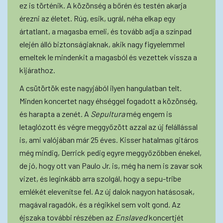
ez is történik. A közönség a bőrén és testén akarja
érezni az életet. Rúg, esik, ugrál, néha elkap egy
ártatlant, a magasba emeli, és tovább adja a színpad
elején álló biztonságiaknak, akik nagy figyelemmel
emeltek le mindenkit a magasból és vezettek vissza a
kijárathoz.
A csütörtök este nagyjából ilyen hangulatban telt.
Minden koncertet nagy éhséggel fogadott a közönség,
és harapta a zenét. A
Sepultura
még engem is
letaglózott és végre meggyőzött azzal az új felállással
is, ami valójában már 25 éves. Kisser hatalmas gitáros
még mindig, Derrick pedig egyre meggyőzőbben énekel,
de jó, hogy ott van Paulo Jr. is, még ha nem is zavar sok
vizet, és leginkább arra szolgál, hogy a sepu-tribe
emlékét elevenítse fel. Az új dalok nagyon hatásosak,
magával ragadók, és a régikkel sem volt gond. Az
éjszaka további részében az
Enslaved
koncertjét