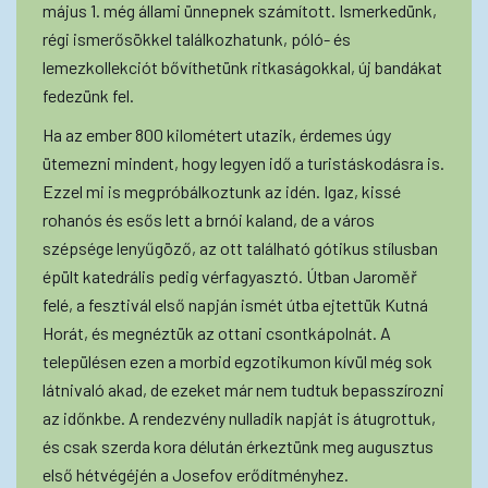
május 1. még állami ünnepnek számított. Ismerkedünk,
régi ismerősökkel találkozhatunk, póló- és
lemezkollekciót bővíthetünk ritkaságokkal, új bandákat
fedezünk fel.
Ha az ember 800 kilométert utazik, érdemes úgy
ütemezni mindent, hogy legyen idő a turistáskodásra is.
Ezzel mi is megpróbálkoztunk az idén. Igaz, kissé
rohanós és esős lett a brnói kaland, de a város
szépsége lenyűgöző, az ott található gótikus stílusban
épült katedrális pedig vérfagyasztó. Útban Jaroměř
felé, a fesztivál első napján ismét útba ejtettük Kutná
Horát, és megnéztük az ottani csontkápolnát. A
településen ezen a morbid egzotikumon kívül még sok
látnivaló akad, de ezeket már nem tudtuk bepasszírozni
az időnkbe. A rendezvény nulladik napját is átugrottuk,
és csak szerda kora délután érkeztünk meg augusztus
első hétvégéjén a Josefov erődítményhez.