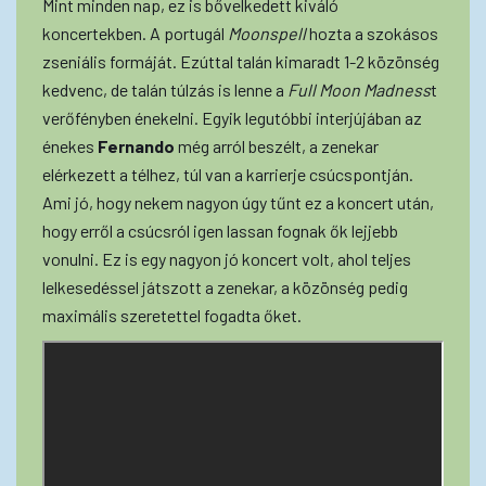
Mint minden nap, ez is bővelkedett kiváló
koncertekben. A portugál
Moonspell
hozta a szokásos
zseniális formáját. Ezúttal talán kimaradt 1-2 közönség
kedvenc, de talán túlzás is lenne a
Full Moon Madness
t
verőfényben énekelni. Egyik legutóbbi interjújában az
énekes
Fernando
még arról beszélt, a zenekar
elérkezett a télhez, túl van a karrierje csúcspontján.
Ami jó, hogy nekem nagyon úgy tűnt ez a koncert után,
hogy erről a csúcsról igen lassan fognak ők lejjebb
vonulni. Ez is egy nagyon jó koncert volt, ahol teljes
lelkesedéssel játszott a zenekar, a közönség pedig
maximális szeretettel fogadta őket.