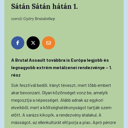
Sátán Sátán hátán 1.
szerző:
Győry Brutalothep
A Brutal Assault továbbra is Európa legjobb és
legnagyobb extrém metálzenei rendezvénye – 1.
rész
Sok fesztivál bedől. Irányt téveszt, mert több embert
akar bevonzani. Olyan közönséget vonz be, amelyik
megosztja a népességet. Alább adnak az egykori
elveikből, mert a költséghatékonyságot tartják szem
előtt. A varázs kikopik, a rendezvény átalakul. A
másságot, az ellenkultúrát eltiporja a piac. Apró pénzre