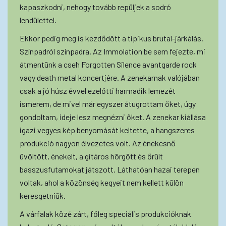
kapaszkodni, nehogy tovább repüljek a sodró
lendülettel.
Ekkor pedig meg is kezdődött a tipikus brutal-járkálás.
Színpadról színpadra. Az Immolation be sem fejezte, mi
átmentünk a cseh Forgotten Silence avantgarde rock
vagy death metal koncertjére. A zenekarnak valójában
csak a jó húsz évvel ezelőtti harmadik lemezét
ismerem, de mivel már egyszer átugrottam őket, úgy
gondoltam, ideje lesz megnézni őket. A zenekar kiállása
igazi vegyes kép benyomását keltette, a hangszeres
produkció nagyon élvezetes volt. Az énekesnő
üvöltött, énekelt, a gitáros hörgött és őrült
basszusfutamokat játszott. Láthatóan hazai terepen
voltak, ahol a közönség kegyeit nem kellett külön
keresgetniük.
A várfalak közé zárt, főleg speciális produkcióknak