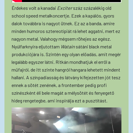
Érdekes volt a kanadai
Exciter
száz százalékig old
school speed metalkoncertje. Ezek a kapálós, gyors
dalok továbbra is nagyot ütnek. Ez az a banda, amire
minden humoros sztereotípiát rá lehet aggatni, mert ez
nagyon metal. Valahogy mégsem röhejes az egész.
Nyúlfarknyira eljutottam
Watain
sátáni black metal
produkciójára is. Szintén egy olyan előadás, amit megér
legalább egyszer látni. Ritkán mondhatjuk el erről a
műfajról, de itt szinte hangról hangara lehetett mindent
hallani. A színpadiasság és látvány kifejezetten jót tesz
ennek a sötét zenének, a frontember pedig profi
színészként éli bele magát a mélysötét és fenyegető
hideg rengetegbe, ami inspirálja ezt a pusztítást.