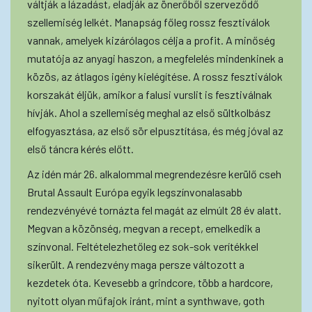
váltják a lázadást, eladják az önerőből szerveződő
szellemiség lelkét. Manapság főleg rossz fesztiválok
vannak, amelyek kizárólagos célja a profit. A minőség
mutatója az anyagi haszon, a megfelelés mindenkinek a
közös, az átlagos igény kielégítése. A rossz fesztiválok
korszakát éljük, amikor a falusi vurslit is fesztiválnak
hívják. Ahol a szellemiség meghal az első sültkolbász
elfogyasztása, az első sör elpusztítása, és még jóval az
első táncra kérés előtt.
Az idén már 26. alkalommal megrendezésre kerülő cseh
Brutal Assault Európa egyik legszínvonalasabb
rendezvényévé tornázta fel magát az elmúlt 28 év alatt.
Megvan a közönség, megvan a recept, emelkedik a
színvonal. Feltételezhetőleg ez sok-sok verítékkel
sikerült. A rendezvény maga persze változott a
kezdetek óta. Kevesebb a grindcore, több a hardcore,
nyitott olyan műfajok iránt, mint a synthwave, goth