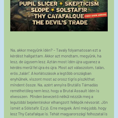
Na, akkor megyünk idén? – Tavaly folyamatosan ezt a
kérdést hallgattam. Akkor azt mondtam, megyünk, ha
lesz, de úgysem lesz. Aztán most idén újra ugyanez a
kérdés merül fel újra és újra. Most azt válaszolom, talán,
erős „talán”. A korlátozások a legtöbb országban
enyhülnek, viszont most az orosz tigris piszkíthat
mindent össze. Na, azért annyira Brutális Támadás
remélhetőleg nem lesz, hogy a Brutal Assault idén is
elvesszen. Minden bevezető nélkül nézzük meg a
legutóbbi bejelentéskor elhangzott fellépők névsorát. Jön
ismét a Sólstafir. Ez jó. Erre megyek. Ami még jobb, hogy
lesz Thy Catafalque is. Tehát magyarországi felhozatal is