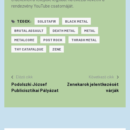
rendezvény YouTube csatornáját.
TEGEK:
SOLSTAFIR
BLACK METAL
BRUTAL ASSAULT
DEATH METAL
METAL
METALCORE
POST ROCK
THRASH METAL
THY CATAFALQUE
ZENE
Előző cikk
Következő cikk
Podolszki József
Zenekarok jelentkezését
Publicisztikai Pályázat
várják