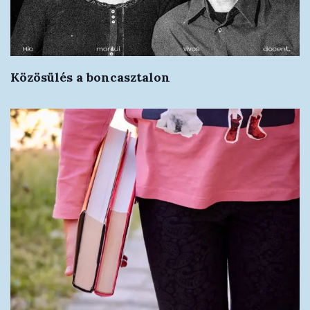
Közösülés a boncasztalon