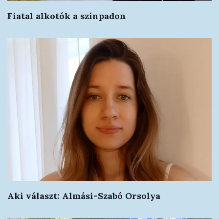
Fiatal alkotók a színpadon
Aki választ: Almási-Szabó Orsolya