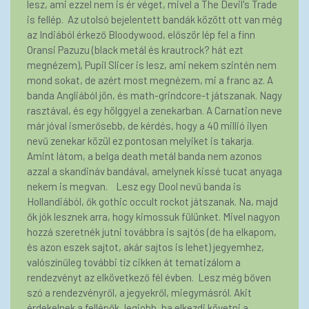
lesz, ami ezzel nem is ér véget, mivel a The Devil's Trade
is fellép. Az utolsó bejelentett bandák között ott van még
az Indiából érkező Bloodywood, először lép fel a finn
Oransi Pazuzu (black metál és krautrock? hát ezt
megnézem), Pupil Slicer is lesz, ami nekem szintén nem
mond sokat, de azért most megnézem, mi a franc az. A
banda Angliából jön, és math-grindcore-t játszanak. Nagy
rasztával, és egy hölggyel a zenekarban. A Carnation neve
már jóval ismerősebb, de kérdés, hogy a 40 millió ilyen
nevű zenekar közül ez pontosan melyiket is takarja.
Amint látom, a belga death metál banda nem azonos
azzal a skandináv bandával, amelynek kissé tucat anyaga
nekem is megvan. Lesz egy Dool nevű banda is
Hollandiából, ők gothic occult rockot játszanak. Na, majd
ők jók lesznek arra, hogy kimossuk fülünket. Mivel nagyon
hozzá szeretnék jutni továbbra is sajtós (de ha elkapom,
és azon eszek sajtot, akár sajtos is lehet) jegyemhez,
valószínűleg további tíz cikken át tematizálom a
rendezvényt az elkövetkező fél évben. Lesz még bőven
szó a rendezvényről, a jegyekről, miegymásról. Akit
érdekelnek a fellépők, legjobb, ha elkezdi követni a