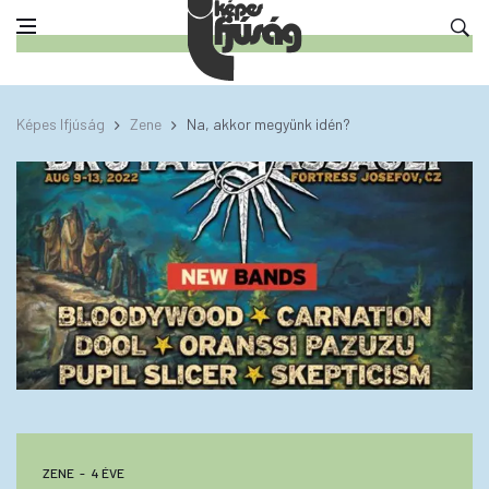
Képes Ifjúság
Zene
Na, akkor megyünk idén?
ZENE
4 ÉVE