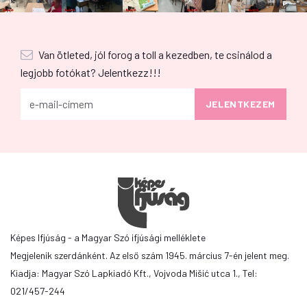
Van ötleted, jól forog a toll a kezedben, te csinálod a
legjobb fotókat? Jelentkezz!!!
Képes Ifjúság - a Magyar Szó ifjúsági melléklete
Megjelenik szerdánként. Az első szám 1945. március 7-én jelent meg.
Kiadja: Magyar Szó Lapkiadó Kft., Vojvoda Mišić utca 1., Tel:
021/457-244