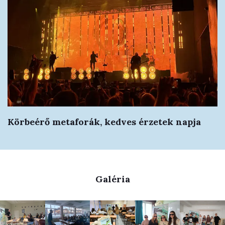
Körbeérő metaforák, kedves érzetek napja
Galéria