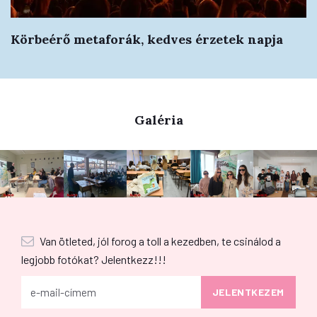
Körbeérő metaforák, kedves érzetek napja
Galéria
Van ötleted, jól forog a toll a kezedben, te csinálod a
legjobb fotókat? Jelentkezz!!!