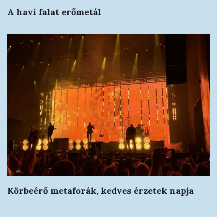
A havi falat erőmetál
Körbeérő metaforák, kedves érzetek napja