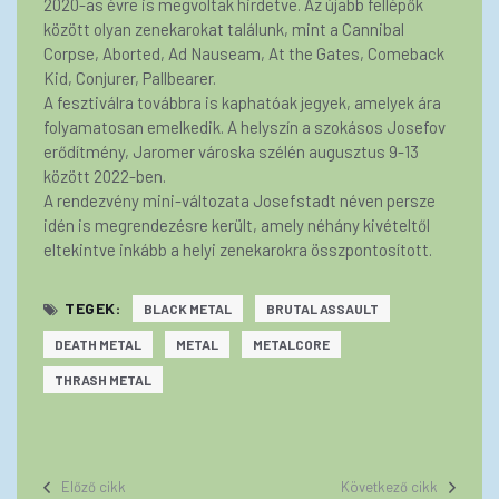
2020-as évre is megvoltak hirdetve. Az újabb fellépők
között olyan zenekarokat találunk, mint a Cannibal
Corpse, Aborted, Ad Nauseam, At the Gates, Comeback
Kid, Conjurer, Pallbearer.
A fesztiválra továbbra is kaphatóak jegyek, amelyek ára
folyamatosan emelkedik. A helyszín a szokásos Josefov
erődítmény, Jaromer városka szélén augusztus 9-13
között 2022-ben.
A rendezvény mini-változata Josefstadt néven persze
idén is megrendezésre került, amely néhány kivételtől
eltekintve inkább a helyi zenekarokra összpontosított.
TEGEK:
BLACK METAL
BRUTAL ASSAULT
DEATH METAL
METAL
METALCORE
THRASH METAL
Előző cikk
Következő cikk