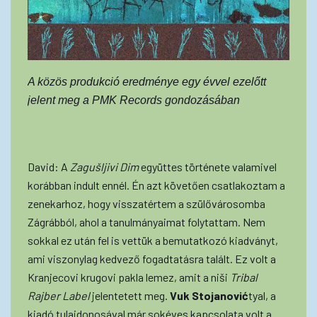
A közös produkció eredménye egy évvel ezelőtt
jelent meg a PMK Records gondozásában
David: A
Zagušljivi Dim
együttes története valamivel
korábban indult ennél. Én azt követően csatlakoztam a
zenekarhoz, hogy visszatértem a szülővárosomba
Zágrábból, ahol a tanulmányaimat folytattam. Nem
sokkal ez után fel is vettük a bemutatkozó kiadványt,
ami viszonylag kedvező fogadtatásra talált. Ez volt a
Kranjecovi krugovi pakla lemez, amit a niši
Tribal
Rajber Label
jelentetett meg.
Vuk Stojanović
tyal, a
kiadó tulajdonosával már sokéves kapcsolata volt a