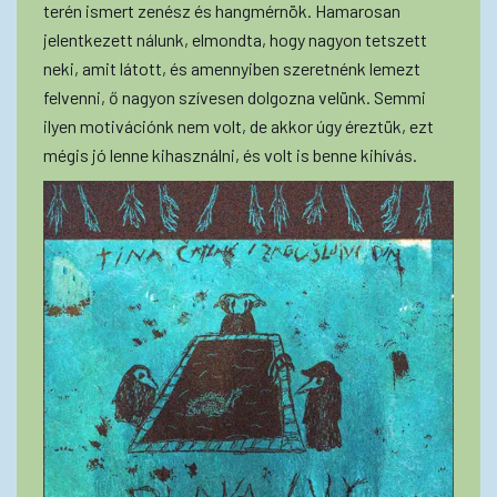
terén ismert zenész és hangmérnök. Hamarosan
jelentkezett nálunk, elmondta, hogy nagyon tetszett
neki, amit látott, és amennyiben szeretnénk lemezt
felvenni, ő nagyon szívesen dolgozna velünk. Semmi
ilyen motivációnk nem volt, de akkor úgy éreztük, ezt
mégis jó lenne kihasználni, és volt is benne kihívás.