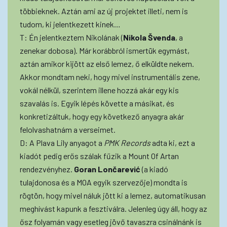
többieknek. Aztán ami az új projektet illeti, nem is
tudom, ki jelentkezett kinek…
T: Én jelentkeztem Nikolának (
Nikola Švenda
, a
zenekar dobosa). Már korábbról ismertük egymást,
aztán amikor kijött az első lemez, ő elküldte nekem.
Akkor mondtam neki, hogy mivel instrumentális zene,
vokál nélkül, szerintem illene hozzá akár egy kis
szavalás is. Egyik lépés követte a másikat, és
konkretizáltuk, hogy egy következő anyagra akár
felolvashatnám a verseimet.
D: A Plava Lily anyagot a
PMK Records
adta ki, ezt a
kiadót pedig erős szálak fűzik a Mount Of Artan
rendezvényhez.
Goran Lončarević
(a kiadó
tulajdonosa és a MOA egyik szervezője) mondta is
rögtön, hogy mivel náluk jött ki a lemez, automatikusan
meghívást kapunk a fesztiválra. Jelenleg úgy áll, hogy az
ősz folyamán vagy esetleg jövő tavaszra csinálnánk is