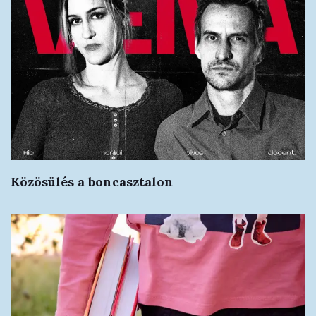
Közösülés a boncasztalon