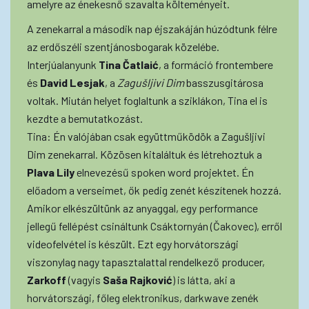
amelyre az énekesnő szavalta költeményeit.
A zenekarral a második nap éjszakáján húzódtunk félre
az erdőszéli szentjánosbogarak közelébe.
Interjúalanyunk
Tina Čatlaić
, a formáció frontembere
és
David Lesjak
, a
Zagušljivi Dim
basszusgitárosa
voltak. Miután helyet foglaltunk a sziklákon, Tina el is
kezdte a bemutatkozást.
Tina: Én valójában csak együttműködök a Zagušljivi
Dim zenekarral. Közösen kitaláltuk és létrehoztuk a
Plava Lily
elnevezésű spoken word projektet. Én
előadom a verseimet, ők pedig zenét készítenek hozzá.
Amikor elkészültünk az anyaggal, egy performance
jellegű fellépést csináltunk Csáktornyán (Čakovec), erről
videofelvétel is készült. Ezt egy horvátországi
viszonylag nagy tapasztalattal rendelkező producer,
Zarkoff
(vagyis
Saša Rajković
) is látta, aki a
horvátországi, főleg elektronikus, darkwave zenék