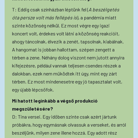
T: Eddig csak színházban léptünk fel (
A beszélgetés
óta persze volt más fellépés is
), a pandémia miatt
szinte közönség nélkül. Ez most végre egy igazi
koncert volt, érdekes volt látni a közönség reakcióit,
ahogy táncolnak, élvezik a zenét, tapsolnak, kiabálnak.
A hangomat is jobban hallottam, szépen zengett a
térben a zene. Néhány dolog viszont nem jutott annyira
kifejezésre, például vannak teljesen csendes részek a
dalokban, ezek nem működtek itt úgy, mint egy zárt
térben. Ez most mindenesetre egy jó tapasztalat volt,
egy újabb lépcsőfok.
Mi hatott leginkább a végső produkció
megszületésére?
D: Tina versei. Egy időben szinte csak azért jártunk
próbákra, hogy egymásnak olvassuk a verseket, és arról
beszéljünk, milyen zene illene hozzá. Egy adott rész