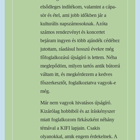
elsődleges indítékom, valamint a cápa-
sör és étel, ami jobb időkben jár a
kulturális napszámosoknak. Azóta
számos rendezvényt és koncertet
bejáram ingyen és több ajándék cédéhez
jutottam, ráadásul hosszú évekre még
főfoglalkozású újságíró is lettem. Néha
meglepődöm, milyen tartós antik bútorrá
váltam itt, és megkérdezem a kedves
főszerkesztőt, foglalkoztatva vagyok-e
még.
Már nem vagyok hivatásos újságíró.
Kizárólag hobbiból és az íráskényszer
miatt foglalkozom firkászként néhány
témával a KIFI lapjain. Csakis
olyanokkal, amik engem érdekelnek. A