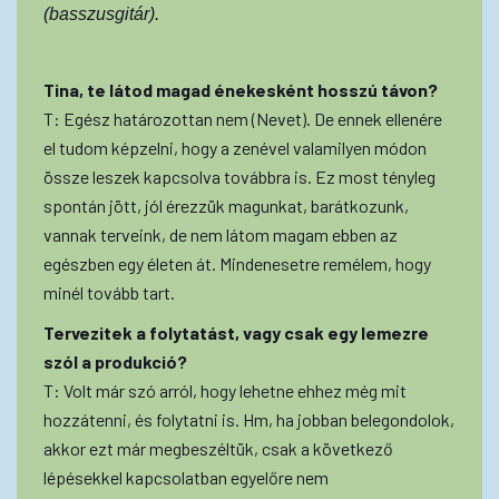
(basszusgitár).
Tina, te látod magad énekesként hosszú távon?
T: Egész határozottan nem (Nevet). De ennek ellenére
el tudom képzelni, hogy a zenével valamilyen módon
össze leszek kapcsolva továbbra is. Ez most tényleg
spontán jött, jól érezzük magunkat, barátkozunk,
vannak terveink, de nem látom magam ebben az
egészben egy életen át. Mindenesetre remélem, hogy
minél tovább tart.
Tervezitek a folytatást, vagy csak egy lemezre
szól a produkció?
T: Volt már szó arról, hogy lehetne ehhez még mit
hozzátenni, és folytatni is. Hm, ha jobban belegondolok,
akkor ezt már megbeszéltük, csak a következő
lépésekkel kapcsolatban egyelőre nem