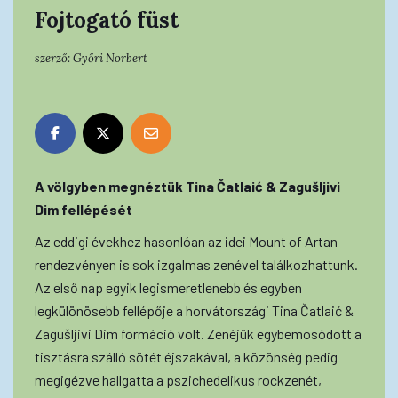
Fojtogató füst
szerző:
Győri Norbert
A völgyben megnéztük Tina Čatlaić & Zagušljivi
Dim fellépését
Az eddigi évekhez hasonlóan az idei Mount of Artan
rendezvényen is sok izgalmas zenével találkozhattunk.
Az első nap egyik legismeretlenebb és egyben
legkülönösebb fellépője a horvátországi Tina Čatlaić &
Zagušljivi Dim formáció volt. Zenéjük egybemosódott a
tisztásra szálló sötét éjszakával, a közönség pedig
megigézve hallgatta a pszichedelikus rockzenét,