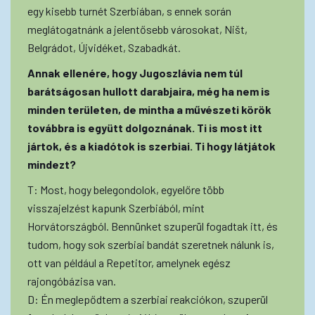
egy kisebb turnét Szerbiában, s ennek során
meglátogatnánk a jelentősebb városokat, Ništ,
Belgrádot, Újvidéket, Szabadkát.
Annak ellenére, hogy Jugoszlávia nem túl
barátságosan hullott darabjaira, még ha nem is
minden területen, de mintha a művészeti körök
továbbra is együtt dolgoznának. Ti is most itt
jártok, és a kiadótok is szerbiai. Ti hogy látjátok
mindezt?
T: Most, hogy belegondolok, egyelőre több
visszajelzést kapunk Szerbiából, mint
Horvátországból. Bennünket szuperül fogadtak itt, és
tudom, hogy sok szerbiai bandát szeretnek nálunk is,
ott van például a Repetitor, amelynek egész
rajongóbázisa van.
D: Én meglepődtem a szerbiai reakciókon, szuperül