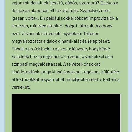
vajon mindenkinek ijesztő, dühös, szomorú? Ezeken a
dolgokon alaposan elfilozofáltunk. Szabályok nem
igazán voltak. Én például sokkal többet improvizálok a
lemezen, mintsem konkrét dolgot játszok. Az, hogy
ezúttal vannak szövegek, egyébként teljesen
megváltoztatta a dalok dinamikáját és felépítését.
Ennek a projektnek is az volt a lényege, hogy kissé
közelebb hozza egymáshoz a zenét a versekkel és a
színpadi megvalósítással. A felvételkor sokat
kísérleteztünk, hogy kiabálással, suttogással, különféle
effektusokkal hogyan lehet minél jobban életre kelteni a
verseket.