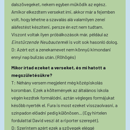
dalszövegeket, nekem egyben működik az egész.
Amikor elkezdtem verseket írni, akkor már a fejemben
volt, hogy lehetne a szavalás alá valamilyen zenei
aláfestést készíteni, persze én ezt nem tudtam.
Viszont voltak ilyen próbálkozások már, például az
Einstürzende Neubauten
nél is volt sok hasonló dolog.
D: Azért ezt a zenekarnevet nem könnyű kimondani
ennyi nap bulizás után. (Röhögés)
Mikor írtad ezeket a verseket, és mi hatott a
megszületésükre?
T: Néhány versem megjelent még középiskolás
koromban. Ezek a költemények az általános iskola
végén kezdtek formálódni, aztán végleges formájukat
később nyerték el. Fura is most ezeket visszaolvasni, a
színpadon előadni pedig különösen... (Egy hirtelen
fordulattal David veszi át a riporter szerepét).
D: Szerintem azért ezek a szövegek eléggé