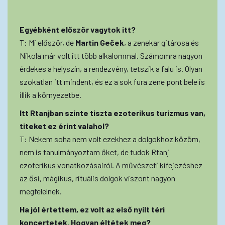
Egyébként először vagytok itt?
T: Mi először, de
Martin Geček
, a zenekar gitárosa és
Nikola már volt itt több alkalommal. Számomra nagyon
érdekes a helyszín, a rendezvény, tetszik a falu is. Olyan
szokatlan itt mindent, és ez a sok fura zene pont bele is
illik a környezetbe.
Itt Rtanjban szinte tiszta ezoterikus turizmus van,
titeket ez érint valahol?
T: Nekem soha nem volt ezekhez a dolgokhoz közöm,
nem is tanulmányoztam őket, de tudok Rtanj
ezoterikus vonatkozásairól. A művészeti kifejezéshez
az ősi, mágikus, rituális dolgok viszont nagyon
megfelelnek.
Ha jól értettem, ez volt az első nyílt téri
koncertetek. Hogyan éltétek meg?