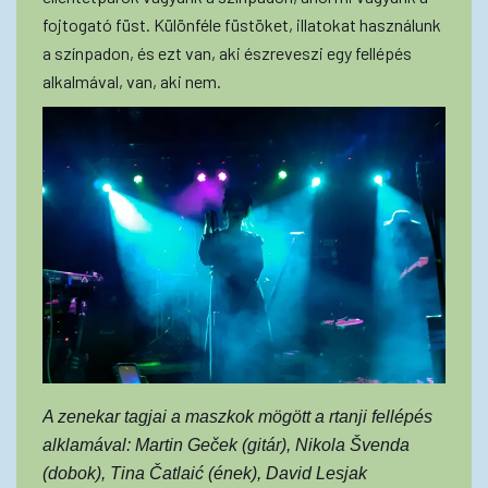
fojtogató füst. Különféle füstöket, illatokat használunk
a színpadon, és ezt van, aki észreveszi egy fellépés
alkalmával, van, aki nem.
A zenekar tagjai a maszkok mögött a rtanji fellépés
alklamával: Martin Geček (gitár), Nikola Švenda
(dobok), Tina Čatlaić (ének), David Lesjak