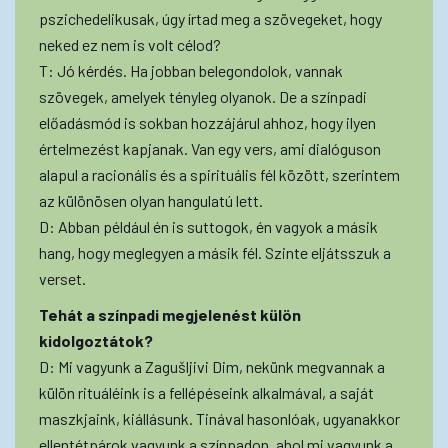
pszichedelikusak, úgy írtad meg a szövegeket, hogy
neked ez nem is volt célod?
T: Jó kérdés. Ha jobban belegondolok, vannak
szövegek, amelyek tényleg olyanok. De a színpadi
előadásmód is sokban hozzájárul ahhoz, hogy ilyen
értelmezést kapjanak. Van egy vers, ami dialóguson
alapul a racionális és a spirituális fél között, szerintem
az különösen olyan hangulatú lett.
D: Abban például én is suttogok, én vagyok a másik
hang, hogy meglegyen a másik fél. Szinte eljátsszuk a
verset.
Tehát a színpadi megjelenést külön
kidolgoztátok?
D: Mi vagyunk a Zagušljivi Dim, nekünk megvannak a
külön rituáléink is a fellépéseink alkalmával, a saját
maszkjaink, kiállásunk. Tinával hasonlóak, ugyanakkor
ellentétpárok vagyunk a színpadon, ahol mi vagyunk a