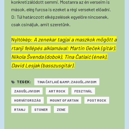
konkretizálódott semmi. Mostanra az én verseim is
mások, elég furcsa is ezeket a régi verseket előadni.
D: Túl határozott elképzelések egyelőre nincsenek,
csak csináljuk, amit szeretünk.
Nyitókép:
A zenekar tagjai a maszkok mögött a
rtanji fellépés alklamával: Martin Geček (gitár),
Nikola Švenda (dobok), Tina Čatlaić (ének),
David Lesjak (basszusgitár).
TEGEK:
TINA ČATLAIĆ &AMP; ZAGUŠLJIVI DIM
ZAGUŠLJIVI DIM
ART ROCK
FESZTIVÁL
HORVÁTORSZÁG
MOUNT OF ARTAN
POST ROCK
RTANJ
STONER
ZENE