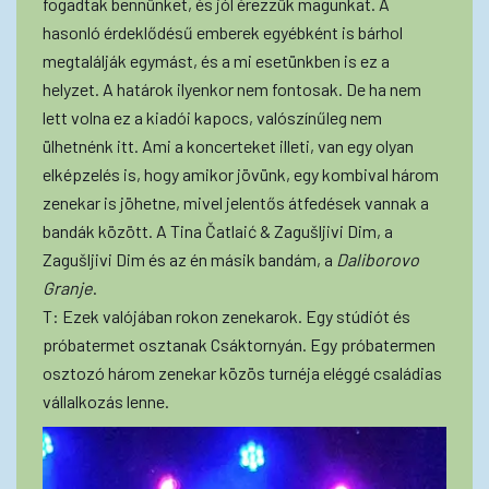
fogadtak bennünket, és jól érezzük magunkat. A
hasonló érdeklődésű emberek egyébként is bárhol
megtalálják egymást, és a mi esetünkben is ez a
helyzet. A határok ilyenkor nem fontosak. De ha nem
lett volna ez a kiadói kapocs, valószínűleg nem
ülhetnénk itt. Ami a koncerteket illeti, van egy olyan
elképzelés is, hogy amikor jövünk, egy kombival három
zenekar is jöhetne, mivel jelentős átfedések vannak a
bandák között. A Tina Čatlaić & Zagušljivi Dim, a
Zagušljivi Dim és az én másik bandám, a
Daliborovo
Granje
.
T: Ezek valójában rokon zenekarok. Egy stúdiót és
próbatermet osztanak Csáktornyán. Egy próbatermen
osztozó három zenekar közös turnéja eléggé családias
vállalkozás lenne.