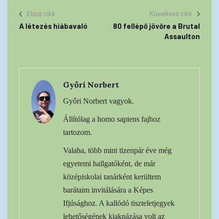
Előző cikk
Következő cikk
A létezés hiábavaló
80 fellépő jövőre a Brutal
Assaulton
Győri Norbert
Győri Norbert vagyok.
Állítólag a homo sapiens fajhoz
tartozom.
Valaha, több mint tizenpár éve még
egyetemi hallgatóként, de már
középiskolai tanárként kerültem
barátaim invitálására a Képes
Ifjúsághoz. A kallódó tiszteletjegyek
lehetőségének kiaknázása volt az