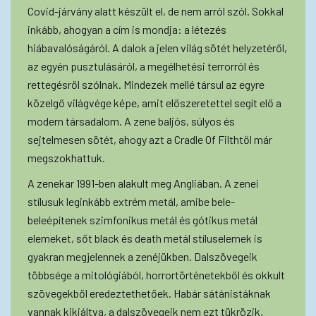
Covid-járvány alatt készült el, de nem arról szól. Sokkal
inkább, ahogyan a cím is mondja: a létezés
hiábavalóságáról. A dalok a jelen világ sötét helyzetéről,
az egyén pusztulásáról, a megélhetési terrorról és
rettegésről szólnak. Mindezek mellé társul az egyre
közelgő világvége képe, amit előszeretettel segít elő a
modern társadalom. A zene baljós, súlyos és
sejtelmesen sötét, ahogy azt a Cradle Of Filthtől már
megszokhattuk.
A zenekar 1991-ben alakult meg Angliában. A zenei
stílusuk leginkább extrém metál, amibe bele-
beleépítenek szimfonikus metál és gótikus metál
elemeket, sőt black és death metál stíluselemek is
gyakran megjelennek a zenéjükben. Dalszövegeik
többsége a mitológiából, horrortörténetekből és okkult
szövegekből eredeztethetőek. Habár sátánistáknak
vannak kikiáltva, a dalszövegeik nem ezt tükrözik,