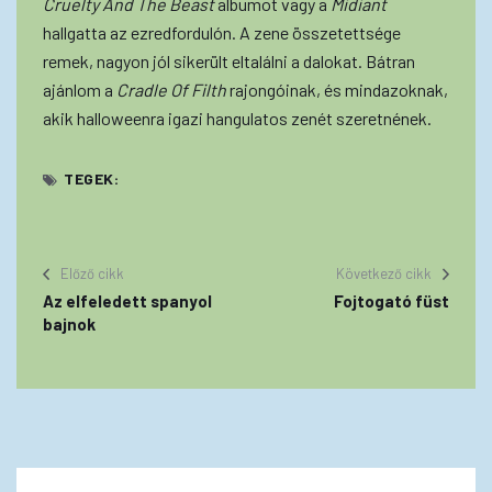
Cruelty And The Beast
albumot vagy a
Midiant
hallgatta az ezredfordulón. A zene összetettsége
remek, nagyon jól sikerült eltalálni a dalokat. Bátran
ajánlom a
Cradle Of Filth
rajongóinak, és mindazoknak,
akik halloweenra igazi hangulatos zenét szeretnének.
TEGEK:
Előző cikk
Következő cikk
Az elfeledett spanyol
Fojtogató füst
bajnok