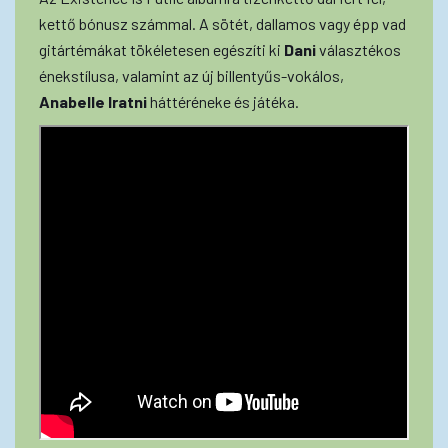
kettő bónusz számmal. A sötét, dallamos vagy épp vad
gitártémákat tökéletesen egészíti ki
Dani
választékos
énekstílusa, valamint az új billentyűs-vokálos,
Anabelle Iratni
háttéréneke és játéka.