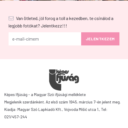
Van ötleted, jól forog a toll a kezedben, te csinálod a
legjobb fotókat? Jelentkezz!!!
Képes Ifjúság - a Magyar Szó ifjúsági melléklete
Megjelenik szerdánként. Az első szám 1945. március 7-én jelent meg.
Kiadja: Magyar Szó Lapkiadó Kft., Vojvoda Mišić utca 1., Tel:
021/457-244