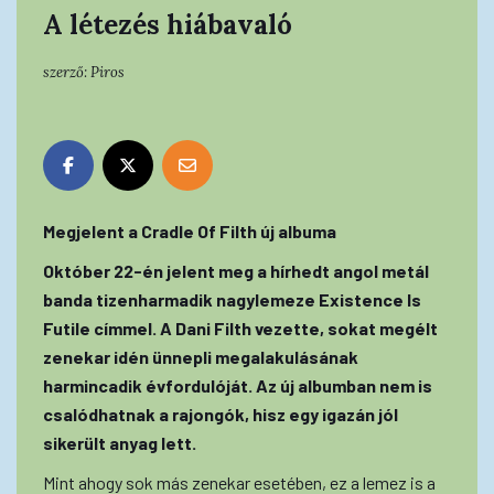
A létezés hiábavaló
szerző:
Piros
Megjelent a Cradle Of Filth új albuma
Október 22-én jelent meg a hírhedt angol metál
banda tizenharmadik nagylemeze Existence Is
Futile címmel. A Dani Filth vezette, sokat megélt
zenekar idén ünnepli megalakulásának
harmincadik évfordulóját. Az új albumban nem is
csalódhatnak a rajongók, hisz egy igazán jól
sikerült anyag lett.
Mint ahogy sok más zenekar esetében, ez a lemez is a