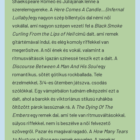
Shaekspeare Rómeó és Júliájának lenne a
szerelemgyereke. A
Here Comes A Candle... (Infernal
Lullaby)
egy nagyon szép billentyűs dal némi női
vokállal, ami nagyon szépen vezeti fel a
Black Smoke
Curling From the Lips of Hell
című dalt, ami remek
gitártémával indul, és elég komoly riffekkel van
megerősítve. A női ének és vokál, valamint a
ritmusváltások igazán színessé teszik ezt a dalt. A
Discourse Between A Man And His Soul
egy
romantikus, sötét gótikus rockballada. Tele
érzelmekkel, 3/4-es ütemben játszva, csodás
szólókkal. Egy vámpírbálon tudnám elképzelni ezt a
dalt, ahol a barokk és viktoriánus stílusú ruhákba
öltözött párok lassúznak rá. A
The Dying Of The
Embers
egy remek dal, ami tele van ritmusváltásokkal,
súlyos riffekkel, nem is beszélve a női felvezető
szövegről. Pazar és magával ragadó. A
How Many Tears
to Nurture a Rose
egy remek egyveleg. A zenekar