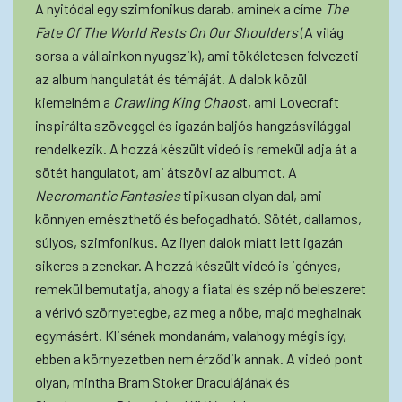
A nyitódal egy szimfonikus darab, aminek a címe
The
Fate Of The World Rests On Our Shoulders
(A világ
sorsa a vállainkon nyugszik), ami tökéletesen felvezeti
az album hangulatát és témáját. A dalok közül
kiemelném a
Crawling King Chaos
t, ami Lovecraft
inspirálta szöveggel és igazán baljós hangzásvilággal
rendelkezik. A hozzá készült videó is remekül adja át a
sötét hangulatot, ami átszövi az albumot. A
Necromantic Fantasies
tipikusan olyan dal, ami
könnyen emészthető és befogadható. Sötét, dallamos,
súlyos, szimfonikus. Az ilyen dalok miatt lett igazán
sikeres a zenekar. A hozzá készült videó is igényes,
remekül bemutatja, ahogy a fiatal és szép nő beleszeret
a vérivó szörnyetegbe, az meg a nőbe, majd meghalnak
egymásért. Klisének mondanám, valahogy mégis így,
ebben a környezetben nem érződik annak. A videó pont
olyan, mintha Bram Stoker Draculájának és