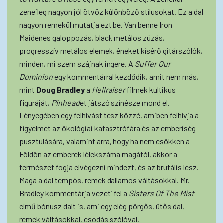
zeneileg nagyon jól ötvöz különböző stílusokat. Ez a dal
nagyon remekül mutatja ezt be. Van benne Iron
Maidenes galoppozás, black metálos zúzás,
progresszív metálos elemek, éneket kísérő gitárszólók,
minden, mi szem szájnak ingere. A
Suffer Our
Dominion
egy kommentárral kezdődik, amit nem más,
mint
Doug Bradley
a
Hellraiser
filmek kultikus
figuráját,
Pinhead
et játszó színésze mond el.
Lényegében egy felhívást tesz közzé, amiben felhívja a
figyelmet az ökológiai katasztrófára és az emberiség
pusztulására, valamint arra, hogy ha nem csökken a
Földön az emberek lélekszáma magától, akkor a
természet fogja elvégezni mindezt, és az brutális lesz.
Maga a dal tempós, remek dallamos váltásokkal. Mr.
Bradley kommentárja vezeti fel a
Sisters Of The Mist
című bónusz dalt is, ami egy elég pörgős, ütős dal,
remek váltásokkal, csodás szólóval.