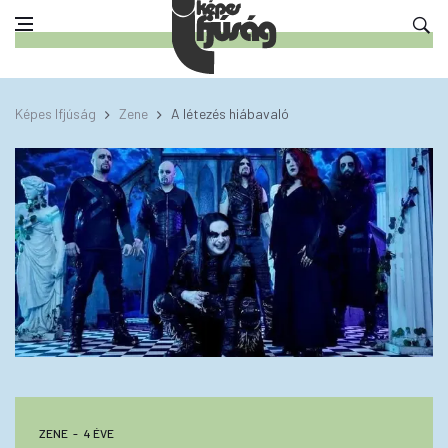
Képes Ifjúság
Zene
A létezés hiábavaló
ZENE
4 ÉVE