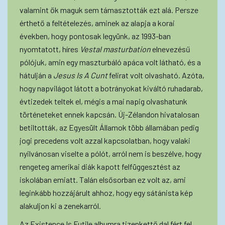
valamint ők maguk sem támasztották ezt alá. Persze
érthető a feltételezés, aminek az alapja a korai
években, hogy pontosak legyünk, az 1993-ban
nyomtatott, híres
Vestal masturbation
elnevezésű
pólójuk, amin egy maszturbáló apáca volt látható, és a
hátulján a
Jesus Is A Cunt
felirat volt olvasható. Azóta,
hogy napvilágot látott a botrányokat kiváltó ruhadarab,
évtizedek teltek el, mégis a mai napig olvashatunk
történeteket ennek kapcsán. Új-Zélandon hivatalosan
betiltották, az Egyesült Államok több államában pedig
jogi precedens volt azzal kapcsolatban, hogy valaki
nyilvánosan viselte a pólót, arról nem is beszélve, hogy
rengeteg amerikai diák kapott felfüggesztést az
iskolában emiatt. Talán elsősorban ez volt az, ami
leginkább hozzájárult ahhoz, hogy egy sátánista kép
alakuljon ki a zenekarról.
Az Existence Is Futile albumra tizenkettő dal fért fel,