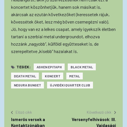
koncertet köszönhetjük, hanem sok másikat is,
akárcsak az ezután következőket (keressetek rájuk,
kövessétek őket, lesz még bőven csemegézni való).
Jó, hogy van ez a lelkes csapat, amely igyekszik életben
tartani a szerbiai metal undergroundot, elhozva
hozzánk „nagyobb”, külföldi együtteseket is, de
szerepeltetve „kisebb” hazaiakat is.
TEGEK:
ASHEN EPITAPH
BLACK METAL
DEATH METAL
KONCERT
METAL
NEGURA BUNGET
ÚJVIDÉKI QUARTER CLUB
Előző cikk
Következő cikk
Ismerős versek a
Versenyfelhívások: III.
Kontaktzónában
Vajdasági