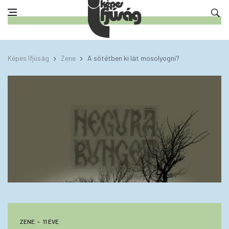
Képes Ifjúság
Zene
A sötétben ki lát mosolyogni?
ZENE
11 ÉVE