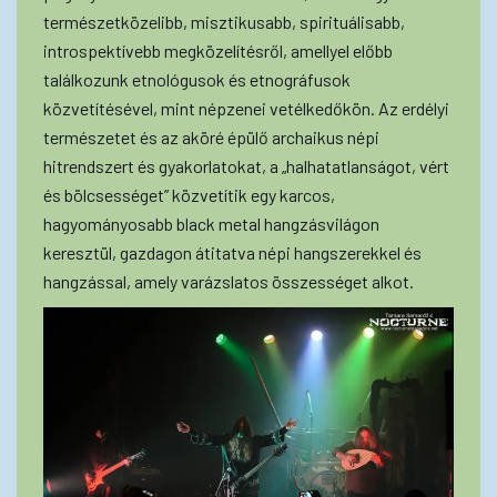
természetközelibb, misztikusabb, spirituálisabb,
introspektívebb megközelítésről, amellyel előbb
találkozunk etnológusok és etnográfusok
közvetítésével, mint népzenei vetélkedőkön. Az erdélyi
természetet és az aköré épülő archaikus népi
hitrendszert és gyakorlatokat, a „halhatatlanságot, vért
és bölcsességet” közvetítik egy karcos,
hagyományosabb black metal hangzásvilágon
keresztül, gazdagon átitatva népi hangszerekkel és
hangzással, amely varázslatos összességet alkot.