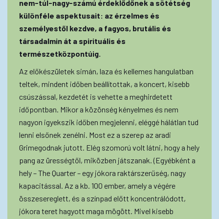
nem-túl-nagy-számú érdeklődőnek a sötétség
különféle aspektusait: az érzelmes és
személyestől kezdve, a fagyos, brutális és
társadalmin át a spirituális és
természetközpontúig.
Az előkészületek simán, laza és kellemes hangulatban
teltek, mindent időben beállítottak, a koncert, kisebb
csúszással, kezdetét is vehette a meghirdetett
időpontban. Mikor a közönség kényelmes és nem
nagyon igyekszik időben megjelenni, eléggé hálátlan tud
lenni elsőnek zenélni. Most ez a szerep az aradi
Grimegodnak jutott. Elég szomorú volt látni, hogy a hely
pang az ürességtől, miközben játszanak. (Egyébként a
hely – The Quarter – egy jókora raktárszerűség, nagy
kapacitással. Az a kb. 100 ember, amely a végére
összesereglett, és a színpad előtt koncentrálódott,
jókora teret hagyott maga mögött. Mivel kisebb