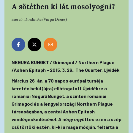
A sötétben ki lát mosolyogni?
szerző:
Dindinike (Varga Dénes)
NEGURA BUNGET / Grimegod / Northern Plague
/Ashen Epitaph - 2015. 3. 26., The Quarter, Újvidék
Március 26-án, a 70 napos európai turnéja
keretén belül (újra) ellátogatott Újvidékre a
romániai Negură Bunget, a szintén romániai
Grimegod és a lengyelországi Northern Plague
társaságában, a zentai Ashen Epitaph
vendégeskedésével. A négy együttes ezen a szép
csütörtöki estén, ki-ki a maga módján, feltárta a