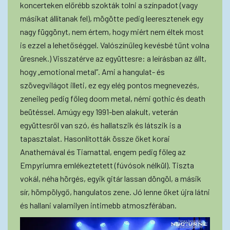
koncerteken előrébb szokták tolni a színpadot (vagy
másikat állítanak fel), mögötte pedig leeresztenek egy
nagy függönyt, nem értem, hogy miért nem éltek most
is ezzel a lehetőséggel. Valószínűleg kevésbé tűnt volna
üresnek.) Visszatérve az együttesre: a leírásban az állt,
hogy „emotional metal”. Ami a hangulat- és
szövegvilágot illeti, ez egy elég pontos megnevezés,
zeneileg pedig főleg doom metal, némi gothic és death
beütéssel. Amúgy egy 1991-ben alakult, veterán
együttesről van szó, és hallatszik és látszik is a
tapasztalat. Hasonlították össze őket korai
Anathemával és Tiamattal, engem pedig főleg az
Empyriumra emlékeztetett (fúvósok nélkül). Tiszta
vokál, néha hörgés, egyik gitár lassan döngöl, a másik
sír, hömpölygő, hangulatos zene. Jó lenne őket újra látni
és hallani valamilyen intimebb atmoszférában.