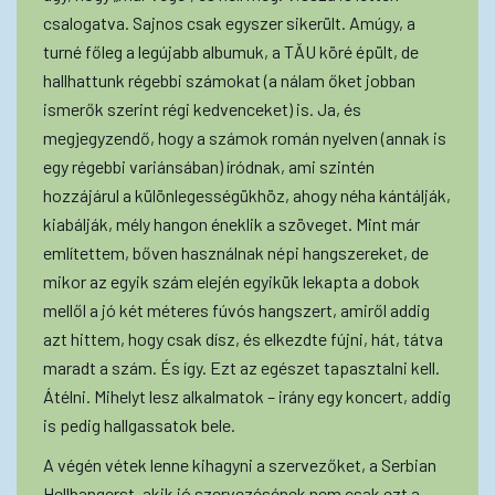
csalogatva. Sajnos csak egyszer sikerült. Amúgy, a
turné főleg a legújabb albumuk, a TĂU köré épült, de
hallhattunk régebbi számokat (a nálam őket jobban
ismerők szerint régi kedvenceket) is. Ja, és
megjegyzendő, hogy a számok román nyelven (annak is
egy régebbi variánsában) íródnak, ami szintén
hozzájárul a különlegességükhöz, ahogy néha kántálják,
kiabálják, mély hangon éneklik a szöveget. Mint már
említettem, bőven használnak népi hangszereket, de
mikor az egyik szám elején egyikük lekapta a dobok
mellől a jó két méteres fúvós hangszert, amiről addig
azt hittem, hogy csak dísz, és elkezdte fújni, hát, tátva
maradt a szám. És így. Ezt az egészet tapasztalni kell.
Átélni. Mihelyt lesz alkalmatok – irány egy koncert, addig
is pedig hallgassatok bele.
A végén vétek lenne kihagyni a szervezőket, a Serbian
Hellbangerst, akik jó szervezésének nem csak ezt a