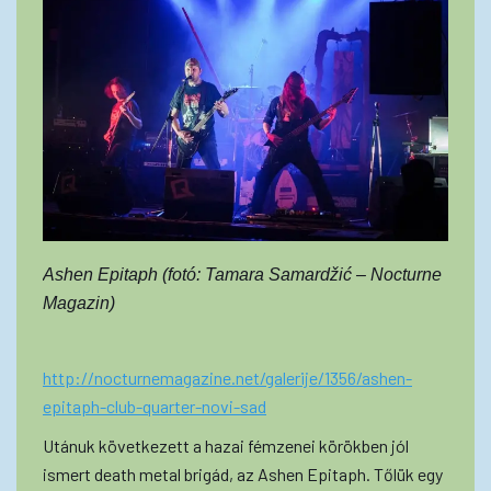
Ashen Epitaph (fotó: Tamara Samardžić – Nocturne
Magazin)
http://nocturnemagazine.net/galerije/1356/ashen-
epitaph-club-quarter-novi-sad
Utánuk következett a hazai fémzenei körökben jól
ismert death metal brigád, az Ashen Epitaph. Tőlük egy