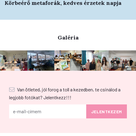
Körbeérő metaforák, kedves érzetek napja
Galéria
Van ötleted, jól forog a toll a kezedben, te csinálod a
legjobb fotókat? Jelentkezz!!!