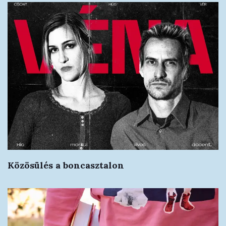
Közösülés a boncasztalon