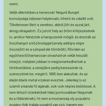
venni.
Velük ellentétben a temesvári Negură Bunget
komolysága teljesen helyénvaló, hihető és odaillő volt.
Tökéletesen illett a zenéhez, abból jött és azzal járt,
ahogy elragadott. És jutott hely az öröm kifejezésének
is, amikor felnéztek a hangszereik mögül, és érezték az
összhangot a közönséggel (amely addigra végre
összejött és a színpad elé tömörült). Röviden az
együttesről (hamarosan olvashattok velük készült
interjút, melyben jobban is megismerkedhettek a
történetükkel, a zenéjükre pedig keressetek rá,
szerezzétek be, megéri): 1995-ben alakultak, és az
elején black metal vizeken eveztek. Jelenleg is ez
számít a banda fő ágának, sok-sok népies beütéssel. A
nem létező isten(ek)nek hála (pontosabban Negurnak
és a többieknek), itt nem a mostanság oly populáris
pogány-folk tralala vonalról van szó, hanem egy