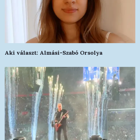
Aki választ: Almási-Szabó Orsolya