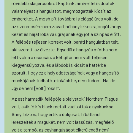
rövidebb slágercsokrot kaptunk, amivel fel is dobták
valamelyest a hangulatot, megmozgatták kicsit az
embereket. A mosh pit továbbra is eléggé üres volt, de
az szerencsére nem zavart néhány lelkes rajongót, hogy
kezet és hajat lóbálva ugráljanak egy jót a színpad előtt.
A fellépés teljesen korrekt volt, baráti hangulatban telt,
aki szereti, az élvezte. Egyedül a hangzás mintha nem
lett volna a csúcsán, a két gitár nem volt teljesen
kiegyensúlyozva, és a lábdob is kicsit a háttérbe
szorult. Hogy ez a hely adottságainak vagy a hangosító
munkájának tudható-e inkább be, nem tudom. Na, de
„így se nem [volt] rossz”.
Az est harmadik fellépője a bialystoki Northern Plague
volt, akik jó kis black metalt zúdítottak a nyakunkba.
Annyi biztos, hogy értik a dolgukat, hibátlanul
lereszelték a magukét, nem volt lassúzás, megfelelő
volt a tempó, az egyhangúságot elkerülendő némi