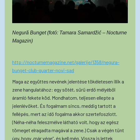
Negură Bunget (fotó: Tamara Samardžić – Nocturne
Magazin)
http://nocturnemagazine.net/galerije/1358/negura-
bunget-club-quarter-novi-sad
Maga az együttes nevének jelentése tökéletesen illik a
zene hangulatához: egy sötét, sűrű erdő mélyéből
áramló fekete köd. Mondhatom, teljesen ellepte a
jelenlévőket. És fogalmam sincs, meddig tartott a
fellépés, mert az idő fogalma akkor szertefoszlott.
(Néha-néha feleszmélve látható volt, hogy az egész
tömeget elragadta magával a zene.) Csak a végén tűnt
úgy, hogy „már vége”, és kell még. Vissza is lettek