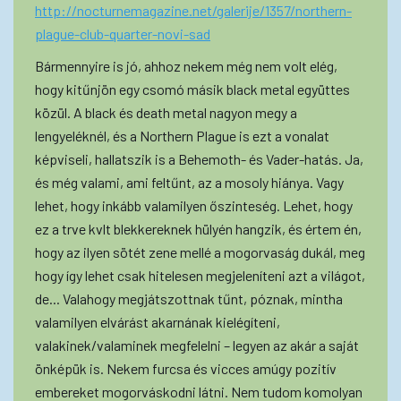
http://nocturnemagazine.net/galerije/1357/northern-
plague-club-quarter-novi-sad
Bármennyire is jó, ahhoz nekem még nem volt elég,
hogy kitűnjön egy csomó másik black metal együttes
közül. A black és death metal nagyon megy a
lengyeléknél, és a Northern Plague is ezt a vonalat
képviseli, hallatszik is a Behemoth- és Vader-hatás. Ja,
és még valami, ami feltűnt, az a mosoly hiánya. Vagy
lehet, hogy inkább valamilyen őszinteség. Lehet, hogy
ez a trve kvlt blekkereknek hülyén hangzik, és értem én,
hogy az ilyen sötét zene mellé a mogorvaság dukál, meg
hogy így lehet csak hitelesen megjeleníteni azt a világot,
de... Valahogy megjátszottnak tűnt, póznak, mintha
valamilyen elvárást akarnának kielégíteni,
valakinek/valaminek megfelelni – legyen az akár a saját
önképük is. Nekem furcsa és vicces amúgy pozitív
embereket mogorváskodni látni. Nem tudom komolyan