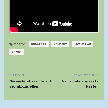
TEGEK:
BUDAPEST
KONCERT
LIVE NATION
VOIVOD
Előző cikk
Következő cikk
Merényletet az önfeledt
A zújvidéki lány esete
szórakozás ellen
Pesten