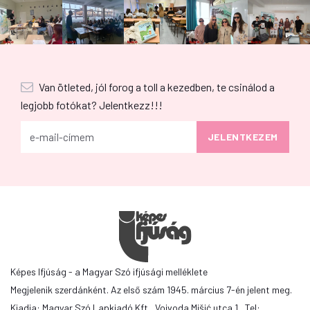
Van ötleted, jól forog a toll a kezedben, te csinálod a
legjobb fotókat? Jelentkezz!!!
Képes Ifjúság - a Magyar Szó ifjúsági melléklete
Megjelenik szerdánként. Az első szám 1945. március 7-én jelent meg.
Kiadja: Magyar Szó Lapkiadó Kft., Vojvoda Mišić utca 1., Tel: