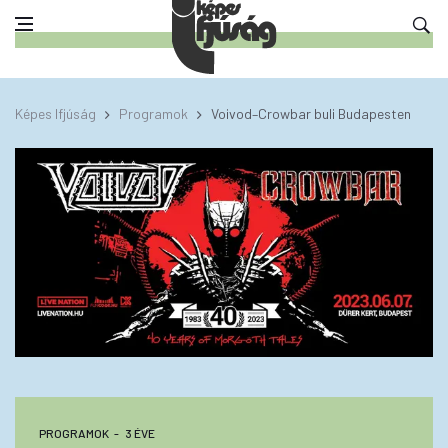
Képes Ifjúság
Programok
Voivod–Crowbar buli Budapesten
PROGRAMOK
3 ÉVE