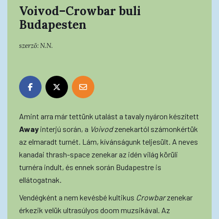
Voivod–Crowbar buli
Budapesten
szerző:
N.N.
Amint arra már tettünk utalást a tavaly nyáron készített
Away
interjú során, a
Voivod
zenekartól számonkértük
az elmaradt turnét. Lám, kívánságunk teljesült. A neves
kanadai thrash-space zenekar az idén világ körüli
turnéra indult, és ennek során Budapestre is
ellátogatnak.
Vendégként a nem kevésbé kultikus
Crowbar
zenekar
érkezik velük ultrasúlyos doom muzsikával. Az