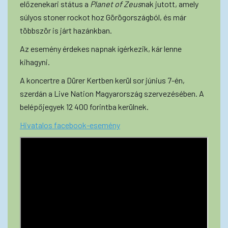
előzenekari státus a
Planet of Zeus
nak jutott, amely
súlyos stoner rockot hoz Görögországból, és már
többször is járt hazánkban.
Az esemény érdekes napnak ígérkezik, kár lenne
kihagyni.
A koncertre a Dürer Kertben kerül sor június 7-én,
szerdán a Live Nation Magyarország szervezésében. A
belépőjegyek 12 400 forintba kerülnek.
Hivatalos facebook-esemény