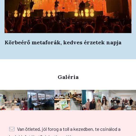
Körbeérő metaforák, kedves érzetek napja
Galéria
Van ötleted, jól forog a toll a kezedben, te csinálod a