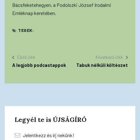
Bácsfeketehegyen, a Podolszki József Irodalmi
Emléknap keretében.
TEGEK:
Előző cikk
Következő cikk
A legjobb podcastappok
Tabuk nélküli költészet
Legyél te is ÚJSÁGÍRÓ
Jelentkezz és írj nekünk!