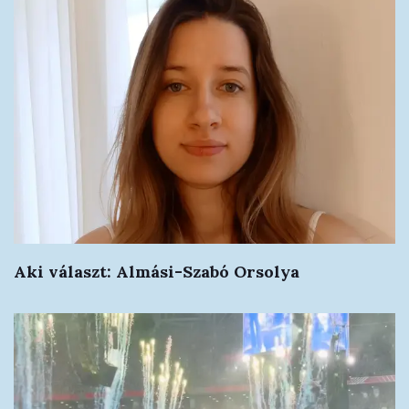
Aki választ: Almási-Szabó Orsolya