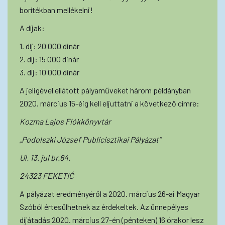
borítékban mellékelni!
A díjak:
1. díj: 20 000 dinár
2. díj: 15 000 dinár
3. díj: 10 000 dinár
A jeligével ellátott pályaműveket három példányban
2020. március 15-éig kell eljuttatni a következő címre:
Kozma Lajos Fiókkönyvtár
„Podolszki József Publicisztikai Pályázat”
Ul. 13. jul br.64.
24323 FEKETIĆ
A pályázat eredményéről a 2020. március 26-ai Magyar
Szóból értesülhetnek az érdekeltek. Az ünnepélyes
díjátadás 2020. március 27-én (pénteken) 16 órakor lesz