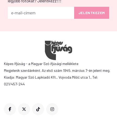
legjobb fotókat? Jelentkezz!!!
Képes Ifjúság - a Magyar Szó ifjúsági melléklete
Megjelenik szerdánként. Az első szám 1945. március 7-én jelent meg.
Kiadja: Magyar Szó Lapkiadó Kft., Vojvoda Mišić utca 1., Tel:
021/457-244