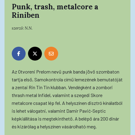
Punk, trash, metalcore a
Riniben
szerző:
N.N.
Az Otvoreni Prelom nevű punk banda jövő szombaton
tartja első, Samokontrola című lemezének bemutatóját
a zentai Rin Tin Tin klubban. Vendégként a zombori
thrash metal Infidel, valamint a szegedi Skore
metalcore csapat lép fel. A helyszínen disztró kínálatból
is lehet válogatni, valamint Damir Pavić-Septic
képkiállítása is megtekinthető. A belépő ára 200 dinár
és kizárólag a helyszínen vásárolható meg.