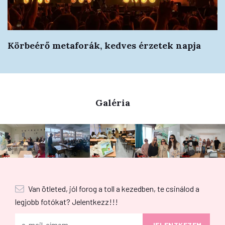
Körbeérő metaforák, kedves érzetek napja
Galéria
Van ötleted, jól forog a toll a kezedben, te csinálod a
legjobb fotókat? Jelentkezz!!!