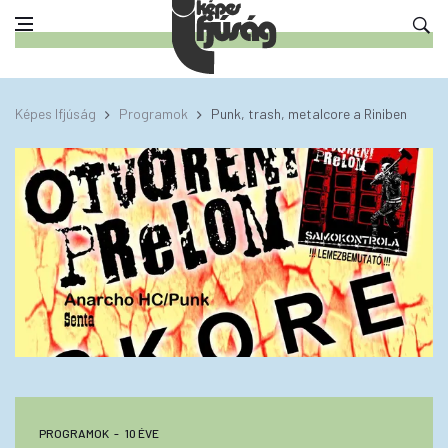
Képes Ifjúság
Programok
Punk, trash, metalcore a Riniben
PROGRAMOK
10 ÉVE