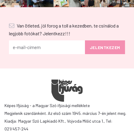
Van ötleted, jól forog a toll a kezedben, te csinálod a
legjobb fotókat? Jelentkezz!!!
Képes Ifjúság - a Magyar Szó ifjúsági melléklete
Megjelenik szerdánként. Az első szám 1945. március 7-én jelent meg.
Kiadja: Magyar Szó Lapkiadó Kft., Vojvoda Mišić utca 1., Tel:
021/457-244