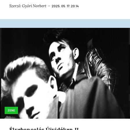
Szerző:
Győri Norbert
2025. 05. 17. 20:14
ZENE
Élveboncolás Újvidéken II.