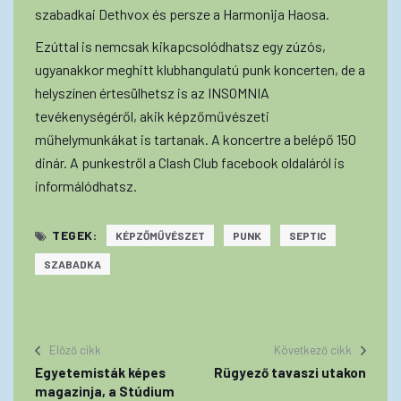
szabadkai Dethvox és persze a Harmonija Haosa.
Ezúttal is nemcsak kikapcsolódhatsz egy zúzós,
ugyanakkor meghitt klubhangulatú punk koncerten, de a
helyszínen értesülhetsz is az INSOMNIA
tevékenységéről, akik képzőművészeti
műhelymunkákat is tartanak. A koncertre a belépő 150
dinár. A punkestről a Clash Club facebook oldaláról is
informálódhatsz.
TEGEK:
KÉPZŐMŰVÉSZET
PUNK
SEPTIC
SZABADKA
Előző cikk
Következő cikk
Egyetemisták képes
Rügyező tavaszi utakon
magazinja, a Stúdium