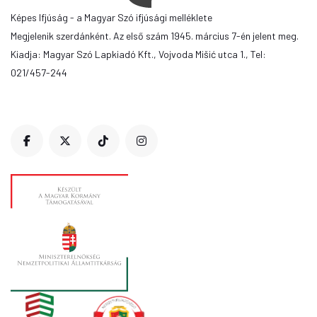
Képes Ifjúság - a Magyar Szó ifjúsági melléklete
Megjelenik szerdánként. Az első szám 1945. március 7-én jelent meg.
Kiadja: Magyar Szó Lapkiadó Kft., Vojvoda Mišić utca 1., Tel:
021/457-244