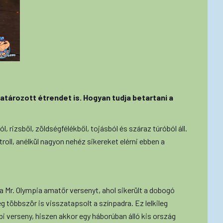
tározott étrendet is. Hogyan tudja betartani a
, rizsből, zöldségfélékből, tojásból és száraz túróból áll.
roll, anélkül nagyon nehéz sikereket elérni ebben a
 Mr. Olympia amatőr versenyt, ahol sikerült a dobogó
g többször is visszatapsolt a színpadra. Ez lelkileg
i verseny, hiszen akkor egy háborúban álló kis ország