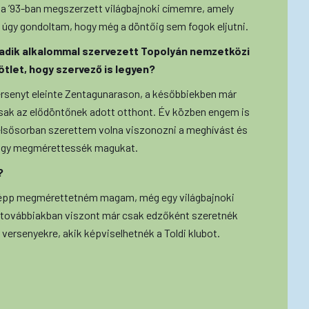
 a ’93-ban megszerzett világbajnoki címemre, amely
 úgy gondoltam, hogy még a döntőig sem fogok eljutni.
adik alkalommal szervezett Topolyán nemzetközi
ötlet, hogy szervező is legyen?
rsenyt eleinte Zentagunarason, a későbbiekben már
csak az elődöntőnek adott otthont. Év közben engem is
 elsősorban szerettem volna viszonozni a meghívást és
 hogy megmérettessék magukat.
?
képp megmérettetném magam, még egy világbajnoki
 továbbiakban viszont már csak edzőként szeretnék
 versenyekre, akik képviselhetnék a Toldi klubot.