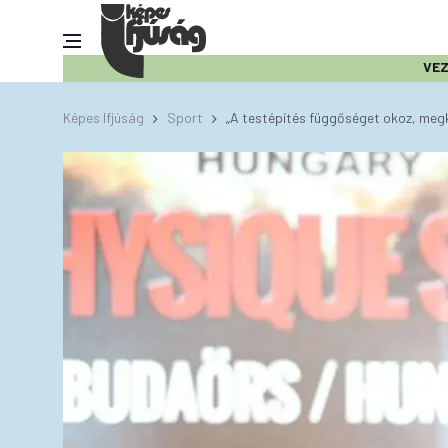
VE
Képes Ifjúság
Sport
„A testépítés függőséget okoz, megk