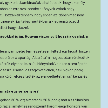
ly gyakorlatkombinációk a hatásosak, hogy személy
ányában az erre szakosodott könyvek voltak nagy
t. Hozzá kell tennem, hogy ebben az időben még nem
ítmények, így teljes mértékben a kiegyensúlyozott
llett hagyatkozni.
okkal is jár. Hogyan viszonyult hozzá a család, a
esanyám pedig természetesen féltett egy kicsit, hiszen
pszerű ez a sportág. A barátaim megosztóan vélekedtek,
zöttük olyanok is, akik „hiányoltak”, hiszen a testépítés
kozásra. Családi összejöveteleken, esküvőkön pedig
a külön elkészítették az elengedhetetlen csirkehús és
lyamata egy versenyre?
legalább 80%-ot; a maradék 20% pedig már a szálkásítás
lsó fázis, amelyhez rendszerint három-négy hónapra van