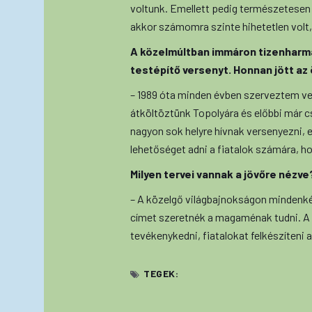
voltunk. Emellett pedig természetesen
akkor számomra szinte hihetetlen volt,
A közelmúltban immáron tizenharm
testépítő versenyt. Honnan jött az 
– 1989 óta minden évben szerveztem ve
átköltöztünk Topolyára és előbbi már 
nagyon sok helyre hívnak versenyezni,
lehetőséget adni a fiatalok számára,
Milyen tervei vannak a jövőre nézve
– A közelgő világbajnokságon minden
címet szeretnék a magaménak tudni. A
tevékenykedni, fiatalokat felkészíteni a
TEGEK: