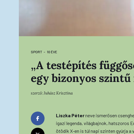
SPORT
10 ÉVE
„A testépítés függő
egy bizonyos szintű
szerző:
Juhász Krisztina
Liszka Péter
neve ismerősen csenghe
igazi legenda, világbajnok, hatszoros 
ötödik X-en is túl napi szinten gyúrja a