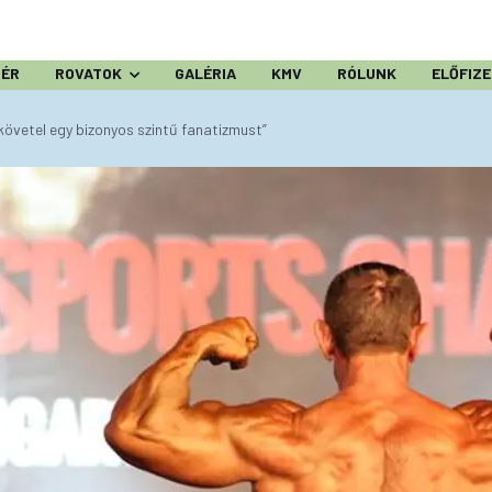
ZÉR
ROVATOK
GALÉRIA
KMV
RÓLUNK
ELŐFIZ
övetel egy bizonyos szintű fanatizmust”