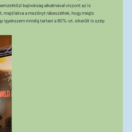
 nemzetközi bajnokság alkalmával viszont az is
zt, majd látva a mezőnyt rábeszéltek, hogy mégis
 igyekszem mindig tartani a 80%-ot, sikerült is szép