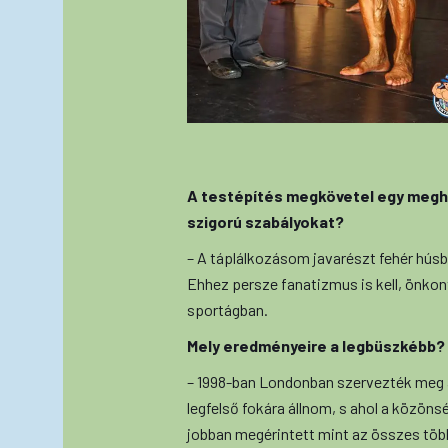
A testépítés megkövetel egy megha
szigorú szabályokat?
– A táplálkozásom javarészt fehér húsból
Ehhez persze fanatizmus is kell, önkont
sportágban.
Mely eredményeire a legbüszkébb?
– 1998-ban Londonban szervezték meg a
legfelső fokára állnom, s ahol a közönsé
jobban megérintett mint az összes több