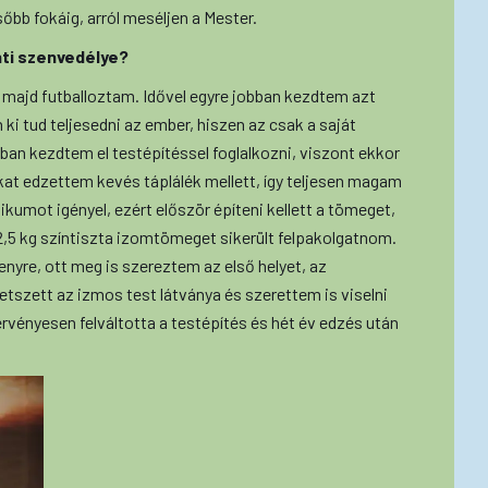
őbb fokáig, arról meséljen a Mester.
nti szenvedélye?
 majd futballoztam. Idővel egyre jobban kezdtem azt
 ki tud teljesedni az ember, hiszen az csak a saját
an kezdtem el testépítéssel foglalkozni, viszont ekkor
kat edzettem kevés táplálék mellett, így teljesen magam
ikumot igényel, ezért először építeni kellett a tömeget,
,5 kg színtiszta izomtömeget sikerült felpakolgatnom.
nyre, ott meg is szereztem az első helyet, az
etszett az izmos test látványa és szerettem is viselni
vényesen felváltotta a testépítés és hét év edzés után