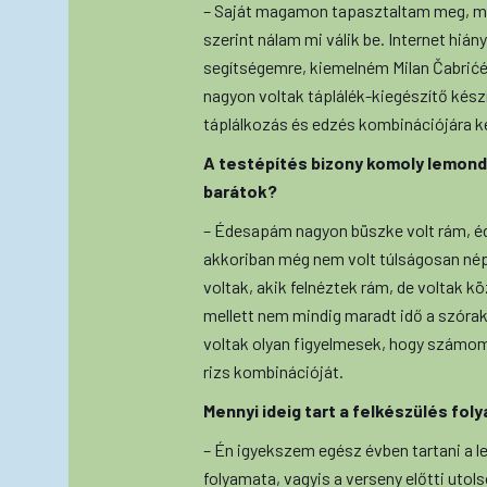
– Saját magamon tapasztaltam meg, me
szerint nálam mi válik be. Internet hi
segítségemre, kiemelném Milan Čabrićé
nagyon voltak táplálék-kiegészítő kész
táplálkozás és edzés kombinációjára ke
A testépítés bizony komoly lemondás
barátok?
– Édesapám nagyon büszke volt rám, éd
akkoriban még nem volt túlságosan né
voltak, akik felnéztek rám, de voltak kö
mellett nem mindig maradt idő a szóra
voltak olyan figyelmesek, hogy számomr
rizs kombinációját.
Mennyi ideig tart a felkészülés fo
– Én igyekszem egész évben tartani a 
folyamata, vagyis a verseny előtti uto