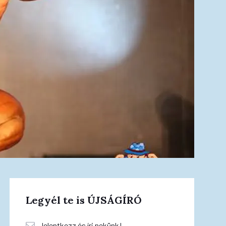
Legyél te is ÚJSÁGÍRÓ
Jelentkezz és írj nekünk!