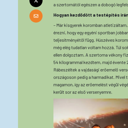
a szertornától egészen a dobogó legfels
Hogyan kezdődött a testépítés irá
– Már kisgyerek koromban atletizáltam,
érezni, hogy egy egyéni sportban jobban
teljesítményétől függ. Húszéves koromb
még elég tudatlan voltam hozzá. Túl so
ellen dolgoztam. A szertorna vékony fiz
54 kilogrammal kezdtem, majd évente 2
Rábeszéltek a vajdasági erőemelő verse
országoson pedig a harmadikat. Mivel t
magamon, így az erőemelést végül végér
került sor az első versenyemre.