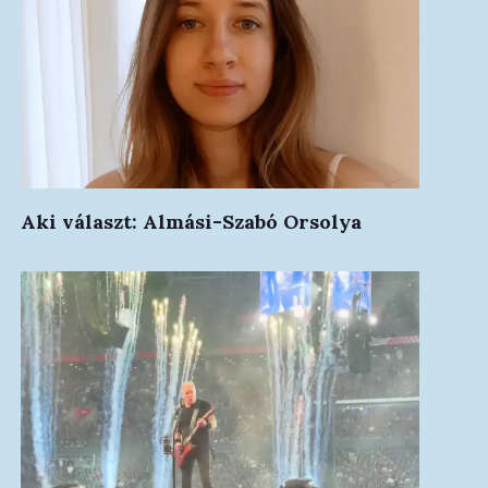
Aki választ: Almási-Szabó Orsolya