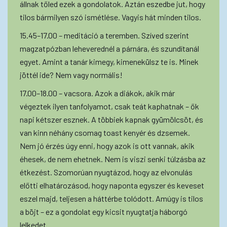
állnak tőled ezek a gondolatok. Aztán eszedbe jut, hogy
tilos bármilyen szó ismétlése. Vagyis hát minden tilos.
15.45–17.00 – meditáció a teremben. Szíved szerint
magzatpózban leheverednél a párnára, és szundítanál
egyet. Amint a tanár kimegy, kimenekülsz te is. Minek
jöttél ide? Nem vagy normális!
17.00–18.00 – vacsora. Azok a diákok, akik már
végeztek ilyen tanfolyamot, csak teát kaphatnak – ők
napi kétszer esznek. A többiek kapnak gyümölcsöt, és
van kinn néhány csomag toast kenyér és dzsemek.
Nem jó érzés úgy enni, hogy azok is ott vannak, akik
éhesek, de nem ehetnek. Nem is viszi senki túlzásba az
étkezést. Szomorúan nyugtázod, hogy az elvonulás
előtti elhatározásod, hogy naponta egyszer és keveset
eszel majd, teljesen a háttérbe tolódott. Amúgy is tilos
a böjt – ez a gondolat egy kicsit nyugtatja háborgó
lelkedet.