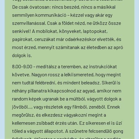
De csak óvatosan: nincs beszéd, nincs a másikkal
semmilyen kommunikáció – kézzel vagy akár egy
szemvillanással. Csak a földet nézd, ne ütközz össze
senkivel! A mobilokat, könyveket, laptopokat,
papírokat, ceruzákat már odaérkezéskor elvették, és
most érzed, mennyit számítanak az életedben az apró
dolgok is.
8.00–9.00 – meditálsz a teremben, az instrukciókat
követve. Nagyon rossz a lelkiismereted, hogy megint
nem tudtál felébredni, és mindent beleadsz. Sikerül is
néhány pillanatra kikapcsolnod az agyad, amikor nem
random képek ugranak be a múltból, vágyott dolgok a
jövőből..., vagy részletek egy filmből, zenéből. Ennek
megörülsz, és elkezdesz vágyakozni megint a
kellemesen zsibbadt érzés után. Ez sikeresen el is űzi
tőled a vágyott állapotot. A szünetre felcsendülő gong
fellelkesít, átügetsz a szobádba, és elterülsz a padlón –