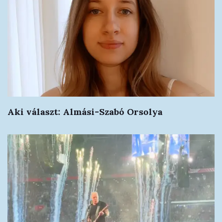
Aki választ: Almási-Szabó Orsolya