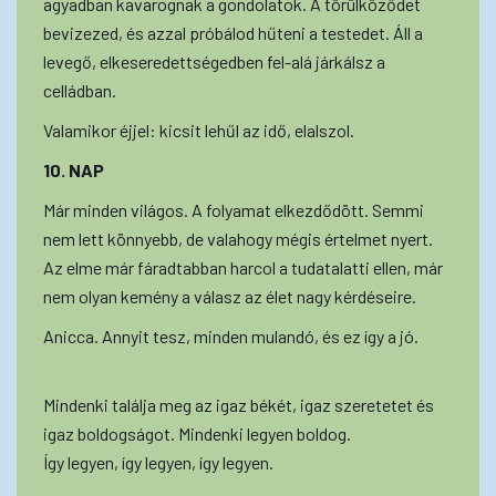
agyadban kavarognak a gondolatok. A törülköződet
bevizezed, és azzal próbálod hűteni a testedet. Áll a
levegő, elkeseredettségedben fel-alá járkálsz a
celládban.
Valamikor éjjel: kicsit lehűl az idő, elalszol.
10. NAP
Már minden világos. A folyamat elkezdődött. Semmi
nem lett könnyebb, de valahogy mégis értelmet nyert.
Az elme már fáradtabban harcol a tudatalatti ellen, már
nem olyan kemény a válasz az élet nagy kérdéseire.
Anicca. Annyit tesz, minden mulandó, és ez így a jó.
Mindenki találja meg az igaz békét, igaz szeretetet és
igaz boldogságot. Mindenki legyen boldog.
Így legyen, így legyen, így legyen.