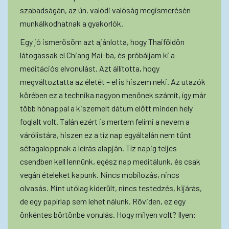
szabadságán, az ún. valódi valóság megismerésén
munkálkodhatnak a gyakorlók.
Egy jó ismerősöm azt ajánlotta, hogy Thaiföldön
látogassak el Chiang Mai-ba, és próbáljam ki a
meditációs elvonulást. Azt állította, hogy
megváltoztatta az életét – el is hiszem neki. Az utazók
körében ez a technika nagyon menőnek számít, így már
több hónappal a kiszemelt dátum előtt minden hely
foglalt volt. Talán ezért is mertem felírni a nevem a
várólistára, hiszen ez a tíz nap egyáltalán nem tűnt
sétagaloppnak a leírás alapján. Tíz napig teljes
csendben kell lennünk, egész nap meditálunk, és csak
vegán ételeket kapunk. Nincs mobilozás, nincs
olvasás. Mint utólag kiderült, nincs testedzés, kijárás,
de egy papírlap sem lehet nálunk. Röviden, ez egy
önkéntes börtönbe vonulás. Hogy milyen volt? Ilyen: