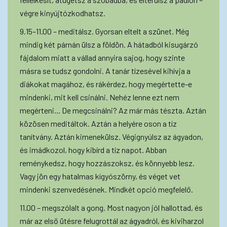
végre kinyújtózkodhatsz.
9.15–11.00 – meditálsz. Gyorsan eltelt a szünet. Még
mindig két párnán ülsz a földön. A hátadból kisugárzó
fájdalom miatt a vállad annyira sajog, hogy szinte
másra se tudsz gondolni. A tanár tízesével kihívja a
diákokat magához, és rákérdez, hogy megértette-e
mindenki, mit kell csinálni. Nehéz lenne ezt nem
megérteni... De megcsinálni? Az már más tészta. Aztán
közösen meditáltok. Aztán a helyére oson a tíz
tanítvány. Aztán kimenekülsz. Végignyúlsz az ágyadon,
és imádkozol, hogy kibírd a tíz napot. Abban
reménykedsz, hogy hozzászoksz, és könnyebb lesz.
Vagy jön egy hatalmas kígyószörny, és véget vet
mindenki szenvedésének. Mindkét opció megfelelő.
11.00 – megszólalt a gong. Most nagyon jól hallottad, és
már az első ütésre felugrottál az ágyadról, és kiviharzol