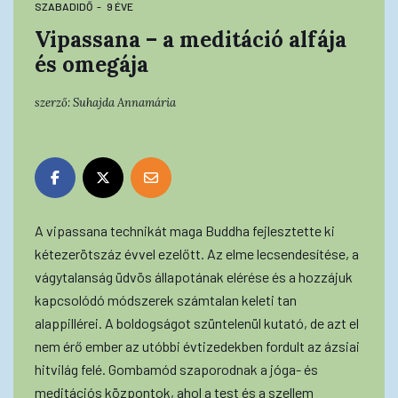
SZABADIDŐ
9 ÉVE
Vipassana – a meditáció alfája
és omegája
szerző:
Suhajda Annamária
A vipassana technikát maga Buddha fejlesztette ki
kétezerötszáz évvel ezelőtt. Az elme lecsendesítése, a
vágytalanság üdvös állapotának elérése és a hozzájuk
kapcsolódó módszerek számtalan keleti tan
alappillérei. A boldogságot szüntelenül kutató, de azt el
nem érő ember az utóbbi évtizedekben fordult az ázsiai
hitvilág felé. Gombamód szaporodnak a jóga- és
meditációs központok, ahol a test és a szellem