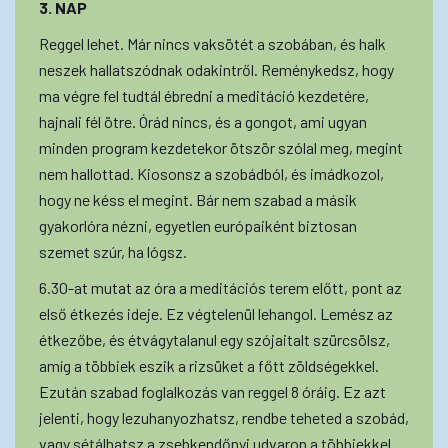
3. NAP
Reggel lehet. Már nincs vaksötét a szobában, és halk
neszek hallatszódnak odakintről. Reménykedsz, hogy
ma végre fel tudtál ébredni a meditáció kezdetére,
hajnali fél ötre. Órád nincs, és a gongot, ami ugyan
minden program kezdetekor ötször szólal meg, megint
nem hallottad. Kiosonsz a szobádból, és imádkozol,
hogy ne késs el megint. Bár nem szabad a másik
gyakorlóra nézni, egyetlen európaiként biztosan
szemet szúr, ha lógsz.
6.30-at mutat az óra a meditációs terem előtt, pont az
első étkezés ideje. Ez végtelenül lehangol. Lemész az
étkezőbe, és étvágytalanul egy szójaitalt szürcsölsz,
amíg a többiek eszik a rizsüket a főtt zöldségekkel.
Ezután szabad foglalkozás van reggel 8 óráig. Ez azt
jelenti, hogy lezuhanyozhatsz, rendbe teheted a szobád,
vagy sétálhatsz a zsebkendőnyi udvaron a többiekkel.