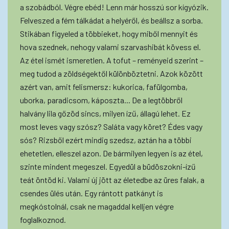
a szobádból. Végre ebéd! Lenn már hosszú sor kígyózik.
Felveszed a fém tálkádat a helyéről, és beállsz a sorba.
Stikában figyeled a többieket, hogy miből mennyit és
hova szednek, nehogy valami szarvashibát kövess el.
Az étel ismét ismeretlen. A tofut – reményeid szerint –
meg tudod a zöldségektől különböztetni. Azok között
azért van, amit felismersz: kukorica, fafülgomba,
uborka, paradicsom, káposzta... De a legtöbbről
halvány lila gőzöd sincs, milyen ízű, állagú lehet. Ez
most leves vagy szósz? Saláta vagy köret? Édes vagy
sós? Rizsből ezért mindig szedsz, aztán ha a többi
ehetetlen, elleszel azon. De bármilyen legyen is az étel,
szinte mindent megeszel. Egyedül a büdöszokni-ízű
teát öntöd ki. Valami új jött az életedbe az üres falak, a
csendes ülés után. Egy rántott patkányt is
megkóstolnál, csak ne magaddal kelljen végre
foglalkoznod.