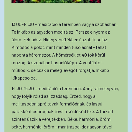
13.00–14.30 – meditáció a teremben vagy a szobádban.
Te inkább az ágyadon meditálsz. Persze elnyom az
álom. Felriadsz. Hideg verejtékben úszol. Tusolsz.
Kimosod a pólót, mint minden tusolásnál – tehát
naponta háromszor. A hőmérséklet 40 fok körül
mozog. A szobában hasonlóképp. A ventilátor
működik, de csak a meleg levegőt forgatja. Inkább
kikapcsolod.
14.30–15.30 – meditáció a teremben. Annyira meleg van,
hogy folyik rólad az izzadság. Érzed, hogy a
mellkasodon apró tavak formálódnak, és lassú
patakként csorognak tova a köldököd felé. A tarkód
szintén úszik a verejtékben. Béke, harmónia, öröm,
béke, harmónia, öröm – mantrázod, de nagyon távol