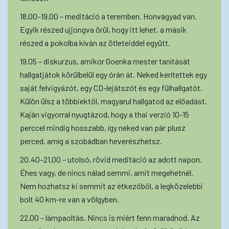
18.00–19.00 – meditáció a teremben. Honvágyad van.
Egyik részed ujjongva örül, hogy itt lehet, a másik
részed a pokolba kíván az ötleteiddel együtt.
19.05 – diskurzus, amikor Goenka mester tanítását
hallgatjátok körülbelül egy órán át. Neked kerítettek egy
saját felvigyázót, egy CD-lejátszót és egy fülhallgatót.
Külön ülsz a többiektől, magyarul hallgatod az előadást.
Kaján vigyorral nyugtázod, hogy a thai verzió 10-15
perccel mindig hosszabb, így neked van pár plusz
perced, amíg a szobádban heverészhetsz.
20.40–21.00 – utolsó, rövid meditáció az adott napon.
Éhes vagy, de nincs nálad semmi, amit megehetnél.
Nem hozhatsz ki semmit az étkezőből, a legközelebbi
bolt 40 km-re van a völgyben.
22.00 – lámpaoltás. Nincs is miért fenn maradnod. Az