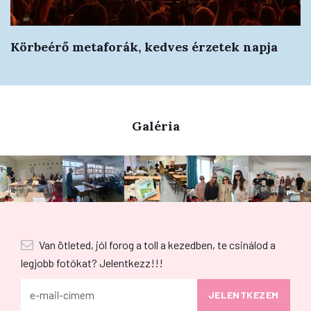
Körbeérő metaforák, kedves érzetek napja
Galéria
Van ötleted, jól forog a toll a kezedben, te csinálod a
legjobb fotókat? Jelentkezz!!!