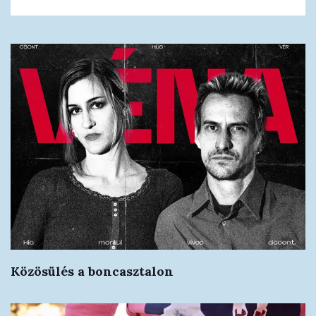
Közösülés a boncasztalon