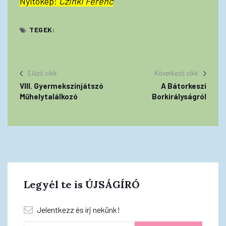
Nyitókép:
Czinki Ferenc
TEGEK:
Előző cikk
Következő cikk
VIII. Gyermekszínjátszó
A Bátorkeszi
Műhelytalálkozó
Borkirályságról
Legyél te is ÚJSÁGÍRÓ
Jelentkezz és írj nekünk!