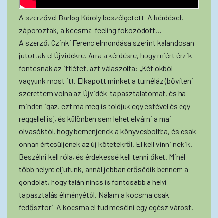
A szerzővel Barlog Károly beszélgetett. A kérdések
záporoztak, a kocsma-feeling fokozódott…
A szerző, Czinki Ferenc elmondása szerint kalandosan
jutottak el Újvidékre. Arra a kérdésre, hogy miért érzik
fontosnak az ittlétet, azt válaszolta: „Két okból
vagyunk most itt. Elkapott minket a turnéláz (bővíteni
szerettem volna az Újvidék-tapasztalatomat, és ha
minden igaz, ezt ma meg is toldjuk egy estével és egy
reggellel is), és különben sem lehet elvárni a mai
olvasóktól, hogy bemenjenek a könyvesboltba, és csak
onnan értesüljenek az új kötetekről. El kell vinni nekik.
Beszélni kell róla, és érdekessé kell tenni őket. Minél
több helyre eljutunk, annál jobban erősödik bennem a
gondolat, hogy talán nincs is fontosabb a helyi
tapasztalás élményétől. Nálam a kocsma csak
fedősztori. A kocsma el tud mesélni egy egész várost.