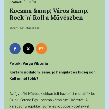
SZABADIDŐ
11 ÉVE
Kocsma &amp; Város &amp;
Rock ’n’ Roll a Művészben
szerző:
Maletaški Kiki
Fotók: Varga Viktória
Kortárs irodalom, zene, jó hangulat és hideg sör.
Kell ennél több?
Az újvidéki Művészklubban telt ház előtt mutatták be
Czinki Ferenc Egy kocsma város című kötetét. A
karácsonyi égőkkel, sörrel és ropogós kötetekkel