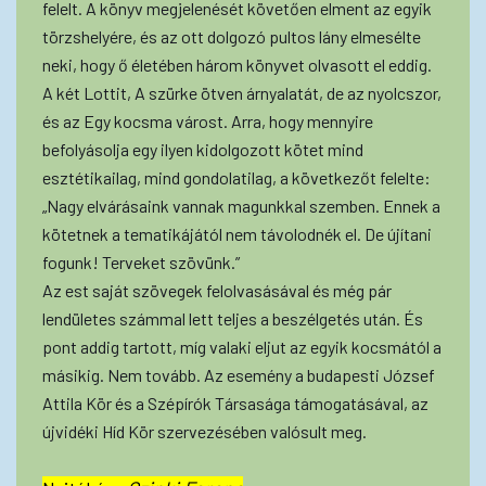
felelt. A könyv megjelenését követően elment az egyik
törzshelyére, és az ott dolgozó pultos lány elmesélte
neki, hogy ő életében három könyvet olvasott el eddig.
A két Lottit, A szürke ötven árnyalatát, de az nyolcszor,
és az Egy kocsma várost. Arra, hogy mennyire
befolyásolja egy ilyen kidolgozott kötet mind
esztétikailag, mind gondolatilag, a következőt felelte:
„Nagy elvárásaink vannak magunkkal szemben. Ennek a
kötetnek a tematikájától nem távolodnék el. De újítani
fogunk! Terveket szövünk.”
Az est saját szövegek felolvasásával és még pár
lendületes számmal lett teljes a beszélgetés után. És
pont addig tartott, míg valaki eljut az egyik kocsmától a
másikig. Nem tovább. Az esemény a budapesti József
Attila Kör és a Szépírók Társasága támogatásával, az
újvidéki Híd Kör szervezésében valósult meg.