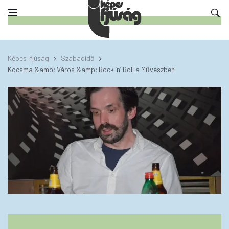
Képes Ifjúság
Szabadidő
Kocsma &amp; Város &amp; Rock ’n’ Roll a Művészben