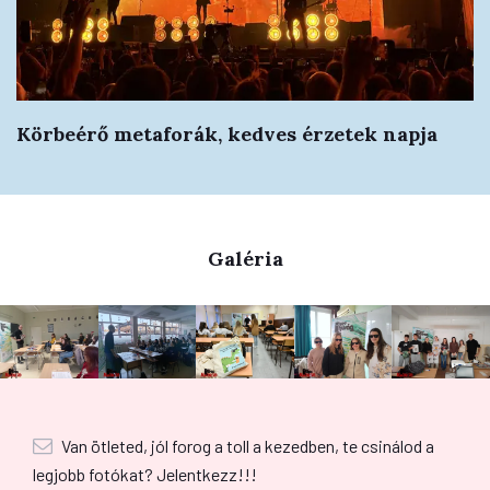
Körbeérő metaforák, kedves érzetek napja
Galéria
Van ötleted, jól forog a toll a kezedben, te csinálod a
legjobb fotókat? Jelentkezz!!!