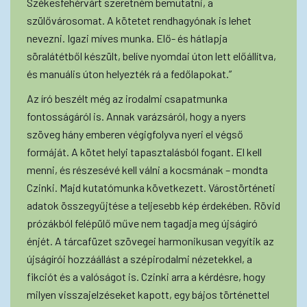
Székesfehérvárt szeretném bemutatni, a
szülővárosomat. A kötetet rendhagyónak is lehet
nevezni. Igazi míves munka. Elő- és hátlapja
söralátétből készült, belíve nyomdai úton lett előállítva,
és manuális úton helyezték rá a fedőlapokat.”
Az író beszélt még az irodalmi csapatmunka
fontosságáról is. Annak varázsáról, hogy a nyers
szöveg hány emberen végigfolyva nyeri el végső
formáját. A kötet helyi tapasztalásból fogant. El kell
menni, és részesévé kell válni a kocsmának – mondta
Czinki. Majd kutatómunka következett. Várostörténeti
adatok összegyűjtése a teljesebb kép érdekében. Rövid
prózákból felépülő műve nem tagadja meg újságíró
énjét. A tárcafüzet szövegei harmonikusan vegyítik az
újságírói hozzáállást a szépirodalmi nézetekkel, a
fikciót és a valóságot is. Czinki arra a kérdésre, hogy
milyen visszajelzéseket kapott, egy bájos történettel