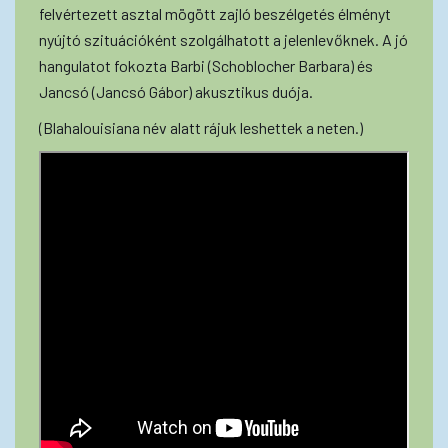
felvértezett asztal mögött zajló beszélgetés élményt
nyújtó szituációként szolgálhatott a jelenlevőknek. A jó
hangulatot fokozta Barbi (Schoblocher Barbara) és
Jancsó (Jancsó Gábor) akusztikus duója.
(Blahalouisiana név alatt rájuk leshettek a neten.)