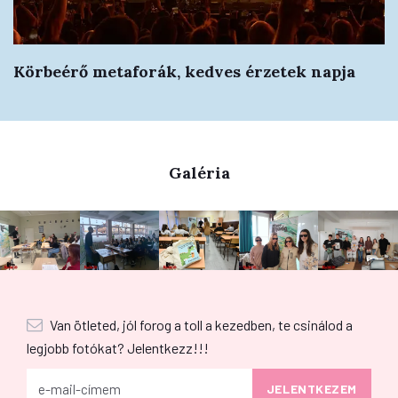
Körbeérő metaforák, kedves érzetek napja
Galéria
Van ötleted, jól forog a toll a kezedben, te csinálod a
legjobb fotókat? Jelentkezz!!!