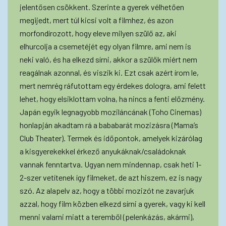
jelentősen csökkent. Szerinte a gyerek vélhetően
megijedt, mert túl kicsi volt a filmhez, és azon
morfondírozott, hogy eleve milyen szülő az, aki
elhurcolja a csemetéjét egy olyan filmre, ami nem is
neki való, és ha elkezd sírni, akkor a szülők miért nem
reagálnak azonnal, és viszik ki. Ezt csak azért írom le,
mert nemrég ráfutottam egy érdekes dologra, ami felett
lehet, hogy elsiklottam volna, ha nincs a fenti előzmény.
Japán egyik legnagyobb moziláncának (Toho Cinemas)
honlapján akadtam rá a bababarát mozizásra (Mama’s
Club Theater). Termek és időpontok, amelyek kizárólag
a kisgyerekekkel érkező anyukáknak/családoknak
vannak fenntartva. Ugyan nem mindennap, csak heti 1-
2-szer vetítenek így filmeket, de azt hiszem, ez is nagy
szó. Az alapelv az, hogy a többi mozizót ne zavarjuk
azzal, hogy film közben elkezd sírni a gyerek, vagy ki kell
menni valami miatt a teremből (pelenkázás, akármi),