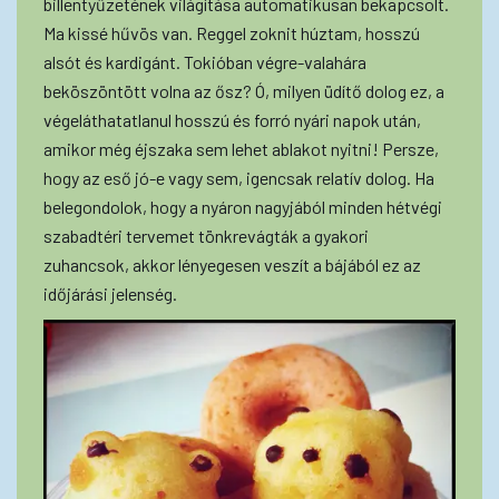
billentyűzetének világítása automatikusan bekapcsolt.
Ma kissé hűvös van. Reggel zoknit húztam, hosszú
alsót és kardigánt. Tokióban végre-valahára
beköszöntött volna az ősz? Ó, milyen üdítő dolog ez, a
végeláthatatlanul hosszú és forró nyári napok után,
amikor még éjszaka sem lehet ablakot nyitni! Persze,
hogy az eső jó-e vagy sem, igencsak relatív dolog. Ha
belegondolok, hogy a nyáron nagyjából minden hétvégi
szabadtéri tervemet tönkrevágták a gyakori
zuhancsok, akkor lényegesen veszít a bájából ez az
időjárási jelenség.