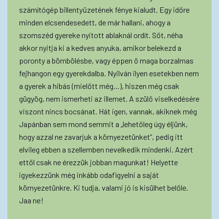
számítógép billentyűzetének fénye kialudt. Egy időre
minden elcsendesedett, de már hallani, ahogy a
szomszéd gyereke nyitott ablaknál ordít. Sőt, néha
akkor nyitja ki a kedves anyuka, amikor belekezd a
poronty a bömbölésbe, vagy éppen ő maga borzalmas
fejhangon egy gyerekdalba. Nyilván ilyen esetekben nem
a gyerek a hibás (mielőtt még…), hiszen még csak
gügyög, nem ismerheti az illemet. A szülő viselkedésére
viszont nincs bocsánat. Hát igen, vannak, akiknek még
Japánban sem mond semmit a „lehetőleg úgy éljünk,
hogy azzal ne zavarjuk a környezetünket”, pedig itt
elvileg ebben a szellemben nevelkedik mindenki. Azért
ettől csak ne érezzük jobban magunkat! Helyette
igyekezzünk még inkább odafigyelni a saját
környezetünkre. Ki tudja, valami jó is kisülhet belőle.
Jaa ne!