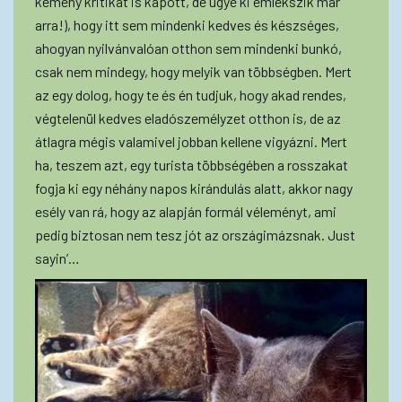
kemény kritikát is kapott, de ugye ki emlékszik már
arra!), hogy itt sem mindenki kedves és készséges,
ahogyan nyilvánvalóan otthon sem mindenki bunkó,
csak nem mindegy, hogy melyik van többségben. Mert
az egy dolog, hogy te és én tudjuk, hogy akad rendes,
végtelenül kedves eladószemélyzet otthon is, de az
átlagra mégis valamivel jobban kellene vigyázni. Mert
ha, teszem azt, egy turista többségében a rosszakat
fogja ki egy néhány napos kirándulás alatt, akkor nagy
esély van rá, hogy az alapján formál véleményt, ami
pedig biztosan nem tesz jót az országimázsnak. Just
sayin’…