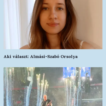
Aki választ: Almási-Szabó Orsolya