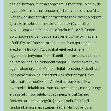
családi házban. Mintha soha nem is mentem volna el, de
ugyanakkor, mintha sohasem jártam volna ott azelőtt.
Néhány, egykor annyira „természetesnek” vett dologhoz
újra alkalmazkodnom kellett (ha csak rövid időre is).
Nevess csak, ha akarsz, de először még az is furcsa
volt, hogy az utcán csupa európai arcot látok magam
körül! Olykor kissé barátságtalannak és gorombának
éreztem a légkört. Az utcákat éjjel pedig néha
egyenesen fenyegetőnek. Tudniillik az ember Japánban
hajlamos jócskán elengedni magát. Bűncselekmények
ugyan akadnak, de számuk a fejlett országok közül itt a
legalacsonyabb (és a statisztikák szerint már 11 éve
folyamatosan csökken). Ahelyett, hogy kilopják a
szemed is, inkább arra van sok példa, hogy mondjuk egy
elvesztett mobiltelefont vagy pénztárcát (annak
összes tartalmával együtt) bevisz valaki a közeli
rendőrállomásra, és szépen leadja. Mert ugye így is