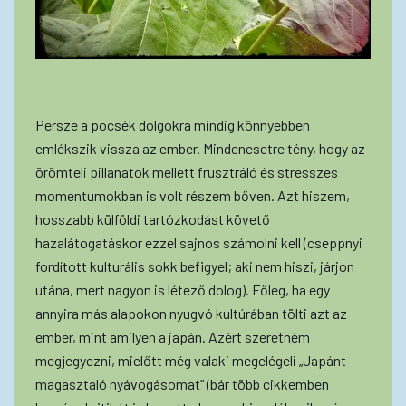
Persze a pocsék dolgokra mindig könnyebben
emlékszik vissza az ember. Mindenesetre tény, hogy az
örömteli pillanatok mellett frusztráló és stresszes
momentumokban is volt részem bőven. Azt hiszem,
hosszabb külföldi tartózkodást követő
hazalátogatáskor ezzel sajnos számolni kell (cseppnyi
fordított kulturális sokk befigyel; aki nem hiszi, járjon
utána, mert nagyon is létező dolog). Főleg, ha egy
annyira más alapokon nyugvó kultúrában tölti azt az
ember, mint amilyen a japán. Azért szeretném
megjegyezni, mielőtt még valaki megelégeli „Japánt
magasztaló nyávogásomat” (bár több cikkemben