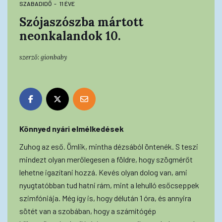
SZABADIDŐ
11 ÉVE
Szójaszószba mártott
neonkalandok 10.
szerző:
gionbaby
Könnyed nyári elmélkedések
Zuhog az eső. Ömlik, mintha dézsából öntenék. S teszi
mindezt olyan merőlegesen a földre, hogy szögmérőt
lehetne igazítani hozzá. Kevés olyan dolog van, ami
nyugtatóbban tud hatni rám, mint a lehulló esőcseppek
szimfóniája. Még így is, hogy délután 1 óra, és annyira
sötét van a szobában, hogy a számítógép