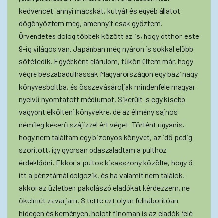
kedvencet, annyi macskát, kutyát és egyéb állatot
dögönyöztem meg, amennyit csak győztem.
Örvendetes dolog többek között az is, hogy otthon este
9-ig világos van. Japánban még nyáron is sokkal előbb
sötétedik. Egyébként elárulom, tűkön ültem már, hogy
végre beszabadulhassak Magyarországon egy bazi nagy
könyvesboltba, és összevásároljak mindenféle magyar
nyelvű nyomtatott médiumot. Sikerült is egy kisebb
vagyont elkölteni könyvekre, de az élmény sajnos
némileg keserű szájízzel ért véget. Történt ugyanis,
hogy nem találtam egy bizonyos könyvet, az idő pedig
szorított, így gyorsan odaszaladtam a pulthoz
érdeklődni. Ekkor a pultos kisasszony közölte, hogy ő
itt a pénztárnál dolgozik, és ha valamit nem találok,
akkor az üzletben pakolászó eladókat kérdezzem, ne
őkelmét zavarjam. S tette ezt olyan felháborítóan
hidegen és keményen, holott finoman is az eladók felé