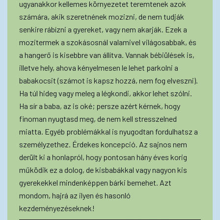
ugyanakkor kellemes környezetet teremtenek azok
számára, akik szeretnének mozizni, de nem tudják
senkire rábízni a gyereket, vagy nem akarják. Ezek a
mozitermek a szokásosnál valamivel világosabbak, és
a hangerő is kisebbre van állítva. Vannak bébiülések is,
illetve hely, ahova kényelmesen le lehet parkolni a
babakocsit (számot is kapsz hozzá, nem fog elveszni).
Ha túl hideg vagy meleg a légkondi, akkor lehet szólni.
Ha sír a baba, az is oké; persze azért kérnek, hogy
finoman nyugtasd meg, de nem kell stresszelned
miatta. Egyéb problémákkal is nyugodtan fordulhatsz a
személyzethez. Érdekes koncepció. Az sajnos nem
derült ki a honlapról, hogy pontosan hány éves korig
működik ez a dolog, de kisbabákkal vagy nagyon kis
gyerekekkel mindenképpen bárki bemehet. Azt
mondom, hajrá az ilyen és hasonló
kezdeményezéseknek!