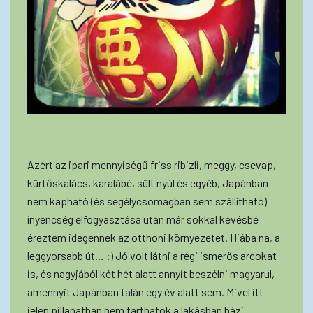
Azért az ipari mennyiségű friss ribizli, meggy, csevap,
kürtőskalács, karalábé, sült nyúl és egyéb, Japánban
nem kapható (és segélycsomagban sem szállítható)
ínyencség elfogyasztása után már sokkal kevésbé
éreztem idegennek az otthoni környezetet. Hiába na, a
leggyorsabb út… :) Jó volt látni a régi ismerős arcokat
is, és nagyjából két hét alatt annyit beszélni magyarul,
amennyit Japánban talán egy év alatt sem. Mivel itt
jelen pillanatban nem tarthatok a lakásban házi