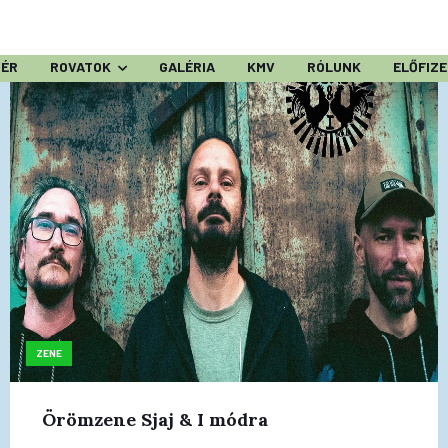
ZÉR
ROVATOK
GALÉRIA
KMV
RÓLUNK
ELŐFIZ
ZENE
Örömzene Sjaj & I módra