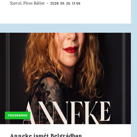
Szerző:
Piros Bálint
2026. 05. 25. 13:56
PROGRAMOK
Anneke ismét Belgrádban