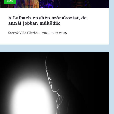
ZENE
A Laibach enyhén szórakoztat, de
annál jobban működik
Szerző:
ViLá GiszLó
2025. 05. 17. 20:05