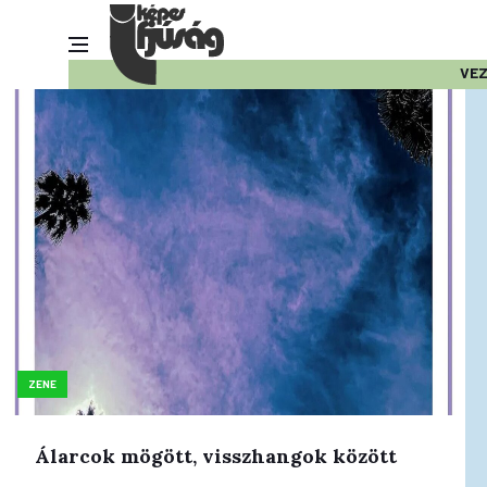
VE
ZENE
Álarcok mögött, visszhangok között