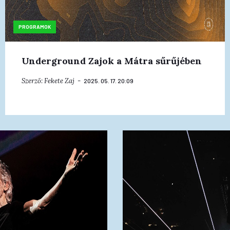
PROGRAMOK
Underground Zajok a Mátra sűrűjében
Szerző:
Fekete Zaj
2025. 05. 17. 20:09