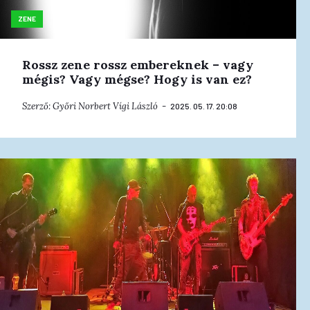
ZENE
Rossz zene rossz embereknek – vagy
mégis? Vagy mégse? Hogy is van ez?
Szerző:
Győri Norbert Vígi László
2025. 05. 17. 20:08