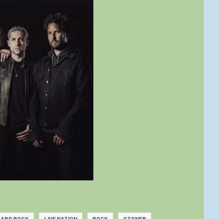
HARD ROCK
LIVE NATION
ROCK
STONER