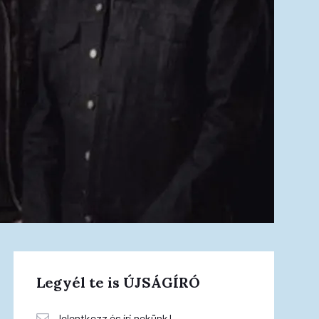
Legyél te is ÚJSÁGÍRÓ
Jelentkezz és írj nekünk!