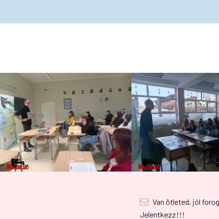
Van ötleted, jól foro
Jelentkezz!!!