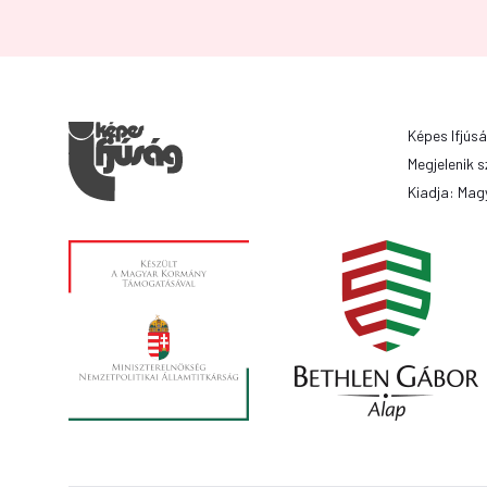
Képes Ifjúsá
Megjelenik s
Kiadja: Magy