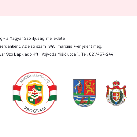
g - a Magyar Szó ifjúsági melléklete
zerdánként. Az első szám 1945. március 7-én jelent meg.
ar Szó Lapkiadó Kft., Vojvoda Mišić utca 1., Tel: 021/457-244