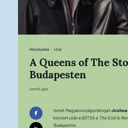
PROGRAMOK
1 ÉVE
A Queens of The Sto
Budapesten
szerző:
gyn
Ismét Magyarországra látogat
Joshua
koncert után a QOTSA a
The End Is Ne
Budapestre.