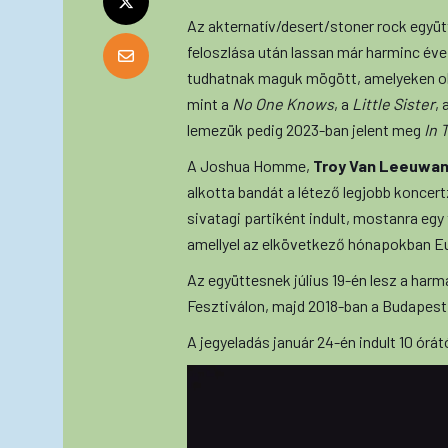
Az akternatív/desert/stoner rock egy
feloszlása után lassan már harminc éve
tudhatnak maguk mögött, amelyeken ol
mint a
No One Knows
, a
Little Sister
, 
lemezük pedig 2023-ban jelent meg
In 
A Joshua Homme,
Troy Van Leeuwa
alkotta bandát a létező legjobb konce
sivatagi partiként indult, mostanra e
amellyel az elkövetkező hónapokban Eur
Az együttesnek július 19-én lesz a har
Fesztiválon, majd 2018-ban a Budapest P
A jegyeladás január 24-én indult 10 órát