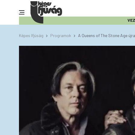
VE
Képes Ifjúság
Programok
A Queens of The Stone Age újr