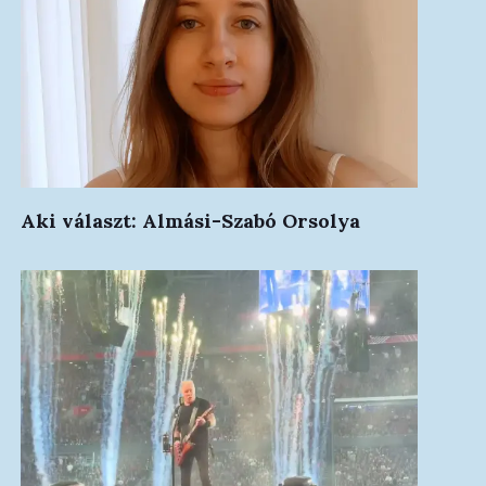
Aki választ: Almási-Szabó Orsolya