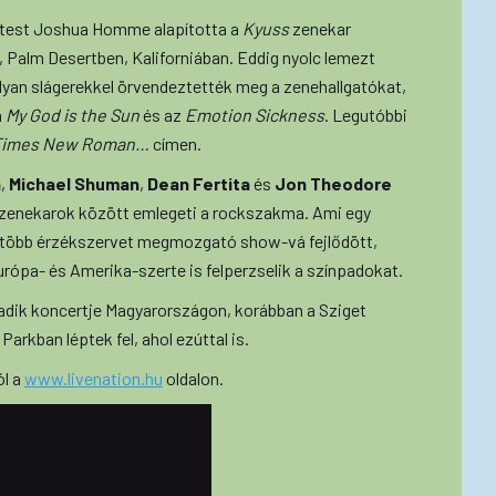
üttest Joshua Homme alapította a
Kyuss
zenekar
, Palm Desertben, Kaliforniában. Eddig nyolc lemezt
yan slágerekkel örvendeztették meg a zenehallgatókat,
a
My God is the Sun
és az
Emotion Sickness
. Legutóbbi
Times New Roman…
címen.
n
,
Michael Shuman
,
Dean Fertita
és
Jon Theodore
rtzenekarok között emlegeti a rockszakma. Ami egy
gy több érzékszervet megmozgató show-vá fejlődött,
ópa- és Amerika-szerte is felperzselik a színpadokat.
madik koncertje Magyarországon, korábban a Sziget
arkban léptek fel, ahol ezúttal is.
ól a
www.livenation.hu
oldalon.