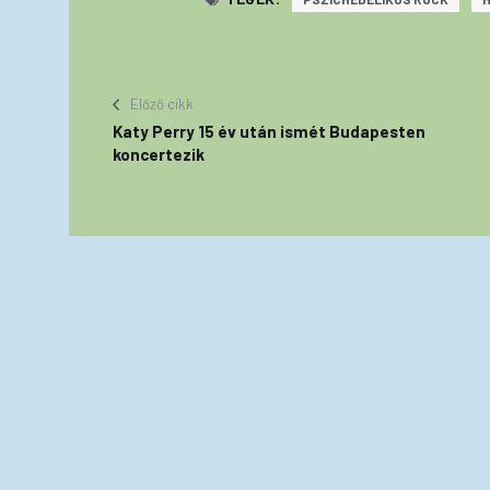
Előző cikk
Katy Perry 15 év után ismét Budapesten
koncertezik