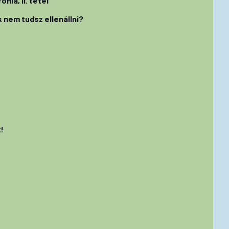
nia, II. tétel
ek nem tudsz ellenállni?
!