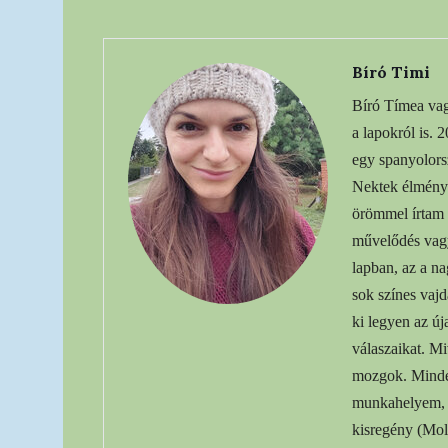
Bíró Timi
Bíró Tímea vag
a lapokról is. 
egy spanyolors
Nektek élményb
örömmel írtam 
művelődés vagy
lapban, az a n
sok színes vaj
ki legyen az ú
válaszaikat. Mi
mozgok. Mindenü
munkahelyem, m
kisregény (Mol