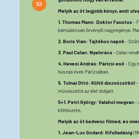
Melyik az öt legjobb könyv, amit olv
1. Thomas Mann: Doktor Faustus
– F
bámulatosan örvénylő nagyregénye. Ma
2. Boris Vian: Tajtékos napok
– Szür
3. Paul Celan: Nyelvrács
– Celan rend
4. Hevesi András: Párizsi eső
– Egy 
húszas évek Párizsában.
5. Tolnai Ottó: Költő disznózsírból
–
művészetté az élet dolgait.
5+1. Petri György: Valahol megvan
– 
költészete.
Melyik az öt kedvenc filmed, és mié
1. Jean-Luc Godard: Kifulladásig
(19