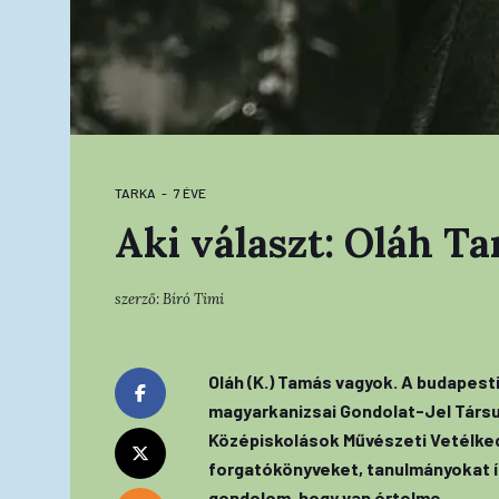
TARKA
7 ÉVE
Aki választ: Oláh T
szerző:
Bíró Timi
Oláh (K.) Tamás vagyok. A budapest
magyarkanizsai Gondolat-Jel Társu
Középiskolások Művészeti Vetélked
forgatókönyveket, tanulmányokat ír
gondolom, hogy van értelme.