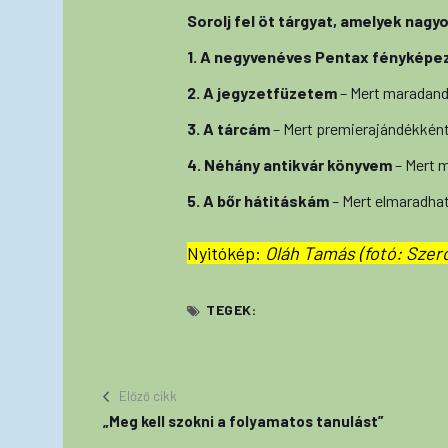
Sorolj fel öt tárgyat, amelyek nag
1. A negyvenéves Pentax fénykép
2. A jegyzetfüzetem
– Mert maradand
3. A tárcám
– Mert premierajándékkén
4. Néhány antikvár könyvem
– Mert 
5. A bőr hátitáskám
– Mert elmaradhat
Nyitókép:
Oláh Tamás (fotó: Szerd
TEGEK:
Előző cikk
„Meg kell szokni a folyamatos tanulást”