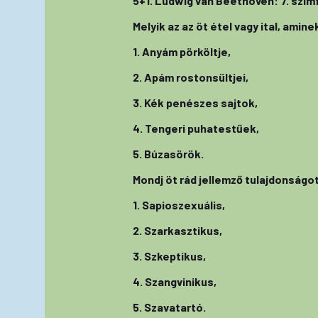
5+1. Ludwig van Beethoven: 7. szimfó
Melyik az az öt étel vagy ital, amin
1. Anyám pörköltje,
2. Apám rostonsültjei,
3. Kék penészes sajtok,
4. Tengeri puhatestűek,
5. Búzasörök.
Mondj öt rád jellemző tulajdonságot
1. Sapioszexuális,
2. Szarkasztikus,
3. Szkeptikus,
4. Szangvinikus,
5. Szavatartó.