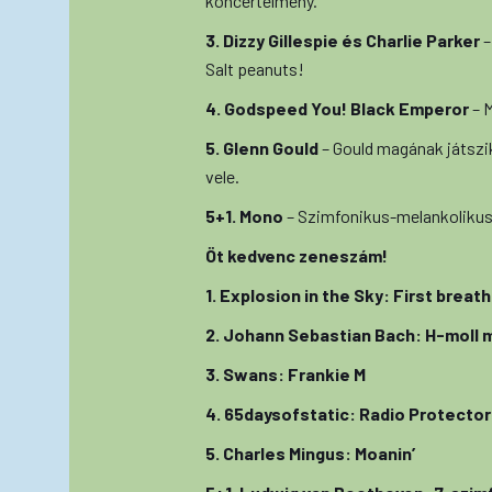
koncertélmény.
3. Dizzy Gillespie és Charlie Parker
–
Salt peanuts!
4. Godspeed You! Black Emperor
– 
5. Glenn Gould
– Gould magának játszik
vele.
5+1. Mono
– Szimfonikus-melankolikus
Öt kedvenc zeneszám!
1. Explosion in the Sky: First breat
2. Johann Sebastian Bach: H-moll 
3. Swans: Frankie M
4. 65daysofstatic: Radio Protector
5. Charles Mingus: Moanin’