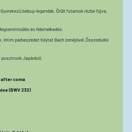
 Gyorskezű bebop-legendák. Őrült futamok rézbe fújva.
Megsemmisülés és felemelkedés.
. Intim párbeszédet folytat Bach zenéjével. Összedúdol
 posztrock Japánból.
h after coma
mise (BWV 232)