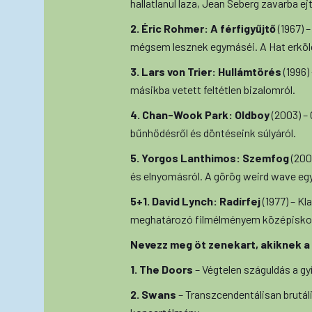
hallatlanul laza, Jean Seberg zavarba e
2. Éric Rohmer: A férfigyűjtő
(1967) 
mégsem lesznek egymáséi. A Hat erkölc
3. Lars von Trier: Hullámtörés
(1996)
másikba vetett feltétlen bizalomról.
4. Chan-Wook Park: Oldboy
(2003) –
bűnhődésről és döntéseink súlyáról.
5. Yorgos Lanthimos: Szemfog
(200
és elnyomásról. A görög weird wave egy
5+1. David Lynch: Radírfej
(1977) – Kl
meghatározó filmélményem középisko
Nevezz meg öt zenekart, akiknek a 
1. The Doors
– Végtelen száguldás a gyí
2. Swans
– Transzcendentálisan brutáli