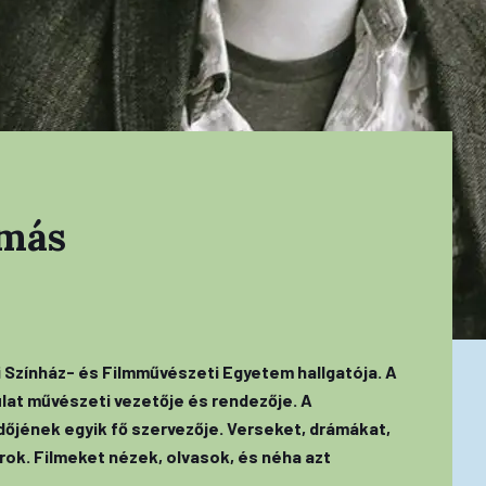
amás
i Színház- és Filmművészeti Egyetem hallgatója. A
lat művészeti vezetője és rendezője. A
őjének egyik fő szervezője. Verseket, drámákat,
ok. Filmeket nézek, olvasok, és néha azt