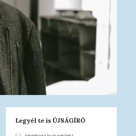
Legyél te is ÚJSÁGÍRÓ
Jelentkezz és írj nekünk!