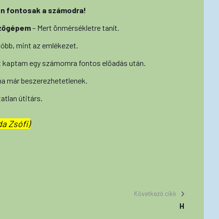
yon fontosak a számodra!
ezőgépem
– Mert önmérsékletre tanít.
óbb, mint az emlékezet.
t kaptam egy számomra fontos előadás után.
ma már beszerezhetetlenek.
atlan útitárs.
a Zsófi)
Következő cikk
H