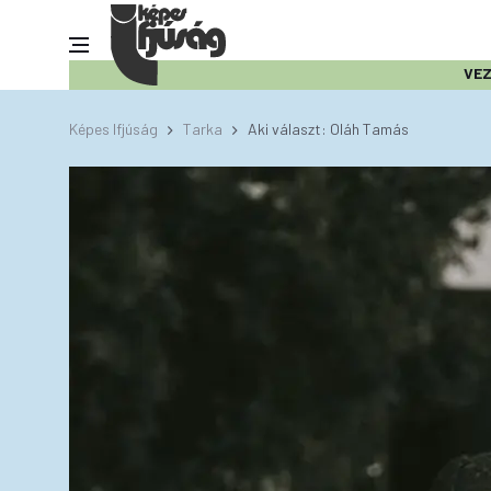
VE
Képes Ifjúság
Tarka
Aki választ: Oláh Tamás