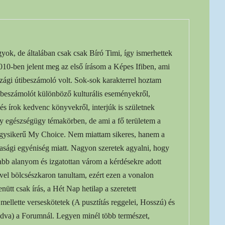
yok, de általában csak csak Bíró Timi, így ismerhettek
2010-ben jelent meg az első írásom a Képes Ifiben, ami
zági útibeszámoló volt. Sok-sok karakterrel hoztam
eszámolót különböző kulturális eseményekről,
és írok kedvenc könyvekről, interjúk is születnek
 egészségügy témakörben, de ami a fő területem a
agysikerű My Choice. Nem miattam sikeres, hanem a
dasági egyéniség miatt. Nagyon szeretek agyalni, hogy
jabb alanyom és izgatottan várom a kérdésekre adott
vel bölcsészkaron tanultam, ezért ezen a vonalon
tt csak írás, a Hét Nap hetilap a szeretett
ellette verseskötetek (A pusztítás reggelei, Hosszú) és
dva) a Forumnál. Legyen minél több természet,