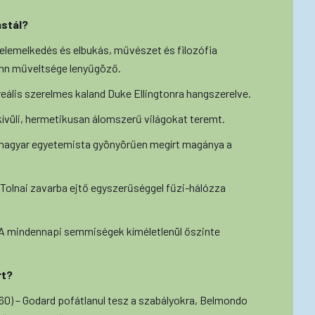
astál?
elemelkedés és elbukás, művészet és filozófia
nn műveltsége lenyűgöző.
reális szerelmes kaland Duke Ellingtonra hangszerelve.
kívüli, hermetikusan álomszerű világokat teremt.
magyar egyetemista gyönyörűen megírt magánya a
 Tolnai zavarba ejtő egyszerűséggel fűzi-hálózza
A mindennapi semmiségek kíméletlenül őszinte
rt?
60) – Godard pofátlanul tesz a szabályokra, Belmondo