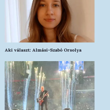
Aki választ: Almási-Szabó Orsolya