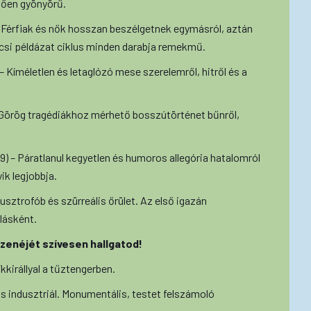
jtően gyönyörű.
– Férfiak és nők hosszan beszélgetnek egymásról, aztán
si példázat ciklus minden darabja remekmű.
 – Kíméletlen és letaglózó mese szerelemről, hitről és a
 Görög tragédiákhoz mérhető bosszútörténet bűnről,
9) – Páratlanul kegyetlen és humoros allegória hatalomról
ik legjobbja.
ausztrofób és szürreális őrület. Az első igazán
lásként.
zenéjét szívesen hallgatod!
kkirállyal a tűztengerben.
s indusztriál. Monumentális, testet felszámoló