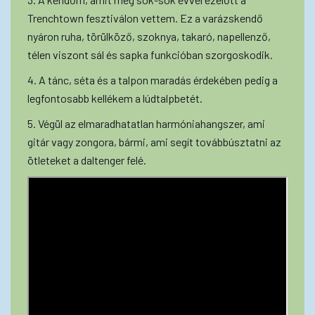
Trenchtown fesztiválon vettem. Ez a varázskendő
nyáron ruha, törülköző, szoknya, takaró, napellenző,
télen viszont sál és sapka funkcióban szorgoskodik.
4. A tánc, séta és a talpon maradás érdekében pedig a
legfontosabb kellékem a lúdtalpbetét.
5. Végül az elmaradhatatlan harmóniahangszer, ami
gitár vagy zongora, bármi, ami segít továbbúsztatni az
ötleteket a daltenger felé.