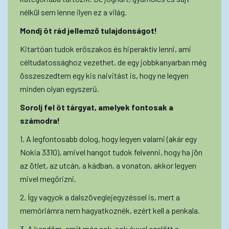
nélkül sem lenne ilyen ez a világ.
Mondj öt rád jellemző tulajdonságot!
Kitartóan tudok erőszakos és hiperaktív lenni, ami
céltudatossághoz vezethet, de egy jobbkanyarban még
összeszedtem egy kis naivitást is, hogy ne legyen
minden olyan egyszerű.
Sorolj fel öt tárgyat, amelyek fontosak a
számodra!
1. A legfontosabb dolog, hogy legyen valami (akár egy
Nokia 3310), amivel hangot tudok felvenni, hogy ha jön
az ötlet, az utcán, a kádban, a vonaton, akkor legyen
mivel megőrizni.
2. Így vagyok a dalszöveglejegyzéssel is, mert a
memóriámra nem hagyatkoznék, ezért kell a penkala.
3. A kendőm, amit még sok-sok évvel ezelőtt a