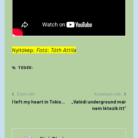
Nyitókép:
Fotó: Tóth Attila
TEGEK:
Előző cikk
Következő cikk
I left my heart in Tokio...
„Valódi underground már
nem létezik itt”