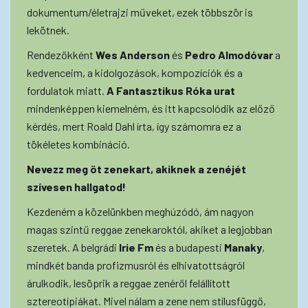
dokumentum/életrajzi műveket, ezek többször is
lekötnek.
Rendezőkként
Wes Anderson
és
Pedro Almodóvar
a
kedvenceim, a kidolgozások, kompozíciók és a
fordulatok miatt.
A Fantasztikus Róka urat
mindenképpen kiemelném, és itt kapcsolódik az előző
kérdés, mert Roald Dahl írta, így számomra ez a
tökéletes kombináció.
Nevezz meg öt zenekart, akiknek a zenéjét
szívesen hallgatod!
Kezdeném a közelünkben meghúzódó, ám nagyon
magas szintű reggae zenekaroktól, akiket a legjobban
szeretek. A belgrádi
Irie Fm
és a budapesti
Manaky
,
mindkét banda profizmusról és elhivatottságról
árulkodik, lesöprik a reggae zenéről felállított
sztereotípiákat. Mivel nálam a zene nem stílusfüggő,