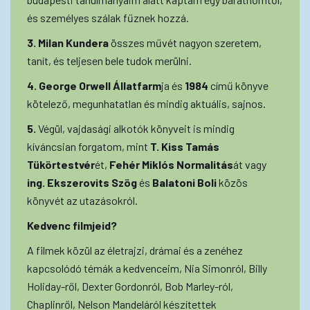
és személyes szálak fűznek hozzá.
3. Milan Kundera
összes művét nagyon szeretem,
tanít, és teljesen bele tudok merülni.
4. George Orwell Állatfarm
ja és
1984
című könyve
kötelező, megunhatatlan és mindig aktuális, sajnos.
5.
Végül, vajdasági alkotók könyveit is mindig
kíváncsian forgatom, mint
T. Kiss Tamás
Tükörtestvér
ét,
Fehér Miklós Normalitás
át vagy
ing. Ekszerovits Szög
és
Balatoni Boli
közös
könyvét az utazásokról.
Kedvenc filmjeid?
A filmek közül az életrajzi, drámai és a zenéhez
kapcsolódó témák a kedvenceim, Nia Simonról, Billy
Holiday-ről, Dexter Gordonról, Bob Marley-ról,
Chaplinről, Nelson Mandeláról készítettek