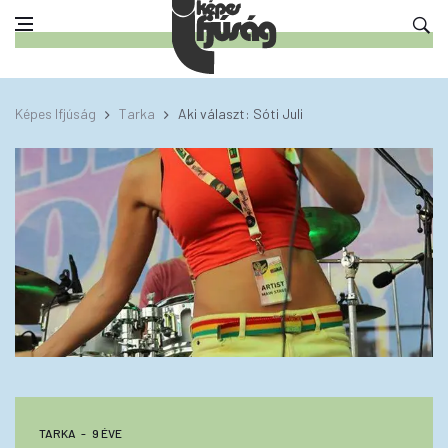
Képes Ifjúság
Tarka
Aki választ: Sóti Juli
TARKA
9 ÉVE