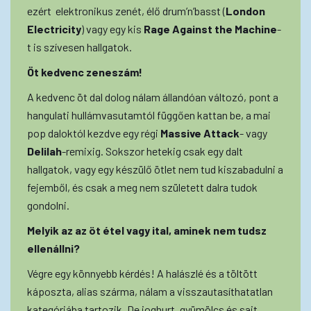
ezért elektronikus zenét, élő drum’n’basst (
London
Electricity
) vagy egy kis
Rage Against the Machine
-
t is szívesen hallgatok.
Öt kedvenc zeneszám!
A kedvenc öt dal dolog nálam állandóan változó, pont a
hangulati hullámvasutamtól függően kattan be, a mai
pop daloktól kezdve egy régi
Massive Attack
- vagy
Delilah
-remixig. Sokszor hetekig csak egy dalt
hallgatok, vagy egy készülő ötlet nem tud kiszabadulni a
fejemből, és csak a meg nem született dalra tudok
gondolni.
Melyik az az öt étel vagy ital, aminek nem tudsz
ellenállni?
Végre egy könnyebb kérdés! A halászlé és a töltött
káposzta, alias szárma, nálam a visszautasíthatatlan
kategóriába tartozik. De joghurt, gyümölcs és sajt