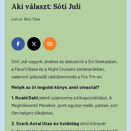
Aki választ: Sóti Juli
szerző:
Bíró Timi
Sóti Juli vagyok, énekes és dalszerző a Sin Seekasban,
a Face'n'Base és a Night Cruisers zenekarokban,
valamint újdonsült rádióbemondó a Fox Fm-en.
Melyik az öt legjobb könyv, amit olvastál?
1. Roald Dahl
jelenti számomra a kikapcsolódást. A
Meghökkentő Meséket, pont egy bor mellé, párban, esti
film helyett tökéletes.
2. Szerb Antal Utas és holdvilág
című könyvét
budapesti tanulmányaim alatt kaptam egy barátnőmtől,