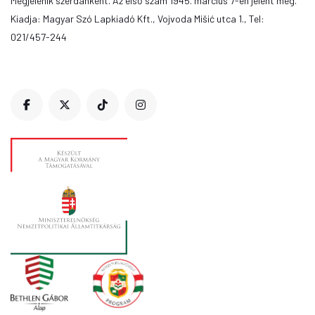
Megjelenik szerdánként. Az első szám 1945. március 7-én jelent meg.
Kiadja: Magyar Szó Lapkiadó Kft., Vojvoda Mišić utca 1., Tel:
021/457-244