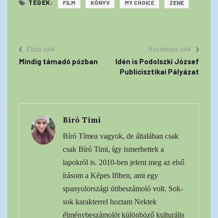
TEGEK:
FILM
KÖNYV
MY CHOICE
ZENE
Előző cikk
Következő cikk
Mindig támadó pózban
Idén is Podolszki József
Publicisztikai Pályázat
Bíró Timi
Bíró Tímea vagyok, de általában csak
csak Bíró Timi, így ismerhettek a
lapokról is. 2010-ben jelent meg az első
írásom a Képes Ifiben, ami egy
spanyolországi útibeszámoló volt. Sok-
sok karakterrel hoztam Nektek
élménybeszámolót különböző kulturális