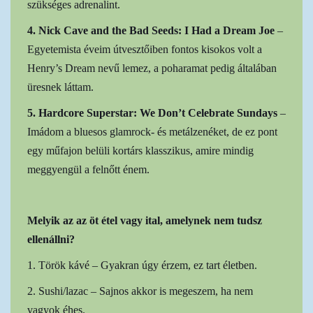
szükséges adrenalint.
4. Nick Cave and the Bad Seeds: I Had a Dream Joe
–
Egyetemista éveim útvesztőiben fontos kisokos volt a
Henry’s Dream nevű lemez, a poharamat pedig általában
üresnek láttam.
5. Hardcore Superstar: We Don’t Celebrate Sundays
–
Imádom a bluesos glamrock- és metálzenéket, de ez pont
egy műfajon belüli kortárs klasszikus, amire mindig
meggyengül a felnőtt énem.
Melyik az az öt étel vagy ital, amelynek nem tudsz
ellenállni?
1. Török kávé – Gyakran úgy érzem, ez tart életben.
2. Sushi/lazac – Sajnos akkor is megeszem, ha nem
vagyok éhes.