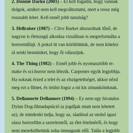
2. Donnie Darko (2001)
– El kell fogadni, hogy vannak
dolgok, amiket nem kell megváltoztatni, mert a rossz még
rosszabb lehet. Kell ennél jobb tanulság?
3. Hellraiser (1987)
– Clive Barker abszurdnak tűnő, de
nagyon is életszagú alkotása vizuálisan is megreformálta a
horrorműfajt. A pokol itt van körülöttünk, de nem kötelez
rá senki bennünket, hogy őt választjuk.
4. The Thing (1982)
– Ennél jobb és nyomasztóbb re-
make és sci-horror nem létezik. Carpenter egyik legjobbja.
Ha soknak érzed a telet és az elszigeteltséget, akkor nézd
meg ezt a filmet, és örülni fogsz a mi kis zimankóinknak.
5. Dellamorte Dellamore (1994)
– Ez nem egy hivatalos
Dylan Dog-filmadaptáció (a jogdíjak miatt nem lehetett
az), de mindenki tudja, hogy az, ráadásul az utolsó igazi
olasz horrorfilm a szerelemről, az élet értelméről, és hogy
nem menekülhetünk soha önmagunk elől. Talán a legjobb