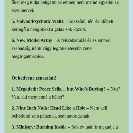
őket meg tudja hallgatni az ember, nem marad egyedül az
érzelmeivel.
5. Voivod/Psychotic Waltz
– Sokszínű, tér- és időbeli
keringő a hangokkal a galaxisok között.
6. New Model Army
– A felszabadulás és az emberi
szabadság iránti vágy legtökéletesebb zenei
megfogalmazása.
Öt kedvenc zeneszám!
1. Megadeth: Peace Sells… but Who’s Buying?
– Nos?
Van, aki megvenné a békét?
2. Nine Inch Nails: Head Like a Hole
– Nem kell
behódolni sem pénznek, sem autoritásnak.
3. Ministry: Burning Inside
– Sok év után is megadja a