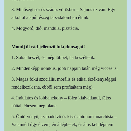
3. Minőségi sör és száraz vörösbor – Sajnos ez van. Egy
alkohol alapú részeg társadalomban élünk.
4. Mogyoró, dió, mandula, pisztácia.
Mondj öt rád jellemző tulajdonságot!
1. Sokat beszél, és még többet, ha beszéltetik.
2. Mindenképp ironikus, jobb napjain talán még vicces is.
3. Magas fokú szociális, morális és etikai érzékenységgel
rendelkezik (na, ebből sem profitáltam még).
4. Indulatos és lobbanékony – főleg kialvatlanul, fájós
háttal, éhesen meg pláne.
5. Öntörvényű, szabadelvű és kissé autonóm anarchista –
Valamiért úgy érzem, én átléphetek, és át is kell lépnem