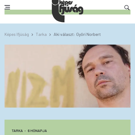
Képes Ifjúság
Tarka
Aki választ: Győri Norbert
TARKA
6 HÓNAPJA