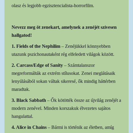
olasz és legjobb egzisztencialista-horrorfilm.
Nevezz meg öt zenekart, amelynek a zenéjét szívesen
hallgatod!
1. Fields of the Nephilim
– Zenéjükkel könnyebben
utazunk pszichonautaként rég elfeledett világok között.
2. Carcass/Edge of Sanity
– Számtalanszor
megreformálták az extrém stílusokat. Zenei meglátásaik
lenyúlásából sokan váltak sikeresé, ők mindig háttérben
maradtak.
3. Black Sabbath
– Ők kötötték össze az újvilág zenéjét a
modern zenével. Minden korszakuk élvezetes sajátos
hangulattal.
4. Alice in Chains
– Bármi is történik az életben, amíg