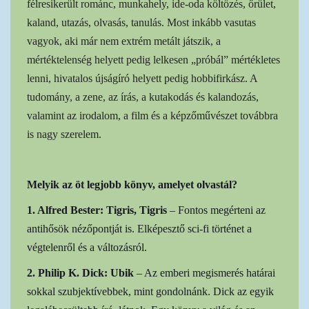
félresikerült románc, munkahely, ide-oda költözés, őrület,
kaland, utazás, olvasás, tanulás. Most inkább vasutas
vagyok, aki már nem extrém metált játszik, a
mértéktelenség helyett pedig lelkesen „próbál” mértékletes
lenni, hivatalos újságíró helyett pedig hobbifirkász. A
tudomány, a zene, az írás, a kutakodás és kalandozás,
valamint az irodalom, a film és a képzőművészet továbbra
is nagy szerelem.
Melyik az öt legjobb könyv, amelyet olvastál?
1. Alfred Bester: Tigris, Tigris
– Fontos megérteni az
antihősök nézőpontját is. Elképesztő sci-fi történet a
végtelenről és a változásról.
2. Philip K. Dick: Ubik
– Az emberi megismerés határai
sokkal szubjektívebbek, mint gondolnánk. Dick az egyik