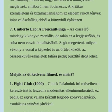
megértsék, a háború nem focimeccs. A kritikus
szemléletem és bizalmatlanságom az elébem rakott tények
iránt valószínűleg ebből a könyvből építkezett.
7. Umberto Eco: A Foucault-inga
– Az olasz író
mindegyik könyve zseniális, de talán ez a legijesztőbb, és
soha nem veszít aktualitásából. Segít megérteni, milyen
vékony a vonal a képzelet és az őrület között, az
összeesküvés-elméletek falása pedig pusztító drog lehet.
Melyik az öt kedvenc filmed, és miért?
1. Fight Club (1999)
– Chuck Palahniuk író műveiben a
keresztvizet is leszedi a modernitás ellentmondásairól, ez
pedig az egyik valaha készült legjobb könyvadaptáció,
csodálatos színészi játékkal.