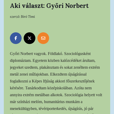
Aki választ: Győri Norbert
szerző:
Bíró Timi
Győri Norbert vagyok. Földlakó. Szocio
lógusként
diplomáztam. Egyetem közben kalózcédéket árultam,
jegyeket szedtem, plakátoztam és sokat zenéltem extrém
metál zenei műfajokban. Elkezdtem újságírással
foglalkozni a Képes Ifjúság akkori főszerkesztőjének
kérésére. Tanárkodtam középiskolában. Azóta nem
annyira extrém metálban alkotok. Szociológia helyett volt
már színházi melóm, humanitárius munkám a
menekültügyben, tévériporterkedés, újságírás, jó pár