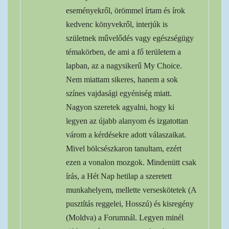
eseményekről, örömmel írtam és írok
kedvenc könyvekről, interjúk is
születnek művelődés vagy egészségügy
témakörben, de ami a fő területem a
lapban, az a nagysikerű My Choice.
Nem miattam sikeres, hanem a sok
színes vajdasági egyéniség miatt.
Nagyon szeretek agyalni, hogy ki
legyen az újabb alanyom és izgatottan
várom a kérdésekre adott válaszaikat.
Mivel bölcsészkaron tanultam, ezért
ezen a vonalon mozgok. Mindenütt csak
írás, a Hét Nap hetilap a szeretett
munkahelyem, mellette verseskötetek (A
pusztítás reggelei, Hosszú) és kisregény
(Moldva) a Forumnál. Legyen minél