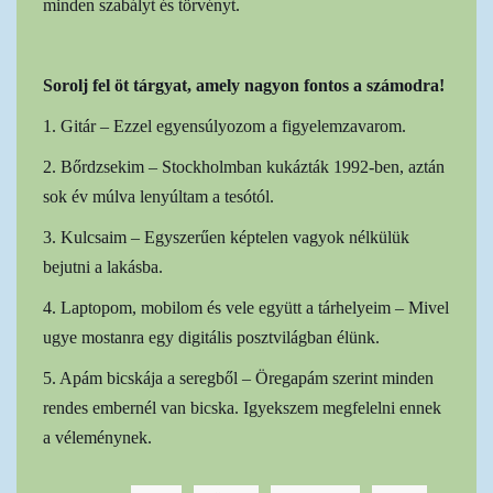
minden szabályt és törvényt.
Sorolj fel öt tárgyat, amely nagyon fontos a számodra!
1. Gitár – Ezzel egyensúlyozom a figyelemzavarom.
2. Bőrdzsekim – Stockholmban kukázták 1992-ben, aztán
sok év múlva lenyúltam a tesótól.
3. Kulcsaim – Egyszerűen képtelen vagyok nélkülük
bejutni a lakásba.
4. Laptopom, mobilom és vele együtt a tárhelyeim – Mivel
ugye mostanra egy digitális posztvilágban élünk.
5. Apám bicskája a seregből – Öregapám szerint minden
rendes embernél van bicska. Igyekszem megfelelni ennek
a véleménynek.