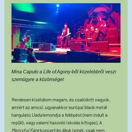
Mina Caputo a Life of Agony-ből közelebbről veszi
szemügyre a közönséget
Rendesen kisétálom magam, és csalódott vagyok,
amiért az amcsi, ugyanakkor európai black metál
hangulatú
Uada
lemondja a fellépést (nem indult a
repülő, vagy valami hasonló iskolás kifogás). A
Mercyful Fate
koncertjén állok ismét, csak nem