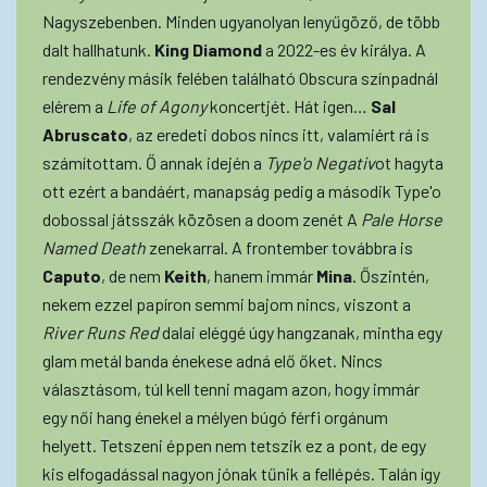
Nagyszebenben. Minden ugyanolyan lenyűgöző, de több
dalt hallhatunk.
King Diamond
a 2022-es év királya. A
rendezvény másik felében található Obscura színpadnál
elérem a
Life of Agony
koncertjét. Hát igen…
Sal
Abruscato
, az eredeti dobos nincs itt, valamiért rá is
számítottam. Ő annak idején a
Type'o Negativ
ot hagyta
ott ezért a bandáért, manapság pedig a második Type'o
dobossal játsszák közösen a doom zenét A
Pale Horse
Named Death
zenekarral. A frontember továbbra is
Caputo
, de nem
Keith
, hanem immár
Mina
. Őszintén,
nekem ezzel papíron semmi bajom nincs, viszont a
River Runs Red
dalai eléggé úgy hangzanak, mintha egy
glam metál banda énekese adná elő őket. Nincs
választásom, túl kell tenni magam azon, hogy immár
egy női hang énekel a mélyen búgó férfi orgánum
helyett. Tetszeni éppen nem tetszik ez a pont, de egy
kis elfogadással nagyon jónak tűnik a fellépés. Talán így