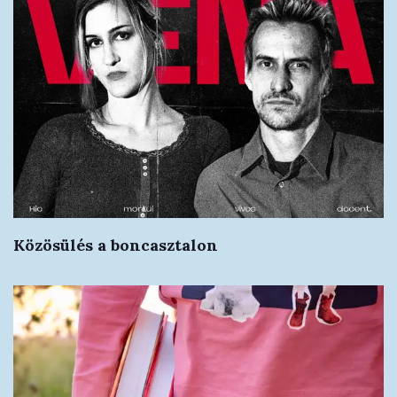
Közösülés a boncasztalon