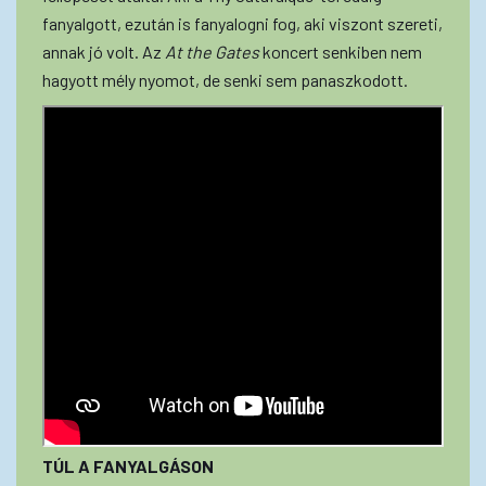
fanyalgott, ezután is fanyalogni fog, aki viszont szereti,
annak jó volt. Az
At the Gates
koncert senkiben nem
hagyott mély nyomot, de senki sem panaszkodott.
TÚL A FANYALGÁSON