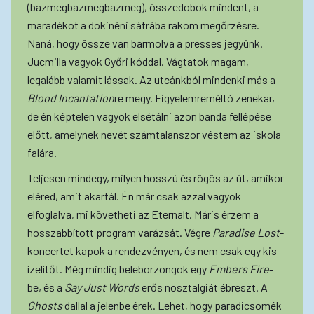
(bazmegbazmegbazmeg), összedobok mindent, a
maradékot a dokinéni sátrába rakom megőrzésre.
Naná, hogy össze van barmolva a presses jegyünk.
Jucmilla vagyok Győri kóddal. Vágtatok magam,
legalább valamit lássak. Az utcánkból mindenki más a
Blood Incantation
re megy. Figyelemreméltó zenekar,
de én képtelen vagyok elsétálni azon banda fellépése
előtt, amelynek nevét számtalanszor véstem az iskola
falára.
Teljesen mindegy, milyen hosszú és rögös az út, amikor
eléred, amit akartál. Én már csak azzal vagyok
elfoglalva, mi követheti az Eternalt. Máris érzem a
hosszabbított program varázsát. Végre
Paradise Lost
-
koncertet kapok a rendezvényen, és nem csak egy kis
ízelítőt. Még mindig beleborzongok egy
Embers Fire
-
be, és a
Say Just Words
erős nosztalgiát ébreszt. A
Ghosts
dallal a jelenbe érek. Lehet, hogy paradicsomék