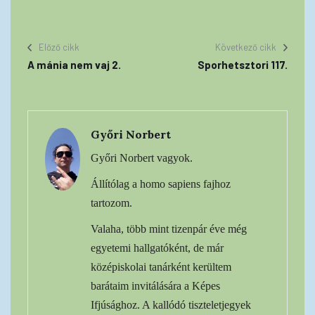
Előző cikk
Következő cikk
A mánia nem vaj 2.
Sporhetsztori 117.
Győri Norbert
Győri Norbert vagyok.
Állítólag a homo sapiens fajhoz
tartozom.
Valaha, több mint tizenpár éve még
egyetemi hallgatóként, de már
középiskolai tanárként kerültem
barátaim invitálására a Képes
Ifjúsághoz. A kallódó tiszteletjegyek