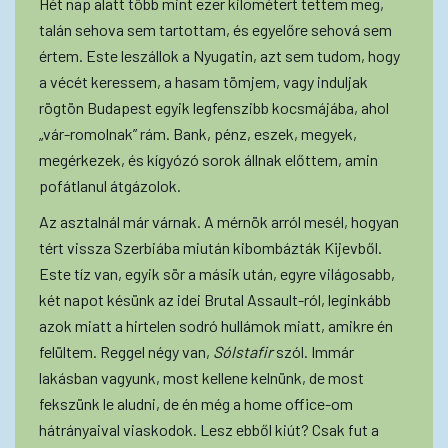
Hét nap alatt több mint ezer kilométert tettem meg,
talán sehova sem tartottam, és egyelőre sehová sem
értem. Este leszállok a Nyugatin, azt sem tudom, hogy
a vécét keressem, a hasam tömjem, vagy induljak
rögtön Budapest egyik legfenszibb kocsmájába, ahol
„vár-romolnak” rám. Bank, pénz, eszek, megyek,
megérkezek, és kígyózó sorok állnak előttem, amin
pofátlanul átgázolok.
Az asztalnál már várnak. A mérnök arról mesél, hogyan
tért vissza Szerbiába miután kibombázták Kijevből.
Este tíz van, egyik sör a másik után, egyre világosabb,
két napot késünk az idei Brutal Assault-ról, leginkább
azok miatt a hirtelen sodró hullámok miatt, amikre én
felültem. Reggel négy van,
Sólstafir
szól. Immár
lakásban vagyunk, most kellene kelnünk, de most
fekszünk le aludni, de én még a home office-om
hátrányaival viaskodok. Lesz ebből kiút? Csak fut a