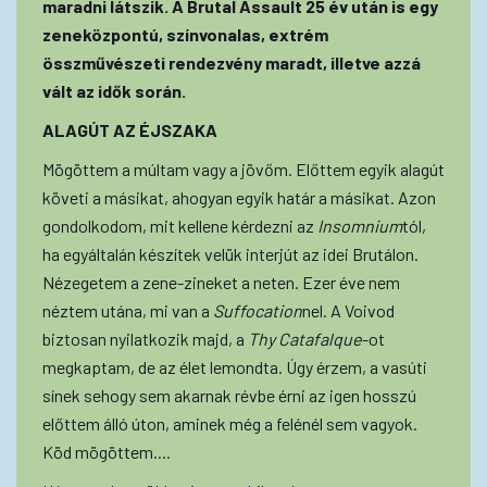
maradni látszik. A Brutal Assault 25 év után is egy
zeneközpontú, színvonalas, extrém
összművészeti rendezvény maradt, illetve azzá
vált az idők során.
ALAGÚT AZ ÉJSZAKA
Mögöttem a múltam vagy a jövőm. Előttem egyik alagút
követi a másikat, ahogyan egyik határ a másikat. Azon
gondolkodom, mit kellene kérdezni az
Insomnium
tól,
ha egyáltalán készítek velük interjút az idei Brutálon.
Nézegetem a zene-zineket a neten. Ezer éve nem
néztem utána, mi van a
Suffocation
nel. A Voivod
biztosan nyilatkozik majd, a
Thy Catafalque
-ot
megkaptam, de az élet lemondta. Úgy érzem, a vasúti
sínek sehogy sem akarnak révbe érni az igen hosszú
előttem álló úton, aminek még a felénél sem vagyok.
Köd mögöttem....