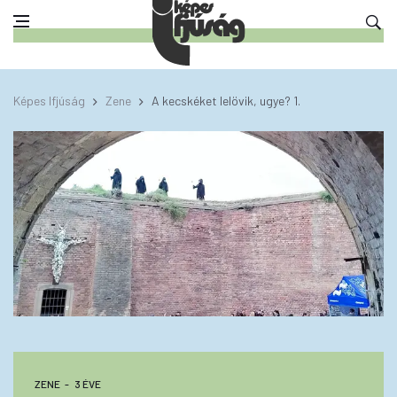
Képes Ifjúság
Zene
A kecskéket lelövik, ugye? 1.
ZENE
3 ÉVE