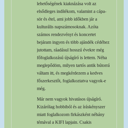
lehetőségének kiaknázása volt az
elsődleges indítékom, valamint a cápa-
sör és étel, ami jobb időkben jár a
kulturális napszámosoknak. Azóta
számos rendezvényt és koncertet
bejáram ingyen és több ajándék cédéhez
jutottam, ráadásul hosszú évekre még
főfoglalkozású újságíró is lettem. Néha
meglepődöm, milyen tartós antik bútorrá
váltam itt, és megkérdezem a kedves
főszerkesztőt, foglalkoztatva vagyok-e
még.
Már nem vagyok hivatásos újságíró.
Kizárólag hobbiból és az íráskényszer
miatt foglalkozom firkászként néhány
témával a KIFI lapjain. Csakis