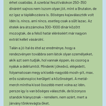
érhet csalódás. A szerbiai fesztiválokon 250–350
dinárért sajnos nem iszom olyan jót, mint a Brutalon, de
ez igaz a táplálkozásra is. Bőséges kajaválaszték volt
idén is, nincs, ami nincs, esetleg csak a sült lazac. Az
ételek ára átszámolva 300–1000 dinár között
mozogtak, de a felső határ eléréséért már nagyon
extrát kellet vásárolni.
Talán a jó ital és étel az eredménye, hogy a
rendezvényen továbbra sem látok olyan személyeket,
akik azt sem tudják, hol vannak éppen, és csorog a
nyáluk a delíriumtól. Mindenki jókedvű, elégedett,
folyamatosan megy a kisebb-nagyobb mosh-pit, max.
erős szalonspicc kerülgeti a közönséget. A metál-
merch mintha kissé összébb ment volna az idén,
persze így is van bőséges választék, de bizonyos
standok hiányoznak – remélem, nem azért, mert a
járvány tönkrevágta őket.