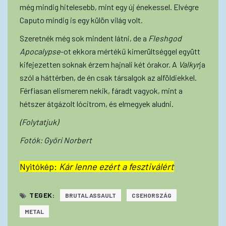
még mindig hitelesebb, mint egy új énekessel. Elvégre
Caputo mindig is egy külön világ volt.
Szeretnék még sok mindent látni, de a
Fleshgod
Apocalypse
-ot ekkora mértékű kimerültséggel együtt
kifejezetten soknak érzem hajnali két órakor. A
Valkyr
ja
szól a háttérben, de én csak társalgok az alföldiekkel.
Férfiasan elismerem nekik, fáradt vagyok, mint a
hétszer átgázolt lócitrom, és elmegyek aludni.
(Folytatjuk)
Fotók: Győri Norbert
Nyitókép:
Kár lenne ezért a fesztiválért
TEGEK:
BRUTAL ASSAULT
CSEHORSZÁG
METAL