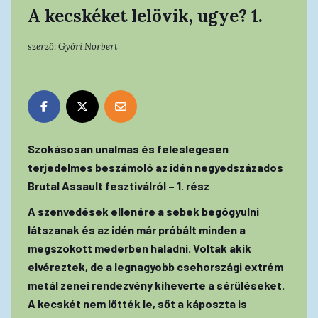
A kecskéket lelövik, ugye? 1.
szerző:
Győri Norbert
Szokásosan unalmas és feleslegesen
terjedelmes beszámoló az idén negyedszázados
Brutal Assault fesztiválról – 1. rész
A szenvedések ellenére a sebek begógyulni
látszanak és az idén már próbált minden a
megszokott mederben haladni. Voltak akik
elvéreztek, de a legnagyobb csehországi extrém
metál zenei rendezvény kiheverte a sérüléseket.
A kecskét nem lőtték le, sőt a káposzta is