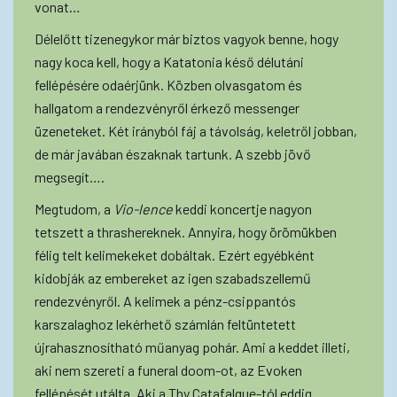
vonat…
Délelőtt tizenegykor már biztos vagyok benne, hogy
nagy koca kell, hogy a Katatonia késő délutáni
fellépésére odaérjünk. Közben olvasgatom és
hallgatom a rendezvényről érkező messenger
üzeneteket. Két irányból fáj a távolság, keletről jobban,
de már javában északnak tartunk. A szebb jövő
megsegít….
Megtudom, a
Vio-lence
keddi koncertje nagyon
tetszett a thrashereknek. Annyira, hogy örömükben
félig telt kelimekeket dobáltak. Ezért egyébként
kidobják az embereket az igen szabadszellemű
rendezvényről. A kelimek a pénz-csippantós
karszalaghoz lekérhető számlán feltüntetett
újrahasznosítható műanyag pohár. Ami a keddet illeti,
aki nem szereti a funeral doom-ot, az Evoken
fellépését utálta. Aki a Thy Catafalque-tól eddig