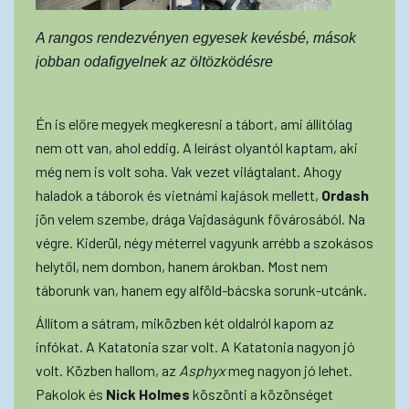
A rangos rendezvényen egyesek kevésbé, mások
jobban odafigyelnek az öltözködésre
Én is előre megyek megkeresni a tábort, ami állítólag
nem ott van, ahol eddig. A leírást olyantól kaptam, aki
még nem is volt soha. Vak vezet világtalant. Ahogy
haladok a táborok és vietnámi kajások mellett,
Ordash
jön velem szembe, drága Vajdaságunk fővárosából. Na
végre. Kiderül, négy méterrel vagyunk arrébb a szokásos
helytől, nem dombon, hanem árokban. Most nem
táborunk van, hanem egy alföld-bácska sorunk-utcánk.
Állítom a sátram, miközben két oldalról kapom az
infókat. A Katatonia szar volt. A Katatonia nagyon jó
volt. Közben hallom, az
Asphyx
meg nagyon jó lehet.
Pakolok és
Nick Holmes
köszönti a közönséget