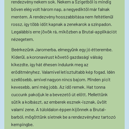
rendezvény nekem sok. Nekem a Szigetből is mindig
bőven elég volt három nap, a negyediktől már falnak
mentem. A rendezvény hosszabbítása nem feltétlenül
rossz, így több időt kapnak a zenekarok a színpadon.
Legalábbis erre jövök rá, miközben a Brutal-applikációt
nézegetem.
Beérkezünk Jaromerba, elmegyünk egy jó étterembe.
Kiderül, a koronavírust követő gazdasági válság
kikezdte, így hát éhesen indulunk meg az
erődítményhez. Valamivel letisztultabb kép fogad. Idén
szellősebb, amivel nagyon nincs bajom. Minden picit
kevesebb, ami még jobb. Az idő remek. Hat tonna
cuccunk pakoljuk le a bevezető út előtt. Mellettünk
sütik a kolbászt, az emberek esznek-isznak, üvölt
valami zene. A túloldalon éppen kijönnek a Brutal-
barból, mögöttünk sietnek be a rendezvényhez tartozó
kempingbe.